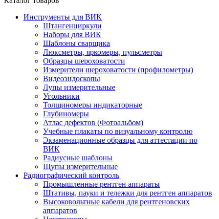
Каталог товаров
Инструменты для ВИК
Штангенциркули
Наборы для ВИК
Шаблоны сварщика
Люксметры, яркомеры, пульсметры
Образцы шероховатости
Измерители шероховатости (профилометры)
Видеоэндоскопы
Лупы измерительные
Угольники
Толщиномеры индикаторные
Глубиномеры
Атлас дефектов (Фотоальбом)
Учебные плакаты по визуальному контролю
Экзаменационные образцы для аттестации по
ВИК
Радиусные шаблоны
Щупы измерительные
Радиографический контроль
Промышленные рентген аппараты
Штативы, пауки и тележки для рентген аппаратов
Высоковольтные кабели для рентгеновских
аппаратов