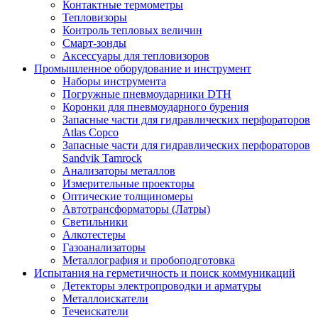
Контактные термометры
Тепловизоры
Контроль тепловых величин
Смарт-зонды
Аксессуары для тепловизоров
Промышленное оборудование и инструмент
Наборы инструмента
Погружные пневмоударники DTH
Коронки для пневмоударного бурения
Запасные части для гидравлических перфораторов
Atlas Copco
Запасные части для гидравлических перфораторов
Sandvik Tamrock
Анализаторы металлов
Измерительные проекторы
Оптические толщиномеры
Автотрансформаторы (Латры)
Светильники
Алкотестеры
Газоанализаторы
Металлография и пробоподготовка
Испытания на герметичность и поиск коммуникаций
Детекторы электропроводки и арматуры
Металлоискатели
Течеискатели