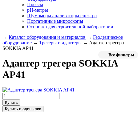
Прессы
pH-метры
Шумомеры анализаторы спектра
Портативные микроскопы
Оснастка для строительной лаборатории
→
Каталог оборудования и материалов
→
Геодезическое
оборудование
→
Трегеры и адаптеры
→
Адаптер трегера
SOKKIA AP41
Все фильтры
Адаптер трегера SOKKIA
AP41