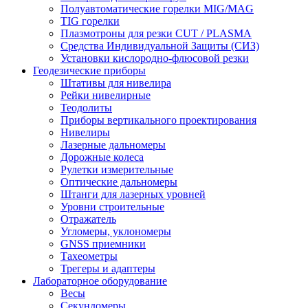
Полуавтоматические горелки MIG/MAG
TIG горелки
Плазмотроны для резки CUT / PLASMA
Средства Индивидуальной Защиты (СИЗ)
Установки кислородно-флюсовой резки
Геодезические приборы
Штативы для нивелира
Рейки нивелирные
Теодолиты
Приборы вертикального проектирования
Нивелиры
Лазерные дальномеры
Дорожные колеса
Рулетки измерительные
Оптические дальномеры
Штанги для лазерных уровней
Уровни строительные
Отражатель
Угломеры, уклономеры
GNSS приемники
Тахеометры
Трегеры и адаптеры
Лабораторное оборудование
Весы
Секундомеры