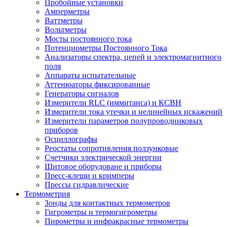
Пробойные установки
Амперметры
Ваттметры
Вольтметры
Мосты постоянного тока
Потенциометры Постоянного Тока
Анализаторы спектра, цепей и электромагнитного
поля
Аппараты испытательные
Аттенюаторы фиксированные
Генераторы сигналов
Измерители RLC (иммитанса) и КСВН
Измерители тока утечки и нелинейных искажений
Измерители параметров полупроводниковых
приборов
Осциллографы
Реостаты сопротивления ползунковые
Счетчики электрической энергии
Щитовое оборудоване и приборы
Пресс-клещи и кримперы
Прессы гидравлические
Термометрия
Зонды для контактных термометров
Гигрометры и термогигрометры
Пирометры и инфракрасные термометры