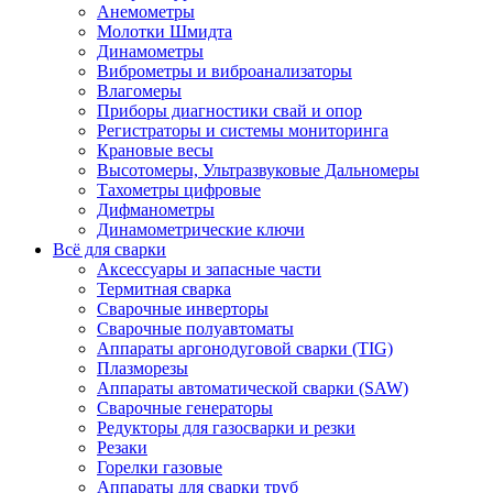
Анемометры
Молотки Шмидта
Динамометры
Виброметры и виброанализаторы
Влагомеры
Приборы диагностики свай и опор
Регистраторы и системы мониторинга
Крановые весы
Высотомеры, Ультразвуковые Дальномеры
Тахометры цифровые
Дифманометры
Динамометрические ключи
Всё для сварки
Аксессуары и запасные части
Термитная сварка
Сварочные инверторы
Сварочные полуавтоматы
Аппараты аргонодуговой сварки (TIG)
Плазморезы
Аппараты автоматической сварки (SAW)
Сварочные генераторы
Редукторы для газосварки и резки
Резаки
Горелки газовые
Аппараты для сварки труб