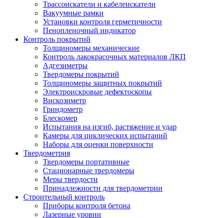
Трассоискатели и кабелеискатели
Вакуумные рамки
Установки контроля герметичности
Пенопленочный индикатор
Контроль покрытий
Толщиномеры механические
Контроль лакокрасочных материалов ЛКП
Адгезиметры
Твердомеры покрытий
Толщиномеры защитных покрытий
Электроискровые дефектоскопы
Вискозиметр
Гриндометр
Блескомер
Испытания на изгиб, растяжение и удар
Камеры для циклических испытаний
Наборы для оценки поверхности
Твердометрия
Твердомеры портативные
Стационарные твердомеры
Меры твердости
Принадлежности для твердометрии
Строительный контроль
Приборы контроля бетона
Лазерные уровни