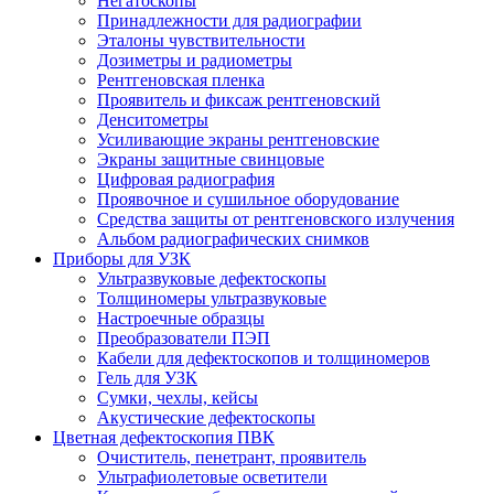
Негатоскопы
Принадлежности для радиографии
Эталоны чувствительности
Дозиметры и радиометры
Рентгеновская пленка
Проявитель и фиксаж рентгеновский
Денситометры
Усиливающие экраны рентгеновские
Экраны защитные свинцовые
Цифровая радиография
Проявочное и сушильное оборудование
Средства защиты от рентгеновского излучения
Альбом радиографических снимков
Приборы для УЗК
Ультразвуковые дефектоскопы
Толщиномеры ультразвуковые
Настроечные образцы
Преобразователи ПЭП
Кабели для дефектоскопов и толщиномеров
Гель для УЗК
Сумки, чехлы, кейсы
Акустические дефектоскопы
Цветная дефектоскопия ПВК
Очиститель, пенетрант, проявитель
Ультрафиолетовые осветители