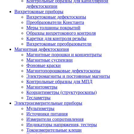
Контрольные образцы для капиллярной
дефектоскопии
Вихретоковые приборы
Вихретоковые дефектоскопы
Преобразователи Константа
Меры толщины покрытий
Образцы вихретокового контроля
Каретки для контроля резьбы
Вихретоковые преобразователи
Магнитная дефектоскопия
Магнитные порошки и концентраты
Магнитные суспензии
Фоновые краски
Магнитопорошковые дефектоскопы
Электромагниты и постоянные магниты
Контрольные образцы для МПД
Магнитометры
Коэрцитиметры (структуроскопы)
Тесламетры
Электроизмерительные приборы
Мультиметры
Источники питания
Измерители сопротивления
Индикаторы напряжения, тестеры
Токоизмерительные клещи