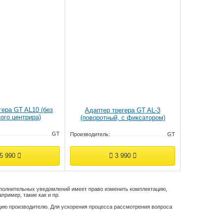
гера GT AL10 (без
Адаптер трегера GT AL-3
ого центрира)
(поворотный, с фиксатором)
GT
Производитель:
GT
5 990
3 990
дополнительных уведомлений имеет право изменить комплектацию,
пример, такие как и пр.
цию производителю. Для ускорения процесса рассмотрения вопроса