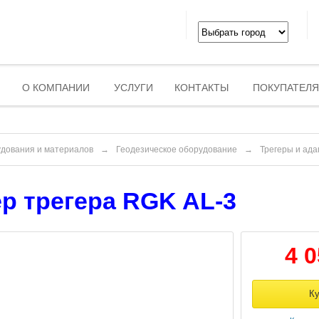
О КОМПАНИИ
УСЛУГИ
КОНТАКТЫ
ПОКУПАТЕЛ
удования и материалов
→
Геодезическое оборудование
→
Трегеры и ад
р трегера RGK AL-3
4 