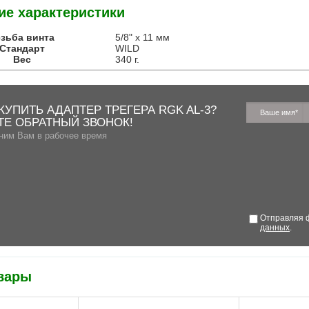
ие характеристики
зьба винта
5/8" x 11 мм
Стандарт
WILD
Вес
340 г.
КУПИТЬ АДАПТЕР ТРЕГЕРА RGK AL-3?
ТЕ ОБРАТНЫЙ ЗВОНОК!
ним Вам в рабочее время
Отправляя ф
данных
.
вары