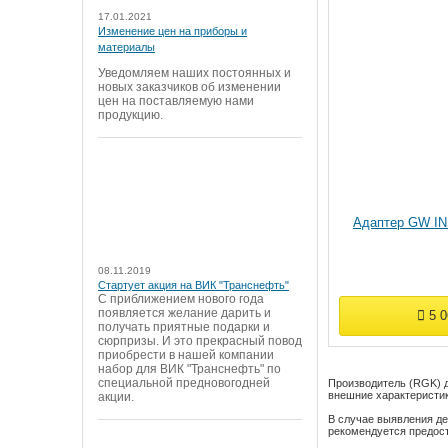
17.01.2021
Изменение цен на приборы и
материалы
Уведомляем наших постоянных и
новых заказчиков об изменении
цен на поставляемую нами
продукцию.
Адаптер GW I
08.11.2019
Стартует акция на ВИК "Транснефть"
С приближением нового года
появляется желание дарить и
5 
получать приятные подарки и
сюрпризы. И это прекрасный повод
приобрести в нашей компании
набор для ВИК "Транснефть" по
специальной предновогодней
Производитель (RGK) д
внешние характеристики
акции.
В случае выявления де
рекомендуется предос