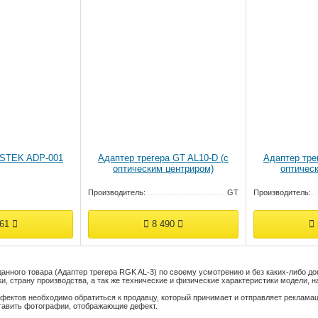
NSTEK ADP-001
Адаптер трегера GT AL10-D (c
Адаптер тре
оптическим центриром)
оптическ
Производитель:
GT
Производитель:
061
8 490
анного товара (Адаптер трегера RGK AL-3) по своему усмотрению и без каких-либо 
, страну производства, а так же технические и физические характеристики модели, на
фектов необходимо обратиться к продавцу, который принимает и отправляет реклама
тавить фотографии, отображающие дефект.