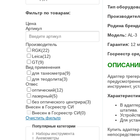
Тип оборудов
Фильтр по товарам:
Производител
Цена
Родина бренда
Артикул
Модель:
AL-3
Гарантия:
12 м
Производитель
RGK
(22)
Госреестр сре
Leica
(12)
GT
(9)
ОПИСАНИ
Вид применения
для тахеометра
(9)
Адаптер трегер
для теодолита
(3)
предусмотренны
Отвес
инструмент, уст
оптический
(12)
Характеристик
лазерный
(5)
без оптического центрира
(3)
В адапте
Внесен в Госреестр СИ
штатива.
Внесен в Госреестр СИ
(0)
Устройств
Очистить фильтр
Для устан
Популярные категории
Купить адаптер
Наборы инструмента
непосредственн
Анемометры