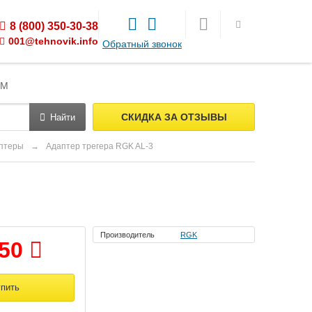
8 (800) 350-30-38
001@tehnovik.info
Обратный звонок
ЯМ
СКИДКА ЗА ОТЗЫВЫ
Найти
аптеры
→
Адаптер трегера RGK AL-3
Производитель
RGK
050