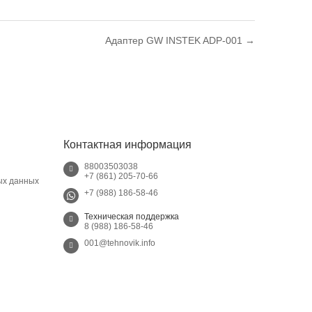
Адаптер GW INSTEK ADP-001 →
Контактная информация
88003503038
+7 (861) 205-70-66
ых данных
+7 (988) 186-58-46
Техническая поддержка
8 (988) 186-58-46
001@tehnovik.info