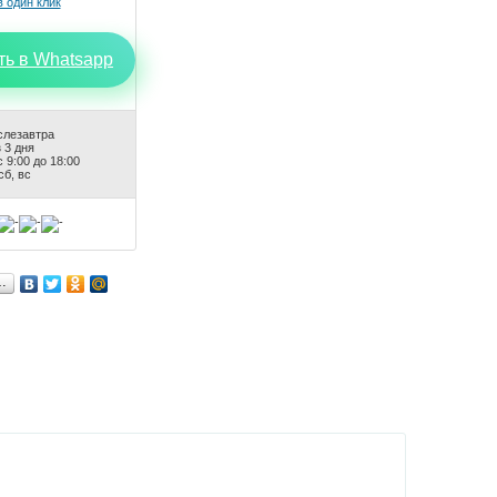
ть в Whatsapp
слезавтра
 3 дня
 9:00 до 18:00
сб, вс
…