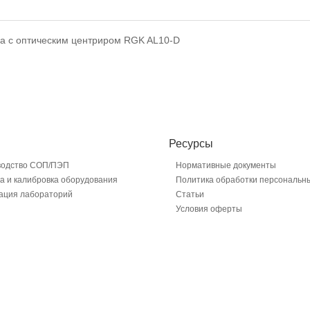
а с оптическим центриром RGK AL10-D
Ресурсы
водство СОП/ПЭП
Нормативные документы
а и калибровка оборудования
Политика обработки персональн
ация лабораторий
Статьи
Условия оферты