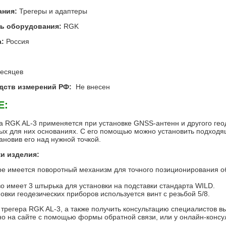
ания:
Трегеры и адаптеры
ь оборудования:
RGK
:
Россия
есяцев
дств измерений РФ:
Не внесен
Е:
а RGK AL-3 применяется при установке GNSS-антенн и другого геод
х для них основаниях. С его помощью можно установить подходя
ановив его над нужной точкой.
и изделия:
ре имеется поворотный механизм для точного позиционирования 
о имеет 3 штырька для установки на подставки стандарта WILD.
овки геодезических приборов используется винт с резьбой 5/8.
 трегера RGK AL-3, а также получить консультацию специалистов 
о на сайте с помощью формы обратной связи, или у онлайн-консу