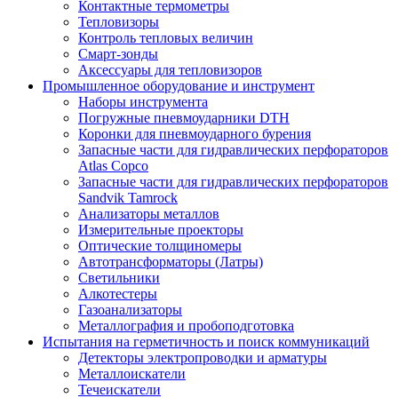
Контактные термометры
Тепловизоры
Контроль тепловых величин
Смарт-зонды
Аксессуары для тепловизоров
Промышленное оборудование и инструмент
Наборы инструмента
Погружные пневмоударники DTH
Коронки для пневмоударного бурения
Запасные части для гидравлических перфораторов
Atlas Copco
Запасные части для гидравлических перфораторов
Sandvik Tamrock
Анализаторы металлов
Измерительные проекторы
Оптические толщиномеры
Автотрансформаторы (Латры)
Светильники
Алкотестеры
Газоанализаторы
Металлография и пробоподготовка
Испытания на герметичность и поиск коммуникаций
Детекторы электропроводки и арматуры
Металлоискатели
Течеискатели