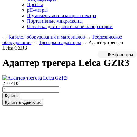
Прессы
pH-метры
Шумомеры анализаторы спектра
Портативные микроскопы
Оснастка для строительной лаборатории
→
Каталог оборудования и материалов
→
Геодезическое
оборудование
→
Трегеры и адаптеры
→
Адаптер трегера
Leica GZR3
Все фильтры
Адаптер трегера Leica GZR3
210 410