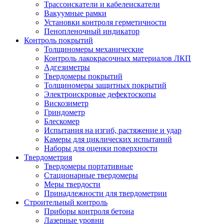
Трассоискатели и кабелеискатели
Вакуумные рамки
Установки контроля герметичности
Пенопленочный индикатор
Контроль покрытий
Толщиномеры механические
Контроль лакокрасочных материалов ЛКП
Адгезиметры
Твердомеры покрытий
Толщиномеры защитных покрытий
Электроискровые дефектоскопы
Вискозиметр
Гриндометр
Блескомер
Испытания на изгиб, растяжение и удар
Камеры для циклических испытаний
Наборы для оценки поверхности
Твердометрия
Твердомеры портативные
Стационарные твердомеры
Меры твердости
Принадлежности для твердометрии
Строительный контроль
Приборы контроля бетона
Лазерные уровни