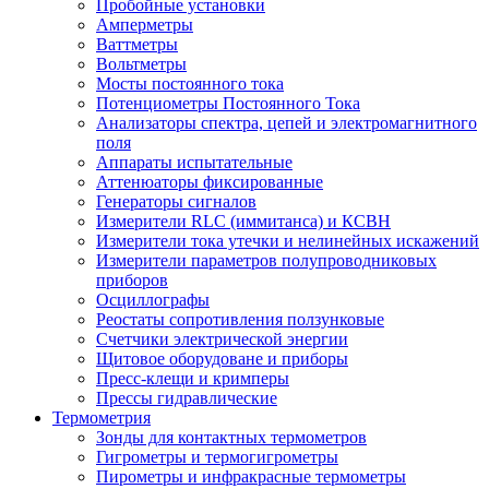
Пробойные установки
Амперметры
Ваттметры
Вольтметры
Мосты постоянного тока
Потенциометры Постоянного Тока
Анализаторы спектра, цепей и электромагнитного
поля
Аппараты испытательные
Аттенюаторы фиксированные
Генераторы сигналов
Измерители RLC (иммитанса) и КСВН
Измерители тока утечки и нелинейных искажений
Измерители параметров полупроводниковых
приборов
Осциллографы
Реостаты сопротивления ползунковые
Счетчики электрической энергии
Щитовое оборудоване и приборы
Пресс-клещи и кримперы
Прессы гидравлические
Термометрия
Зонды для контактных термометров
Гигрометры и термогигрометры
Пирометры и инфракрасные термометры