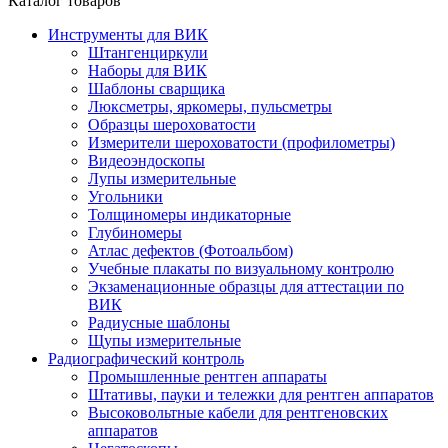
Каталог товаров
Инструменты для ВИК
Штангенциркули
Наборы для ВИК
Шаблоны сварщика
Люксметры, яркомеры, пульсметры
Образцы шероховатости
Измерители шероховатости (профилометры)
Видеоэндоскопы
Лупы измерительные
Угольники
Толщиномеры индикаторные
Глубиномеры
Атлас дефектов (Фотоальбом)
Учебные плакаты по визуальному контролю
Экзаменационные образцы для аттестации по
ВИК
Радиусные шаблоны
Щупы измерительные
Радиографический контроль
Промышленные рентген аппараты
Штативы, пауки и тележки для рентген аппаратов
Высоковольтные кабели для рентгеновских
аппаратов