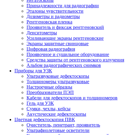
Негатоскопы
Принадлежности для радиографии
Эталоны чувствительности
Дозиметры и радиометры
Рентгеновская пленка
Проявитель и фиксаж рентгеновский
Денситометры
Усиливающие экраны рентгеновские
Экраны защитные свинцовые
Цифровая радиография
Проявочное и сушильное оборудование
Средства защиты от рентгеновского излучения
Альбом радиографических снимков
Приборы для УЗК
Ультразвуковые дефектоскопы
Толщиномеры ультразвуковые
Настроечные образцы
Преобразователи ПЭП
Кабели для дефектоскопов и толщиномеров
Гель для УЗК
Сумки, чехлы, кейсы
Акустические дефектоскопы
Цветная дефектоскопия ПВК
Очиститель, пенетрант, проявитель
Ультрафиолетовые осветители