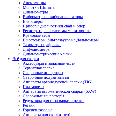
Анемометры
Молотки Шмидта
Динамометры
Виброметры и виброанализаторы
Влагомеры
Приборы диагностики свай и опор
Регистраторы и системы мониторинга
Крановые весы
Высотомеры, Ультразвуковые Дальномеры
Тахометры цифровые
Дифманометры
Динамометрические ключи
Всё для сварки
Аксессуары и запасные части
Термитная сварка
Сварочные инверторы
Сварочные полуавтоматы
Аппараты аргонодуговой сварки (TIG)
Плазморезы
Аппараты автоматической сварки (SAW)
Сварочные генераторы
Редукторы для газосварки и резки
Резаки
Горелки газовые
Аппараты для сварки труб