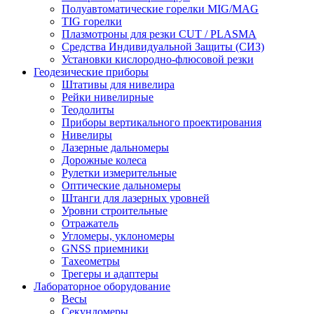
Полуавтоматические горелки MIG/MAG
TIG горелки
Плазмотроны для резки CUT / PLASMA
Средства Индивидуальной Защиты (СИЗ)
Установки кислородно-флюсовой резки
Геодезические приборы
Штативы для нивелира
Рейки нивелирные
Теодолиты
Приборы вертикального проектирования
Нивелиры
Лазерные дальномеры
Дорожные колеса
Рулетки измерительные
Оптические дальномеры
Штанги для лазерных уровней
Уровни строительные
Отражатель
Угломеры, уклономеры
GNSS приемники
Тахеометры
Трегеры и адаптеры
Лабораторное оборудование
Весы
Секундомеры