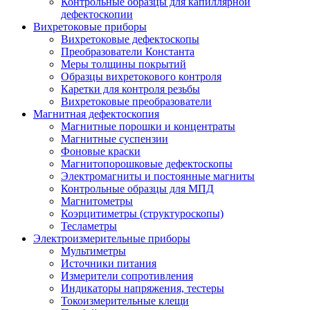
Контрольные образцы для капиллярной
дефектоскопии
Вихретоковые приборы
Вихретоковые дефектоскопы
Преобразователи Константа
Меры толщины покрытий
Образцы вихретокового контроля
Каретки для контроля резьбы
Вихретоковые преобразователи
Магнитная дефектоскопия
Магнитные порошки и концентраты
Магнитные суспензии
Фоновые краски
Магнитопорошковые дефектоскопы
Электромагниты и постоянные магниты
Контрольные образцы для МПД
Магнитометры
Коэрцитиметры (структуроскопы)
Тесламетры
Электроизмерительные приборы
Мультиметры
Источники питания
Измерители сопротивления
Индикаторы напряжения, тестеры
Токоизмерительные клещи