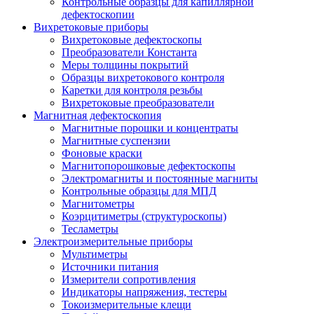
Контрольные образцы для капиллярной
дефектоскопии
Вихретоковые приборы
Вихретоковые дефектоскопы
Преобразователи Константа
Меры толщины покрытий
Образцы вихретокового контроля
Каретки для контроля резьбы
Вихретоковые преобразователи
Магнитная дефектоскопия
Магнитные порошки и концентраты
Магнитные суспензии
Фоновые краски
Магнитопорошковые дефектоскопы
Электромагниты и постоянные магниты
Контрольные образцы для МПД
Магнитометры
Коэрцитиметры (структуроскопы)
Тесламетры
Электроизмерительные приборы
Мультиметры
Источники питания
Измерители сопротивления
Индикаторы напряжения, тестеры
Токоизмерительные клещи