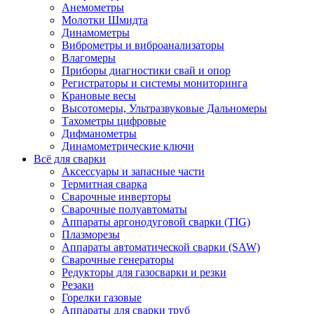
Анемометры
Молотки Шмидта
Динамометры
Виброметры и виброанализаторы
Влагомеры
Приборы диагностики свай и опор
Регистраторы и системы мониторинга
Крановые весы
Высотомеры, Ультразвуковые Дальномеры
Тахометры цифровые
Дифманометры
Динамометрические ключи
Всё для сварки
Аксессуары и запасные части
Термитная сварка
Сварочные инверторы
Сварочные полуавтоматы
Аппараты аргонодуговой сварки (TIG)
Плазморезы
Аппараты автоматической сварки (SAW)
Сварочные генераторы
Редукторы для газосварки и резки
Резаки
Горелки газовые
Аппараты для сварки труб