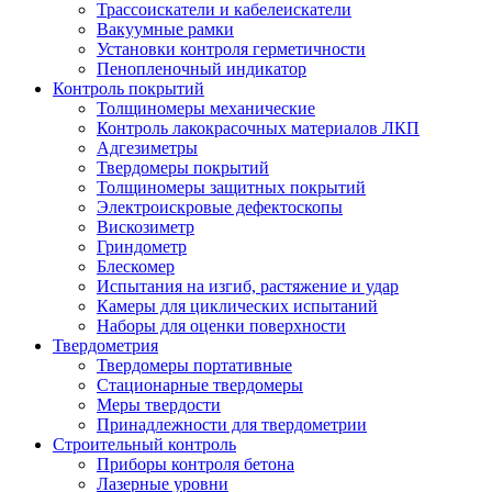
Трассоискатели и кабелеискатели
Вакуумные рамки
Установки контроля герметичности
Пенопленочный индикатор
Контроль покрытий
Толщиномеры механические
Контроль лакокрасочных материалов ЛКП
Адгезиметры
Твердомеры покрытий
Толщиномеры защитных покрытий
Электроискровые дефектоскопы
Вискозиметр
Гриндометр
Блескомер
Испытания на изгиб, растяжение и удар
Камеры для циклических испытаний
Наборы для оценки поверхности
Твердометрия
Твердомеры портативные
Стационарные твердомеры
Меры твердости
Принадлежности для твердометрии
Строительный контроль
Приборы контроля бетона
Лазерные уровни