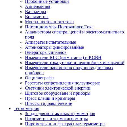
Пробойные установки
Амперметры
Ваттметры
Вольтметры
Мосты постоянного тока
Потенциометры Постоянного Тока
Анализаторы спектра, цепей и электромагнитного
поля
Аппараты испытательные
Аттенюаторы фиксированные
Генераторы сигналов
Измерители RLC (иммитанса) и КСВН
Измерители тока утечки и нелинейных искажений
Измерители параметров полупроводниковых
приборов
Осциллографы
Реостаты сопротивления ползунковые
Счетчики электрической энергии
Щитовое оборудоване и приборы
Пресс-клещи и кримперы
Прессы гидравлические
Термометрия
Зонды для контактных термометров
Гигрометры и термогигрометры
Пирометры и инфракрасные термометры