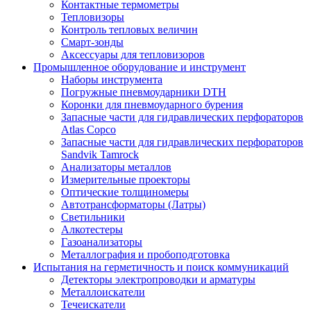
Контактные термометры
Тепловизоры
Контроль тепловых величин
Смарт-зонды
Аксессуары для тепловизоров
Промышленное оборудование и инструмент
Наборы инструмента
Погружные пневмоударники DTH
Коронки для пневмоударного бурения
Запасные части для гидравлических перфораторов
Atlas Copco
Запасные части для гидравлических перфораторов
Sandvik Tamrock
Анализаторы металлов
Измерительные проекторы
Оптические толщиномеры
Автотрансформаторы (Латры)
Светильники
Алкотестеры
Газоанализаторы
Металлография и пробоподготовка
Испытания на герметичность и поиск коммуникаций
Детекторы электропроводки и арматуры
Металлоискатели
Течеискатели