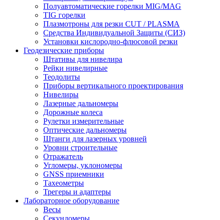
Полуавтоматические горелки MIG/MAG
TIG горелки
Плазмотроны для резки CUT / PLASMA
Средства Индивидуальной Защиты (СИЗ)
Установки кислородно-флюсовой резки
Геодезические приборы
Штативы для нивелира
Рейки нивелирные
Теодолиты
Приборы вертикального проектирования
Нивелиры
Лазерные дальномеры
Дорожные колеса
Рулетки измерительные
Оптические дальномеры
Штанги для лазерных уровней
Уровни строительные
Отражатель
Угломеры, уклономеры
GNSS приемники
Тахеометры
Трегеры и адаптеры
Лабораторное оборудование
Весы
Секундомеры