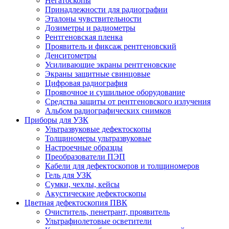
Негатоскопы
Принадлежности для радиографии
Эталоны чувствительности
Дозиметры и радиометры
Рентгеновская пленка
Проявитель и фиксаж рентгеновский
Денситометры
Усиливающие экраны рентгеновские
Экраны защитные свинцовые
Цифровая радиография
Проявочное и сушильное оборудование
Средства защиты от рентгеновского излучения
Альбом радиографических снимков
Приборы для УЗК
Ультразвуковые дефектоскопы
Толщиномеры ультразвуковые
Настроечные образцы
Преобразователи ПЭП
Кабели для дефектоскопов и толщиномеров
Гель для УЗК
Сумки, чехлы, кейсы
Акустические дефектоскопы
Цветная дефектоскопия ПВК
Очиститель, пенетрант, проявитель
Ультрафиолетовые осветители