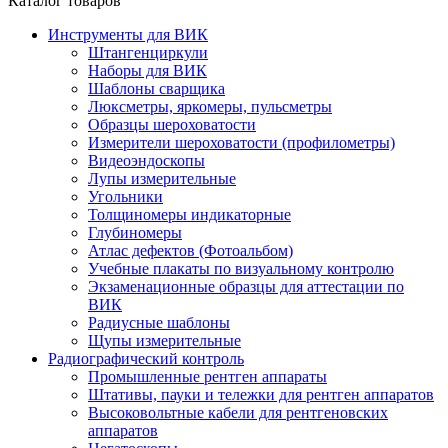
Каталог товаров
Инструменты для ВИК
Штангенциркули
Наборы для ВИК
Шаблоны сварщика
Люксметры, яркомеры, пульсметры
Образцы шероховатости
Измерители шероховатости (профилометры)
Видеоэндоскопы
Лупы измерительные
Угольники
Толщиномеры индикаторные
Глубиномеры
Атлас дефектов (Фотоальбом)
Учебные плакаты по визуальному контролю
Экзаменационные образцы для аттестации по
ВИК
Радиусные шаблоны
Щупы измерительные
Радиографический контроль
Промышленные рентген аппараты
Штативы, пауки и тележки для рентген аппаратов
Высоковольтные кабели для рентгеновских
аппаратов