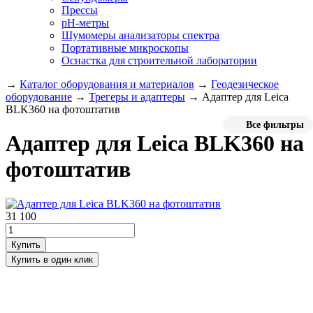
Прессы
pH-метры
Шумомеры анализаторы спектра
Портативные микроскопы
Оснастка для строительной лаборатории
→
Каталог оборудования и материалов
→
Геодезическое
оборудование
→
Трегеры и адаптеры
→
Адаптер для Leica
BLK360 на фотоштатив
Все фильтры
Адаптер для Leica BLK360 на
фотоштатив
31 100