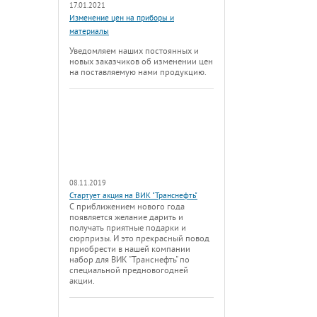
17.01.2021
Изменение цен на приборы и
материалы
Уведомляем наших постоянных и
новых заказчиков об изменении цен
на поставляемую нами продукцию.
08.11.2019
Стартует акция на ВИК "Транснефть"
С приближением нового года
появляется желание дарить и
получать приятные подарки и
сюрпризы. И это прекрасный повод
приобрести в нашей компании
набор для ВИК "Транснефть" по
специальной предновогодней
акции.