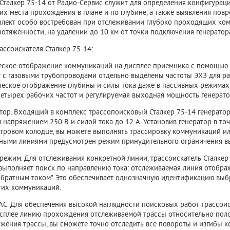
 Сталкер 75-14 от Радио-Сервис служит для определения конфигурац
их места прохождения в плане и по глубине, а также выявления пов
лект особо востребован при отслеживании глубоко проходящих комму
отяженности, на удалении до 10 км от точки подключения генератор
ассоискателя Сталкер 75-14:
еское отображение коммуникаций на дисплее приемника с помощью 
 с газовыми трубопроводами отдельно выделены частоты ЭХЗ для ра
ческое отображение глубины и силы тока даже в пассивных режимах
етырех рабочих частот и регулируемая выходная мощность генератора
ор. Входящий в комплекс трассопоисковый Сталкер 75-14 генератор
напряжением 250 В и силой тока до 12 А. Установив генератор в то
отровом колодце, вы можете выполнять трассировку коммуникаций и
ыми линиями предусмотрен режим принудительного ограничения в
режим. Для отслеживания конкретной линии, трассоискатель Сталкер
выполняет поиск по направлению тока: отслеживаемая линия отобража
"обратным током". Это обеспечивает однозначную идентификацию выб
гих коммуникаций.
. Для обеспечения высокой наглядности поисковых работ трассоиск
сплее линию прохождения отслеживаемой трассы относительно пол
ожения трассы, вы сможете точно отследить все повороты и изгибы к