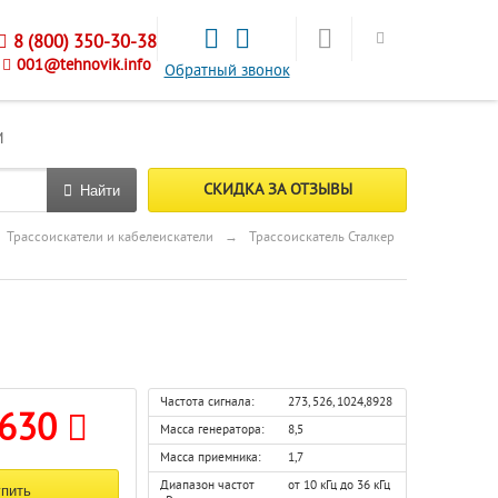
8 (800) 350-30-38
001@tehnovik.info
Обратный звонок
М
СКИДКА ЗА ОТЗЫВЫ
Найти
Трассоискатели и кабелеискатели
→
Трассоискатель Сталкер
Частота сигнала:
273, 526, 1024,8928
 630
Масса генератора:
8,5
Масса приемника:
1,7
Диапазон частот
от 10 кГц до 36 кГц