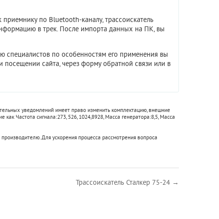
приемнику по Bluetooth-каналу, трассоискатель
нформацию в трек. После импорта данных на ПК, вы
цию специалистов по особенностям его применения вы
и посещении сайта, через форму обратной связи или в
нительных уведомлений имеет право изменить комплектацию, внешние
кие как
Частота сигнала:
273, 526, 1024,8928
,
Масса генератора:
8,5
,
Масса
 производителю. Для ускорения процесса рассмотрения вопроса
Трассоискатель Сталкер 75-24 →