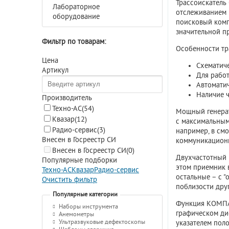
Трассоискатель
Лабораторное
отслеживанием 
оборудование
поисковый комп
значительной пр
Фильтр по товарам:
Особенности тр
Цена
Схематич
Артикул
Для работ
Автомати
Наличие ч
Производитель
Техно-АС
(54)
Мощный генерат
Квазар
(12)
с максимальным 
Радио-сервис
(3)
например, в см
Внесен в Госреестр СИ
коммуникационн
Внесен в Госреестр СИ
(0)
Двухчастотный 
Популярные подборки
этом приемник 
Техно-АС
Квазар
Радио-сервис
остальные – с 
Очистить фильтр
поблизости дру
Популярные категории
Функция КОМПАС
Наборы инструмента
графическом ди
Анемометры
Ультразвуковые дефектоскопы
указателем пол