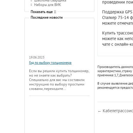
Шаблоны сварщика
проведении пои
Наборы для ВИК
Поддержка GPS 
Показать еще
Сталкер 75-14 
Последние новости
можете отмечать
Купить трассои
можете как непо
чате с онлайн-к
19.06.2023
Гид по выбору толщиномера
Производитель данного
Если вы решили купить толщиномер,
характеристики, страну
приемника:
1,7
,
Диапазон
но не знаете как выбрать?
Специально для вас мы составили
В случае выявления де
инструкцию по выбору простыми
рекомендуется предост
словами, переходите...
← Кабелетрассоиск