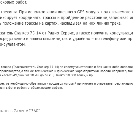
сковых работ.
трекинга. При использовании внешнего GPS модуля, подключаемого к 
фиксирует координаты трассы и пройденное расстояние, записывая и
 положение трассы на картах, накладывая на них линию трека.
скатель Сталкер 75-14 от Радио-Сервис, а также получить консульта
средственно в нашем магазине, так и удалённо – по телефону или пр
онсультантом.
 товара (Трассоискатель Сталкер 75-14) по своему усмотрению и без каких-либо допол
 производства, а так же технические и физические характеристики модели, например, та
 частот «Радио» :
от 10 кГц до 36 кГц
,
Память:
10 000 точек
, и пр.
фектов необходимо обратиться к продавцу, который принимает и отправляет рекламацию
авить фотографии, отображающие дефект.
атель "Атлет АГ-360"