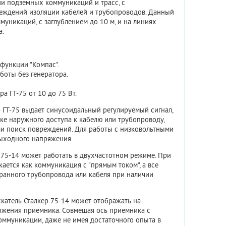
ии подземных коммуникаций и трасс, с
реждений изоляции кабелей и трубопроводов. Данный
никаций, с заглублением до 10 м, и на линиях
а.
функции "Компас".
боты без генератора.
.
 ГТ-75 от 10 до 75 Вт.
 ГТ-75 выдает синусоидальный регулируемый сигнал,
чке наружного доступа к кабелю или трубопроводу,
ли поиск повреждений. Для работы с низковольтными
ыходного напряжения.
 75-14 может работать в двухчастотном режиме. При
ется как коммуникация с "прямым током", а все
ранного трубопровода или кабеля при наличии
атель Сталкер 75-14 может отображать на
ожения приемника. Совмещая ось приемника с
оммуникации, даже не имея достаточного опыта в