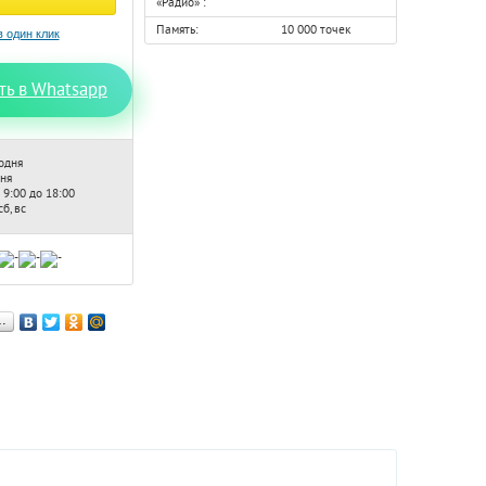
«Радио» :
Память:
10 000 точек
ть в Whatsapp
одня
дня
 9:00 до 18:00
б, вс
…