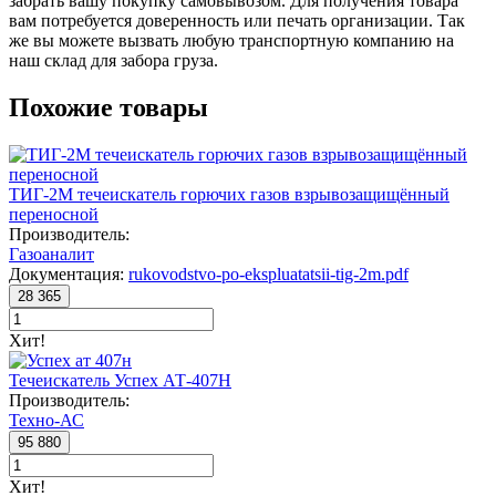
забрать вашу покупку самовывозом. Для получения товара
вам потребуется доверенность или печать организации. Так
же вы можете вызвать любую транспортную компанию на
наш склад для забора груза.
Похожие товары
ТИГ-2М течеискатель горючих газов взрывозащищённый
переносной
Производитель:
Газоаналит
Документация:
rukovodstvo-po-ekspluatatsii-tig-2m.pdf
28 365
Хит!
Течеискатель Успех АТ-407Н
Производитель:
Техно-АС
95 880
Хит!