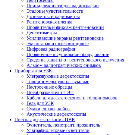
Негатоскопы
Принадлежности для радиографии
Эталоны чувствительности
Дозиметры и радиометры
Рентгеновская пленка
Проявитель и фиксаж рентгеновский
Денситометры
Усиливающие экраны рентгеновские
Экраны защитные свинцовые
Цифровая радиография
Проявочное и сушильное оборудование
Средства защиты от рентгеновского излучения
Альбом радиографических снимков
Приборы для УЗК
Ультразвуковые дефектоскопы
Толщиномеры ультразвуковые
Настроечные образцы
Преобразователи ПЭП
Кабели для дефектоскопов и толщиномеров
Гель для УЗК
Сумки, чехлы, кейсы
Акустические дефектоскопы
Цветная дефектоскопия ПВК
Очиститель, пенетрант, проявитель
Ультрафиолетовые осветители