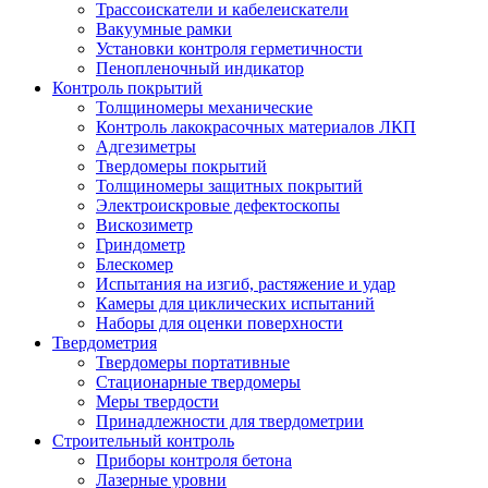
Трассоискатели и кабелеискатели
Вакуумные рамки
Установки контроля герметичности
Пенопленочный индикатор
Контроль покрытий
Толщиномеры механические
Контроль лакокрасочных материалов ЛКП
Адгезиметры
Твердомеры покрытий
Толщиномеры защитных покрытий
Электроискровые дефектоскопы
Вискозиметр
Гриндометр
Блескомер
Испытания на изгиб, растяжение и удар
Камеры для циклических испытаний
Наборы для оценки поверхности
Твердометрия
Твердомеры портативные
Стационарные твердомеры
Меры твердости
Принадлежности для твердометрии
Строительный контроль
Приборы контроля бетона
Лазерные уровни