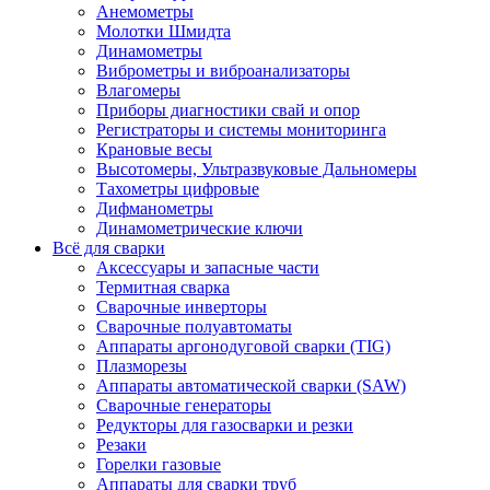
Анемометры
Молотки Шмидта
Динамометры
Виброметры и виброанализаторы
Влагомеры
Приборы диагностики свай и опор
Регистраторы и системы мониторинга
Крановые весы
Высотомеры, Ультразвуковые Дальномеры
Тахометры цифровые
Дифманометры
Динамометрические ключи
Всё для сварки
Аксессуары и запасные части
Термитная сварка
Сварочные инверторы
Сварочные полуавтоматы
Аппараты аргонодуговой сварки (TIG)
Плазморезы
Аппараты автоматической сварки (SAW)
Сварочные генераторы
Редукторы для газосварки и резки
Резаки
Горелки газовые
Аппараты для сварки труб