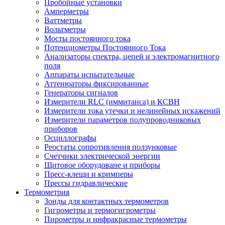
Пробойные установки
Амперметры
Ваттметры
Вольтметры
Мосты постоянного тока
Потенциометры Постоянного Тока
Анализаторы спектра, цепей и электромагнитного
поля
Аппараты испытательные
Аттенюаторы фиксированные
Генераторы сигналов
Измерители RLC (иммитанса) и КСВН
Измерители тока утечки и нелинейных искажений
Измерители параметров полупроводниковых
приборов
Осциллографы
Реостаты сопротивления ползунковые
Счетчики электрической энергии
Щитовое оборудоване и приборы
Пресс-клещи и кримперы
Прессы гидравлические
Термометрия
Зонды для контактных термометров
Гигрометры и термогигрометры
Пирометры и инфракрасные термометры