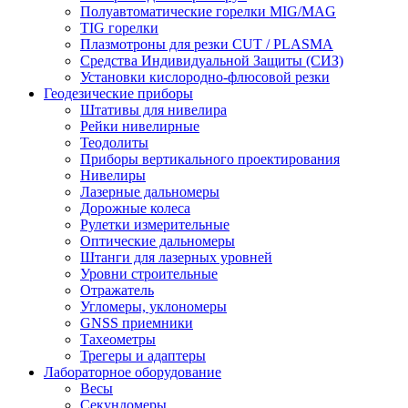
Полуавтоматические горелки MIG/MAG
TIG горелки
Плазмотроны для резки CUT / PLASMA
Средства Индивидуальной Защиты (СИЗ)
Установки кислородно-флюсовой резки
Геодезические приборы
Штативы для нивелира
Рейки нивелирные
Теодолиты
Приборы вертикального проектирования
Нивелиры
Лазерные дальномеры
Дорожные колеса
Рулетки измерительные
Оптические дальномеры
Штанги для лазерных уровней
Уровни строительные
Отражатель
Угломеры, уклономеры
GNSS приемники
Тахеометры
Трегеры и адаптеры
Лабораторное оборудование
Весы
Секундомеры