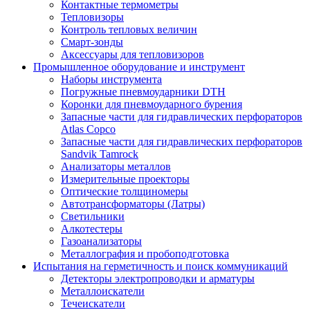
Контактные термометры
Тепловизоры
Контроль тепловых величин
Смарт-зонды
Аксессуары для тепловизоров
Промышленное оборудование и инструмент
Наборы инструмента
Погружные пневмоударники DTH
Коронки для пневмоударного бурения
Запасные части для гидравлических перфораторов
Atlas Copco
Запасные части для гидравлических перфораторов
Sandvik Tamrock
Анализаторы металлов
Измерительные проекторы
Оптические толщиномеры
Автотрансформаторы (Латры)
Светильники
Алкотестеры
Газоанализаторы
Металлография и пробоподготовка
Испытания на герметичность и поиск коммуникаций
Детекторы электропроводки и арматуры
Металлоискатели
Течеискатели