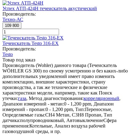
Успех АТП-424Н течеискатель акустический
Производитель:
Техно-АС
109 800
Течеискатель Testo 316-EX
Производитель:
Testo
Товар под заказ
Производитель (Wohler) данного товара (Течеискатель
WÖHLER GS 300) по своему усмотрению и без каких-либо
дополнительных уведомлений имеет право изменить
комплектацию, внешние характеристики, страну
производства, а так же технические и физические
характеристики модели, например, такие как
Поиск
утечки:
газа
,
Метод диагностирования:
корреляционный
,
Диапазон измерений - метан:
0 - 1,200 ppm
,
Диапазон
измерений - пропан:
0 - 1,200 ppm
,
Тип:
Переносные
,
Определяемые газы:
CH4 Метан, C3H8 Пропан
,
Тип
датчика:
полупроводниковый
,
Автовыключение
Сфера
применения:
Котельные, Анализ воздуха рабочей
газовоздушной среды
, и пр.