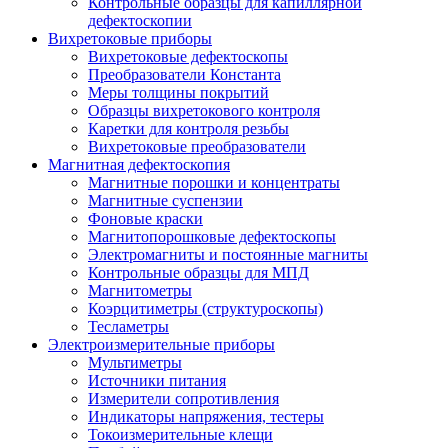
Контрольные образцы для капиллярной
дефектоскопии
Вихретоковые приборы
Вихретоковые дефектоскопы
Преобразователи Константа
Меры толщины покрытий
Образцы вихретокового контроля
Каретки для контроля резьбы
Вихретоковые преобразователи
Магнитная дефектоскопия
Магнитные порошки и концентраты
Магнитные суспензии
Фоновые краски
Магнитопорошковые дефектоскопы
Электромагниты и постоянные магниты
Контрольные образцы для МПД
Магнитометры
Коэрцитиметры (структуроскопы)
Тесламетры
Электроизмерительные приборы
Мультиметры
Источники питания
Измерители сопротивления
Индикаторы напряжения, тестеры
Токоизмерительные клещи