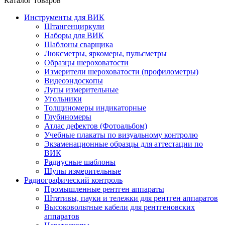
Каталог товаров
Инструменты для ВИК
Штангенциркули
Наборы для ВИК
Шаблоны сварщика
Люксметры, яркомеры, пульсметры
Образцы шероховатости
Измерители шероховатости (профилометры)
Видеоэндоскопы
Лупы измерительные
Угольники
Толщиномеры индикаторные
Глубиномеры
Атлас дефектов (Фотоальбом)
Учебные плакаты по визуальному контролю
Экзаменационные образцы для аттестации по
ВИК
Радиусные шаблоны
Щупы измерительные
Радиографический контроль
Промышленные рентген аппараты
Штативы, пауки и тележки для рентген аппаратов
Высоковольтные кабели для рентгеновских
аппаратов