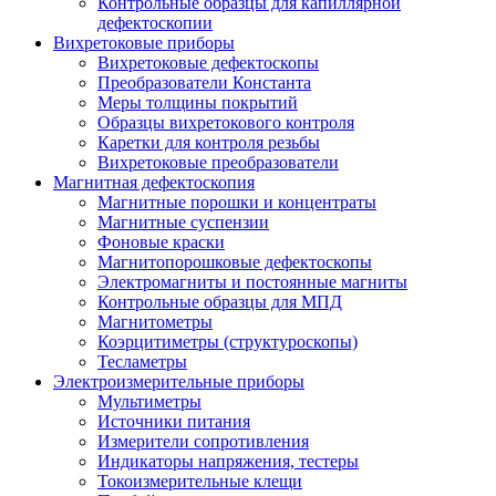
Контрольные образцы для капиллярной
дефектоскопии
Вихретоковые приборы
Вихретоковые дефектоскопы
Преобразователи Константа
Меры толщины покрытий
Образцы вихретокового контроля
Каретки для контроля резьбы
Вихретоковые преобразователи
Магнитная дефектоскопия
Магнитные порошки и концентраты
Магнитные суспензии
Фоновые краски
Магнитопорошковые дефектоскопы
Электромагниты и постоянные магниты
Контрольные образцы для МПД
Магнитометры
Коэрцитиметры (структуроскопы)
Тесламетры
Электроизмерительные приборы
Мультиметры
Источники питания
Измерители сопротивления
Индикаторы напряжения, тестеры
Токоизмерительные клещи