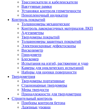
Трассоискатели и кабелеискатели
Вакуумные рамки
Установки контроля герметичности
Пенопленочный индикатор
Контроль покрытий
Толщиномеры механические
Контроль лакокрасочных материалов ЛКП
Адгезиметры
Твердомеры покрытий
Толщиномеры защитных покрытий
Электроискровые дефектоскопы
Вискозиметр
Гриндометр
Блескомер
Испытания на изгиб, растяжение и удар
Камеры для циклических испытаний
Наборы для оценки поверхности
Твердометрия
Твердомеры портативные
Стационарные твердомеры
Меры твердости
Принадлежности для твердометрии
Строительный контроль
Приборы контроля бетона
Лазерные уровни