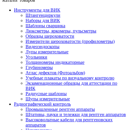
Каталог товаров
Инструменты для ВИК
Штангенциркули
Наборы для ВИК
Шаблоны сварщика
Люксметры, яркомеры, пульсметры
Образцы шероховатости
Измерители шероховатости (профилометры)
Видеоэндоскопы
Лупы измерительные
Угольники
Толщиномеры индикаторные
Глубиномеры
Атлас дефектов (Фотоальбом)
Учебные плакаты по визуальному контролю
Экзаменационные образцы для аттестации по
ВИК
Радиусные шаблоны
Щупы измерительные
Радиографический контроль
Промышленные рентген аппараты
Штативы, пауки и тележки для рентген аппаратов
Высоковольтные кабели для рентгеновских
аппаратов