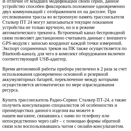
В отличие от младших модификаций своей серии, данное
устройство способен фиксировать положение одновременно
двух коммуникаций с отображением их на дисплее. При
отслеживании трассы во встроенную память трассоискателя
Сталкер ПТ 24 могут записываться текущие показания
устройства не только вручную, но и в режиме
автоматического трекинга. Встроенный канал беспроводной
связи позволяет дистанционно считывать данные с внешнего
GPS-модуля с записью координат каждой точки измерений.
Экспорт сохраненных треков на ПК также осуществляется по
Bluetooth-каналу, для чего в комплект оборудования включен
соответствующий USB-адаптер.
Время автономной работы прибора увеличено в 2 раза за счет
использования одновременно основной и резервной
аккумуляторных батарей, переключение между которыми
осуществляется автоматически по мере израсходования
ресурса.
Купить трассоискатель Радио-Сервис Сталкер ПТ-24, а также
получить консультацию специалистов об особенностях и
преимуществах данного изделия вы можете в
нашем
магазине, связавшись с нами по телефону или
непосредственно через сайт – с помощью формы обратной
связи или воспользовавшись чатом с онлайн-консультантом.