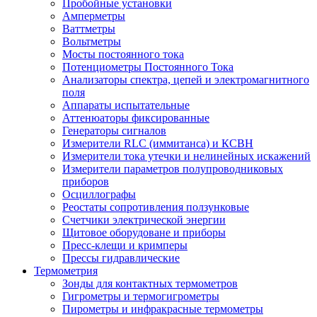
Пробойные установки
Амперметры
Ваттметры
Вольтметры
Мосты постоянного тока
Потенциометры Постоянного Тока
Анализаторы спектра, цепей и электромагнитного
поля
Аппараты испытательные
Аттенюаторы фиксированные
Генераторы сигналов
Измерители RLC (иммитанса) и КСВН
Измерители тока утечки и нелинейных искажений
Измерители параметров полупроводниковых
приборов
Осциллографы
Реостаты сопротивления ползунковые
Счетчики электрической энергии
Щитовое оборудоване и приборы
Пресс-клещи и кримперы
Прессы гидравлические
Термометрия
Зонды для контактных термометров
Гигрометры и термогигрометры
Пирометры и инфракрасные термометры