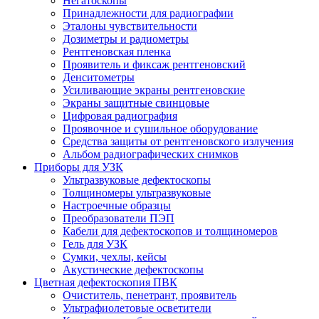
Негатоскопы
Принадлежности для радиографии
Эталоны чувствительности
Дозиметры и радиометры
Рентгеновская пленка
Проявитель и фиксаж рентгеновский
Денситометры
Усиливающие экраны рентгеновские
Экраны защитные свинцовые
Цифровая радиография
Проявочное и сушильное оборудование
Средства защиты от рентгеновского излучения
Альбом радиографических снимков
Приборы для УЗК
Ультразвуковые дефектоскопы
Толщиномеры ультразвуковые
Настроечные образцы
Преобразователи ПЭП
Кабели для дефектоскопов и толщиномеров
Гель для УЗК
Сумки, чехлы, кейсы
Акустические дефектоскопы
Цветная дефектоскопия ПВК
Очиститель, пенетрант, проявитель
Ультрафиолетовые осветители