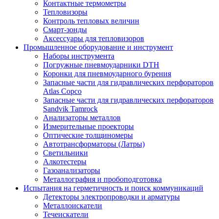
Контактные термометры
Тепловизоры
Контроль тепловых величин
Смарт-зонды
Аксессуары для тепловизоров
Промышленное оборудование и инструмент
Наборы инструмента
Погружные пневмоударники DTH
Коронки для пневмоударного бурения
Запасные части для гидравлических перфораторов
Atlas Copco
Запасные части для гидравлических перфораторов
Sandvik Tamrock
Анализаторы металлов
Измерительные проекторы
Оптические толщиномеры
Автотрансформаторы (Латры)
Светильники
Алкотестеры
Газоанализаторы
Металлография и пробоподготовка
Испытания на герметичность и поиск коммуникаций
Детекторы электропроводки и арматуры
Металлоискатели
Течеискатели