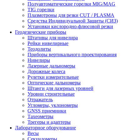
Полуавтоматические горелки MIG/MAG
TIG горелки
Плазмотроны для резки CUT / PLASMA
Средства Индивидуальной Защиты (СИЗ)
Установки кислородно-флюсовой резки
Геодезические приборы
Штативы для нивелира
Рейки нивелирные
Теодолиты
Приборы вертикального проектирования
Нивелиры
Лазерные дальномеры
Дорожные колеса
Рулетки измерительные
Оптические дальномеры
Штанги для лазерных уровней
Уровни строительные
Отражатель
Угломеры, уклономеры
GNSS приемники
Тахеометры
Трегеры и адаптеры
Лабораторное оборудование
Весы
Секундомеры