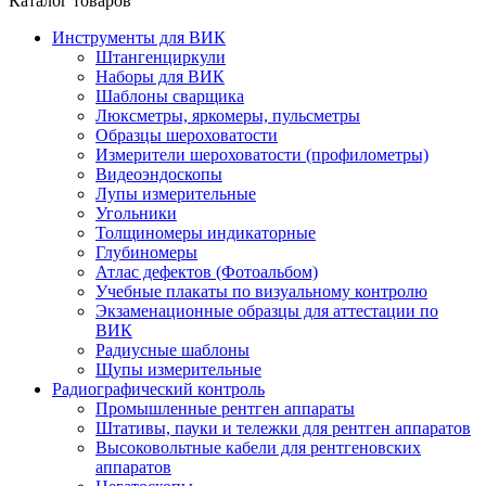
Каталог товаров
Инструменты для ВИК
Штангенциркули
Наборы для ВИК
Шаблоны сварщика
Люксметры, яркомеры, пульсметры
Образцы шероховатости
Измерители шероховатости (профилометры)
Видеоэндоскопы
Лупы измерительные
Угольники
Толщиномеры индикаторные
Глубиномеры
Атлас дефектов (Фотоальбом)
Учебные плакаты по визуальному контролю
Экзаменационные образцы для аттестации по
ВИК
Радиусные шаблоны
Щупы измерительные
Радиографический контроль
Промышленные рентген аппараты
Штативы, пауки и тележки для рентген аппаратов
Высоковольтные кабели для рентгеновских
аппаратов