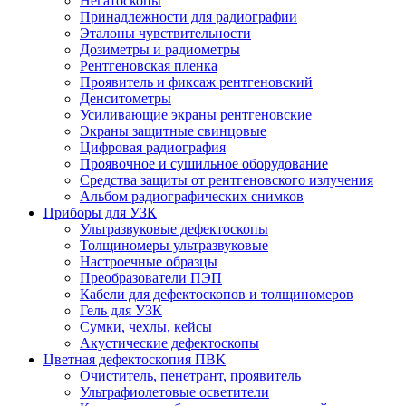
Негатоскопы
Принадлежности для радиографии
Эталоны чувствительности
Дозиметры и радиометры
Рентгеновская пленка
Проявитель и фиксаж рентгеновский
Денситометры
Усиливающие экраны рентгеновские
Экраны защитные свинцовые
Цифровая радиография
Проявочное и сушильное оборудование
Средства защиты от рентгеновского излучения
Альбом радиографических снимков
Приборы для УЗК
Ультразвуковые дефектоскопы
Толщиномеры ультразвуковые
Настроечные образцы
Преобразователи ПЭП
Кабели для дефектоскопов и толщиномеров
Гель для УЗК
Сумки, чехлы, кейсы
Акустические дефектоскопы
Цветная дефектоскопия ПВК
Очиститель, пенетрант, проявитель
Ультрафиолетовые осветители