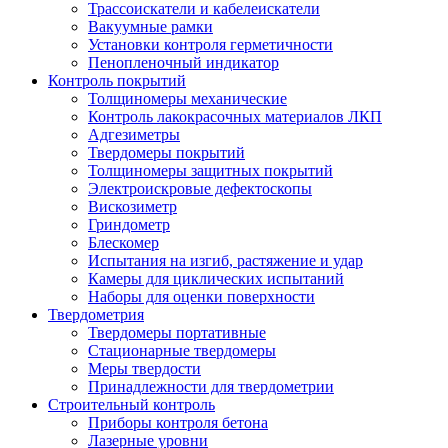
Трассоискатели и кабелеискатели
Вакуумные рамки
Установки контроля герметичности
Пенопленочный индикатор
Контроль покрытий
Толщиномеры механические
Контроль лакокрасочных материалов ЛКП
Адгезиметры
Твердомеры покрытий
Толщиномеры защитных покрытий
Электроискровые дефектоскопы
Вискозиметр
Гриндометр
Блескомер
Испытания на изгиб, растяжение и удар
Камеры для циклических испытаний
Наборы для оценки поверхности
Твердометрия
Твердомеры портативные
Стационарные твердомеры
Меры твердости
Принадлежности для твердометрии
Строительный контроль
Приборы контроля бетона
Лазерные уровни