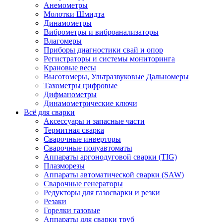
Анемометры
Молотки Шмидта
Динамометры
Виброметры и виброанализаторы
Влагомеры
Приборы диагностики свай и опор
Регистраторы и системы мониторинга
Крановые весы
Высотомеры, Ультразвуковые Дальномеры
Тахометры цифровые
Дифманометры
Динамометрические ключи
Всё для сварки
Аксессуары и запасные части
Термитная сварка
Сварочные инверторы
Сварочные полуавтоматы
Аппараты аргонодуговой сварки (TIG)
Плазморезы
Аппараты автоматической сварки (SAW)
Сварочные генераторы
Редукторы для газосварки и резки
Резаки
Горелки газовые
Аппараты для сварки труб