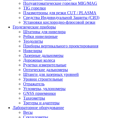
Полуавтоматические горелки MIG/MAG
TIG горелки
Плазмотроны для резки CUT / PLASMA
Средства Индивидуальной Защиты (СИЗ)
Установки кислородно-флюсовой резки
Геодезические приборы
Штативы для нивелира
Рейки нивелирные
Теодолиты
Приборы вертикального проектирования
Нивелиры
Лазерные дальномеры
Дорожные колеса
Рулетки измерительные
Оптические дальномеры
Штанги для лазерных уровней
Уровни строительные
Отражатель
Угломеры, уклономеры
GNSS приемники
Тахеометры
Трегеры и адаптеры
Лабораторное оборудование
Весы
Секундомеры