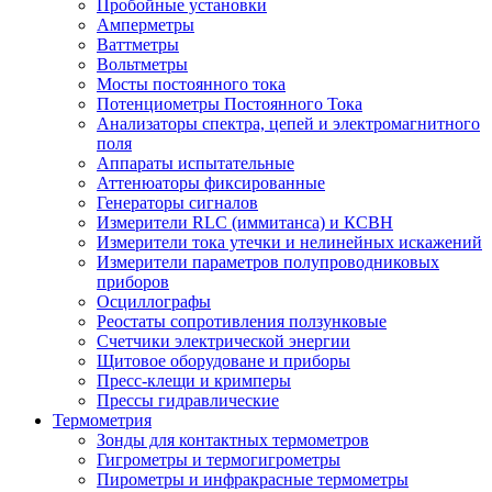
Пробойные установки
Амперметры
Ваттметры
Вольтметры
Мосты постоянного тока
Потенциометры Постоянного Тока
Анализаторы спектра, цепей и электромагнитного
поля
Аппараты испытательные
Аттенюаторы фиксированные
Генераторы сигналов
Измерители RLC (иммитанса) и КСВН
Измерители тока утечки и нелинейных искажений
Измерители параметров полупроводниковых
приборов
Осциллографы
Реостаты сопротивления ползунковые
Счетчики электрической энергии
Щитовое оборудоване и приборы
Пресс-клещи и кримперы
Прессы гидравлические
Термометрия
Зонды для контактных термометров
Гигрометры и термогигрометры
Пирометры и инфракрасные термометры