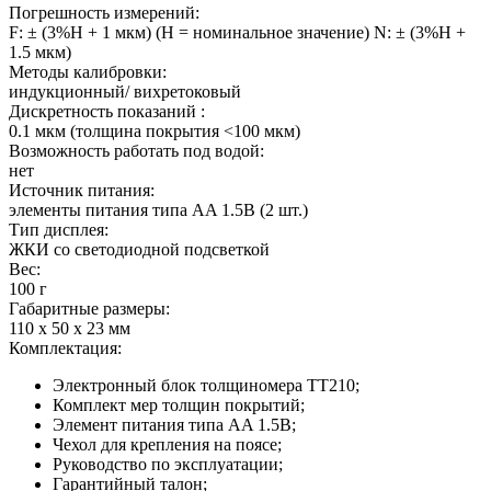
Погрешность измерений:
F: ± (3%Н + 1 мкм) (Н = номинальное значение) N: ± (3%Н +
1.5 мкм)
Методы калибровки:
индукционный/ вихретоковый
Дискретность показаний :
0.1 мкм (толщина покрытия <100 мкм)
Возможность работать под водой:
нет
Источник питания:
элементы питания типа AA 1.5В (2 шт.)
Тип дисплея:
ЖКИ со светодиодной подсветкой
Вес:
100 г
Габаритные размеры:
110 x 50 x 23 мм
Комплектация:
Электронный блок толщиномера TT210;
Комплект мер толщин покрытий;
Элемент питания типа AA 1.5В;
Чехол для крепления на поясе;
Руководство по эксплуатации;
Гарантийный талон;