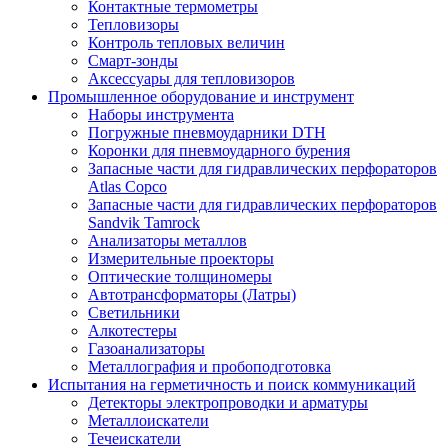
Контактные термометры
Тепловизоры
Контроль тепловых величин
Смарт-зонды
Аксессуары для тепловизоров
Промышленное оборудование и инструмент
Наборы инструмента
Погружные пневмоударники DTH
Коронки для пневмоударного бурения
Запасные части для гидравлических перфораторов
Atlas Copco
Запасные части для гидравлических перфораторов
Sandvik Tamrock
Анализаторы металлов
Измерительные проекторы
Оптические толщиномеры
Автотрансформаторы (Латры)
Светильники
Алкотестеры
Газоанализаторы
Металлография и пробоподготовка
Испытания на герметичность и поиск коммуникаций
Детекторы электропроводки и арматуры
Металлоискатели
Течеискатели