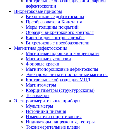
Контрольные образцы для капиллярной
дефектоскопии
Вихретоковые приборы
Вихретоковые дефектоскопы
Преобразователи Константа
Меры толщины покрытий
Образцы вихретокового контроля
Каретки для контроля резьбы
Вихретоковые преобразователи
Магнитная дефектоскопия
Магнитные порошки и концентраты
Магнитные суспензии
Фоновые краски
Магнитопорошковые дефектоскопы
Электромагниты и постоянные магниты
Контрольные образцы для МПД
Магнитометры
Коэрцитиметры (структуроскопы)
Тесламетры
Электроизмерительные приборы
Мультиметры
Источники питания
Измерители сопротивления
Индикаторы напряжения, тестеры
Токоизмерительные клещи