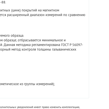
-88.
нитных (цинк) покрытий
на
магнитном
яется расширенный диапазон измерений по сравнению
емого образца.
ом образце, отбрасывается минимальное и
й. Данная методика регламентирована ГОСТ Р 56097-
орный метод контроля толщины гальванических
фметическое из группы измерений);
полнительных уведомлений имеет право изменить комплектацию,