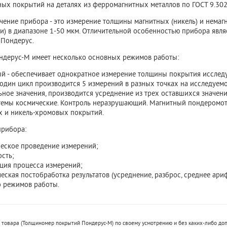
ых покрытий на деталях из ферромагнитных металлов по ГОСТ 9.302
чение прибора - это измерение толщины
магнитных (никель) и немаг
и) в диапазоне 1-50 мкм
. Отличительной особенностью прибора явл
 Пондерус.
дерус-М имеет несколько основных режимов работы:
ый
- обеспечивает однократное измерение толщины покрытия исследу
 один цикл производится 5 измерений в разных точках на исследуем
ное значения, производится усреднение из трех оставшихся значени
темы космические. Контроль неразрушающий. Магнитный пондеромот
х и никель-хромовых покрытий.
рибора:
ческое проведение измерений;
сть;
ция процесса измерений;
еская постобработка результатов (усреднение, разброс, среднее ари
о режимов работы.
 товара (Толщиномер покрытий Пондерус-М) по своему усмотрению и без каких-либо до