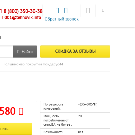
8 (800) 350-30-38
001@tehnovik.info
Обратный звонок
М
СКИДКА ЗА ОТЗЫВЫ
Найти
→
Толщиномер покрытий Пондерус-М
Погрешность
±(0,5+0,05*H)
 580
измерений:
Мощность,
20
потребляемая от
сети, ВА, не более :
Возможность
нет