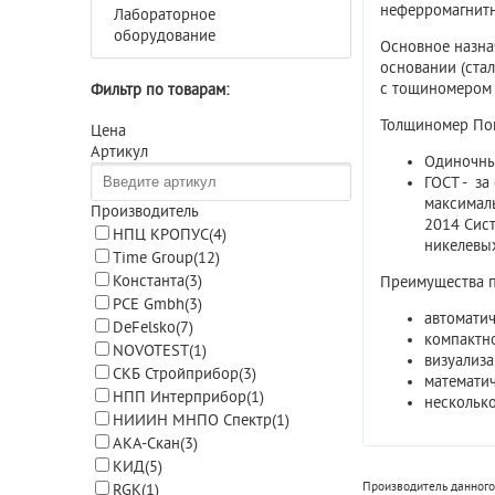
неферромагнитн
Лабораторное
оборудование
Основное назна
основании (стал
с тощиномером
Фильтр по товарам:
Толщиномер Пон
Цена
Артикул
Одиночн
ГОСТ
- за
максималь
Производитель
2014 Сис
НПЦ КРОПУС
(4)
никелевы
Time Group
(12)
Константа
(3)
Преимущества п
PCE Gmbh
(3)
автомати
DeFelsko
(7)
компактно
NOVOTEST
(1)
визуализа
СКБ Стройприбор
(3)
математич
НПП Интерприбор
(1)
нескольк
НИИИН МНПО Спектр
(1)
АКА-Скан
(3)
КИД
(5)
Производитель данного
RGK
(1)