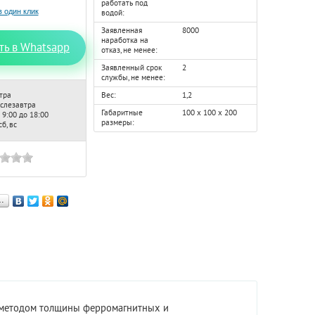
работать под
водой:
Заявленная
8000
наработка на
ть в Whatsapp
отказ, не менее:
Заявленный срок
2
службы, не менее:
тра
Вес:
1,2
ослезавтра
Габаритные
100 х 100 х 200
 9:00 до 18:00
размеры:
б, вс
…
методом
толщины ферромагнитных и