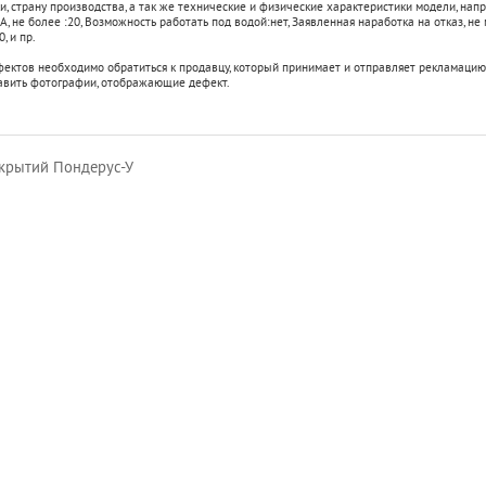
, страну производства, а так же технические и физические характеристики модели, напр
А, не более :
20
,
Возможность работать под водой:
нет
,
Заявленная наработка на отказ, не
0
, и пр.
фектов необходимо обратиться к продавцу, который принимает и отправляет рекламацию
авить фотографии, отображающие дефект.
крытий Пондерус-У