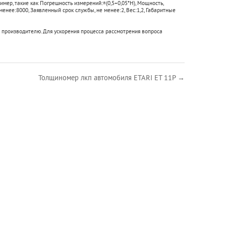
имер, такие как
Погрешность измерений:
±(0,5+0,05*H)
,
Мощность,
 менее:
8000
,
Заявленный срок службы, не менее:
2
,
Вес:
1,2
,
Габаритные
 производителю. Для ускорения процесса рассмотрения вопроса
Толщиномер лкп автомобиля ETARI ET 11P →