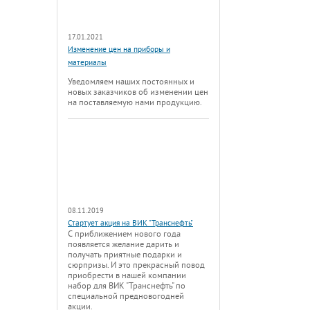
17.01.2021
Изменение цен на приборы и
материалы
Уведомляем наших постоянных и
новых заказчиков об изменении цен
на поставляемую нами продукцию.
08.11.2019
Стартует акция на ВИК "Транснефть"
С приближением нового года
появляется желание дарить и
получать приятные подарки и
сюрпризы. И это прекрасный повод
приобрести в нашей компании
набор для ВИК "Транснефть" по
специальной предновогодней
акции.