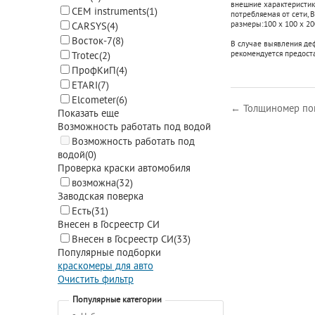
внешние характеристики
CEM instruments
(1)
потребляемая от сети, В
размеры:
100 х 100 х 20
CARSYS
(4)
Восток-7
(8)
В случае выявления де
рекомендуется предост
Trotec
(2)
ПрофКиП
(4)
ETARI
(7)
Elcometer
(6)
← Толщиномер по
Показать еще
Возможность работать под водой
Возможность работать под
водой
(0)
Проверка краски автомобиля
возможна
(32)
Заводская поверка
Есть
(31)
Внесен в Госреестр СИ
Внесен в Госреестр СИ
(33)
Популярные подборки
краскомеры для авто
Очистить фильтр
Популярные категории