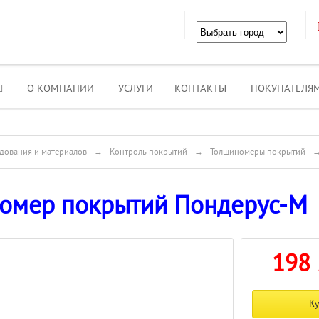
О КОМПАНИИ
УСЛУГИ
КОНТАКТЫ
ПОКУПАТЕЛЯ
дования и материалов
→
Контроль покрытий
→
Толщиномеры покрытий
омер покрытий Пондерус-М
198