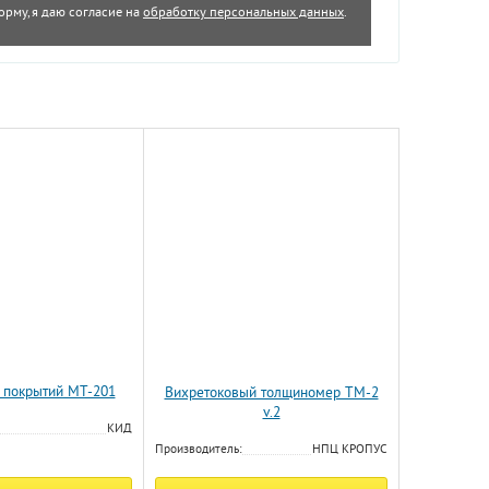
орму, я даю согласие на
обработку персональных данных
.
 покрытий МТ-201
Вихретоковый толщиномер ТМ-2
v.2
КИД
Производитель:
НПЦ КРОПУС