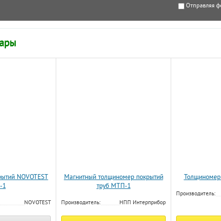
Отправляя ф
вары
рытий NOVOTEST
Магнитный толщиномер покрытий
Толщиномер
-1
труб МТП-1
Производитель:
NOVOTEST
Производитель:
НПП Интерприбор