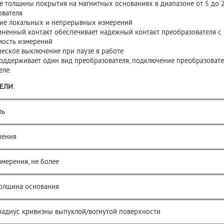
 толщины покрытия на магнитных основаниях в диапазоне от 5 до 2 
ователя
ие локальных и непрерывных измерений
ненный контакт обеспечивает надежный контакт преобразователя с
мость измерений
еское выключение при паузе в работе
оддерживает один вид преобразователя, подключение преобразовате
еле.
ЕЛИ
:
ль
рения
мерения, не более
олщина основания
адиус кривизны выпуклой/вогнутой поверхности