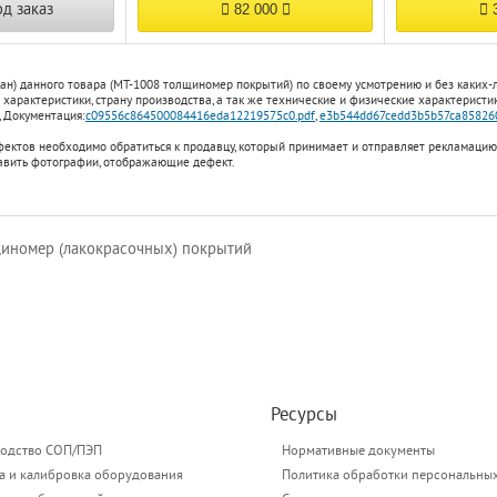
од заказ
82 000
3
ан) данного товара (МТ-1008 толщиномер покрытий) по своему усмотрению и без каких
характеристики, страну производства, а так же технические и физические характеристик
,
Документация:
c09556c864500084416eda12219575c0.pdf
,
e3b544dd67cedd3b5b57ca858260
фектов необходимо обратиться к продавцу, который принимает и отправляет рекламацию
авить фотографии, отображающие дефект.
иномер (лакокрасочных) покрытий
Ресурсы
одство СОП/ПЭП
Нормативные документы
а и калибровка оборудования
Политика обработки персональны