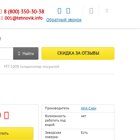
8 (800) 350-30-38
001@tehnovik.info
Обратный звонок
М
СКИДКА ЗА ОТЗЫВЫ
Найти
→
МТ-1008 толщиномер покрытий
Производитель
АКА-Скан
0
Возможность
нет
работать под
водой:
Заводская
Есть
поверка: