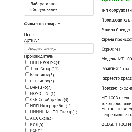
Лабораторное
оборудование
Тип оборудован
Производитель
Фильтр по товарам:
Родина бренда:
Цена
Страна происхо
Артикул
Серия:
МТ
Производитель
Модель:
МТ-10
НПЦ КРОПУС
(4)
Гарантия:
1 год
Time Group
(12)
Константа
(3)
Госреестр сред
PCE Gmbh
(3)
DeFelsko
(7)
Поверка:
входит
NOVOTEST
(1)
МТ-1008 предна
СКБ Стройприбор
(3)
токопроводящих
НПП Интерприбор
(1)
МТ1008 простой
НИИИН МНПО Спектр
(1)
непрерывное ск
АКА-Скан
(3)
ОСОБЕННОСТИ 
КИД
(5)
RGK
(1)