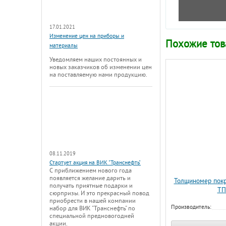
17.01.2021
Изменение цен на приборы и
Похожие то
материалы
Уведомляем наших постоянных и
новых заказчиков об изменении цен
на поставляемую нами продукцию.
08.11.2019
Стартует акция на ВИК "Транснефть"
С приближением нового года
появляется желание дарить и
Толщиномер пок
получать приятные подарки и
ТП
сюрпризы. И это прекрасный повод
приобрести в нашей компании
Производитель:
набор для ВИК "Транснефть" по
специальной предновогодней
акции.