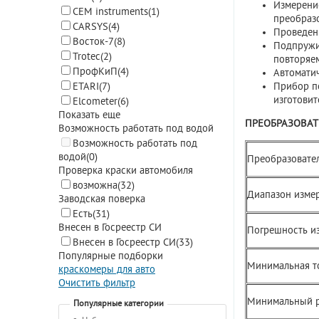
Измерение
CEM instruments
(1)
преобраз
CARSYS
(4)
Проведен
Восток-7
(8)
Подпружи
Trotec
(2)
повторяе
ПрофКиП
(4)
Автоматич
Прибор п
ETARI
(7)
изготовит
Elcometer
(6)
Показать еще
ПРЕОБРАЗОВАТ
Возможность работать под водой
Возможность работать под
водой
(0)
Преобразовате
Проверка краски автомобиля
возможна
(32)
Диапазон изме
Заводская поверка
Есть
(31)
Внесен в Госреестр СИ
Погрешность из
Внесен в Госреестр СИ
(33)
Популярные подборки
Минимальная т
краскомеры для авто
Очистить фильтр
Минимальный р
Популярные категории