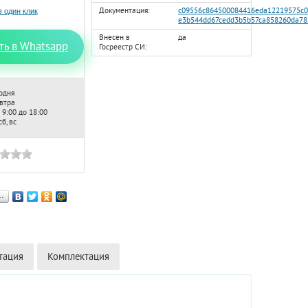
Документация:
c09556c864500084416eda12219575c0
e3b544dd67cedd3b5b57ca858260da78.
Внесен в
да
ть в Whatsapp
Госреестр СИ:
одня
автра
 9:00 до 18:00
б, вс
…
тация
Комплектация