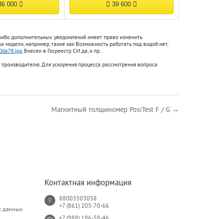
6 000
39 600
-либо дополнительных уведомлений имеет право изменить
и модели, например, такие как
Возможность работать под водой:
нет
,
da78.jpg
,
Внесен в Госреестр СИ:
да
, и пр.
 производителю. Для ускорения процесса рассмотрения вопроса
Магнитный толщиномер PosiTest F / G →
Контактная информация
88003503038
+7 (861) 205-70-66
х данных
+7 (988) 186-58-46