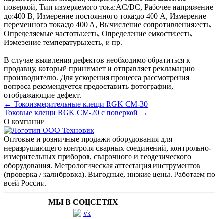
поверкой
,
Тип измеряемого тока:
AC/DC
,
Рабочее напряжение
до:
400 В
,
Измерение постоянного тока:
до 400 А
,
Измерение
переменного тока:
до 400 А
,
Вычисление сопротивления:
есть
,
Определяемые частоты:
есть
,
Определение емкости:
есть
,
Измерение температуры:
есть
, и пр.
В случае выявления дефектов необходимо обратиться к
продавцу, который принимает и отправляет рекламацию
производителю. Для ускорения процесса рассмотрения
вопроса рекомендуется предоставить фотографии,
отображающие дефект.
← Токоизмерительные клещи RGK CM-30
Токовые клещи RGK CM-20 с поверкой →
О компании
Оптовые и розничные продажи оборудования для
неразрушающего контроля сварных соединений, контрольно-
измерительных приборов, сварочного и геодезического
оборудования. Метрологическая аттестация инструментов
(проверка / калибровка). Выгодные, низкие цены. Работаем по
всей России.
МЫ В СОЦСЕТЯХ