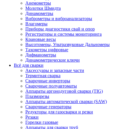
Анемометры
Молотки Шмидта
Динамометры
Виброметры и виброанализаторы
Влагомеры
Приборы диагностики свай и опор
Регистраторы и системы мониторинга
Крановые весы
Высотомеры, Ультразвуковые Дальномеры
Тахометры цифровые
Дифманометры
Динамометрические ключи
Всё для сварки
Аксессуары и запасные части
Термитная сварка
Сварочные инверторы
Сварочные полуавтоматы
Аппараты аргонодуговой сварки (TIG)
Плазморезы
Аппараты автоматической сварки (SAW)
Сварочные генераторы
Редукторы для газосварки и резки
Резаки
Горелки газовые
Аппараты для сварки труб