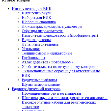
Каталог товаров
Инструменты для ВИК
Штангенциркули
Наборы для ВИК
Шаблоны сварщика
Люксметры, яркомеры, пульсметры
Образцы шероховатости
Измерители шероховатости (профилометры)
Видеоэндоскопы
Лупы измерительные
Угольники
Толщиномеры индикаторные
Глубиномеры
Атлас дефектов (Фотоальбом)
Учебные плакаты по визуальному контролю
Экзаменационные образцы для аттестации по
ВИК
Радиусные шаблоны
Щупы измерительные
Радиографический контроль
Промышленные рентген аппараты
Штативы, пауки и тележки для рентген аппаратов
Высоковольтные кабели для рентгеновских
аппаратов