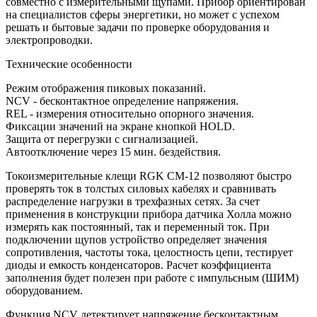
совместно с измерительными щупами. Прибор ориентирован
на специалистов сферы энергетики, но может с успехом
решать и бытовые задачи по проверке оборудования и
электропроводки.
Технические особенности
Режим отображения пиковых показаний.
NCV - бесконтактное определение напряжения.
REL - измерения относительно опорного значения.
Фиксации значений на экране кнопкой HOLD.
Защита от перегрузки с сигнализацией.
Автоотключение через 15 мин. бездействия.
Токоизмерительные клещи RGK CM-12 позволяют быстро
проверять ток в толстых силовых кабелях и сравнивать
распределение нагрузки в трехфазных сетях. За счет
применения в конструкции прибора датчика Холла можно
измерять как постоянный, так и переменный ток. При
подключении щупов устройство определяет значения
сопротивления, частоты тока, целостность цепи, тестирует
диоды и емкость конденсаторов. Расчет коэффициента
заполнения будет полезен при работе с импульсным (ШИМ)
оборудованием.
Функция NCV детектирует напряжение бесконтактным