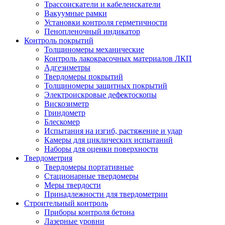
Трассоискатели и кабелеискатели
Вакуумные рамки
Установки контроля герметичности
Пенопленочный индикатор
Контроль покрытий
Толщиномеры механические
Контроль лакокрасочных материалов ЛКП
Адгезиметры
Твердомеры покрытий
Толщиномеры защитных покрытий
Электроискровые дефектоскопы
Вискозиметр
Гриндометр
Блескомер
Испытания на изгиб, растяжение и удар
Камеры для циклических испытаний
Наборы для оценки поверхности
Твердометрия
Твердомеры портативные
Стационарные твердомеры
Меры твердости
Принадлежности для твердометрии
Строительный контроль
Приборы контроля бетона
Лазерные уровни