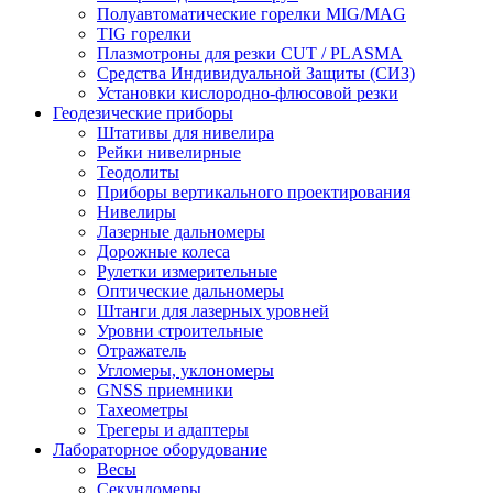
Полуавтоматические горелки MIG/MAG
TIG горелки
Плазмотроны для резки CUT / PLASMA
Средства Индивидуальной Защиты (СИЗ)
Установки кислородно-флюсовой резки
Геодезические приборы
Штативы для нивелира
Рейки нивелирные
Теодолиты
Приборы вертикального проектирования
Нивелиры
Лазерные дальномеры
Дорожные колеса
Рулетки измерительные
Оптические дальномеры
Штанги для лазерных уровней
Уровни строительные
Отражатель
Угломеры, уклономеры
GNSS приемники
Тахеометры
Трегеры и адаптеры
Лабораторное оборудование
Весы
Секундомеры