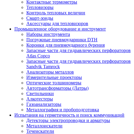
Контактные термометры
Тепловизоры
Контроль тепловых величин
Смарт-зонды
Аксессуары для тепловизоров
Промышленное оборудование и инструмент
Наборы инструмента
Погружные пневмоударники DTH
Коронки для пневмоударного бурения
Запасные части для гидравлических перфораторов
Atlas Copco
Запасные части для гидравлических перфораторов
Sandvik Tamrock
Анализаторы металлов
Измерительные проекторы
Оптические толщиномеры
Автотрансформаторы (Латры)
Светильники
Алкотестеры
Газоанализаторы
Металлография и пробоподготовка
Испытания на герметичность и поиск коммуникаций
Детекторы электропроводки и арматуры
Металлоискатели
Течеискатели