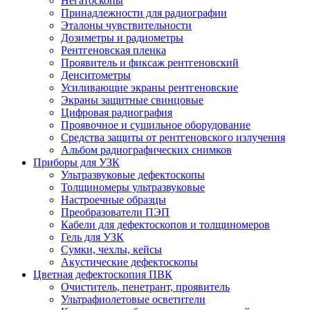
Негатоскопы
Принадлежности для радиографии
Эталоны чувствительности
Дозиметры и радиометры
Рентгеновская пленка
Проявитель и фиксаж рентгеновский
Денситометры
Усиливающие экраны рентгеновские
Экраны защитные свинцовые
Цифровая радиография
Проявочное и сушильное оборудование
Средства защиты от рентгеновского излучения
Альбом радиографических снимков
Приборы для УЗК
Ультразвуковые дефектоскопы
Толщиномеры ультразвуковые
Настроечные образцы
Преобразователи ПЭП
Кабели для дефектоскопов и толщиномеров
Гель для УЗК
Сумки, чехлы, кейсы
Акустические дефектоскопы
Цветная дефектоскопия ПВК
Очиститель, пенетрант, проявитель
Ультрафиолетовые осветители