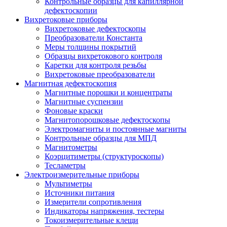
Контрольные образцы для капиллярной
дефектоскопии
Вихретоковые приборы
Вихретоковые дефектоскопы
Преобразователи Константа
Меры толщины покрытий
Образцы вихретокового контроля
Каретки для контроля резьбы
Вихретоковые преобразователи
Магнитная дефектоскопия
Магнитные порошки и концентраты
Магнитные суспензии
Фоновые краски
Магнитопорошковые дефектоскопы
Электромагниты и постоянные магниты
Контрольные образцы для МПД
Магнитометры
Коэрцитиметры (структуроскопы)
Тесламетры
Электроизмерительные приборы
Мультиметры
Источники питания
Измерители сопротивления
Индикаторы напряжения, тестеры
Токоизмерительные клещи