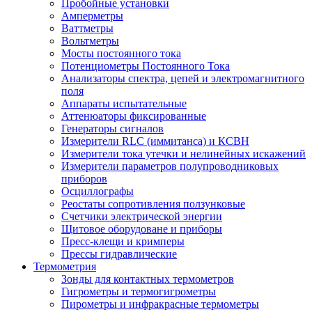
Пробойные установки
Амперметры
Ваттметры
Вольтметры
Мосты постоянного тока
Потенциометры Постоянного Тока
Анализаторы спектра, цепей и электромагнитного
поля
Аппараты испытательные
Аттенюаторы фиксированные
Генераторы сигналов
Измерители RLC (иммитанса) и КСВН
Измерители тока утечки и нелинейных искажений
Измерители параметров полупроводниковых
приборов
Осциллографы
Реостаты сопротивления ползунковые
Счетчики электрической энергии
Щитовое оборудоване и приборы
Пресс-клещи и кримперы
Прессы гидравлические
Термометрия
Зонды для контактных термометров
Гигрометры и термогигрометры
Пирометры и инфракрасные термометры