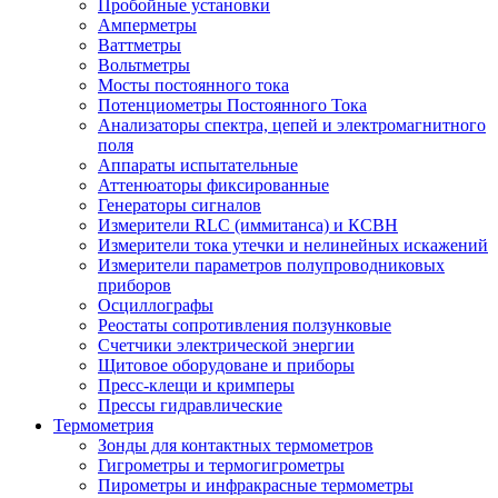
Пробойные установки
Амперметры
Ваттметры
Вольтметры
Мосты постоянного тока
Потенциометры Постоянного Тока
Анализаторы спектра, цепей и электромагнитного
поля
Аппараты испытательные
Аттенюаторы фиксированные
Генераторы сигналов
Измерители RLC (иммитанса) и КСВН
Измерители тока утечки и нелинейных искажений
Измерители параметров полупроводниковых
приборов
Осциллографы
Реостаты сопротивления ползунковые
Счетчики электрической энергии
Щитовое оборудоване и приборы
Пресс-клещи и кримперы
Прессы гидравлические
Термометрия
Зонды для контактных термометров
Гигрометры и термогигрометры
Пирометры и инфракрасные термометры