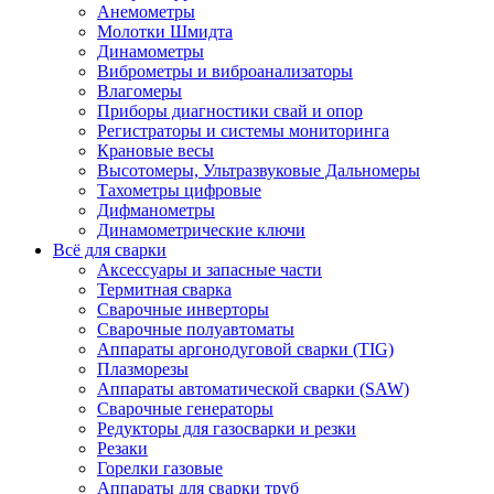
Анемометры
Молотки Шмидта
Динамометры
Виброметры и виброанализаторы
Влагомеры
Приборы диагностики свай и опор
Регистраторы и системы мониторинга
Крановые весы
Высотомеры, Ультразвуковые Дальномеры
Тахометры цифровые
Дифманометры
Динамометрические ключи
Всё для сварки
Аксессуары и запасные части
Термитная сварка
Сварочные инверторы
Сварочные полуавтоматы
Аппараты аргонодуговой сварки (TIG)
Плазморезы
Аппараты автоматической сварки (SAW)
Сварочные генераторы
Редукторы для газосварки и резки
Резаки
Горелки газовые
Аппараты для сварки труб