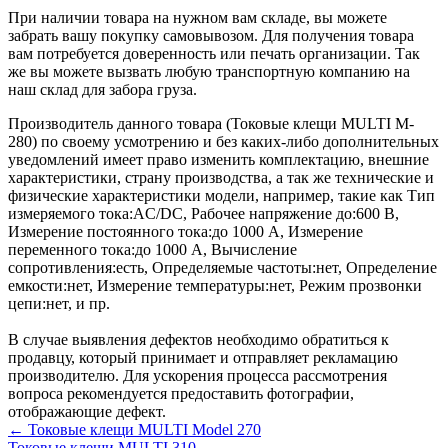
При наличии товара на нужном вам складе, вы можете
забрать вашу покупку самовывозом. Для получения товара
вам потребуется доверенность или печать организации. Так
же вы можете вызвать любую транспортную компанию на
наш склад для забора груза.
Производитель данного товара (Токовые клещи MULTI M-
280) по своему усмотрению и без каких-либо дополнительных
уведомлений имеет право изменить комплектацию, внешние
характеристики, страну производства, а так же технические и
физические характеристики модели, например, такие как
Тип
измеряемого тока:
AC/DC
,
Рабочее напряжение до:
600 В
,
Измерение постоянного тока:
до 1000 А
,
Измерение
переменного тока:
до 1000 А
,
Вычисление
сопротивления:
есть
,
Определяемые частоты:
нет
,
Определение
емкости:
нет
,
Измерение температуры:
нет
,
Режим прозвонки
цепи:
нет
, и пр.
В случае выявления дефектов необходимо обратиться к
продавцу, который принимает и отправляет рекламацию
производителю. Для ускорения процесса рассмотрения
вопроса рекомендуется предоставить фотографии,
отображающие дефект.
← Токовые клещи MULTI Model 270
Токовые клещи MULTI 310 →