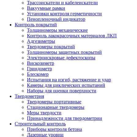
Трассоискатели и кабелеискатели
Вакуумные рамки
Установки контроля герметичности
Пенопленочный индикатор
Контроль покрытий
Толщиномеры механические
Контроль лакокрасочных материалов ЛКП
Адгезиметры
Твердомеры покрытий
Толщиномеры защитных покрытий
Электроискровые дефектоскопы
Вискозиметр
Гриндометр
Блескомер
Испытания на изгиб, растяжение и удар
Камеры для циклических испытаний
Наборы для оценки поверхности
Твердометрия
Твердомеры портативные
Стационарные твердомеры
Меры твердости
Принадлежности для твердометрии
Строительный контроль
Приборы контроля бетона
Лазерные уровни