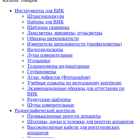
Каталог товаров
Инструменты для ВИК
Штангенциркули
Наборы для ВИК
Шаблоны сварщика
Люксметры, яркомеры, пульсметры
Образцы шероховатости
Измерители шероховатости (профилометры)
Видеоэндоскопы
Лупы измерительные
Угольники
Толщиномеры индикаторные
Глубиномеры
Атлас дефектов (Фотоальбом)
Учебные плакаты по визуальному контролю
Экзаменационные образцы для аттестации по
ВИК
Радиусные шаблоны
Щупы измерительные
Радиографический контроль
Промышленные рентген аппараты
Штативы, пауки и тележки для рентген аппаратов
Высоковольтные кабели для рентгеновских
аппаратов