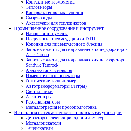
Контактные термометры
Тепловизоры
Контроль тепловых величин
Смарт-зонды
Аксессуары для тепловизоров
Промышленное оборудование и инструмент
Наборы инструмента
Погружные пневмоударники DTH
Коронки для пневмоударного бурения
Запасные части для гидравлических перфораторов
Atlas Copco
Запасные части для гидравлических перфораторов
Sandvik Tamrock
Анализаторы металлов
Измерительные проекторы
Оптические толщиномеры
Автотрансформаторы (Латры)
Светильники
Алкотестеры
Газоанализаторы
Металлография и пробоподготовка
Испытания на герметичность и поиск коммуникаций
Детекторы электропроводки и арматуры
Металлоискатели
Течеискатели