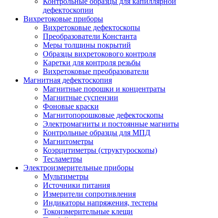
Контрольные образцы для капиллярной
дефектоскопии
Вихретоковые приборы
Вихретоковые дефектоскопы
Преобразователи Константа
Меры толщины покрытий
Образцы вихретокового контроля
Каретки для контроля резьбы
Вихретоковые преобразователи
Магнитная дефектоскопия
Магнитные порошки и концентраты
Магнитные суспензии
Фоновые краски
Магнитопорошковые дефектоскопы
Электромагниты и постоянные магниты
Контрольные образцы для МПД
Магнитометры
Коэрцитиметры (структуроскопы)
Тесламетры
Электроизмерительные приборы
Мультиметры
Источники питания
Измерители сопротивления
Индикаторы напряжения, тестеры
Токоизмерительные клещи