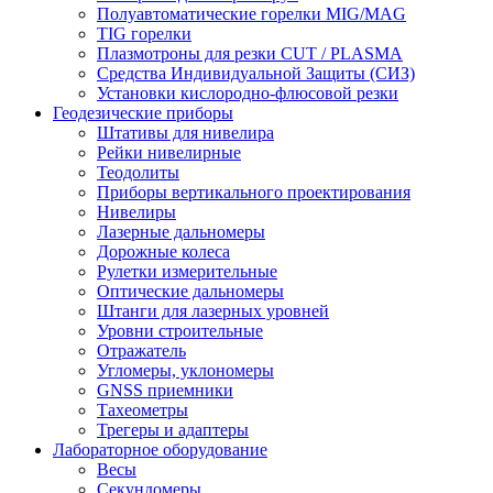
Полуавтоматические горелки MIG/MAG
TIG горелки
Плазмотроны для резки CUT / PLASMA
Средства Индивидуальной Защиты (СИЗ)
Установки кислородно-флюсовой резки
Геодезические приборы
Штативы для нивелира
Рейки нивелирные
Теодолиты
Приборы вертикального проектирования
Нивелиры
Лазерные дальномеры
Дорожные колеса
Рулетки измерительные
Оптические дальномеры
Штанги для лазерных уровней
Уровни строительные
Отражатель
Угломеры, уклономеры
GNSS приемники
Тахеометры
Трегеры и адаптеры
Лабораторное оборудование
Весы
Секундомеры