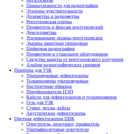
Негатоскопы
Принадлежности для радиографии
Эталоны чувствительности
Дозиметры и радиометры
Рентгеновская пленка
Проявитель и фиксаж рентгеновский
Денситометры
Усиливающие экраны рентгеновские
Экраны защитные свинцовые
Цифровая радиография
Проявочное и сушильное оборудование
Средства защиты от рентгеновского излучения
Альбом радиографических снимков
Приборы для УЗК
Ультразвуковые дефектоскопы
Толщиномеры ультразвуковые
Настроечные образцы
Преобразователи ПЭП
Кабели для дефектоскопов и толщиномеров
Гель для УЗК
Сумки, чехлы, кейсы
Акустические дефектоскопы
Цветная дефектоскопия ПВК
Очиститель, пенетрант, проявитель
Ультрафиолетовые осветители