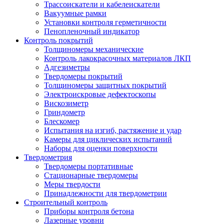
Трассоискатели и кабелеискатели
Вакуумные рамки
Установки контроля герметичности
Пенопленочный индикатор
Контроль покрытий
Толщиномеры механические
Контроль лакокрасочных материалов ЛКП
Адгезиметры
Твердомеры покрытий
Толщиномеры защитных покрытий
Электроискровые дефектоскопы
Вискозиметр
Гриндометр
Блескомер
Испытания на изгиб, растяжение и удар
Камеры для циклических испытаний
Наборы для оценки поверхности
Твердометрия
Твердомеры портативные
Стационарные твердомеры
Меры твердости
Принадлежности для твердометрии
Строительный контроль
Приборы контроля бетона
Лазерные уровни