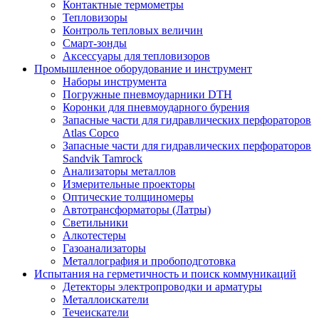
Контактные термометры
Тепловизоры
Контроль тепловых величин
Смарт-зонды
Аксессуары для тепловизоров
Промышленное оборудование и инструмент
Наборы инструмента
Погружные пневмоударники DTH
Коронки для пневмоударного бурения
Запасные части для гидравлических перфораторов
Atlas Copco
Запасные части для гидравлических перфораторов
Sandvik Tamrock
Анализаторы металлов
Измерительные проекторы
Оптические толщиномеры
Автотрансформаторы (Латры)
Светильники
Алкотестеры
Газоанализаторы
Металлография и пробоподготовка
Испытания на герметичность и поиск коммуникаций
Детекторы электропроводки и арматуры
Металлоискатели
Течеискатели