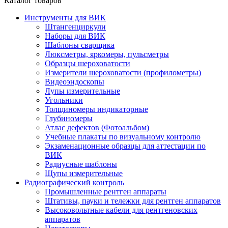
Каталог товаров
Инструменты для ВИК
Штангенциркули
Наборы для ВИК
Шаблоны сварщика
Люксметры, яркомеры, пульсметры
Образцы шероховатости
Измерители шероховатости (профилометры)
Видеоэндоскопы
Лупы измерительные
Угольники
Толщиномеры индикаторные
Глубиномеры
Атлас дефектов (Фотоальбом)
Учебные плакаты по визуальному контролю
Экзаменационные образцы для аттестации по
ВИК
Радиусные шаблоны
Щупы измерительные
Радиографический контроль
Промышленные рентген аппараты
Штативы, пауки и тележки для рентген аппаратов
Высоковольтные кабели для рентгеновских
аппаратов