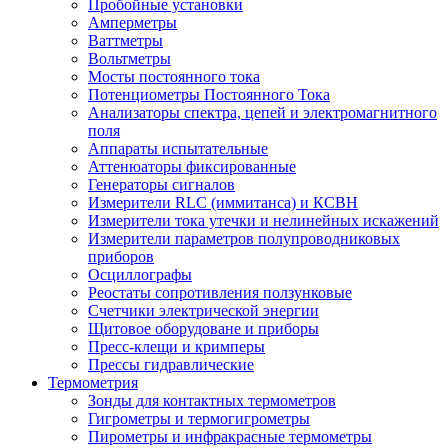
Пробойные установки
Амперметры
Ваттметры
Вольтметры
Мосты постоянного тока
Потенциометры Постоянного Тока
Анализаторы спектра, цепей и электромагнитного
поля
Аппараты испытательные
Аттенюаторы фиксированные
Генераторы сигналов
Измерители RLC (иммитанса) и КСВН
Измерители тока утечки и нелинейных искажений
Измерители параметров полупроводниковых
приборов
Осциллографы
Реостаты сопротивления ползунковые
Счетчики электрической энергии
Щитовое оборудоване и приборы
Пресс-клещи и кримперы
Прессы гидравлические
Термометрия
Зонды для контактных термометров
Гигрометры и термогигрометры
Пирометры и инфракрасные термометры