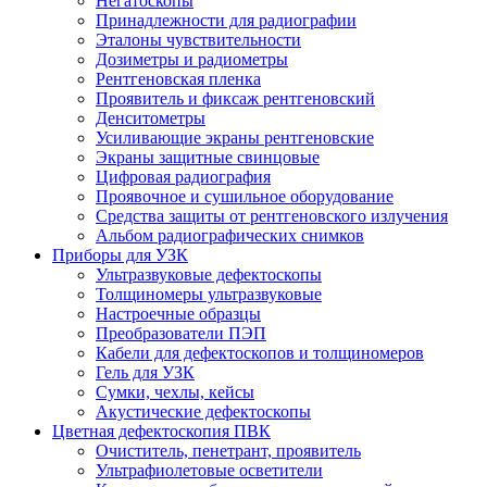
Негатоскопы
Принадлежности для радиографии
Эталоны чувствительности
Дозиметры и радиометры
Рентгеновская пленка
Проявитель и фиксаж рентгеновский
Денситометры
Усиливающие экраны рентгеновские
Экраны защитные свинцовые
Цифровая радиография
Проявочное и сушильное оборудование
Средства защиты от рентгеновского излучения
Альбом радиографических снимков
Приборы для УЗК
Ультразвуковые дефектоскопы
Толщиномеры ультразвуковые
Настроечные образцы
Преобразователи ПЭП
Кабели для дефектоскопов и толщиномеров
Гель для УЗК
Сумки, чехлы, кейсы
Акустические дефектоскопы
Цветная дефектоскопия ПВК
Очиститель, пенетрант, проявитель
Ультрафиолетовые осветители