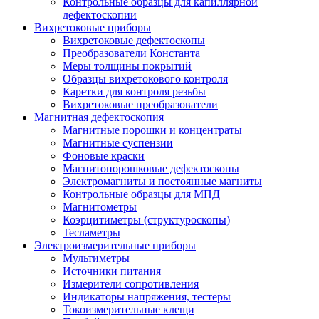
Контрольные образцы для капиллярной
дефектоскопии
Вихретоковые приборы
Вихретоковые дефектоскопы
Преобразователи Константа
Меры толщины покрытий
Образцы вихретокового контроля
Каретки для контроля резьбы
Вихретоковые преобразователи
Магнитная дефектоскопия
Магнитные порошки и концентраты
Магнитные суспензии
Фоновые краски
Магнитопорошковые дефектоскопы
Электромагниты и постоянные магниты
Контрольные образцы для МПД
Магнитометры
Коэрцитиметры (структуроскопы)
Тесламетры
Электроизмерительные приборы
Мультиметры
Источники питания
Измерители сопротивления
Индикаторы напряжения, тестеры
Токоизмерительные клещи