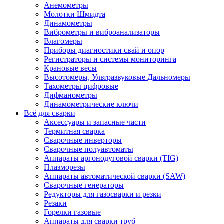
Анемометры
Молотки Шмидта
Динамометры
Виброметры и виброанализаторы
Влагомеры
Приборы диагностики свай и опор
Регистраторы и системы мониторинга
Крановые весы
Высотомеры, Ультразвуковые Дальномеры
Тахометры цифровые
Дифманометры
Динамометрические ключи
Всё для сварки
Аксессуары и запасные части
Термитная сварка
Сварочные инверторы
Сварочные полуавтоматы
Аппараты аргонодуговой сварки (TIG)
Плазморезы
Аппараты автоматической сварки (SAW)
Сварочные генераторы
Редукторы для газосварки и резки
Резаки
Горелки газовые
Аппараты для сварки труб