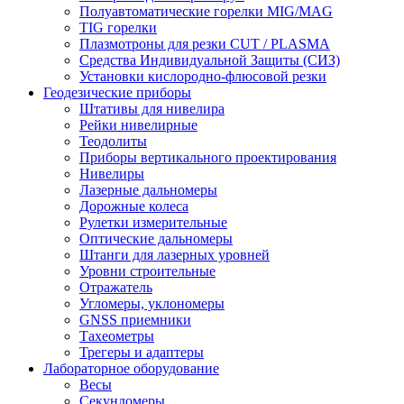
Полуавтоматические горелки MIG/MAG
TIG горелки
Плазмотроны для резки CUT / PLASMA
Средства Индивидуальной Защиты (СИЗ)
Установки кислородно-флюсовой резки
Геодезические приборы
Штативы для нивелира
Рейки нивелирные
Теодолиты
Приборы вертикального проектирования
Нивелиры
Лазерные дальномеры
Дорожные колеса
Рулетки измерительные
Оптические дальномеры
Штанги для лазерных уровней
Уровни строительные
Отражатель
Угломеры, уклономеры
GNSS приемники
Тахеометры
Трегеры и адаптеры
Лабораторное оборудование
Весы
Секундомеры