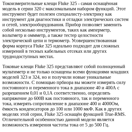
Токоизмерительные клещи Fluke 325 - самая оснащённая
модель в серии 320 с максимальным набором функций. Этот
инструмент будет полезен специалисту-электрику как
инструмент для диагностики и отладки электрических систем
и сетей, электрооборудования. Прибор позволяет заменить
собой несколько инструментов, таких как амперметр,
вольтметр и оммметр, а также тестер целостности
электрической цепи и термометр. Усовершенствованная
форма корпуса Fluke 325 идеально подходит для сложных
измерений в тесных кабельных отсеках или других
труднодоступных местах.
Токовые клещи Fluke 325 представляют собой полноценный
мультиметр и не только оснащены всеми функциями младших
моделей 323 и 324, но и получили новые уникальные
возможности. С помощью прбиора вы можете измерять силу
постоянного и переменного тока в диапазоне 40 и 400А с
разрешением 0,01 и 0,1А соответственно, определять
напряжение до 600В как постоянного, так и переменного
тока, измерять сопротивление в диапазоне 400 и 4000Ом,
ёмкость конденсаторов до 100 или 1000 мкФ. Как в других
моделях этой серии, Fluke 325 оснащён функцией True-RMS.
Отличительной особенностью данной модели является
возможность измерения частоты тока от 5 до 500 Гц.