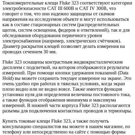
Токоизмерительные клещи Fluke 323 соответствуют категории
электробезопасности CAT III 600В и CAT IV 300В, что
говорит о том, что они надежно защищены от скачков
напряжения на исследуемом объекте и могут использоваться
как в составе стационарных систем (распределительных
щитов, систем освещения, фидеров и ответвлений), так и для
обследования оборудования первичного уровня
электроснабжения (например, электрических счётчиков).
Диаметр раскрытия клещей позволяет делать измерения на
проводах сечением 30 мм.
Fluke 323 оснащены контрастным жидкокристаллическим
дисплеем с подсветкой, на котором отображаются результаты
измерений. При помощи кнопки удержания показаний (Data
Hold) вы можете сохранить текущее измерение на экране. Это
очень удобно при работах в тяжелых условиях, когда экран
плохо видно или не видно вовсе. Также имеется функция
установки нуля для определения величины постоянного тока,
а также функция отображения минимума и максимума
измерений. В нижней части корпуса Fluke 323 располагаются
разъемы для подключения контактных проводов и термопары.
Купить токовые клещи Fluke 323, а также получить
консультацию специалистов вы можете в нашем магазине, по
телефону или непосредственно на сайте с помощью формы