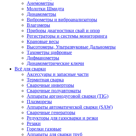
Анемометры
Молотки Шмидта
Динамометры
Виброметры и виброанализаторы
Влагомеры
Приборы диагностики свай и опор
Регистраторы и системы мониторинга
Крановые весы
Высотомеры, Ультразвуковые Дальномеры
Тахометры цифровые
Дифманометры
Динамометрические ключи
Всё для сварки
Аксессуары и запасные части
Термитная сварка
Сварочные инверторы
Сварочные полуавтоматы
Аппараты аргонодуговой сварки (TIG)
Плазморезы
Аппараты автоматической сварки (SAW)
Сварочные генераторы
Редукторы для газосварки и резки
Резаки
Горелки газовые
Аппараты для сварки труб