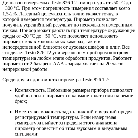
Диапазон измеряемых Testo 826 T2 температур - от -50 °C до
+300 °C. При этом погрешность измерения составляет всего
1,5-2%. Лазерный целеуказатель точно укажет точку, в
которой измеряется температура. Пирометр позволяет
получить усреднённый результат по нескольким измеренным
точкам. Прибор может работать при температуре окружающей
среды от -20 °C до +50 °C, что позволяет использовать
пирометр как в холодильных камерах, так и в
непосредственной близости от духовых шкафов и плит. Все
это делает Testo 826 T2 универсальным прибором контроля
температуры на любом этапе обработки продуктов. Работает
пирометр от 2 батареек ААА - заряда хватает на 20 часов
непрерывной работы.
Среди других достоинств пирометра Testo 826 T2:
Компактность. Небольшие размеры прибора позволяют
удобно носить пирометр в кармане халата или на ремне
брюк;
Имеется возможность задать нижний и верхний предел
регистрируемой температуры. Если измеряемая
температура выйдет за пределы этого диапазона,
пирометр оповестит об этом звуковым и визуальным
сигналами;