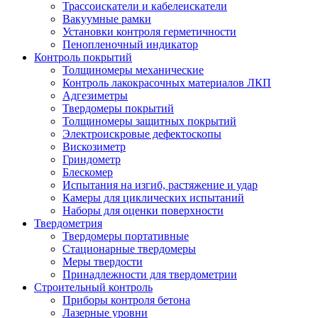
Трассоискатели и кабелеискатели
Вакуумные рамки
Установки контроля герметичности
Пенопленочный индикатор
Контроль покрытий
Толщиномеры механические
Контроль лакокрасочных материалов ЛКП
Адгезиметры
Твердомеры покрытий
Толщиномеры защитных покрытий
Электроискровые дефектоскопы
Вискозиметр
Гриндометр
Блескомер
Испытания на изгиб, растяжение и удар
Камеры для циклических испытаний
Наборы для оценки поверхности
Твердометрия
Твердомеры портативные
Стационарные твердомеры
Меры твердости
Принадлежности для твердометрии
Строительный контроль
Приборы контроля бетона
Лазерные уровни