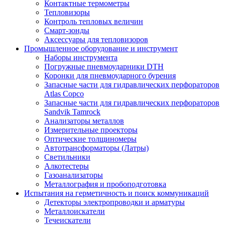
Контактные термометры
Тепловизоры
Контроль тепловых величин
Смарт-зонды
Аксессуары для тепловизоров
Промышленное оборудование и инструмент
Наборы инструмента
Погружные пневмоударники DTH
Коронки для пневмоударного бурения
Запасные части для гидравлических перфораторов
Atlas Copco
Запасные части для гидравлических перфораторов
Sandvik Tamrock
Анализаторы металлов
Измерительные проекторы
Оптические толщиномеры
Автотрансформаторы (Латры)
Светильники
Алкотестеры
Газоанализаторы
Металлография и пробоподготовка
Испытания на герметичность и поиск коммуникаций
Детекторы электропроводки и арматуры
Металлоискатели
Течеискатели