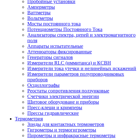
Пробойные установки
Амперметры
Ваттметры
Вольтметры
Мосты постоянного тока
Потенциометры Постоянного Тока
Анализаторы спектра, цепей и электромагнитного
поля
Аппараты испытательные
Аттенюаторы фиксированные
Генераторы сигналов
Измерители RLC (иммитанса) и КСВН
Измерители тока утечки и нелинейных искажений
Измерители параметров полупроводниковых
приборов
Осциллографы
Реостаты сопротивления ползунковые
Счетчики электрической энергии
Щитовое оборудоване и приборы
Пресс-клещи и кримперы
Прессы гидравлические
Термометрия
Зонды для контактных термометров
Гигрометры и термогигрометры
Пирометры и инфракрасные термометры