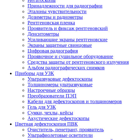
Негатоскопы
Принадлежности для радиографии
Эталоны чувствительности
Дозиметры и радиометры
Рентгеновская пленка
Проявитель и фиксаж рентгеновский
Денситометры
Усиливающие экраны рентгеновские
Экраны защитные свинцовые
Цифровая радиография
Проявочное и сушильное оборудование
Средства защиты от рентгеновского излучения
Альбом радиографических снимков
Приборы для УЗК
Ультразвуковые дефектоскопы
Толщиномеры ультразвуковые
Настроечные образцы
Преобразователи ПЭП
Кабели для дефектоскопов и толщиномеров
Гель для УЗК
Сумки, чехлы, кейсы
Акустические дефектоскопы
Цветная дефектоскопия ПВК
Очиститель, пенетрант, проявитель
Ультрафиолетовые осветители