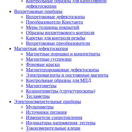
Контрольные образцы для капиллярной
дефектоскопии
Вихретоковые приборы
Вихретоковые дефектоскопы
Преобразователи Константа
Меры толщины покрытий
Образцы вихретокового контроля
Каретки для контроля резьбы
Вихретоковые преобразователи
Магнитная дефектоскопия
Магнитные порошки и концентраты
Магнитные суспензии
Фоновые краски
Магнитопорошковые дефектоскопы
Электромагниты и постоянные магниты
Контрольные образцы для МПД
Магнитометры
Коэрцитиметры (структуроскопы)
Тесламетры
Электроизмерительные приборы
Мультиметры
Источники питания
Измерители сопротивления
Индикаторы напряжения, тестеры
Токоизмерительные клещи