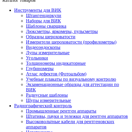
Каталог товаров
Инструменты для ВИК
Штангенциркули
Наборы для ВИК
Шаблоны сварщика
Люксметры, яркомеры, пульсметры
Образцы шероховатости
Измерители шероховатости (профилометры)
Видеоэндоскопы
Лупы измерительные
Угольники
Толщиномеры индикаторные
Глубиномеры
Атлас дефектов (Фотоальбом)
Учебные плакаты по визуальному контролю
Экзаменационные образцы для аттестации по
ВИК
Радиусные шаблоны
Щупы измерительные
Радиографический контроль
Промышленные рентген аппараты
Штативы, пауки и тележки для рентген аппаратов
Высоковольтные кабели для рентгеновских
аппаратов