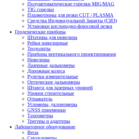
Полуавтоматические горелки MIG/MAG
TIG горелки
Плазмотроны для резки CUT / PLASMA
Средства Индивидуальной Защиты (СИЗ)
Установки кислородно-флюсовой резки
Геодезические приборы
Штативы для нивелира
Рейки нивелирные
Теодолиты
Приборы вертикального проектирования
Нивелиры
Лазерные дальномеры
Дорожные колеса
Рулетки измерительные
Оптические дальномеры
Штанги для лазерных уровней
Уровни строительные
Отражатель
Угломеры, уклономеры
GNSS приемники
Тахеометры
Трегеры и адаптеры
Лабораторное оборудование
Весы
Секундомеры