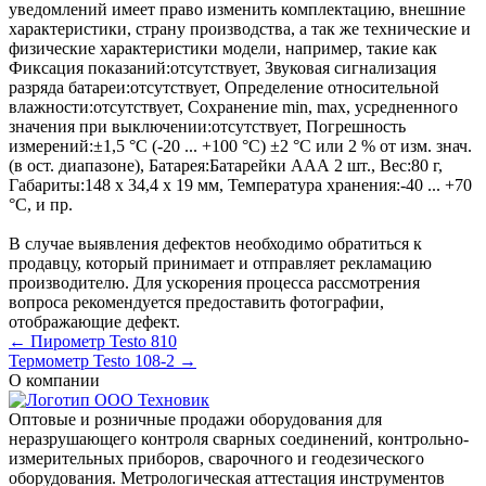
уведомлений имеет право изменить комплектацию, внешние
характеристики, страну производства, а так же технические и
физические характеристики модели, например, такие как
Фиксация показаний:
отсутствует
,
Звуковая сигнализация
разряда батареи:
отсутствует
,
Определение относительной
влажности:
отсутствует
,
Сохранение min, max, усредненного
значения при выключении:
отсутствует
,
Погрешность
измерений:
±1,5 °C (-20 ... +100 °C) ±2 °C или 2 % от изм. знач.
(в ост. диапазоне)
,
Батарея:
Батарейки ААА 2 шт.
,
Вес:
80 г
,
Габариты:
148 x 34,4 x 19 мм
,
Температура хранения:
-40 ... +70
°C
, и пр.
В случае выявления дефектов необходимо обратиться к
продавцу, который принимает и отправляет рекламацию
производителю. Для ускорения процесса рассмотрения
вопроса рекомендуется предоставить фотографии,
отображающие дефект.
← Пирометр Testo 810
Термометр Testo 108-2 →
О компании
Оптовые и розничные продажи оборудования для
неразрушающего контроля сварных соединений, контрольно-
измерительных приборов, сварочного и геодезического
оборудования. Метрологическая аттестация инструментов