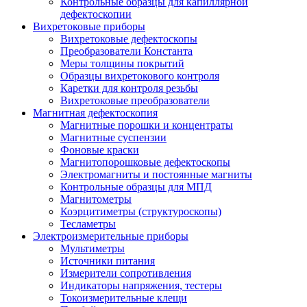
Контрольные образцы для капиллярной
дефектоскопии
Вихретоковые приборы
Вихретоковые дефектоскопы
Преобразователи Константа
Меры толщины покрытий
Образцы вихретокового контроля
Каретки для контроля резьбы
Вихретоковые преобразователи
Магнитная дефектоскопия
Магнитные порошки и концентраты
Магнитные суспензии
Фоновые краски
Магнитопорошковые дефектоскопы
Электромагниты и постоянные магниты
Контрольные образцы для МПД
Магнитометры
Коэрцитиметры (структуроскопы)
Тесламетры
Электроизмерительные приборы
Мультиметры
Источники питания
Измерители сопротивления
Индикаторы напряжения, тестеры
Токоизмерительные клещи