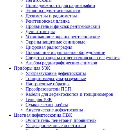
Негатоскопы
Принадлежности для радиографии
Эталоны чувствительности
Дозиметры и радиометры
Рентгеновская пленка
Проявитель и фиксаж рентгеновский
Денситометры
Усиливающие экраны рентгеновские
Экраны защитные свинцовые
Цифровая радиография
Проявочное и сушильное оборудование
Средства защиты от рентгеновского излучения
Альбом радиографических снимков
Приборы для УЗК
Ультразвуковые дефектоскопы
Толщиномеры ультразвуковые
Настроечные образцы
Преобразователи ПЭП
Кабели для дефектоскопов и толщиномеров
Гель для УЗК
Сумки, чехлы, кейсы
Акустические дефектоскопы
Цветная дефектоскопия ПВК
Очиститель, пенетрант, проявитель
Ультрафиолетовые осветители