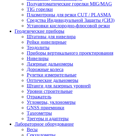
Полуавтоматические горелки MIG/MAG
TIG горелки
Плазмотроны для резки CUT / PLASMA
Средства Индивидуальной Защиты (СИЗ)
Установки кислородно-флюсовой резки
Геодезические приборы
Штативы для нивелира
Рейки нивелирные
Теодолиты
Приборы вертикального проектирования
Нивелиры
Лазерные дальномеры
Дорожные колеса
Рулетки измерительные
Оптические дальномеры
Штанги для лазерных уровней
Уровни строительные
Отражатель
Угломеры, уклономеры
GNSS приемники
Тахеометры
Трегеры и адаптеры
Лабораторное оборудование
Весы
Секундомеры