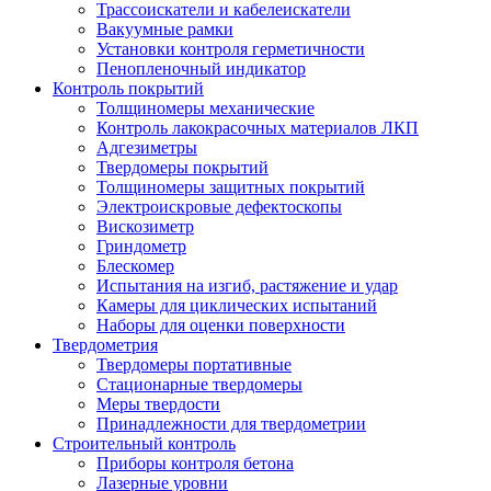
Трассоискатели и кабелеискатели
Вакуумные рамки
Установки контроля герметичности
Пенопленочный индикатор
Контроль покрытий
Толщиномеры механические
Контроль лакокрасочных материалов ЛКП
Адгезиметры
Твердомеры покрытий
Толщиномеры защитных покрытий
Электроискровые дефектоскопы
Вискозиметр
Гриндометр
Блескомер
Испытания на изгиб, растяжение и удар
Камеры для циклических испытаний
Наборы для оценки поверхности
Твердометрия
Твердомеры портативные
Стационарные твердомеры
Меры твердости
Принадлежности для твердометрии
Строительный контроль
Приборы контроля бетона
Лазерные уровни