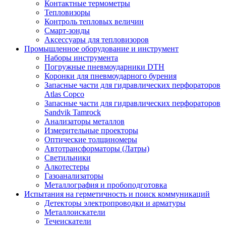
Контактные термометры
Тепловизоры
Контроль тепловых величин
Смарт-зонды
Аксессуары для тепловизоров
Промышленное оборудование и инструмент
Наборы инструмента
Погружные пневмоударники DTH
Коронки для пневмоударного бурения
Запасные части для гидравлических перфораторов
Atlas Copco
Запасные части для гидравлических перфораторов
Sandvik Tamrock
Анализаторы металлов
Измерительные проекторы
Оптические толщиномеры
Автотрансформаторы (Латры)
Светильники
Алкотестеры
Газоанализаторы
Металлография и пробоподготовка
Испытания на герметичность и поиск коммуникаций
Детекторы электропроводки и арматуры
Металлоискатели
Течеискатели