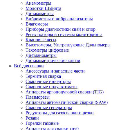
Анемометры
Молотки Шмидта
Динамометры
Виброметры и виброанализаторы
Влагомеры
Приборы диагностики свай и опор
Регистраторы и системы мониторинга
Крановые весы
Высотомеры, Ультразвуковые Дальномеры
Тахометры цифровые
Дифманометры
Динамометрические ключи
Всё для сварки
Аксессуары и запасные части
Термитная сварка
Сварочные инверторы
Сварочные полуавтоматы
Аппараты аргонодуговой сварки (TIG)
Плазморезы
Аппараты автоматической сварки (SAW)
Сварочные генераторы
Редукторы для газосварки и резки
Резаки
Горелки газовые
Аппараты для сварки труб