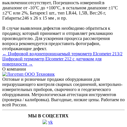
выключении:
отсутствует
,
Погрешность измерений:
в
диапазоне от -10°С до +100°С, в остальном диапазоне ±1°С
±2°С или 2%
,
Батарея:
1 шт., тип LR44, 1,5В
,
Вес:
26 г
,
Габариты:
246 x 26 х 15 мм
, и пр.
В случае выявления дефектов необходимо обратиться к
продавцу, который принимает и отправляет рекламацию
производителю. Для ускорения процесса рассмотрения
вопроса рекомендуется предоставить фотографии,
отображающие дефект.
← Цифровой водонепроницаемый термометр Elcometer 213/2
Цифровой термометр Elcometer 212 с датчиком для
поверхности →
О компании
Оптовые и розничные продажи оборудования для
неразрушающего контроля сварных соединений, контрольно-
измерительных приборов, сварочного и геодезического
оборудования. Метрологическая аттестация инструментов
(проверка / калибровка). Выгодные, низкие цены. Работаем по
всей России.
МЫ В СОЦСЕТЯХ