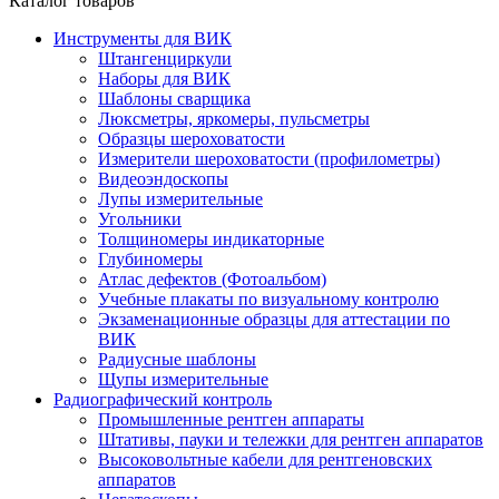
Каталог товаров
Инструменты для ВИК
Штангенциркули
Наборы для ВИК
Шаблоны сварщика
Люксметры, яркомеры, пульсметры
Образцы шероховатости
Измерители шероховатости (профилометры)
Видеоэндоскопы
Лупы измерительные
Угольники
Толщиномеры индикаторные
Глубиномеры
Атлас дефектов (Фотоальбом)
Учебные плакаты по визуальному контролю
Экзаменационные образцы для аттестации по
ВИК
Радиусные шаблоны
Щупы измерительные
Радиографический контроль
Промышленные рентген аппараты
Штативы, пауки и тележки для рентген аппаратов
Высоковольтные кабели для рентгеновских
аппаратов