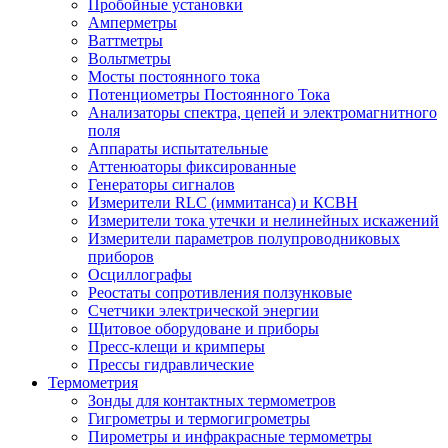
Пробойные установки
Амперметры
Ваттметры
Вольтметры
Мосты постоянного тока
Потенциометры Постоянного Тока
Анализаторы спектра, цепей и электромагнитного
поля
Аппараты испытательные
Аттенюаторы фиксированные
Генераторы сигналов
Измерители RLC (иммитанса) и КСВН
Измерители тока утечки и нелинейных искажений
Измерители параметров полупроводниковых
приборов
Осциллографы
Реостаты сопротивления ползунковые
Счетчики электрической энергии
Щитовое оборудоване и приборы
Пресс-клещи и кримперы
Прессы гидравлические
Термометрия
Зонды для контактных термометров
Гигрометры и термогигрометры
Пирометры и инфракрасные термометры