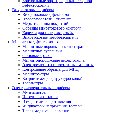
Контрольные образцы для капиллярной
дефектоскопии
Вихретоковые приборы
Вихретоковые дефектоскопы
Преобразователи Константа
Меры толщины покрытий
Образцы вихретокового контроля
Каретки для контроля резьбы
Вихретоковые преобразователи
Магнитная дефектоскопия
Магнитные порошки и концентраты
Магнитные суспензии
Фоновые краски
Магнитопорошковые дефектоскопы
Электромагниты и постоянные магниты
Контрольные образцы для МПД
Магнитометры
Коэрцитиметры (структуроскопы)
Тесламетры
Электроизмерительные приборы
Мультиметры
Источники питания
Измерители сопротивления
Индикаторы напряжения, тестеры
Токоизмерительные клещи