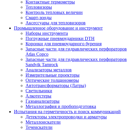
Контактные термометры
Тепловизоры
Контроль тепловых величин
Смарт-зонды
Аксессуары для тепловизоров
Промышленное оборудование и инструмент
Наборы инструмента
Погружные пневмоударники DTH
Коронки для пневмоударного бурения
Запасные части для гидравлических перфораторов
Atlas Copco
Запасные части для гидравлических перфораторов
Sandvik Tamrock
Анализаторы металлов
Измерительные проекторы
Оптические толщиномеры
Автотрансформаторы (Латры)
Светильники
Алкотестеры
Газоанализаторы
Металлография и пробоподготовка
Испытания на герметичность и поиск коммуникаций
Детекторы электропроводки и арматуры
Металлоискатели
Течеискатели