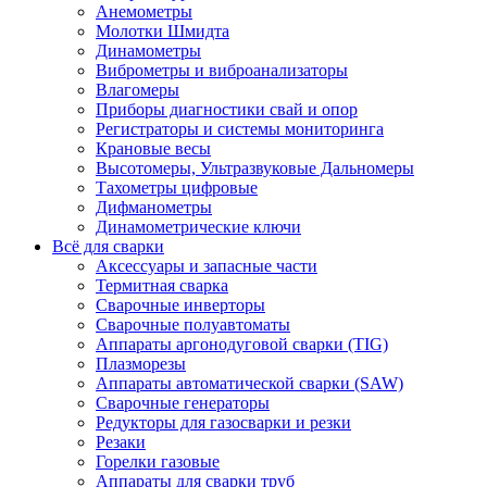
Анемометры
Молотки Шмидта
Динамометры
Виброметры и виброанализаторы
Влагомеры
Приборы диагностики свай и опор
Регистраторы и системы мониторинга
Крановые весы
Высотомеры, Ультразвуковые Дальномеры
Тахометры цифровые
Дифманометры
Динамометрические ключи
Всё для сварки
Аксессуары и запасные части
Термитная сварка
Сварочные инверторы
Сварочные полуавтоматы
Аппараты аргонодуговой сварки (TIG)
Плазморезы
Аппараты автоматической сварки (SAW)
Сварочные генераторы
Редукторы для газосварки и резки
Резаки
Горелки газовые
Аппараты для сварки труб