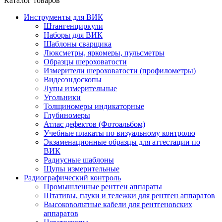
Каталог товаров
Инструменты для ВИК
Штангенциркули
Наборы для ВИК
Шаблоны сварщика
Люксметры, яркомеры, пульсметры
Образцы шероховатости
Измерители шероховатости (профилометры)
Видеоэндоскопы
Лупы измерительные
Угольники
Толщиномеры индикаторные
Глубиномеры
Атлас дефектов (Фотоальбом)
Учебные плакаты по визуальному контролю
Экзаменационные образцы для аттестации по
ВИК
Радиусные шаблоны
Щупы измерительные
Радиографический контроль
Промышленные рентген аппараты
Штативы, пауки и тележки для рентген аппаратов
Высоковольтные кабели для рентгеновских
аппаратов