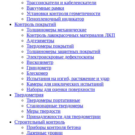
Трассоискатели и кабелеискатели
Вакуумные рамки
Установки контроля герметичности
Пенопленочный индикатор
Контроль покрытий
Толщиномеры механические
Контроль лакокрасочных материалов ЛКП
Адгезиметры
Твердомеры покрытий
Толщиномеры защитных покрытий
Электроискровые дефектоскопы
Вискозиметр
Гриндометр
Блескомер
Испытания на изгиб, растяжение и удар
Камеры для циклических испытаний
Наборы для оценки поверхности
Твердометрия
Твердомеры портативные
Стационарные твердомеры
Меры твердости
Принадлежности для твердометрии
Строительный контроль
Приборы контроля бетона
Лазерные уровни