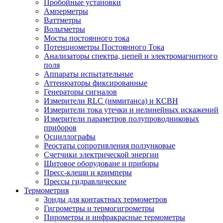
Пробойные установки
Амперметры
Ваттметры
Вольтметры
Мосты постоянного тока
Потенциометры Постоянного Тока
Анализаторы спектра, цепей и электромагнитного
поля
Аппараты испытательные
Аттенюаторы фиксированные
Генераторы сигналов
Измерители RLC (иммитанса) и КСВН
Измерители тока утечки и нелинейных искажений
Измерители параметров полупроводниковых
приборов
Осциллографы
Реостаты сопротивления ползунковые
Счетчики электрической энергии
Щитовое оборудоване и приборы
Пресс-клещи и кримперы
Прессы гидравлические
Термометрия
Зонды для контактных термометров
Гигрометры и термогигрометры
Пирометры и инфракрасные термометры