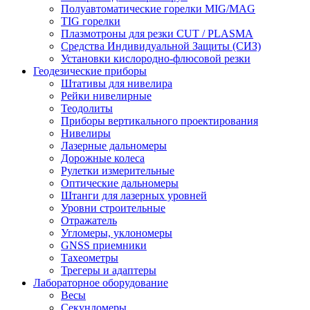
Полуавтоматические горелки MIG/MAG
TIG горелки
Плазмотроны для резки CUT / PLASMA
Средства Индивидуальной Защиты (СИЗ)
Установки кислородно-флюсовой резки
Геодезические приборы
Штативы для нивелира
Рейки нивелирные
Теодолиты
Приборы вертикального проектирования
Нивелиры
Лазерные дальномеры
Дорожные колеса
Рулетки измерительные
Оптические дальномеры
Штанги для лазерных уровней
Уровни строительные
Отражатель
Угломеры, уклономеры
GNSS приемники
Тахеометры
Трегеры и адаптеры
Лабораторное оборудование
Весы
Секундомеры