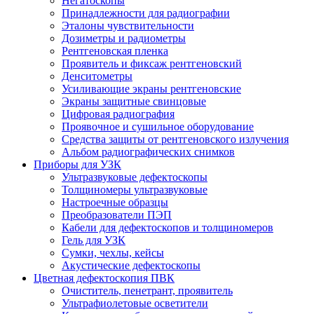
Негатоскопы
Принадлежности для радиографии
Эталоны чувствительности
Дозиметры и радиометры
Рентгеновская пленка
Проявитель и фиксаж рентгеновский
Денситометры
Усиливающие экраны рентгеновские
Экраны защитные свинцовые
Цифровая радиография
Проявочное и сушильное оборудование
Средства защиты от рентгеновского излучения
Альбом радиографических снимков
Приборы для УЗК
Ультразвуковые дефектоскопы
Толщиномеры ультразвуковые
Настроечные образцы
Преобразователи ПЭП
Кабели для дефектоскопов и толщиномеров
Гель для УЗК
Сумки, чехлы, кейсы
Акустические дефектоскопы
Цветная дефектоскопия ПВК
Очиститель, пенетрант, проявитель
Ультрафиолетовые осветители