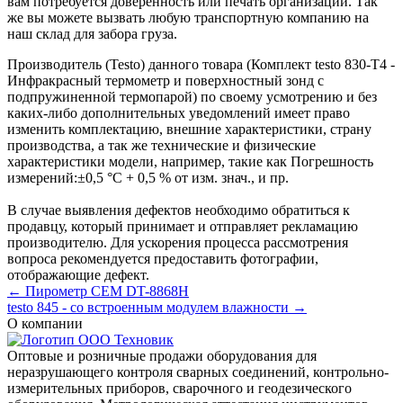
вам потребуется доверенность или печать организации. Так
же вы можете вызвать любую транспортную компанию на
наш склад для забора груза.
Производитель (Testo) данного товара (Комплект testo 830-T4 -
Инфракрасный термометр и поверхностный зонд с
подпружиненной термопарой) по своему усмотрению и без
каких-либо дополнительных уведомлений имеет право
изменить комплектацию, внешние характеристики, страну
производства, а так же технические и физические
характеристики модели, например, такие как
Погрешность
измерений:
±0,5 °C + 0,5 % от изм. знач.
, и пр.
В случае выявления дефектов необходимо обратиться к
продавцу, который принимает и отправляет рекламацию
производителю. Для ускорения процесса рассмотрения
вопроса рекомендуется предоставить фотографии,
отображающие дефект.
← Пирометр CEM DT-8868H
testo 845 - сo встроенным модулем влажности →
О компании
Оптовые и розничные продажи оборудования для
неразрушающего контроля сварных соединений, контрольно-
измерительных приборов, сварочного и геодезического