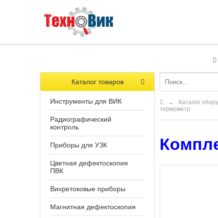
Каталог товаров
Инструменты для ВИК
→
Каталог обор
термометр
Радиографический
контроль
Компле
Приборы для УЗК
Цветная дефектоскопия
ПВК
Вихретоковые приборы
Магнитная дефектоскопия