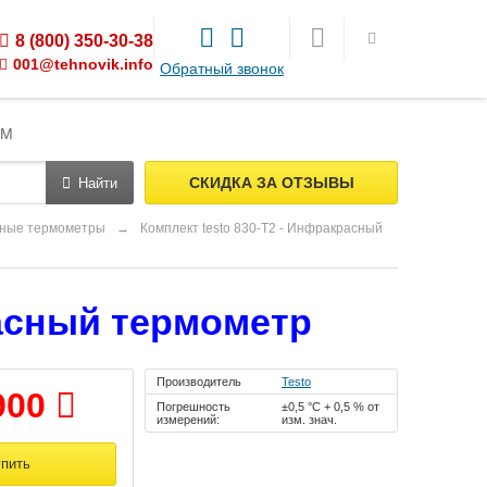
8 (800) 350-30-38
001@tehnovik.info
Обратный звонок
ЯМ
СКИДКА ЗА ОТЗЫВЫ
Найти
сные термометры
→
Комплект testo 830-T2 - Инфракрасный
расный термометр
Производитель
Testo
900
Погрешность
±0,5 °C + 0,5 % от
измерений:
изм. знач.