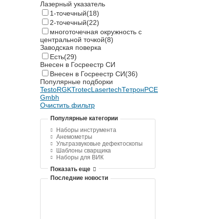
Лазерный указатель
1-точечный
(18)
2-точечный
(22)
многоточечная окружность с
центральной точкой
(8)
Заводская поверка
Есть
(29)
Внесен в Госреестр СИ
Внесен в Госреестр СИ
(36)
Популярные подборки
Testo
RGK
Trotec
Lasertech
Тетрон
PCE
Gmbh
Очистить фильтр
Популярные категории
Наборы инструмента
Анемометры
Ультразвуковые дефектоскопы
Шаблоны сварщика
Наборы для ВИК
Показать еще
Последние новости