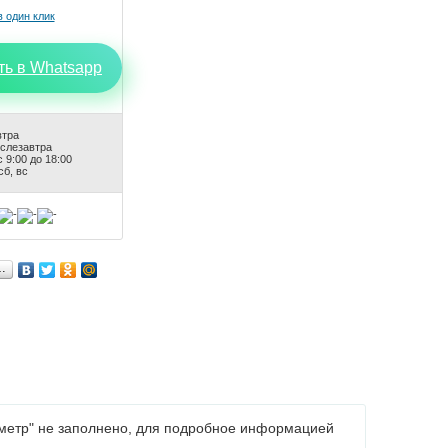
ть в Whatsapp
втра
ослезавтра
 9:00 до 18:00
сб, вс
…
ометр" не заполнено, для подробное информацией