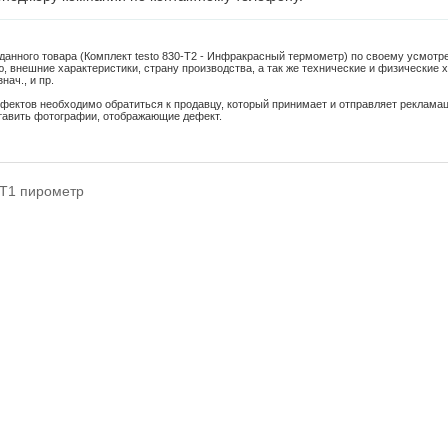
 данного товара (Комплект testo 830-T2 - Инфракрасный термометр) по своему усмот
, внешние характеристики, страну производства, а так же технические и физические 
знач.
, и пр.
фектов необходимо обратиться к продавцу, который принимает и отправляет реклама
тавить фотографии, отображающие дефект.
T1 пирометр