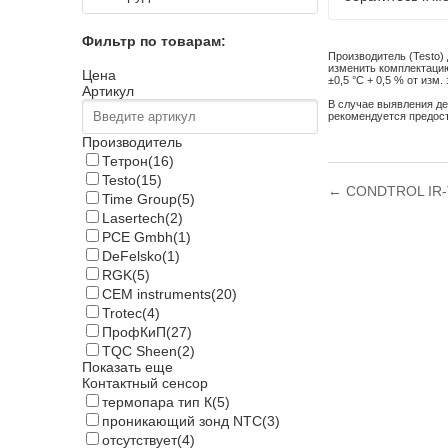
Фильтр по товарам:
Производитель (Testo)
изменить комплектацию
Цена
±0,5 °C + 0,5 % от изм. 
Артикул
В случае выявления де
рекомендуется предос
Производитель
Тетрон
(16)
Testo
(15)
← CONDTROL IR-
Time Group
(5)
Lasertech
(2)
PCE Gmbh
(1)
DeFelsko
(1)
RGK
(5)
CEM instruments
(20)
Trotec
(4)
ПрофКиП
(27)
TQC Sheen
(2)
Показать еще
Контактный сенсор
термопара тип К
(5)
проникающий зонд NTC
(3)
отсутствует
(4)