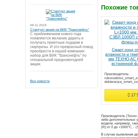
Похожие то
08.11.2019
Стартует акция на ВИК "Транснефть"
С приближением нового года
появляется желание дарить и
получать приятные подарки и
сюрпризы. И это прекрасный повод
Смарт-зонд о
приобрести в нашей компании
влажности и тем
набор для ВИК "Транснефть" по
мм ТЕХНО-АС 
специальной предновогодней
встроенной 
акции.
Производитель:
rukovodstvo_smart_z
Все новости
Документация:
deklaraciya_smart_zo
17 
Производитель (Техно-
либо дополнительных у
модели, например, так
(R):
от 0 до +1600°С
,
- (
В случае выявления де
рекомендуется предос