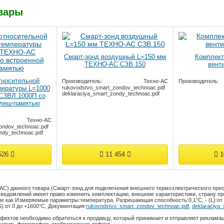
вары
Смарт-зонд воздушный L=150 мм
Комплект
ТЕХНО-АС СЗВ.150
вент
тносительной
Производитель:
Техно-АС
Производитель:
пературы L=1000
rukovodstvo_smart_zondov_technoac.pdf
Документация:
deklaraciya_smart_zondy_technoac.pdf
СЗВЛ.1000П со
флеш-памятью
Техно-АС
ondov_technoac.pdf
ndy_technoac.pdf
526
11 454
1
АС) данного товара (Смарт-зонд для подключения внешнего термоэлектрического пре
ведомлений имеет право изменить комплектацию, внешние характеристики, страну про
ие как
Измеряемые параметры:
температура
,
Разрешающая способность:
0,1°С
,
- (L):
от
S):
от 0 до +1600°С
,
Документация:
rukovodstvo_smart_zondov_technoac.pdf
,
deklaraciya
фектов необходимо обратиться к продавцу, который принимает и отправляет реклама
тавить фотографии, отображающие дефект.