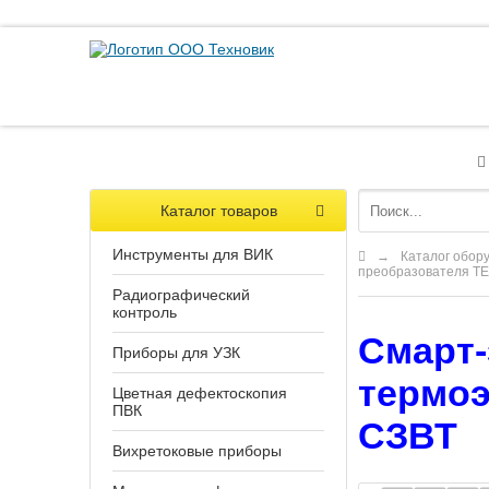
Каталог товаров
Инструменты для ВИК
→
Каталог обор
преобразователя Т
Радиографический
контроль
Смарт-
Приборы для УЗК
термоэ
Цветная дефектоскопия
ПВК
СЗВТ
Вихретоковые приборы