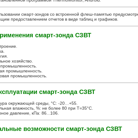
становленной программой ThermoMonitor, Android.
льзовании смарт-зондов со встроенной флеш-памятью предусмотре
щим предоставлением отчетов в виде таблиц и графиков.
рименения смарт-зонда СЗВТ
роение.
ка.
гия.
ьное хозяйство.
промышленность.
ая промышленность.
овая промышленность.
ксплуатации cмарт-зонда СЗВТ
ура окружающей среды, °С: -20…+55.
льная влажность, %: не более 80 при T=35°С.
ое давление, кПа: 86...106.
альные возможности cмарт-зонда СЗВТ