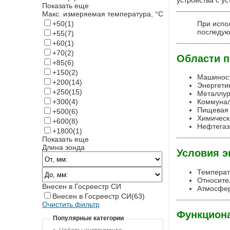
устройства с у
Показать еще
Макс. измеряемая температура, °С
При испо
+50
(1)
последую
+55
(7)
+60
(1)
+70
(2)
Области п
+85
(6)
+150
(2)
Машиност
+200
(14)
Энергети
+250
(15)
Металлур
+300
(4)
Коммунал
Пищевая 
+500
(6)
Химическ
+600
(8)
Нефтегаз
+1800
(1)
Показать еще
Длина зонда
Условия э
Температ
Относите
Внесен в Госреестр СИ
Атмосферн
Внесен в Госреестр СИ
(63)
Очистить фильтр
Функцион
Популярные категории