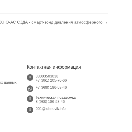
ХНО-АС СЗДА - смарт-зонд давления атмосферного →
Контактная информация
88003503038
+7 (861) 205-70-66
ых данных
+7 (988) 186-58-46
Техническая поддержка
8 (988) 186-58-46
001@tehnovik.info