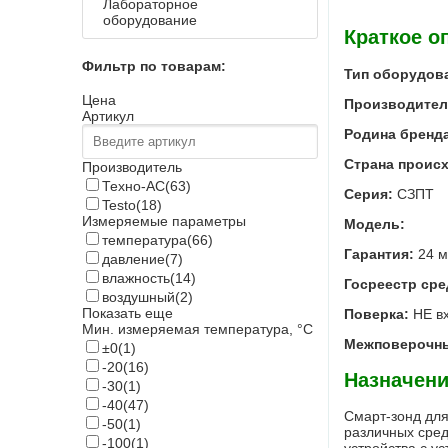
Лабораторное
оборудование
Краткое о
Фильтр по товарам:
Тип оборудов
Цена
Производител
Артикул
Родина бренда
Страна проис
Производитель
Техно-АС
(63)
Серия:
СЗПТ
Testo
(18)
Измеряемые параметры
Модель:
температура
(66)
Гарантия:
24 м
давление
(7)
влажность
(14)
Госреестр сре
воздушный
(2)
Показать еще
Поверка:
НЕ вх
Мин. измеряемая температура, °С
Межповерочны
±0
(1)
-20
(16)
Назначени
-30
(1)
-40
(47)
Смарт-зонд дл
-50
(1)
различных сред
-100
(1)