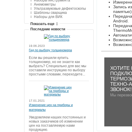
Наборы инструмента
Измерени
Анемометры
Запись из
Ультразвуковые дефектоскопы
памятью)
Шаблоны сварщика
Передача
Наборы для ВИК
Android.
Показать еще
Передача
Последние новости
ThermoMon
Автомати
Возможно
Возможно
19.06.2023
Гид по выбору толщиномера
Если вы решили купить
толщиномер, но не знаете как
выбрать? Специально для вас мы
ХОТИТЕ 
составили инструкцию по выбору
ПОДКЛЮ
простыми словами, переходите...
ТЕРМОЭ
ТЕХНО-А
ЗВОНОК!
Мы перезво
17.01.2021
Изменение цен на приборы и
материалы
Уведомляем наших постоянных и
новых заказчиков об изменении
цен на поставляемую нами
продукцию.