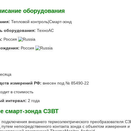
писание оборудования
ания:
Тепловой контроль|
Смарт-зонд
ь оборудования:
ТехноАС
:
Россия
хождения:
Россия
есяца
дств измерений РФ:
внесен под №
85490-22
одит в стоимость
й интервал:
2 года
е смарт-зонда СЗВТ
я подключения внешнего термоэлектрического преобразователя С
 путем непосредственного контакта зонда с объектом измерения и