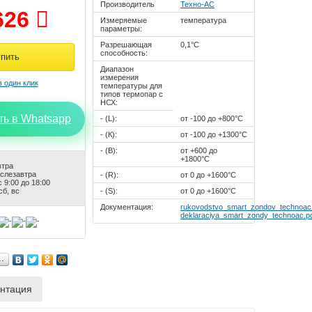
Производитель
Техно-АС
626
Измеряемые
температура
параметры:
Разрешающая
0,1°С
способность:
Диапазон
измерения
температуры для
типов термопар с
НСХ:
ть в Whatsapp
- (L):
от -100 до +800°С
- (К):
от -100 до +1300°С
- (В):
от +600 до
+1800°С
втра
ослезавтра
- (R):
от 0 до +1600°С
 9:00 до 18:00
сб, вс
- (S):
от 0 до +1600°С
Документация:
rukovodstvo_smart_zondov_technoac
deklaraciya_smart_zondy_technoac.p
…
нтация