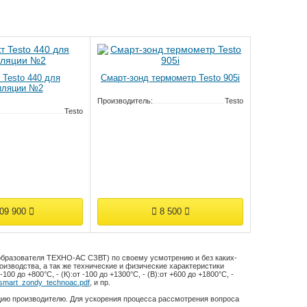
 Testo 440 для
Смарт-зонд термометр Testo 905i
иляции №2
Производитель:
Testo
Testo
09 900
8 500
образователя ТЕХНО-АС СЗВТ) по своему усмотрению и без каких-
изводства, а так же технические и физические характеристики
 -100 до +800°С
,
- (К):
от -100 до +1300°С
,
- (В):
от +600 до +1800°С
,
-
_smart_zondy_technoac.pdf
, и пр.
цию производителю. Для ускорения процесса рассмотрения вопроса