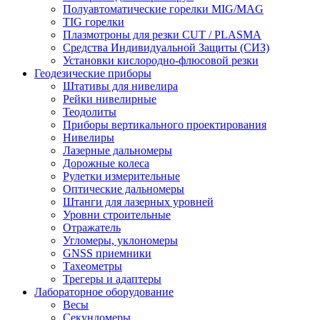
Полуавтоматические горелки MIG/MAG
TIG горелки
Плазмотроны для резки CUT / PLASMA
Средства Индивидуальной Защиты (СИЗ)
Установки кислородно-флюсовой резки
Геодезические приборы
Штативы для нивелира
Рейки нивелирные
Теодолиты
Приборы вертикального проектирования
Нивелиры
Лазерные дальномеры
Дорожные колеса
Рулетки измерительные
Оптические дальномеры
Штанги для лазерных уровней
Уровни строительные
Отражатель
Угломеры, уклономеры
GNSS приемники
Тахеометры
Трегеры и адаптеры
Лабораторное оборудование
Весы
Секундомеры