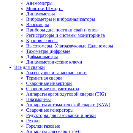
Анемометры
Молотки Шмидта
Динамометры
Виброметры и виброанализаторы
Влагомеры
Приборы диагностики свай и опор
Регистраторы и системы мониторинга
Крановые весы
Высотомеры, Ультразвуковые Дальномеры
Тахометры цифровые
Дифманометры
Динамометрические ключи
Всё для сварки
Аксессуары и запасные части
Термитная сварка
Сварочные инверторы
Сварочные полуавтоматы
Аппараты аргонодуговой сварки (TIG)
Плазморезы
Аппараты автоматической сварки (SAW)
Сварочные генераторы
Редукторы для газосварки и резки
Резаки
Горелки газовые
Аппараты для сварки труб