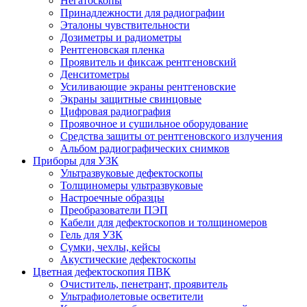
Негатоскопы
Принадлежности для радиографии
Эталоны чувствительности
Дозиметры и радиометры
Рентгеновская пленка
Проявитель и фиксаж рентгеновский
Денситометры
Усиливающие экраны рентгеновские
Экраны защитные свинцовые
Цифровая радиография
Проявочное и сушильное оборудование
Средства защиты от рентгеновского излучения
Альбом радиографических снимков
Приборы для УЗК
Ультразвуковые дефектоскопы
Толщиномеры ультразвуковые
Настроечные образцы
Преобразователи ПЭП
Кабели для дефектоскопов и толщиномеров
Гель для УЗК
Сумки, чехлы, кейсы
Акустические дефектоскопы
Цветная дефектоскопия ПВК
Очиститель, пенетрант, проявитель
Ультрафиолетовые осветители