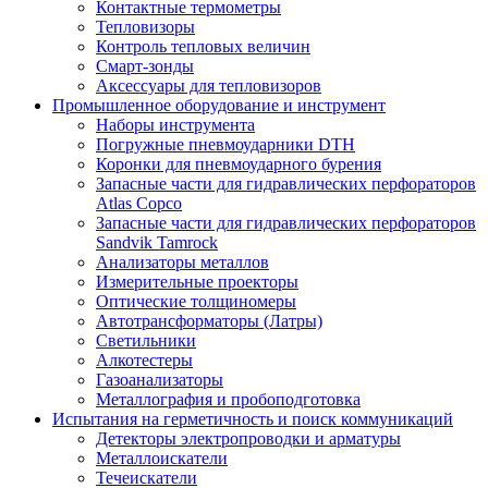
Контактные термометры
Тепловизоры
Контроль тепловых величин
Смарт-зонды
Аксессуары для тепловизоров
Промышленное оборудование и инструмент
Наборы инструмента
Погружные пневмоударники DTH
Коронки для пневмоударного бурения
Запасные части для гидравлических перфораторов
Atlas Copco
Запасные части для гидравлических перфораторов
Sandvik Tamrock
Анализаторы металлов
Измерительные проекторы
Оптические толщиномеры
Автотрансформаторы (Латры)
Светильники
Алкотестеры
Газоанализаторы
Металлография и пробоподготовка
Испытания на герметичность и поиск коммуникаций
Детекторы электропроводки и арматуры
Металлоискатели
Течеискатели