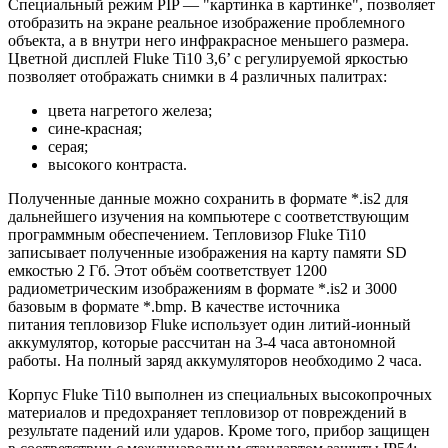
Специальный режим PIP — "картинка в картинке", позволяет
отобразить на экране реальное изображение проблемного
объекта, а в внутри него инфракрасное меньшего размера.
Цветной дисплей Fluke Ti10 3,6’ с регулируемой яркостью
позволяет отображать снимки в 4 различных палитрах:
цвета нагретого железа;
сине-красная;
серая;
высокого контраста.
Полученные данные можно сохранить в формате *.is2 для
дальнейшего изучения на компьютере с соответствующим
программным обеспечением. Тепловизор Fluke Ti10
записывает полученные изображения на карту памяти SD
емкостью 2 Гб. Этот объём соответствует 1200
радиометрическим изображениям в формате *.is2 и 3000
базовым в формате *.bmp. В качестве источника
питания
тепловизор Fluke
использует один литий-ионный
аккумулятор, которые рассчитан на 3-4 часа автономной
работы. На полный заряд аккумуляторов необходимо 2 часа.
Корпус Fluke Ti10 выполнен из специальных высокопрочных
материалов и предохраняет
тепловизор
от повреждений в
результате падений или ударов. Кроме того, прибор защищен