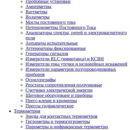
Пробойные установки
Амперметры
Ваттметры
Вольтметры
Мосты постоянного тока
Потенциометры Постоянного Тока
Анализаторы спектра, цепей и электромагнитного
поля
Аппараты испытательные
Аттенюаторы фиксированные
Генераторы сигналов
Измерители RLC (иммитанса) и КСВН
Измерители тока утечки и нелинейных искажений
Измерители параметров полупроводниковых
приборов
Осциллографы
Реостаты сопротивления ползунковые
Счетчики электрической энергии
Щитовое оборудоване и приборы
Пресс-клещи и кримперы
Прессы гидравлические
Термометрия
Зонды для контактных термометров
Гигрометры и термогигрометры
Пирометры и инфракрасные термометры