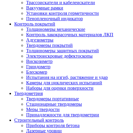
Трассоискатели и кабелеискатели
Вакуумные рамки
Установки контроля герметичности
Пенопленочный индикатор
Контроль покрытий
Толщиномеры механические
Контроль лакокрасочных материалов ЛКП
Адгезиметры
Твердомеры покрытий
Толщиномеры защитных покрытий
Электроискровые дефектоскопы
Вискозиметр
Гриндометр
Блескомер
Испытания на изгиб, растяжение и удар
Камеры для циклических испытаний
Наборы для оценки поверхности
Твердометрия
Твердомеры портативные
Стационарные твердомеры
Меры твердости
Принадлежности для твердометрии
Строительный контроль
Приборы контроля бетона
Лазерные уровни