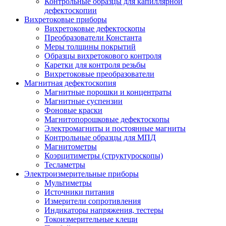
Контрольные образцы для капиллярной
дефектоскопии
Вихретоковые приборы
Вихретоковые дефектоскопы
Преобразователи Константа
Меры толщины покрытий
Образцы вихретокового контроля
Каретки для контроля резьбы
Вихретоковые преобразователи
Магнитная дефектоскопия
Магнитные порошки и концентраты
Магнитные суспензии
Фоновые краски
Магнитопорошковые дефектоскопы
Электромагниты и постоянные магниты
Контрольные образцы для МПД
Магнитометры
Коэрцитиметры (структуроскопы)
Тесламетры
Электроизмерительные приборы
Мультиметры
Источники питания
Измерители сопротивления
Индикаторы напряжения, тестеры
Токоизмерительные клещи