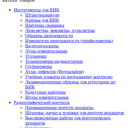
Каталог товаров
Инструменты для ВИК
Штангенциркули
Наборы для ВИК
Шаблоны сварщика
Люксметры, яркомеры, пульсметры
Образцы шероховатости
Измерители шероховатости (профилометры)
Видеоэндоскопы
Лупы измерительные
Угольники
Толщиномеры индикаторные
Глубиномеры
Атлас дефектов (Фотоальбом)
Учебные плакаты по визуальному контролю
Экзаменационные образцы для аттестации по
ВИК
Радиусные шаблоны
Щупы измерительные
Радиографический контроль
Промышленные рентген аппараты
Штативы, пауки и тележки для рентген аппаратов
Высоковольтные кабели для рентгеновских
аппаратов