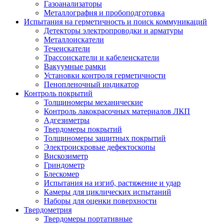
Газоанализаторы
Металлография и пробоподготовка
Испытания на герметичность и поиск коммуникаций
Детекторы электропроводки и арматуры
Металлоискатели
Течеискатели
Трассоискатели и кабелеискатели
Вакуумные рамки
Установки контроля герметичности
Пенопленочный индикатор
Контроль покрытий
Толщиномеры механические
Контроль лакокрасочных материалов ЛКП
Адгезиметры
Твердомеры покрытий
Толщиномеры защитных покрытий
Электроискровые дефектоскопы
Вискозиметр
Гриндометр
Блескомер
Испытания на изгиб, растяжение и удар
Камеры для циклических испытаний
Наборы для оценки поверхности
Твердометрия
Твердомеры портативные