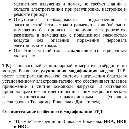
магнитного излучения и помех, не требует знаний в
области электротехники при регулировке, настройке и
ремонте прибора.
Отсутствие необходимости подключения к
электрической сети - можно размещать в любой части
помещения без привязки к наличию электророзеток,
размещать в помещениях с повышенной влажностью
воздуха без опасений поражения персонала
электрическим током.
Отсчётное устройство -
аналоговое
со стрелочным
указателем.
ТРД
– аналоговый стационарный измеритель твёрдости по
методу Роквелла:
улучшенная модификация
модели ТРР:
имеет электромеханическую систему нагружения благодаря
установленному электродвигателю, что обеспечивает плавное
приложение и снятие основной нагрузки. В остальном
приборы практически идентичны по своим метрологическим
и техническим характеристикам (условная
расшифровка
Т
вердомер
Р
оквелла с
Д
вигателем).
Отличительные особенности модификации ТРД:
"Прямое" измерение по 3 шкалам Роквелла:
HRA, HRB
и HRC
.