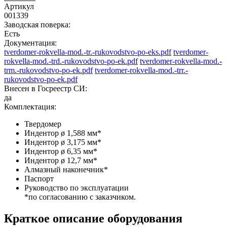
Артикул
001339
Заводская поверка:
Есть
Документация:
tverdomer-rokvella-mod.-tr.-rukovodstvo-po-eks.pdf
tverdomer-
rokvella-mod.-trd.-rukovodstvo-po-ek.pdf
tverdomer-rokvella-mod.-
trm.-rukovodstvo-po-ek.pdf
tverdomer-rokvella-mod.-trr.-
rukovodstvo-po-ek.pdf
Внесен в Госреестр СИ:
да
Комплектация:
Твердомер
Индентор ø 1,588 мм*
Индентор ø 3,175 мм*
Индентор ø 6,35 мм*
Индентор ø 12,7 мм*
Алмазный наконечник*
Паспорт
Руководство по эксплуатации
*по согласованию с заказчиком.
Краткое описание оборудования