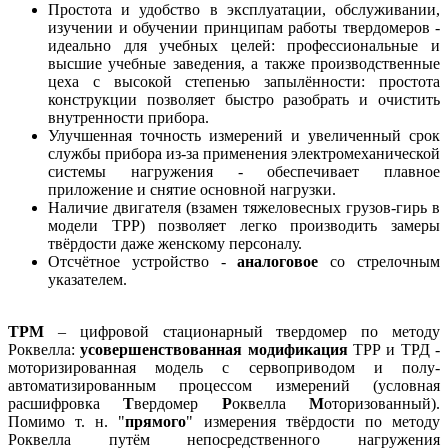
Простота и удобство в эксплуатации, обслуживании,
изучении и обучении принципам работы твердомеров -
идеально для учебных целей: профессиональные и
высшие учебные заведения, а также производственные
цеха с высокой степенью запылённости: простота
конструкции позволяет быстро разобрать и очистить
внутренности прибора.
Улучшенная точность измерений и увеличенный срок
службы прибора из-за применения электромеханической
системы нагружения - обеспечивает плавное
приложение и снятие основной нагрузки.
Наличие двигателя (взамен тяжеловесных грузов-гирь в
модели ТРР) позволяет легко производить замеры
твёрдости даже женскому персоналу.
Отсчётное устройство -
аналоговое
со стрелочным
указателем.
ТРМ
– цифровой стационарный твердомер по методу
Роквелла:
усовершенствованная модификация
ТРР и ТРД -
моторизированная модель с сервоприводом и полу-
автоматизированным процессом измерений (условная
расшифровка
Т
вердомер
Р
оквелла
М
оторизованный).
Помимо т. н. "
прямого
" измерения твёрдости по методу
Роквелла путём непосредственного нагружения