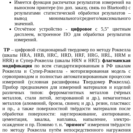
Имеется функция распечатки результатов измерений на
выносном принтере (по доп. заказу, связь по Bluetooth) с
результатами статистической обработки результатов –
вывод минимального/среднего/максимального
значений.
Отсчётное устройство -
цифровое
с 5,5" цветным
дисплеем, встроенное ПО для обработки результатов
измерений.
ТР
– цифровой стационарный твердомер по методу Роквелла
(шкалы HRA, HRB, HRC, HRD, HRF, HRG, HRL, HRM и
HRR) и Супер-Роквелла (шкалы HRN и HRT):
флагманская
модификация
по всем стандартизированным в РФ шкалам
Роквелла и Супер-Роквелла - моторизированная модель с
сервоприводом и полностью автоматизированным процессом
измерений (условная расшифровка
Т
вердомер
Р
оквелла).
Прибор предназначен для измерений материалов и изделий
различных типов: ферромагнитных металлов (чёрных
металлов, стали литой, легированной и др.), немагнитных
металлов (алюминий, бронза, свинец и др.), резин, пластмасс
и пр., а также поверхностной твёрдости материалов после
обработки поверхности: науглероживание, азотирование,
цементация, закалка, наплавка, напыление, электро-
осаждение и пр. Помимо т. н. "
прямого
" измерения твёрдости
по методу Роквелла путём непосредственного нагружения