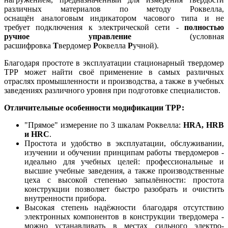
различных материалов по методу Роквелла,
оснащён аналоговым индикатором часового типа и не
требует подключения к электрической сети -
полностью
ручное управление
(условная
расшифровка
Т
вердомер
Р
оквелла
Р
учной).
Благодаря простоте в эксплуатации стационарный твердомер
ТРР может найти своё применение в самых различных
отраслях промышленности и производства, а также в учебных
заведениях различного уровня при подготовке специалистов.
Отличительные особенности модификации ТРР:
"Прямое" измерение по 3 шкалам Роквелла:
HRA, HRB
и HRC
.
Простота и удобство в эксплуатации, обслуживании,
изучении и обучении принципам работы твердомеров -
идеально для учебных целей: профессиональные и
высшие учебные заведения, а также производственные
цеха с высокой степенью запылённости: простота
конструкции позволяет быстро разобрать и очистить
внутренности прибора.
Высокая степень надёжности благодаря отсутствию
электронных компонентов в конструкции твердомера -
можно устанавливать в местах сильного электро-