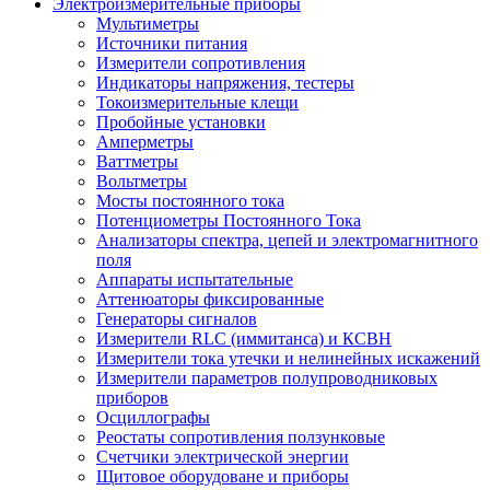
Электроизмерительные приборы
Мультиметры
Источники питания
Измерители сопротивления
Индикаторы напряжения, тестеры
Токоизмерительные клещи
Пробойные установки
Амперметры
Ваттметры
Вольтметры
Мосты постоянного тока
Потенциометры Постоянного Тока
Анализаторы спектра, цепей и электромагнитного
поля
Аппараты испытательные
Аттенюаторы фиксированные
Генераторы сигналов
Измерители RLC (иммитанса) и КСВН
Измерители тока утечки и нелинейных искажений
Измерители параметров полупроводниковых
приборов
Осциллографы
Реостаты сопротивления ползунковые
Счетчики электрической энергии
Щитовое оборудоване и приборы