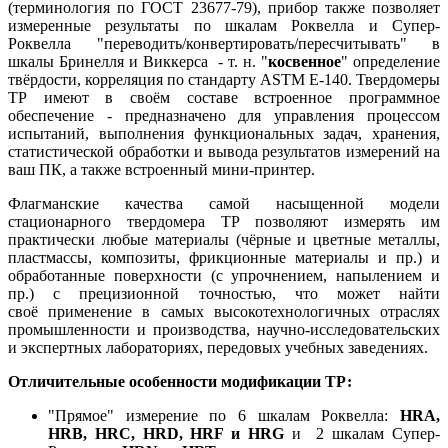
(терминология по ГОСТ 23677-79), прибор также позволяет
измеренные результаты по шкалам Роквелла и Супер-
Роквелла "переводить/конвертировать/пересчитывать" в
шкалы Бринелля и Виккерса - т. н. "
косвенное
" определение
твёрдости, корреляция по стандарту ASTM E-140. Твердомеры
ТР имеют в своём составе встроенное программное
обеспечение - предназначено для управления процессом
испытаний, выполнения функциональных задач, хранения,
статистической обработки и вывода результатов измерений на
ваш ПК, а также встроенный мини-принтер.
Флагманские качества самой насыщенной модели
стационарного твердомера ТР позволяют измерять им
практически любые материалы (чёрные и цветные металлы,
пластмассы, композиты, фрикционные материалы и пр.) и
обработанные поверхности (с упрочнением, напылением и
пр.) с прецизионной точностью, что может найти
своё применение в самых высокотехнологичных отраслях
промышленности и производства, научно-исследовательских
и экспертных лабораториях, передовых учебных заведениях.
Отличительные особенности модификации ТР:
"Прямое" измерение по 6 шкалам Роквелла:
HRA,
HRB, HRC, HRD, HRF и HRG
и 2 шкалам Супер-