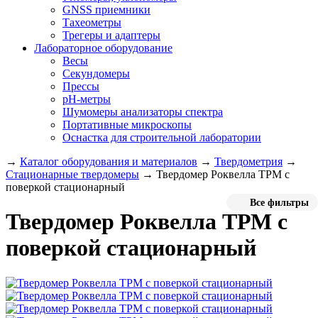
GNSS приемники
Тахеометры
Трегеры и адаптеры
Лабораторное оборудование
Весы
Секундомеры
Прессы
pH-метры
Шумомеры анализаторы спектра
Портативные микроскопы
Оснастка для строительной лаборатории
→
Каталог оборудования и материалов
→
Твердометрия
→
Стационарные твердомеры
→
Твердомер Роквелла ТРМ с
поверкой стационарный
Все фильтры
Твердомер Роквелла ТРМ с
поверкой стационарный