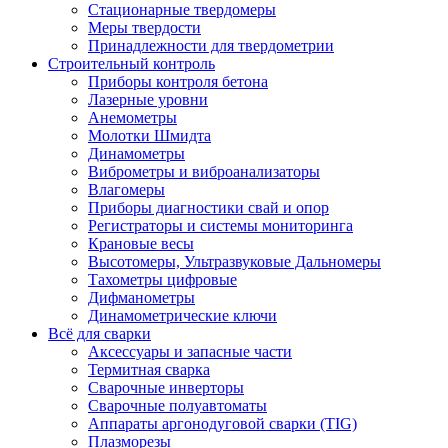
Стационарные твердомеры
Меры твердости
Принадлежности для твердометрии
Строительный контроль
Приборы контроля бетона
Лазерные уровни
Анемометры
Молотки Шмидта
Динамометры
Виброметры и виброанализаторы
Влагомеры
Приборы диагностики свай и опор
Регистраторы и системы мониторинга
Крановые весы
Высотомеры, Ультразвуковые Дальномеры
Тахометры цифровые
Дифманометры
Динамометрические ключи
Всё для сварки
Аксессуары и запасные части
Термитная сварка
Сварочные инверторы
Сварочные полуавтоматы
Аппараты аргонодуговой сварки (TIG)
Плазморезы