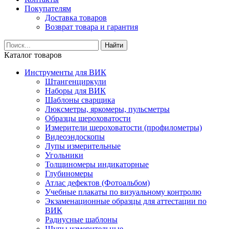
Покупателям
Доставка товаров
Возврат товара и гарантия
Найти
Каталог товаров
Инструменты для ВИК
Штангенциркули
Наборы для ВИК
Шаблоны сварщика
Люксметры, яркомеры, пульсметры
Образцы шероховатости
Измерители шероховатости (профилометры)
Видеоэндоскопы
Лупы измерительные
Угольники
Толщиномеры индикаторные
Глубиномеры
Атлас дефектов (Фотоальбом)
Учебные плакаты по визуальному контролю
Экзаменационные образцы для аттестации по
ВИК
Радиусные шаблоны
Щупы измерительные