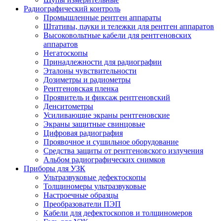
Радиографический контроль
Промышленные рентген аппараты
Штативы, пауки и тележки для рентген аппаратов
Высоковольтные кабели для рентгеновских
аппаратов
Негатоскопы
Принадлежности для радиографии
Эталоны чувствительности
Дозиметры и радиометры
Рентгеновская пленка
Проявитель и фиксаж рентгеновский
Денситометры
Усиливающие экраны рентгеновские
Экраны защитные свинцовые
Цифровая радиография
Проявочное и сушильное оборудование
Средства защиты от рентгеновского излучения
Альбом радиографических снимков
Приборы для УЗК
Ультразвуковые дефектоскопы
Толщиномеры ультразвуковые
Настроечные образцы
Преобразователи ПЭП
Кабели для дефектоскопов и толщиномеров