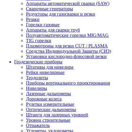
Аппараты автоматической сварки (SAW)
Сварочные генераторы
Редукторы для газосварки и резки
Резаки
Горелки газовые
Аппараты для сварки труб
Полуавтоматические горелки MIG/MAG
TIG горелки
Плазмотроны для резки CUT / PLASMA
Средства Индивидуальной Защиты (СИЗ)
Установки кислородно-флюсовой резки
Геодезические приборы
Штативы для нивелира
Рейки нивелирные
Теодолиты
Приборы вертикального проектирования
Нивелиры
Лазерные дальномеры
Дорожные колеса
Рулетки измерительные
Оптические дальномеры
Штанги для лазерных уровней
Уровни строительные
Отражатель
Угломеры, уклономеры