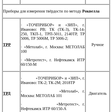
Приборы для измерения твёрдости по методу
Роквелла
· «ТОЧПРИБОР» и «ЗИП», г.
Иваново: РВ;
ТК (ТК-3),
ТК-14-
250,
ТКП-1,
ТРП-5011,
2140ТР,
ТР
5006,
ТР 5006М,
ТР 5006-2;
ТРР
Ручное
· «Метолаб», г. Москва:
МЕТОЛАБ
100
· «Метротест», г. Нефтекамск
ИТР
60/150-М
· «ТОЧПРИБОР» и «ЗИП», г.
Иваново:
ТК-2;
ТК-2М; 2018ТР
· «Метолаб», г.
ТРД
Двигатель
Москва:
МЕТОЛАБ 101
· «Метротест», г.
Нефтекамск
ИТР 60/150-А