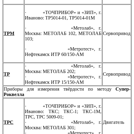
· «ТОЧПРИБОР» и «ЗИП», г.
Иваново:
ТР5014-01, ТР5014-01М
· «Метолаб», г.
ТРМ
Москва:
МЕТОЛАБ 102, МЕТОЛАБ
Сервопривод
103;
· «Метротест», г.
Нефтекамск
ИТР 60/150-АМ
· «Метолаб», г.
Москва:
МЕТОЛАБ 202;
ТР
Сервопривод
· «Метротест», г.
Нефтекамск
ИТР 15/150-АМ
Приборы для измерения твёрдости по методу
Супер-
Роквелла
· «ТОЧПРИБОР» и «ЗИП», г.
Иваново: ТКС; ТКС-1; ТКС-1М,
ТРС, ТРС 5009-01;
ТРС
· «Метолаб», г.
Двигатель
Москва:
МЕТОЛАБ 301;
· «Метротест», г.