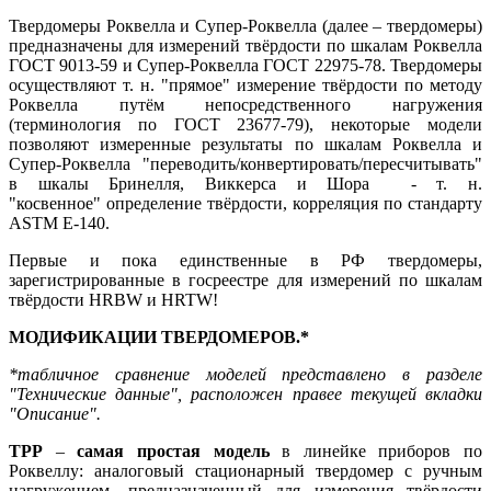
Твердомеры Роквелла и Супер-Роквелла (далее – твердомеры)
предназначены для измерений твёрдости по шкалам Роквелла
ГОСТ 9013-59 и Супер-Роквелла ГОСТ 22975-78. Твердомеры
осуществляют т. н. "прямое" измерение твёрдости по методу
Роквелла путём непосредственного нагружения
(терминология по ГОСТ 23677-79), некоторые модели
позволяют измеренные результаты по шкалам Роквелла и
Супер-Роквелла "переводить/конвертировать/пересчитывать"
в шкалы Бринелля, Виккерса и Шора - т. н.
"косвенное" определение твёрдости, корреляция по стандарту
ASTM E-140.
Первые и пока единственные в РФ твердомеры,
зарегистрированные в госреестре для измерений по шкалам
твёрдости HRBW и HRTW!
МОДИФИКАЦИИ ТВЕРДОМЕРОВ.*
*табличное сравнение моделей представлено в разделе
"
Технические данные
", расположен правее текущей вкладки
"Описание".
ТРР
–
самая простая модель
в линейке приборов по
Роквеллу: аналоговый стационарный твердомер с ручным
нагружением, предназначенный для измерения твёрдости