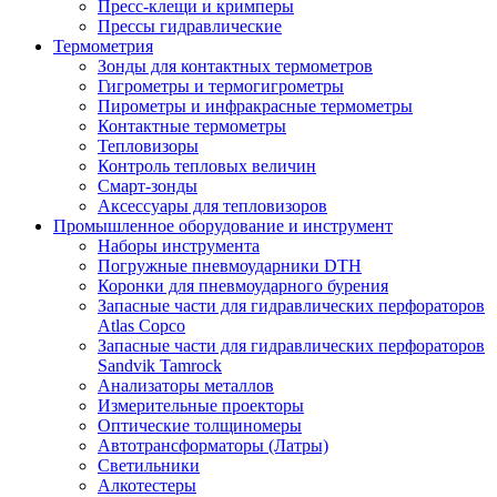
Пресс-клещи и кримперы
Прессы гидравлические
Термометрия
Зонды для контактных термометров
Гигрометры и термогигрометры
Пирометры и инфракрасные термометры
Контактные термометры
Тепловизоры
Контроль тепловых величин
Смарт-зонды
Аксессуары для тепловизоров
Промышленное оборудование и инструмент
Наборы инструмента
Погружные пневмоударники DTH
Коронки для пневмоударного бурения
Запасные части для гидравлических перфораторов
Atlas Copco
Запасные части для гидравлических перфораторов
Sandvik Tamrock
Анализаторы металлов
Измерительные проекторы
Оптические толщиномеры
Автотрансформаторы (Латры)
Светильники
Алкотестеры