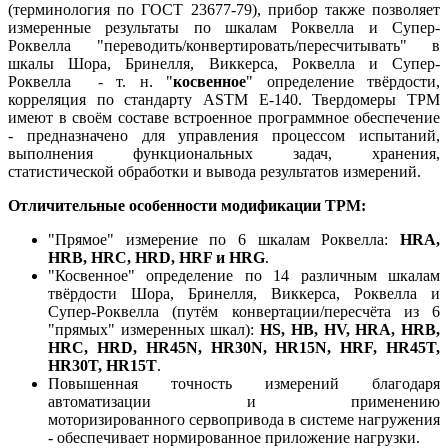
(терминология по ГОСТ 23677-79), прибор также позволяет
измеренные результаты по шкалам Роквелла и Супер-
Роквелла "переводить/конвертировать/пересчитывать" в
шкалы Шора, Бринелля, Виккерса, Роквелла и Супер-
Роквелла - т. н. "
косвенное
" определение твёрдости,
корреляция по стандарту ASTM E-140. Твердомеры ТРМ
имеют в своём составе встроенное программное обеспечение
- предназначено для управления процессом испытаний,
выполнения функциональных задач, хранения,
статистической обработки и вывода результатов измерений.
Отличительные особенности модификации ТРМ:
"Прямое" измерение по 6 шкалам Роквелла:
HRA,
HRB, HRC, HRD, HRF и HRG
.
"Косвенное" определение по 14 различным шкалам
твёрдости Шора, Бринелля, Виккерса, Роквелла и
Супер-Роквелла (путём конвертации/пересчёта из 6
"прямых" измеренных шкал):
HS, HB, HV, HRA, HRB,
HRC, HRD, HR45N, HR30N, HR15N,
HRF, HR45T,
HR30T, HR15T
.
Повышенная точность измерений благодаря
автоматизации и применению
моторизированного сервопривода в системе нагружения
- обеспечивает нормированное приложение нагрузки.