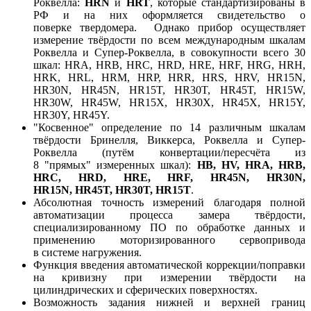
Роквелла:
HRN
и
HRT
, которые стандартизированы в
РФ и на них оформляется свидетельство о
поверке твердомера. Однако прибор осуществляет
измерение твёрдости по всем международным шкалам
Роквелла и Супер-Роквелла, в совокупности всего 30
шкал: HRA, HRB, HRC, HRD, HRE, HRF, HRG, HRH,
HRK, HRL, HRM, HRP, HRR, HRS, HRV, HR15N,
HR30N, HR45N, HR15T, HR30T, HR45T, HR15W,
HR30W, HR45W, HR15X, HR30X, HR45X, HR15Y,
HR30Y, HR45Y.
"Косвенное" определение по 14 различным шкалам
твёрдости Бринелля, Виккерса, Роквелла и Супер-
Роквелла (путём конвертации/пересчёта из
8 "прямых" измеренных шкал):
HB, HV, HRA, HRB,
HRC, HRD, HRE, HRF, HR45N, HR30N,
HR15N,
HR45T, HR30T, HR15T
.
Абсолютная точность измерений благодаря полной
автоматизации процесса замера твёрдости,
специализированному ПО по обработке данных и
применению моторизированного сервопривода
в системе нагружения.
Функция введения автоматической коррекции/поправки
на кривизну при измерении твёрдости на
цилиндрических и сферических поверхностях.
Возможность задания нижней и верхней границ