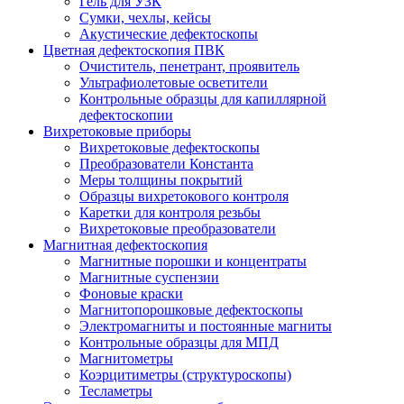
Гель для УЗК
Сумки, чехлы, кейсы
Акустические дефектоскопы
Цветная дефектоскопия ПВК
Очиститель, пенетрант, проявитель
Ультрафиолетовые осветители
Контрольные образцы для капиллярной
дефектоскопии
Вихретоковые приборы
Вихретоковые дефектоскопы
Преобразователи Константа
Меры толщины покрытий
Образцы вихретокового контроля
Каретки для контроля резьбы
Вихретоковые преобразователи
Магнитная дефектоскопия
Магнитные порошки и концентраты
Магнитные суспензии
Фоновые краски
Магнитопорошковые дефектоскопы
Электромагниты и постоянные магниты
Контрольные образцы для МПД
Магнитометры
Коэрцитиметры (структуроскопы)
Тесламетры