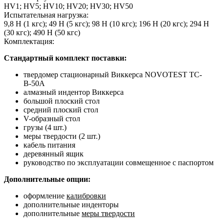
HV1; HV5; HV10; HV20; HV30; HV50
Испытательная нагрузка:
9,8 Н (1 кгс); 49 Н (5 кгс); 98 Н (10 кгс); 196 Н (20 кгс); 294 Н
(30 кгс); 490 Н (50 кгс)
Комплектация:
Стандартный комплект поставки:
твердомер стационарный Виккерса NOVOTEST ТС-
В-50А
алмазный индентор Виккерса
большой плоский стол
средний плоский стол
V-образный стол
грузы (4 шт.)
меры твердости (2 шт.)
кабель питания
деревянный ящик
руководство по эксплуатации совмещенное с паспортом
Дополнительные опции:
оформление
калибровки
дополнительные инденторы
дополнительные
меры твердости