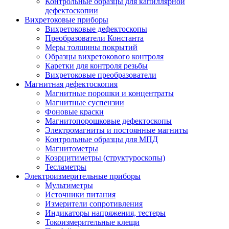
Контрольные образцы для капиллярной
дефектоскопии
Вихретоковые приборы
Вихретоковые дефектоскопы
Преобразователи Константа
Меры толщины покрытий
Образцы вихретокового контроля
Каретки для контроля резьбы
Вихретоковые преобразователи
Магнитная дефектоскопия
Магнитные порошки и концентраты
Магнитные суспензии
Фоновые краски
Магнитопорошковые дефектоскопы
Электромагниты и постоянные магниты
Контрольные образцы для МПД
Магнитометры
Коэрцитиметры (структуроскопы)
Тесламетры
Электроизмерительные приборы
Мультиметры
Источники питания
Измерители сопротивления
Индикаторы напряжения, тестеры
Токоизмерительные клещи