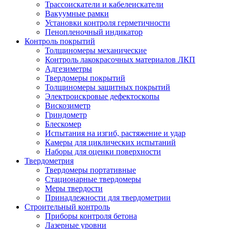
Трассоискатели и кабелеискатели
Вакуумные рамки
Установки контроля герметичности
Пенопленочный индикатор
Контроль покрытий
Толщиномеры механические
Контроль лакокрасочных материалов ЛКП
Адгезиметры
Твердомеры покрытий
Толщиномеры защитных покрытий
Электроискровые дефектоскопы
Вискозиметр
Гриндометр
Блескомер
Испытания на изгиб, растяжение и удар
Камеры для циклических испытаний
Наборы для оценки поверхности
Твердометрия
Твердомеры портативные
Стационарные твердомеры
Меры твердости
Принадлежности для твердометрии
Строительный контроль
Приборы контроля бетона
Лазерные уровни