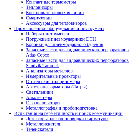
Контактные термометры
Тепловизоры
Контроль тепловых величин
Смарт-зонды
Аксессуары для тепловизоров
Промышленное оборудование и инструмент
Наборы инструмента
Погружные пневмоударники DTH
Коронки для пневмоударного бурения
Запасные части для гидравлических перфораторов
Atlas Copco
Запасные части для гидравлических перфораторов
Sandvik Tamrock
Анализаторы металлов
Измерительные проекторы
Оптические толщиномеры
Автотрансформаторы (Латры)
Светильники
Алкотестеры
Газоанализаторы
Металлография и пробоподготовка
Испытания на герметичность и поиск коммуникаций
Детекторы электропроводки и арматуры
Металлоискатели
Течеискатели