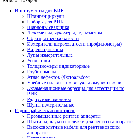
Каталог товаров
Инструменты для ВИК
Штангенциркули
Наборы для ВИК
Шаблоны сварщика
Люксметры, яркомеры, пульсметры
Образцы шероховатости
Измерители шероховатости (профилометры)
Видеоэндоскопы
Лупы измерительные
Угольники
Толщиномеры индикаторные
Глубиномеры
Атлас дефектов (Фотоальбом)
Учебные плакаты по визуальному контролю
Экзаменационные образцы для аттестации по
ВИК
Радиусные шаблоны
Щупы измерительные
Радиографический контроль
Промышленные рентген аппараты
Штативы, пауки и тележки для рентген аппаратов
Высоковольтные кабели для рентгеновских
аппаратов