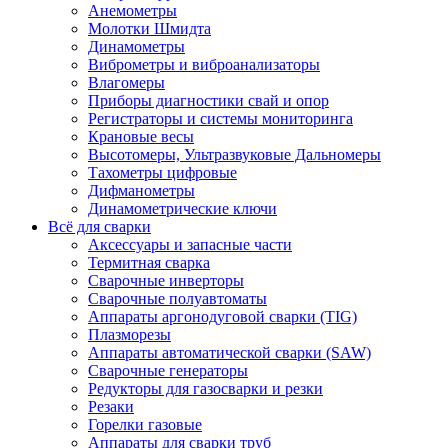
Анемометры
Молотки Шмидта
Динамометры
Виброметры и виброанализаторы
Влагомеры
Приборы диагностики свай и опор
Регистраторы и системы мониторинга
Крановые весы
Высотомеры, Ультразвуковые Дальномеры
Тахометры цифровые
Дифманометры
Динамометрические ключи
Всё для сварки
Аксессуары и запасные части
Термитная сварка
Сварочные инверторы
Сварочные полуавтоматы
Аппараты аргонодуговой сварки (TIG)
Плазморезы
Аппараты автоматической сварки (SAW)
Сварочные генераторы
Редукторы для газосварки и резки
Резаки
Горелки газовые
Аппараты для сварки труб