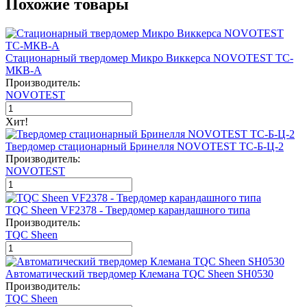
Похожие товары
Стационарный твердомер Микро Виккерса NOVOTEST ТС-
МКВ-А
Производитель:
NOVOTEST
Хит!
Твердомер стационарный Бринелля NOVOTEST ТС-Б-Ц-2
Производитель:
NOVOTEST
TQC Sheen VF2378 - Твердомер карандашного типа
Производитель:
TQC Sheen
Автоматический твердомер Клемана TQC Sheen SH0530
Производитель:
TQC Sheen