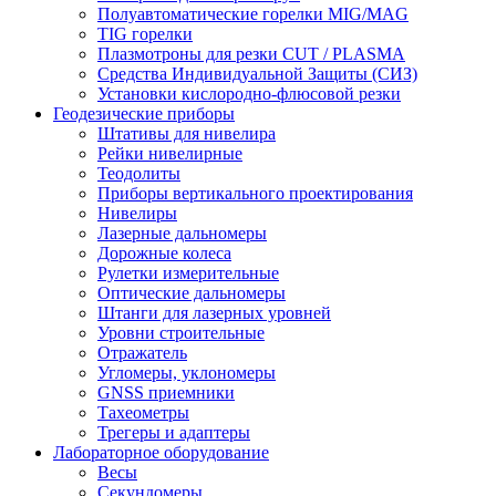
Полуавтоматические горелки MIG/MAG
TIG горелки
Плазмотроны для резки CUT / PLASMA
Средства Индивидуальной Защиты (СИЗ)
Установки кислородно-флюсовой резки
Геодезические приборы
Штативы для нивелира
Рейки нивелирные
Теодолиты
Приборы вертикального проектирования
Нивелиры
Лазерные дальномеры
Дорожные колеса
Рулетки измерительные
Оптические дальномеры
Штанги для лазерных уровней
Уровни строительные
Отражатель
Угломеры, уклономеры
GNSS приемники
Тахеометры
Трегеры и адаптеры
Лабораторное оборудование
Весы
Секундомеры