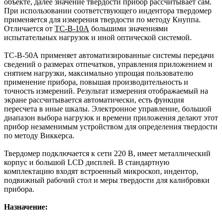
объекте, далее значение твердости прибор рассчитывает сам.
При использовании соответствующего индентора твердомер
применяется для измерения твердости по методу Кнуппа.
Отличается от
ТС-В-10А
большими значениями
испытательных нагрузок и иной оптической системой.
ТС-В-50А применяет автоматизированные системы передачи
сведений о размерах отпечатков, управления приложением и
снятием нагрузки, максимально упрощая пользователю
применение прибора, повышая производительность и
точность измерений. Результат измерения отображаемый на
экране рассчитывается автоматически, есть функция
пересчета в иные шкалы. Электронное управление, большой
диапазон выбора нагрузок и времени приложения делают этот
прибор незаменимым устройством для определения твердости
по методу Виккерса.
Твердомер подключается к сети 220 В, имеет металлический
корпус и большой LСD дисплей. В стандартную
комплектацию входят встроенный микроскоп, индентор,
подвижный рабочий стол и меры твердости для калибровки
прибора.
Назначение: