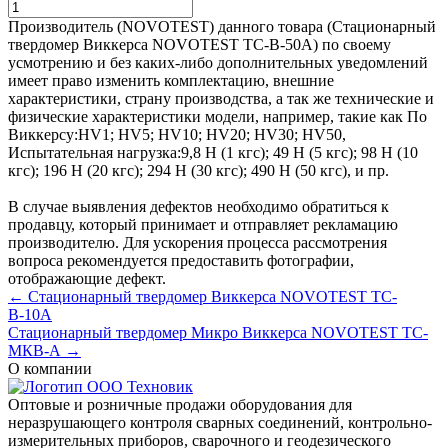
Производитель (NOVOTEST) данного товара (Стационарный
твердомер Виккерса NOVOTEST ТС-В-50А) по своему
усмотрению и без каких-либо дополнительных уведомлений
имеет право изменить комплектацию, внешние
характеристики, страну производства, а так же технические и
физические характеристики модели, например, такие как
По
Виккерсу:
HV1; HV5; HV10; HV20; HV30; HV50
,
Испытательная нагрузка:
9,8 Н (1 кгс); 49 Н (5 кгс); 98 Н (10
кгс); 196 Н (20 кгс); 294 Н (30 кгс); 490 Н (50 кгс)
, и пр.
В случае выявления дефектов необходимо обратиться к
продавцу, который принимает и отправляет рекламацию
производителю. Для ускорения процесса рассмотрения
вопроса рекомендуется предоставить фотографии,
отображающие дефект.
← Стационарный твердомер Виккерса NOVOTEST ТС-
В-10А
Стационарный твердомер Микро Виккерса NOVOTEST ТС-
МКВ-А →
О компании
Оптовые и розничные продажи оборудования для
неразрушающего контроля сварных соединений, контрольно-
измерительных приборов, сварочного и геодезического