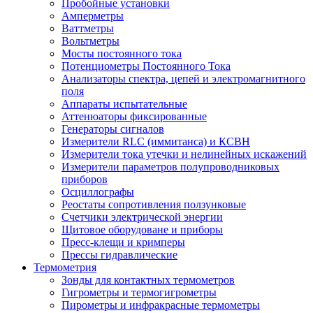
Пробойные установки
Амперметры
Ваттметры
Вольтметры
Мосты постоянного тока
Потенциометры Постоянного Тока
Анализаторы спектра, цепей и электромагнитного
поля
Аппараты испытательные
Аттенюаторы фиксированные
Генераторы сигналов
Измерители RLC (иммитанса) и КСВН
Измерители тока утечки и нелинейных искажений
Измерители параметров полупроводниковых
приборов
Осциллографы
Реостаты сопротивления ползунковые
Счетчики электрической энергии
Щитовое оборудоване и приборы
Пресс-клещи и кримперы
Прессы гидравлические
Термометрия
Зонды для контактных термометров
Гигрометры и термогигрометры
Пирометры и инфракрасные термометры