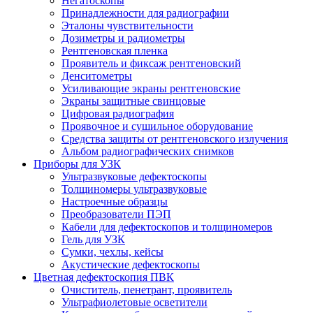
Негатоскопы
Принадлежности для радиографии
Эталоны чувствительности
Дозиметры и радиометры
Рентгеновская пленка
Проявитель и фиксаж рентгеновский
Денситометры
Усиливающие экраны рентгеновские
Экраны защитные свинцовые
Цифровая радиография
Проявочное и сушильное оборудование
Средства защиты от рентгеновского излучения
Альбом радиографических снимков
Приборы для УЗК
Ультразвуковые дефектоскопы
Толщиномеры ультразвуковые
Настроечные образцы
Преобразователи ПЭП
Кабели для дефектоскопов и толщиномеров
Гель для УЗК
Сумки, чехлы, кейсы
Акустические дефектоскопы
Цветная дефектоскопия ПВК
Очиститель, пенетрант, проявитель
Ультрафиолетовые осветители