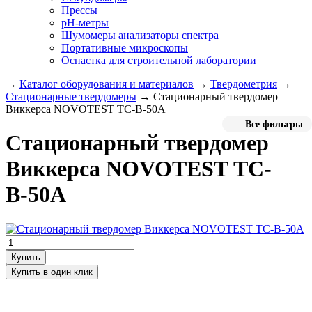
Прессы
pH-метры
Шумомеры анализаторы спектра
Портативные микроскопы
Оснастка для строительной лаборатории
→
Каталог оборудования и материалов
→
Твердометрия
→
Стационарные твердомеры
→
Стационарный твердомер
Виккерса NOVOTEST ТС-В-50А
Все фильтры
Стационарный твердомер
Виккерса NOVOTEST ТС-
В-50А