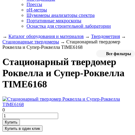
Прессы
pH-метры
Шумомеры анализаторы спектра
Портативные микроскопы
Оснастка для строительной лаборатории
→
Каталог оборудования и материалов
→
Твердометрия
→
Стационарные твердомеры
→
Стационарный твердомер
Роквелла и Супер-Роквелла TIME6168
Все фильтры
Стационарный твердомер
Роквелла и Супер-Роквелла
TIME6168
0