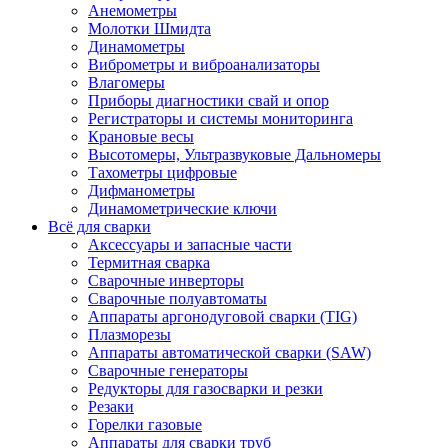
Анемометры
Молотки Шмидта
Динамометры
Виброметры и виброанализаторы
Влагомеры
Приборы диагностики свай и опор
Регистраторы и системы мониторинга
Крановые весы
Высотомеры, Ультразвуковые Дальномеры
Тахометры цифровые
Дифманометры
Динамометрические ключи
Всё для сварки
Аксессуары и запасные части
Термитная сварка
Сварочные инверторы
Сварочные полуавтоматы
Аппараты аргонодуговой сварки (TIG)
Плазморезы
Аппараты автоматической сварки (SAW)
Сварочные генераторы
Редукторы для газосварки и резки
Резаки
Горелки газовые
Аппараты для сварки труб