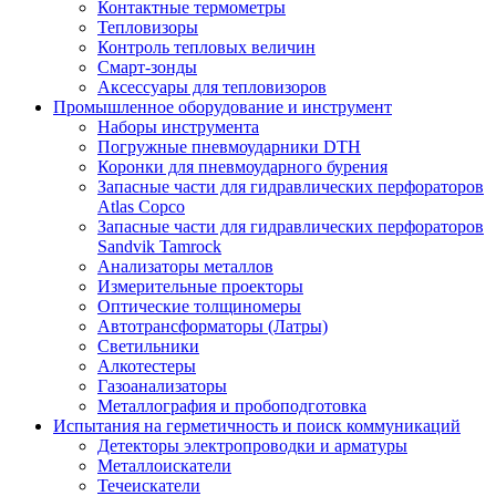
Контактные термометры
Тепловизоры
Контроль тепловых величин
Смарт-зонды
Аксессуары для тепловизоров
Промышленное оборудование и инструмент
Наборы инструмента
Погружные пневмоударники DTH
Коронки для пневмоударного бурения
Запасные части для гидравлических перфораторов
Atlas Copco
Запасные части для гидравлических перфораторов
Sandvik Tamrock
Анализаторы металлов
Измерительные проекторы
Оптические толщиномеры
Автотрансформаторы (Латры)
Светильники
Алкотестеры
Газоанализаторы
Металлография и пробоподготовка
Испытания на герметичность и поиск коммуникаций
Детекторы электропроводки и арматуры
Металлоискатели
Течеискатели