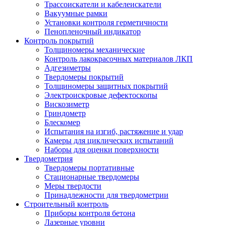
Трассоискатели и кабелеискатели
Вакуумные рамки
Установки контроля герметичности
Пенопленочный индикатор
Контроль покрытий
Толщиномеры механические
Контроль лакокрасочных материалов ЛКП
Адгезиметры
Твердомеры покрытий
Толщиномеры защитных покрытий
Электроискровые дефектоскопы
Вискозиметр
Гриндометр
Блескомер
Испытания на изгиб, растяжение и удар
Камеры для циклических испытаний
Наборы для оценки поверхности
Твердометрия
Твердомеры портативные
Стационарные твердомеры
Меры твердости
Принадлежности для твердометрии
Строительный контроль
Приборы контроля бетона
Лазерные уровни