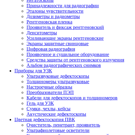
Негатоскопы
Принадлежности для радиографии
Эталоны чувствительности
Дозиметры и радиометры
Рентгеновская пленка
Проявитель и фиксаж рентгеновский
Денситометры
Усиливающие экраны рентгеновские
Экраны защитные свинцовые
Цифровая радиография
Проявочное и сушильное оборудование
Средства защиты от рентгеновского излучения
Альбом радиографических снимков
Приборы для УЗК
Ультразвуковые дефектоскопы
Толщиномеры ультразвуковые
Настроечные образцы
Преобразователи ПЭП
Кабели для дефектоскопов и толщиномеров
Гель для УЗК
Сумки, чехлы, кейсы
Акустические дефектоскопы
Цветная дефектоскопия ПВК
Очиститель, пенетрант, проявитель
Ультрафиолетовые осветители