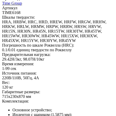
Time Group
Артикул
TIME6168
Шкалы твердости:
HRA, HRBW, HRC, HRD, HREW, HRFW, HRGW, HRHW,
HRKW, HRLW, HRMW, HRPW, HRRW, HRSW, HRVW,
HR15N, HR30N, HR45N, HR15TW, HR30TW, HR45TW,
HR15WW, HR30WW, HR45WW, HR15XW, HR30XW,
HR45XW, HR15YW, HR30YW, HR45YW
Погрешность по шкале Роквелла (HRC):
0.1/0.01 единиц твердости по Роквеллу
Предварительная нагрузка:
29.42Н/3кг, 98.07Н/10кг
Время измерения:
1-99 сек
Источник питания:
220В/110В, 50Гц, 4A
Вес:
120 кг
Габаритные размеры:
715x230x870 мм
Комплектация:
Основное устройство;
Индентор с шариком (1.5875 мм);