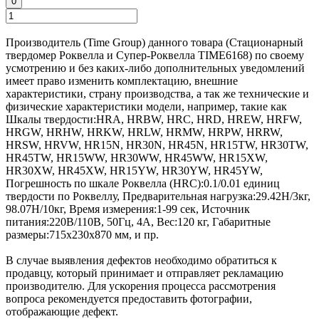
0
Производитель (Time Group) данного товара (Стационарный
твердомер Роквелла и Супер-Роквелла TIME6168) по своему
усмотрению и без каких-либо дополнительных уведомлений
имеет право изменить комплектацию, внешние
характеристики, страну производства, а так же технические и
физические характеристики модели, например, такие как
Шкалы твердости:
HRA, HRBW, HRC, HRD, HREW, HRFW,
HRGW, HRHW, HRKW, HRLW, HRMW, HRPW, HRRW,
HRSW, HRVW, HR15N, HR30N, HR45N, HR15TW, HR30TW,
HR45TW, HR15WW, HR30WW, HR45WW, HR15XW,
HR30XW, HR45XW, HR15YW, HR30YW, HR45YW
,
Погрешность по шкале Роквелла (HRC):
0.1/0.01 единиц
твердости по Роквеллу
,
Предварительная нагрузка:
29.42Н/3кг,
98.07Н/10кг
,
Время измерения:
1-99 сек
,
Источник
питания:
220В/110В, 50Гц, 4A
,
Вес:
120 кг
,
Габаритные
размеры:
715x230x870 мм
, и пр.
В случае выявления дефектов необходимо обратиться к
продавцу, который принимает и отправляет рекламацию
производителю. Для ускорения процесса рассмотрения
вопроса рекомендуется предоставить фотографии,
отображающие дефект.