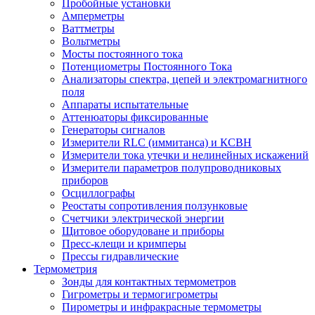
Пробойные установки
Амперметры
Ваттметры
Вольтметры
Мосты постоянного тока
Потенциометры Постоянного Тока
Анализаторы спектра, цепей и электромагнитного
поля
Аппараты испытательные
Аттенюаторы фиксированные
Генераторы сигналов
Измерители RLC (иммитанса) и КСВН
Измерители тока утечки и нелинейных искажений
Измерители параметров полупроводниковых
приборов
Осциллографы
Реостаты сопротивления ползунковые
Счетчики электрической энергии
Щитовое оборудоване и приборы
Пресс-клещи и кримперы
Прессы гидравлические
Термометрия
Зонды для контактных термометров
Гигрометры и термогигрометры
Пирометры и инфракрасные термометры