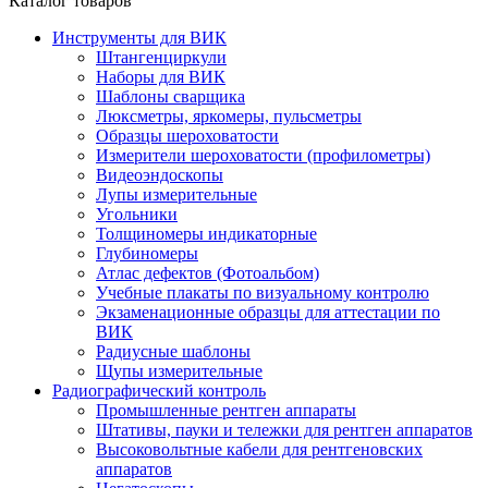
Каталог товаров
Инструменты для ВИК
Штангенциркули
Наборы для ВИК
Шаблоны сварщика
Люксметры, яркомеры, пульсметры
Образцы шероховатости
Измерители шероховатости (профилометры)
Видеоэндоскопы
Лупы измерительные
Угольники
Толщиномеры индикаторные
Глубиномеры
Атлас дефектов (Фотоальбом)
Учебные плакаты по визуальному контролю
Экзаменационные образцы для аттестации по
ВИК
Радиусные шаблоны
Щупы измерительные
Радиографический контроль
Промышленные рентген аппараты
Штативы, пауки и тележки для рентген аппаратов
Высоковольтные кабели для рентгеновских
аппаратов