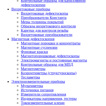
Контрольные образцы для капиллярной
дефектоскопии
Вихретоковые приборы
Вихретоковые дефектоскопы
Преобразователи Константа
Меры толщины покрытий
Образцы вихретокового контроля
Каретки для контроля резьбы
Вихретоковые преобразователи
Магнитная дефектоскопия
Магнитные порошки и концентраты
Магнитные суспензии
Фоновые краски
Магнитопорошковые дефектоскопы
Электромагниты и постоянные магниты
Контрольные образцы для МПД
Магнитометры
Коэрцитиметры (структуроскопы)
Тесламетры
Электроизмерительные приборы
Мультиметры
Источники питания
Измерители сопротивления
Индикаторы напряжения, тестеры
Токоизмерительные клещи