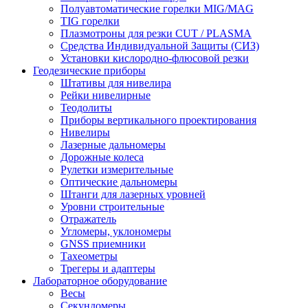
Полуавтоматические горелки MIG/MAG
TIG горелки
Плазмотроны для резки CUT / PLASMA
Средства Индивидуальной Защиты (СИЗ)
Установки кислородно-флюсовой резки
Геодезические приборы
Штативы для нивелира
Рейки нивелирные
Теодолиты
Приборы вертикального проектирования
Нивелиры
Лазерные дальномеры
Дорожные колеса
Рулетки измерительные
Оптические дальномеры
Штанги для лазерных уровней
Уровни строительные
Отражатель
Угломеры, уклономеры
GNSS приемники
Тахеометры
Трегеры и адаптеры
Лабораторное оборудование
Весы
Секундомеры