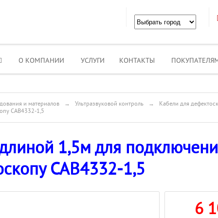
О КОМПАНИИ
УСЛУГИ
КОНТАКТЫ
ПОКУПАТЕЛЯ
дования и материалов
→
Ультразвуковой контроль
→
Кабели для дефектос
копу CAB4332-1,5
длиной 1,5м для подключени
оскопу CAB4332-1,5
6 