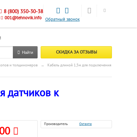
8 (800) 350-30-38
001@tehnovik.info
Обратный звонок
М
СКИДКА ЗА ОТЗЫВЫ
Найти
копов и толщиномеров
→
Кабель длиной 1,5м для подключения
я датчиков к
Производитель
Октанта
100