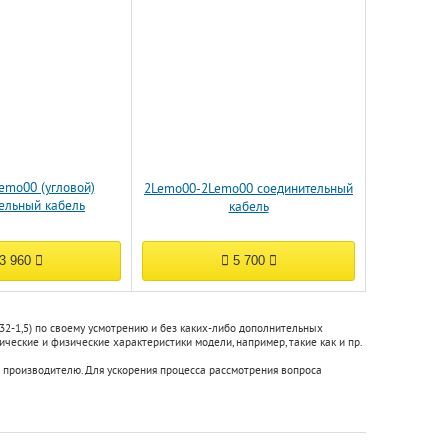
emo00 (угловой)
2Lemo00-2Lemo00 соединительный
ельный кабель
кабель
3 960
5 700
32-1,5) по своему усмотрению и без каких-либо дополнительных
ческие и физические характеристики модели, например, такие как и пр.
 производителю. Для ускорения процесса рассмотрения вопроса