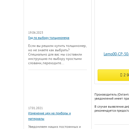
19.06.2023
Гид по выбору толщиномера
Если вы решили купить толщиномер,
но не знаете как выбрать?
Lemo00-СР-50
Специально для вас мы составили
инструкцию по выбору простыми
словами, переходите...
2 
Производитель (Октанта
уведомлений имеет прав
В случае выявления де
17.01.2021
рекомендуется предост
Изменение цен на приборы и
материалы
Уведомляем наших постоянных и