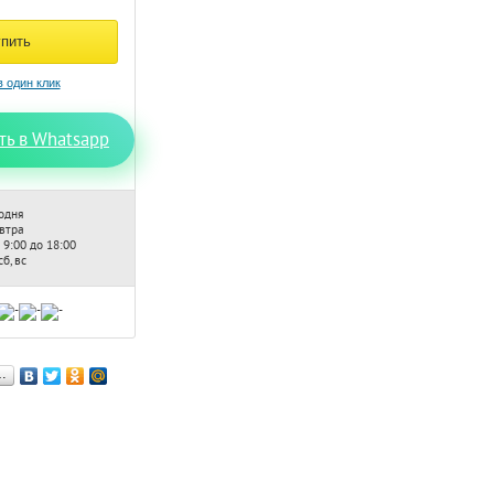
ть в Whatsapp
одня
автра
 9:00 до 18:00
б, вс
…