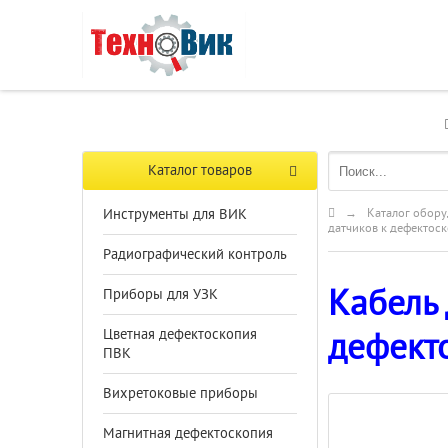
Каталог товаров
Инструменты для ВИК
→
Каталог обору
датчиков к дефектос
Радиографический контроль
Кабель 
Приборы для УЗК
Цветная дефектоскопия
дефект
ПВК
Вихретоковые приборы
Магнитная дефектоскопия