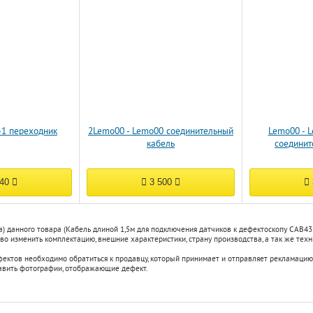
-1 переходник
2Lemo00 - Lemo00 соединительный
Lemo00 - L
кабель
соединит
940
3 500
) данного товара (Кабель длиной 1,5м для подключения датчиков к дефектоскопу CAB43
о изменить комплектацию, внешние характеристики, страну производства, а так же техни
фектов необходимо обратиться к продавцу, который принимает и отправляет рекламацию
авить фотографии, отображающие дефект.