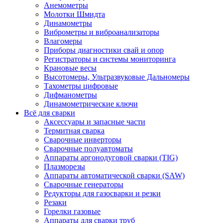
Анемометры
Молотки Шмидта
Динамометры
Виброметры и виброанализаторы
Влагомеры
Приборы диагностики свай и опор
Регистраторы и системы мониторинга
Крановые весы
Высотомеры, Ультразвуковые Дальномеры
Тахометры цифровые
Дифманометры
Динамометрические ключи
Всё для сварки
Аксессуары и запасные части
Термитная сварка
Сварочные инверторы
Сварочные полуавтоматы
Аппараты аргонодуговой сварки (TIG)
Плазморезы
Аппараты автоматической сварки (SAW)
Сварочные генераторы
Редукторы для газосварки и резки
Резаки
Горелки газовые
Аппараты для сварки труб