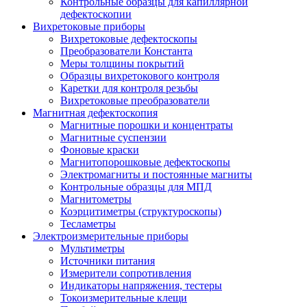
Контрольные образцы для капиллярной
дефектоскопии
Вихретоковые приборы
Вихретоковые дефектоскопы
Преобразователи Константа
Меры толщины покрытий
Образцы вихретокового контроля
Каретки для контроля резьбы
Вихретоковые преобразователи
Магнитная дефектоскопия
Магнитные порошки и концентраты
Магнитные суспензии
Фоновые краски
Магнитопорошковые дефектоскопы
Электромагниты и постоянные магниты
Контрольные образцы для МПД
Магнитометры
Коэрцитиметры (структуроскопы)
Тесламетры
Электроизмерительные приборы
Мультиметры
Источники питания
Измерители сопротивления
Индикаторы напряжения, тестеры
Токоизмерительные клещи