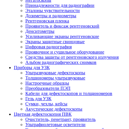
Негатоскопы
Принадлежности для радиографии
Эталоны чувствительности
Дозиметры и радиометры
Рентгеновская пленка
Проявитель и фиксаж рентгеновский
Денситометры
Усиливающие экраны рентгеновские
Экраны защитные свинцовые
Цифровая радиография
Проявочное и сушильное оборудование
Средства защиты от рентгеновского излучения
Альбом радиографических снимков
Приборы для УЗК
Ультразвуковые дефектоскопы
Толщиномеры ультразвуковые
Настроечные образцы
Преобразователи ПЭП
Кабели для дефектоскопов и толщиномеров
Гель для УЗК
Сумки, чехлы, кейсы
Акустические дефектоскопы
Цветная дефектоскопия ПВК
Очиститель, пенетрант, проявитель
Ультрафиолетовые осветители