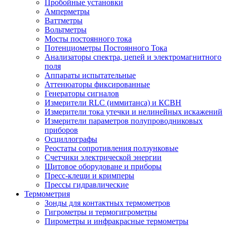
Пробойные установки
Амперметры
Ваттметры
Вольтметры
Мосты постоянного тока
Потенциометры Постоянного Тока
Анализаторы спектра, цепей и электромагнитного
поля
Аппараты испытательные
Аттенюаторы фиксированные
Генераторы сигналов
Измерители RLC (иммитанса) и КСВН
Измерители тока утечки и нелинейных искажений
Измерители параметров полупроводниковых
приборов
Осциллографы
Реостаты сопротивления ползунковые
Счетчики электрической энергии
Щитовое оборудоване и приборы
Пресс-клещи и кримперы
Прессы гидравлические
Термометрия
Зонды для контактных термометров
Гигрометры и термогигрометры
Пирометры и инфракрасные термометры