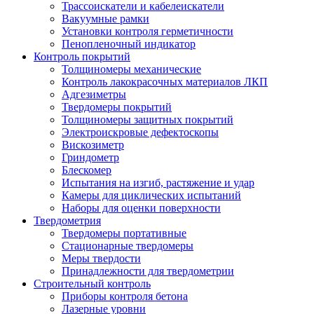
Трассоискатели и кабелеискатели
Вакуумные рамки
Установки контроля герметичности
Пенопленочный индикатор
Контроль покрытий
Толщиномеры механические
Контроль лакокрасочных материалов ЛКП
Адгезиметры
Твердомеры покрытий
Толщиномеры защитных покрытий
Электроискровые дефектоскопы
Вискозиметр
Гриндометр
Блескомер
Испытания на изгиб, растяжение и удар
Камеры для циклических испытаний
Наборы для оценки поверхности
Твердометрия
Твердомеры портативные
Стационарные твердомеры
Меры твердости
Принадлежности для твердометрии
Строительный контроль
Приборы контроля бетона
Лазерные уровни