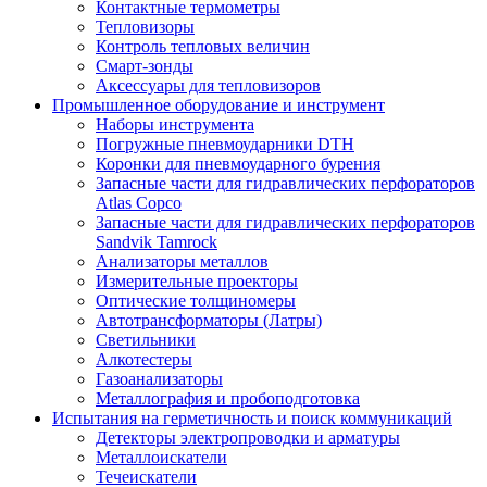
Контактные термометры
Тепловизоры
Контроль тепловых величин
Смарт-зонды
Аксессуары для тепловизоров
Промышленное оборудование и инструмент
Наборы инструмента
Погружные пневмоударники DTH
Коронки для пневмоударного бурения
Запасные части для гидравлических перфораторов
Atlas Copco
Запасные части для гидравлических перфораторов
Sandvik Tamrock
Анализаторы металлов
Измерительные проекторы
Оптические толщиномеры
Автотрансформаторы (Латры)
Светильники
Алкотестеры
Газоанализаторы
Металлография и пробоподготовка
Испытания на герметичность и поиск коммуникаций
Детекторы электропроводки и арматуры
Металлоискатели
Течеискатели