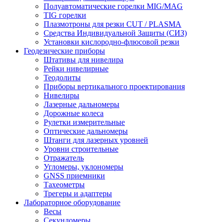
Полуавтоматические горелки MIG/MAG
TIG горелки
Плазмотроны для резки CUT / PLASMA
Средства Индивидуальной Защиты (СИЗ)
Установки кислородно-флюсовой резки
Геодезические приборы
Штативы для нивелира
Рейки нивелирные
Теодолиты
Приборы вертикального проектирования
Нивелиры
Лазерные дальномеры
Дорожные колеса
Рулетки измерительные
Оптические дальномеры
Штанги для лазерных уровней
Уровни строительные
Отражатель
Угломеры, уклономеры
GNSS приемники
Тахеометры
Трегеры и адаптеры
Лабораторное оборудование
Весы
Секундомеры