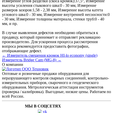
Измерение углов разделки (скоса кромок):
37,5°
,
Измерение
высоты усиления стыкового шва:
0 - 30 мм
,
Измерение
размеров зазоров:
1,58 - 2,38 мм
,
Измерение высоты катета
углового шва:
0 - 30 мм
,
Измерение внутренней несоосности:
0
- 30 мм
,
Измерение толщины материала, стенки труб:
0 - 40
мм
, и пр.
В случае выявления дефектов необходимо обратиться к
продавцу, который принимает и отправляет рекламацию
производителю. Для ускорения процесса рассмотрения
вопроса рекомендуется предоставить фотографии,
отображающие дефект.
← Измеритель смещения кромок HI-lo economy (single)
Измеритель Bridge Cam (MG-8) →
О компании
Оптовые и розничные продажи оборудования для
неразрушающего контроля сварных соединений, контрольно-
измерительных приборов, сварочного и геодезического
оборудования. Метрологическая аттестация инструментов
(проверка / калибровка). Выгодные, низкие цены. Работаем по
всей России.
МЫ В СОЦСЕТЯХ