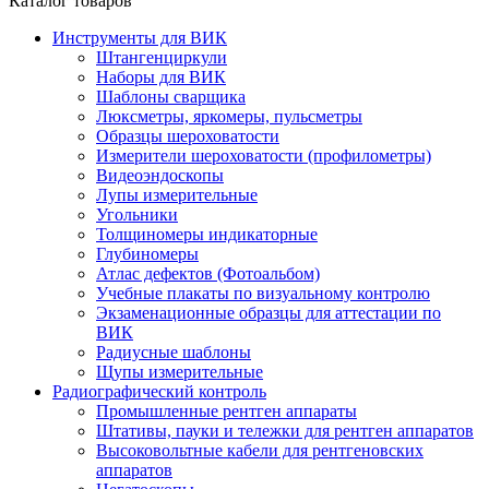
Каталог товаров
Инструменты для ВИК
Штангенциркули
Наборы для ВИК
Шаблоны сварщика
Люксметры, яркомеры, пульсметры
Образцы шероховатости
Измерители шероховатости (профилометры)
Видеоэндоскопы
Лупы измерительные
Угольники
Толщиномеры индикаторные
Глубиномеры
Атлас дефектов (Фотоальбом)
Учебные плакаты по визуальному контролю
Экзаменационные образцы для аттестации по
ВИК
Радиусные шаблоны
Щупы измерительные
Радиографический контроль
Промышленные рентген аппараты
Штативы, пауки и тележки для рентген аппаратов
Высоковольтные кабели для рентгеновских
аппаратов