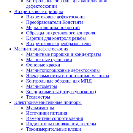
Контрольные образцы для капиллярной
дефектоскопии
Вихретоковые приборы
Вихретоковые дефектоскопы
Преобразователи Константа
Меры толщины покрытий
Образцы вихретокового контроля
Каретки для контроля резьбы
Вихретоковые преобразователи
Магнитная дефектоскопия
Магнитные порошки и концентраты
Магнитные суспензии
Фоновые краски
Магнитопорошковые дефектоскопы
Электромагниты и постоянные магниты
Контрольные образцы для МПД
Магнитометры
Коэрцитиметры (структуроскопы)
Тесламетры
Электроизмерительные приборы
Мультиметры
Источники питания
Измерители сопротивления
Индикаторы напряжения, тестеры
Токоизмерительные клещи