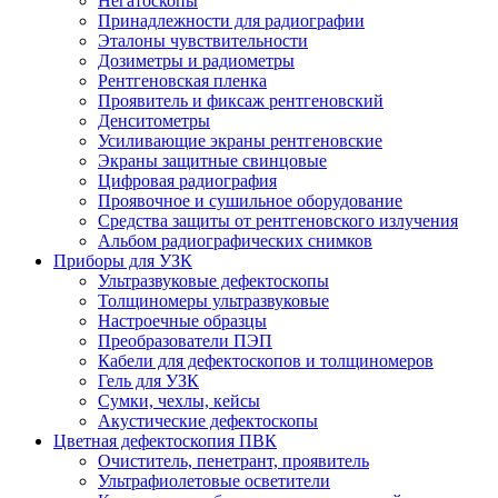
Негатоскопы
Принадлежности для радиографии
Эталоны чувствительности
Дозиметры и радиометры
Рентгеновская пленка
Проявитель и фиксаж рентгеновский
Денситометры
Усиливающие экраны рентгеновские
Экраны защитные свинцовые
Цифровая радиография
Проявочное и сушильное оборудование
Средства защиты от рентгеновского излучения
Альбом радиографических снимков
Приборы для УЗК
Ультразвуковые дефектоскопы
Толщиномеры ультразвуковые
Настроечные образцы
Преобразователи ПЭП
Кабели для дефектоскопов и толщиномеров
Гель для УЗК
Сумки, чехлы, кейсы
Акустические дефектоскопы
Цветная дефектоскопия ПВК
Очиститель, пенетрант, проявитель
Ультрафиолетовые осветители