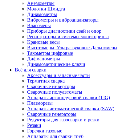
Анемометры
Молотки Шмидта
Динамометры
Виброметры и виброанализаторы
Влагомеры
Приборы диагностики свай и опор
Регистраторы и системы мониторинга
Крановые весы
Высотомеры, Ультразвуковые Дальномеры
Тахометры цифровые
Дифманометры
Динамометрические ключи
Всё для сварки
Аксессуары и запасные части
Термитная сварка
Сварочные инверторы
Сварочные полуавтоматы
Аппараты аргонодуговой сварки (TIG)
Плазморезы
Аппараты автоматической сварки (SAW)
Сварочные генераторы
Редукторы для газосварки и резки
Резаки
Горелки газовые
Аппараты для сварки труб