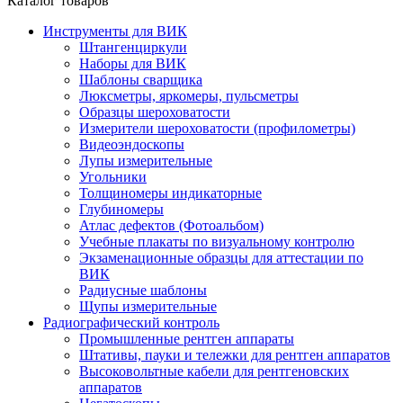
Каталог товаров
Инструменты для ВИК
Штангенциркули
Наборы для ВИК
Шаблоны сварщика
Люксметры, яркомеры, пульсметры
Образцы шероховатости
Измерители шероховатости (профилометры)
Видеоэндоскопы
Лупы измерительные
Угольники
Толщиномеры индикаторные
Глубиномеры
Атлас дефектов (Фотоальбом)
Учебные плакаты по визуальному контролю
Экзаменационные образцы для аттестации по
ВИК
Радиусные шаблоны
Щупы измерительные
Радиографический контроль
Промышленные рентген аппараты
Штативы, пауки и тележки для рентген аппаратов
Высоковольтные кабели для рентгеновских
аппаратов