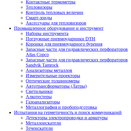
Контактные термометры
Тепловизоры
Контроль тепловых величин
Смарт-зонды
Аксессуары для тепловизоров
Промышленное оборудование и инструмент
Наборы инструмента
Погружные пневмоударники DTH
Коронки для пневмоударного бурения
Запасные части для гидравлических перфораторов
Atlas Copco
Запасные части для гидравлических перфораторов
Sandvik Tamrock
Анализаторы металлов
Измерительные проекторы
Оптические толщиномеры
Автотрансформаторы (Латры)
Светильники
Алкотестеры
Газоанализаторы
Металлография и пробоподготовка
Испытания на герметичность и поиск коммуникаций
Детекторы электропроводки и арматуры
Металлоискатели
Течеискатели