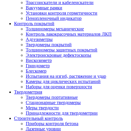
Трассоискатели и кабелеискатели
Вакуумные рамки
Установки контроля герметичности
Пенопленочный индикатор
Контроль покрытий
Толщиномеры механические
Контроль лакокрасочных материалов ЛКП
Адгезиметры
Твердомеры покрытий
Толщиномеры защитных покрытий
Электроискровые дефектоскопы
Вискозиметр
Гриндометр
Блескомер
Испытания на изгиб, растяжение и удар
Камеры для циклических испытаний
Наборы для оценки поверхности
Твердометрия
Твердомеры портативные
Стационарные твердомеры
Меры твердости
Принадлежности для твердометрии
Строительный контроль
Приборы контроля бетона
Лазерные уровни