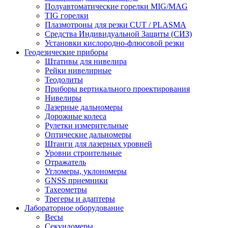
Полуавтоматические горелки MIG/MAG
TIG горелки
Плазмотроны для резки CUT / PLASMA
Средства Индивидуальной Защиты (СИЗ)
Установки кислородно-флюсовой резки
Геодезические приборы
Штативы для нивелира
Рейки нивелирные
Теодолиты
Приборы вертикального проектирования
Нивелиры
Лазерные дальномеры
Дорожные колеса
Рулетки измерительные
Оптические дальномеры
Штанги для лазерных уровней
Уровни строительные
Отражатель
Угломеры, уклономеры
GNSS приемники
Тахеометры
Трегеры и адаптеры
Лабораторное оборудование
Весы
Секундомеры