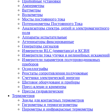
Пробойные установки
Амперметры
Ваттметры
Вольтметры
Мосты постоянного тока
Потенциометры Постоянного Тока
Анализаторы спектра, цепей и электромагнитного
поля
Аппараты испытательные
Аттенюаторы фиксированные
Генераторы сигналов
Измерители RLC (иммитанса) и КСВН
Измерители тока утечки и нелинейных искажений
Измерители параметров полупроводниковых
приборов
Осциллографы
Реостаты сопротивления ползунковые
Счетчики электрической энергии
Щитовое оборудоване и приборы
Пресс-клещи и кримперы
Прессы гидравлические
Термометрия
Зонды для контактных термометров
Гигрометры и термогигрометры
Пирометры и инфракрасные термометры