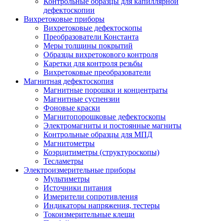
Контрольные образцы для капиллярной
дефектоскопии
Вихретоковые приборы
Вихретоковые дефектоскопы
Преобразователи Константа
Меры толщины покрытий
Образцы вихретокового контроля
Каретки для контроля резьбы
Вихретоковые преобразователи
Магнитная дефектоскопия
Магнитные порошки и концентраты
Магнитные суспензии
Фоновые краски
Магнитопорошковые дефектоскопы
Электромагниты и постоянные магниты
Контрольные образцы для МПД
Магнитометры
Коэрцитиметры (структуроскопы)
Тесламетры
Электроизмерительные приборы
Мультиметры
Источники питания
Измерители сопротивления
Индикаторы напряжения, тестеры
Токоизмерительные клещи