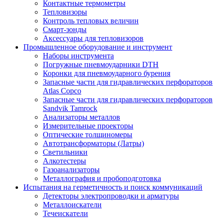
Контактные термометры
Тепловизоры
Контроль тепловых величин
Смарт-зонды
Аксессуары для тепловизоров
Промышленное оборудование и инструмент
Наборы инструмента
Погружные пневмоударники DTH
Коронки для пневмоударного бурения
Запасные части для гидравлических перфораторов
Atlas Copco
Запасные части для гидравлических перфораторов
Sandvik Tamrock
Анализаторы металлов
Измерительные проекторы
Оптические толщиномеры
Автотрансформаторы (Латры)
Светильники
Алкотестеры
Газоанализаторы
Металлография и пробоподготовка
Испытания на герметичность и поиск коммуникаций
Детекторы электропроводки и арматуры
Металлоискатели
Течеискатели