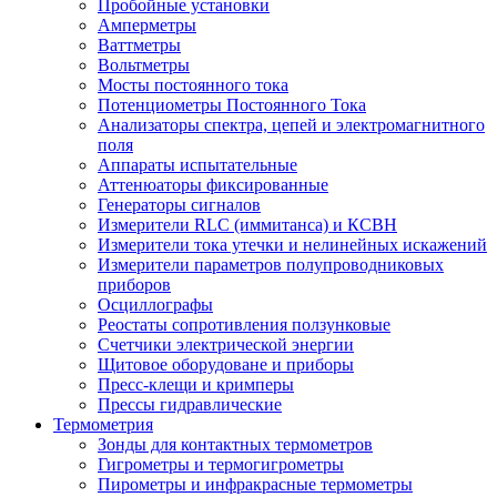
Пробойные установки
Амперметры
Ваттметры
Вольтметры
Мосты постоянного тока
Потенциометры Постоянного Тока
Анализаторы спектра, цепей и электромагнитного
поля
Аппараты испытательные
Аттенюаторы фиксированные
Генераторы сигналов
Измерители RLC (иммитанса) и КСВН
Измерители тока утечки и нелинейных искажений
Измерители параметров полупроводниковых
приборов
Осциллографы
Реостаты сопротивления ползунковые
Счетчики электрической энергии
Щитовое оборудоване и приборы
Пресс-клещи и кримперы
Прессы гидравлические
Термометрия
Зонды для контактных термометров
Гигрометры и термогигрометры
Пирометры и инфракрасные термометры