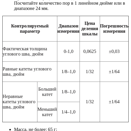
Посчитайте количество пор в 1 линейном дюйме или в
диапазоне 24 мм.
Цена
Контролируемый
Диапазон
Погрешность
деления
параметр
измерения
измерения
шкалы
Фактическая толщина
0-1,0
0,0625
±0,03
углового шва, дюйм
Равные катеты углового
1/8–1
,0
1/32
±1/64
шва, дюйм
Больший
1/8–1
,0
катет
Неравные
катеты углового
1/32
±1/64
шва, дюйм
Меньший
1/4–1
,0
катет
Масса, не более: 65 г;