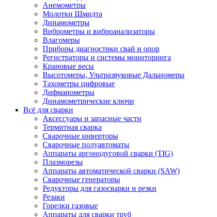
Анемометры
Молотки Шмидта
Динамометры
Виброметры и виброанализаторы
Влагомеры
Приборы диагностики свай и опор
Регистраторы и системы мониторинга
Крановые весы
Высотомеры, Ультразвуковые Дальномеры
Тахометры цифровые
Дифманометры
Динамометрические ключи
Всё для сварки
Аксессуары и запасные части
Термитная сварка
Сварочные инверторы
Сварочные полуавтоматы
Аппараты аргонодуговой сварки (TIG)
Плазморезы
Аппараты автоматической сварки (SAW)
Сварочные генераторы
Редукторы для газосварки и резки
Резаки
Горелки газовые
Аппараты для сварки труб