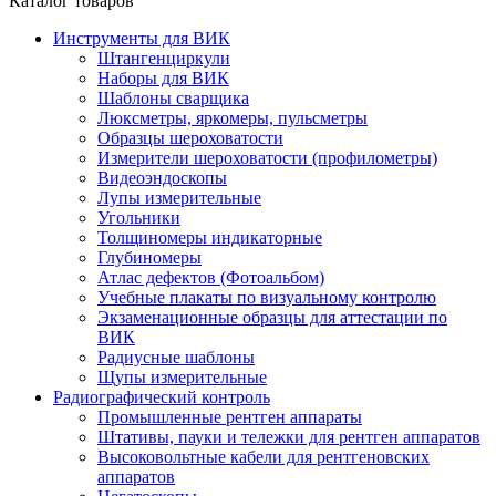
Каталог товаров
Инструменты для ВИК
Штангенциркули
Наборы для ВИК
Шаблоны сварщика
Люксметры, яркомеры, пульсметры
Образцы шероховатости
Измерители шероховатости (профилометры)
Видеоэндоскопы
Лупы измерительные
Угольники
Толщиномеры индикаторные
Глубиномеры
Атлас дефектов (Фотоальбом)
Учебные плакаты по визуальному контролю
Экзаменационные образцы для аттестации по
ВИК
Радиусные шаблоны
Щупы измерительные
Радиографический контроль
Промышленные рентген аппараты
Штативы, пауки и тележки для рентген аппаратов
Высоковольтные кабели для рентгеновских
аппаратов