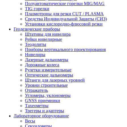
Полуавтоматические горелки MIG/MAG
TIG горелки
Плазмотроны для резки CUT / PLASMA
Средства Индивидуальной Защиты (СИЗ)
Установки кислородно-флюсовой резки
Геодезические приборы
Штативы для нивелира
Рейки нивелирные
Теодолиты
Приборы вертикального проектирования
Нивелиры
Лазерные дальномеры
Дорожные колеса
Рулетки измерительные
Оптические дальномеры
Штанги для лазерных уровней
Уровни строительные
Отражатель
Угломеры, уклономеры
GNSS приемники
Тахеометры
Трегеры и адаптеры
Лабораторное оборудование
Весы
Секундомеры