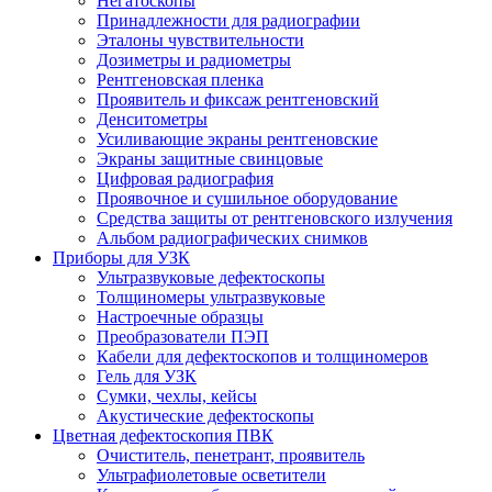
Негатоскопы
Принадлежности для радиографии
Эталоны чувствительности
Дозиметры и радиометры
Рентгеновская пленка
Проявитель и фиксаж рентгеновский
Денситометры
Усиливающие экраны рентгеновские
Экраны защитные свинцовые
Цифровая радиография
Проявочное и сушильное оборудование
Средства защиты от рентгеновского излучения
Альбом радиографических снимков
Приборы для УЗК
Ультразвуковые дефектоскопы
Толщиномеры ультразвуковые
Настроечные образцы
Преобразователи ПЭП
Кабели для дефектоскопов и толщиномеров
Гель для УЗК
Сумки, чехлы, кейсы
Акустические дефектоскопы
Цветная дефектоскопия ПВК
Очиститель, пенетрант, проявитель
Ультрафиолетовые осветители