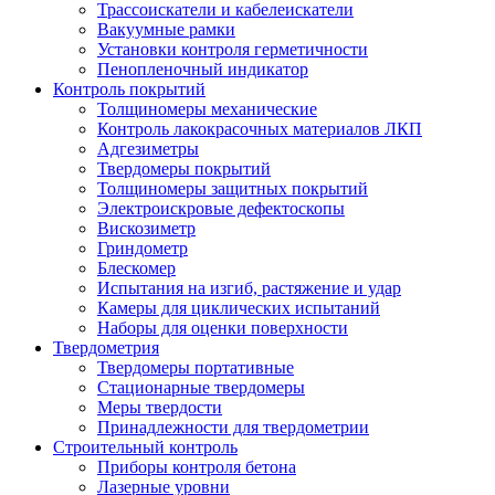
Трассоискатели и кабелеискатели
Вакуумные рамки
Установки контроля герметичности
Пенопленочный индикатор
Контроль покрытий
Толщиномеры механические
Контроль лакокрасочных материалов ЛКП
Адгезиметры
Твердомеры покрытий
Толщиномеры защитных покрытий
Электроискровые дефектоскопы
Вискозиметр
Гриндометр
Блескомер
Испытания на изгиб, растяжение и удар
Камеры для циклических испытаний
Наборы для оценки поверхности
Твердометрия
Твердомеры портативные
Стационарные твердомеры
Меры твердости
Принадлежности для твердометрии
Строительный контроль
Приборы контроля бетона
Лазерные уровни