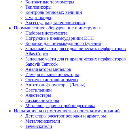
Контактные термометры
Тепловизоры
Контроль тепловых величин
Смарт-зонды
Аксессуары для тепловизоров
Промышленное оборудование и инструмент
Наборы инструмента
Погружные пневмоударники DTH
Коронки для пневмоударного бурения
Запасные части для гидравлических перфораторов
Atlas Copco
Запасные части для гидравлических перфораторов
Sandvik Tamrock
Анализаторы металлов
Измерительные проекторы
Оптические толщиномеры
Автотрансформаторы (Латры)
Светильники
Алкотестеры
Газоанализаторы
Металлография и пробоподготовка
Испытания на герметичность и поиск коммуникаций
Детекторы электропроводки и арматуры
Металлоискатели
Течеискатели