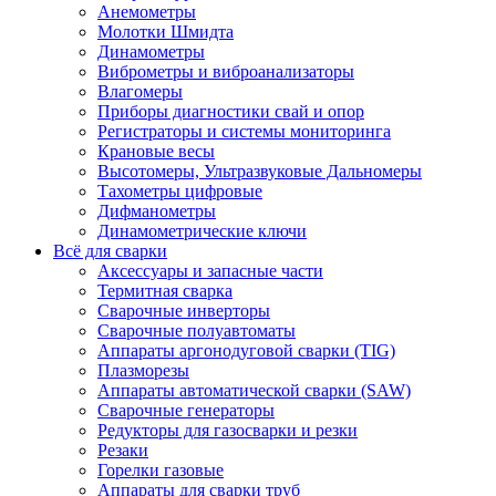
Анемометры
Молотки Шмидта
Динамометры
Виброметры и виброанализаторы
Влагомеры
Приборы диагностики свай и опор
Регистраторы и системы мониторинга
Крановые весы
Высотомеры, Ультразвуковые Дальномеры
Тахометры цифровые
Дифманометры
Динамометрические ключи
Всё для сварки
Аксессуары и запасные части
Термитная сварка
Сварочные инверторы
Сварочные полуавтоматы
Аппараты аргонодуговой сварки (TIG)
Плазморезы
Аппараты автоматической сварки (SAW)
Сварочные генераторы
Редукторы для газосварки и резки
Резаки
Горелки газовые
Аппараты для сварки труб