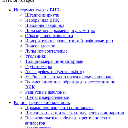
Каталог товаров
Инструменты для ВИК
Штангенциркули
Наборы для ВИК
Шаблоны сварщика
Люксметры, яркомеры, пульсметры
Образцы шероховатости
Измерители шероховатости (профилометры)
Видеоэндоскопы
Лупы измерительные
Угольники
Толщиномеры индикаторные
Глубиномеры
Атлас дефектов (Фотоальбом)
Учебные плакаты по визуальному контролю
Экзаменационные образцы для аттестации по
ВИК
Радиусные шаблоны
Щупы измерительные
Радиографический контроль
Промышленные рентген аппараты
Штативы, пауки и тележки для рентген аппаратов
Высоковольтные кабели для рентгеновских
аппаратов