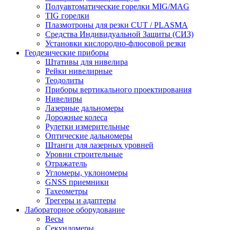
Полуавтоматические горелки MIG/MAG
TIG горелки
Плазмотроны для резки CUT / PLASMA
Средства Индивидуальной Защиты (СИЗ)
Установки кислородно-флюсовой резки
Геодезические приборы
Штативы для нивелира
Рейки нивелирные
Теодолиты
Приборы вертикального проектирования
Нивелиры
Лазерные дальномеры
Дорожные колеса
Рулетки измерительные
Оптические дальномеры
Штанги для лазерных уровней
Уровни строительные
Отражатель
Угломеры, уклономеры
GNSS приемники
Тахеометры
Трегеры и адаптеры
Лабораторное оборудование
Весы
Секундомеры