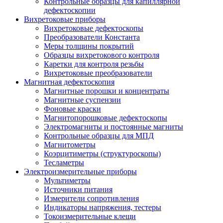
Контрольные образцы для капиллярной
дефектоскопии
Вихретоковые приборы
Вихретоковые дефектоскопы
Преобразователи Константа
Меры толщины покрытий
Образцы вихретокового контроля
Каретки для контроля резьбы
Вихретоковые преобразователи
Магнитная дефектоскопия
Магнитные порошки и концентраты
Магнитные суспензии
Фоновые краски
Магнитопорошковые дефектоскопы
Электромагниты и постоянные магниты
Контрольные образцы для МПД
Магнитометры
Коэрцитиметры (структуроскопы)
Тесламетры
Электроизмерительные приборы
Мультиметры
Источники питания
Измерители сопротивления
Индикаторы напряжения, тестеры
Токоизмерительные клещи