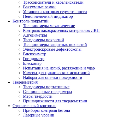
Трассоискатели и кабелеискатели
Вакуумные рамки
Установки контроля герметичности
Пенопленочный индикатор
Контроль покрытий
Толщиномеры механические
Контроль лакокрасочных материалов ЛКП
Адгезиметры
Твердомеры покрытий
Толщиномеры защитных покрытий
Электроискровые дефектоскопы
Вискозиметр
Гриндометр
Блескомер
Испытания на изгиб, растяжение и удар
Камеры для циклических испытаний
Наборы для оценки поверхности
Твердометрия
Твердомеры портативные
Стационарные твердомеры
Меры твердости
Принадлежности для твердометрии
Строительный контроль
Приборы контроля бетона
Лазерные уровни