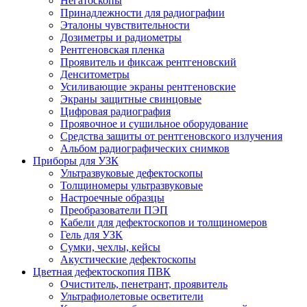
Негатоскопы
Принадлежности для радиографии
Эталоны чувствительности
Дозиметры и радиометры
Рентгеновская пленка
Проявитель и фиксаж рентгеновский
Денситометры
Усиливающие экраны рентгеновские
Экраны защитные свинцовые
Цифровая радиография
Проявочное и сушильное оборудование
Средства защиты от рентгеновского излучения
Альбом радиографических снимков
Приборы для УЗК
Ультразвуковые дефектоскопы
Толщиномеры ультразвуковые
Настроечные образцы
Преобразователи ПЭП
Кабели для дефектоскопов и толщиномеров
Гель для УЗК
Сумки, чехлы, кейсы
Акустические дефектоскопы
Цветная дефектоскопия ПВК
Очиститель, пенетрант, проявитель
Ультрафиолетовые осветители