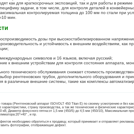
дят как для краткосрочных экспозиций, так и для работы в режиме
специфику задачи, в том числе, для контроля деталей в конвейерны
аксимальная контролируемая толщина до 100 мм по стали при усл
t=10 мин.
сти
воспроизводимость дозы при высокостабилизированном напряжении
производительность и устойчивость к внешним воздействиям, как п
ации;
 международных символов и 16 языков, включая русский;
ние к внешним устройствам для контроля состояния аппарата, мон
ного технического обслуживания снижает стоимость производствен
выбор рентгеновских трубок, дополнительного оборудования и при
ия в различные внешние системы, такие как комплексы автоматизир
 товара (Рентгеновский аппарат ISOVOLT 450 Titan E) по своему усмотрению и без к
 характеристики, страну производства, а так же технические и физические характерис
0 кВ
,
Диаметр фокусного пятна:
от 1,5 мм (450/5) до 4,5 мм (450/10)
,
Максимальная про
ллиматора:
20°×40°
, и пр.
фектов необходимо обратиться к продавцу, который принимает и отправляет реклама
тавить фотографии, отображающие дефект.