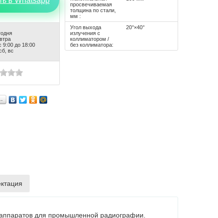
ть в Whatsapp
просвечиваемая
толщина по стали,
мм :
Угол выхода
20°×40°
годня
излучения с
автра
коллиматором /
 9:00 до 18:00
без коллиматора:
сб, вс
…
ктация
х аппаратов для промышленной радиографии.