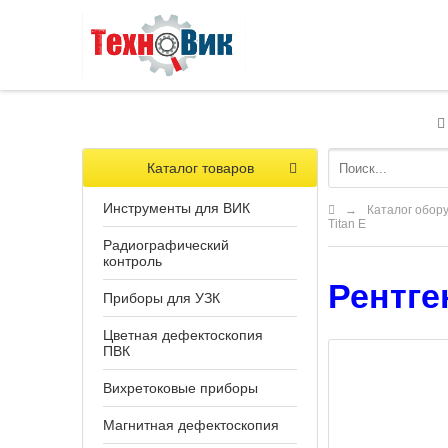
Каталог товаров
Инструменты для ВИК
→
Каталог обор
Titan E
Радиографический
контроль
Рентге
Приборы для УЗК
Цветная дефектоскопия
ПВК
Вихретоковые приборы
Магнитная дефектоскопия