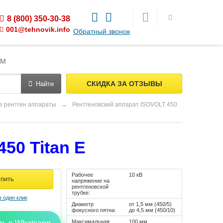
8 (800) 350-30-38
001@tehnovik.info
Обратный звонок
ЯМ
СКИДКА ЗА ОТЗЫВЫ
Найти
 рентген аппараты
→
Рентгеновский аппарат ISOVOLT 450
50 Titan E
Рабочее
10 кВ
напряжение на
рентгеновской
трубке:
Диаметр
от 1,5 мм (450/5)
фокусного пятна:
до 4,5 мм (450/10)
Максимальная
100 мм