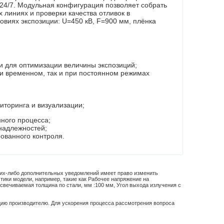
 24/7. Модульная конфигурация позволяет собрать
х линиях и проверки качества отливок в
овиях экспозиции: U=450 кВ, F=900 мм,
плёнка
 для оптимизации величины экспозиций;
ри временном, так и при постоянном режимах
иторинга и визуализации;
ного процесса;
надлежностей;
ованного контроля.
аких-либо дополнительных уведомлений имеет право изменить
тики модели, например, такие как
Рабочее напряжение на
свечиваемая толщина по стали, мм :
100 мм
,
Угол выхода излучения с
цию производителю. Для ускорения процесса рассмотрения вопроса