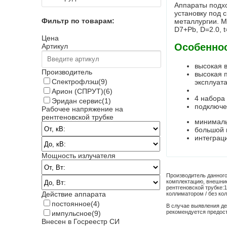
Аппараты подхо
установку под 
Фильтр по товарам:
металлургии. М
D7+Pb
, D=2.0, 
Цена
Особенно
Артикул
высокая 
Производитель
высокая 
Спектрофлэш
(9)
эксплуат
Арион (СПРУТ)
(6)
4 набора
Эридан сервис
(1)
подключе
Рабочее напряжение на
рентгеновской трубке
минималь
большой 
интеграц
Мощность излучателя
Производитель данного
комплектацию, внешние
рентгеновской трубке:
1
Действие аппарата
коллиматором / без ко
постоянное
(4)
В случае выявления де
рекомендуется предос
импульсное
(9)
Внесен в Госреестр СИ