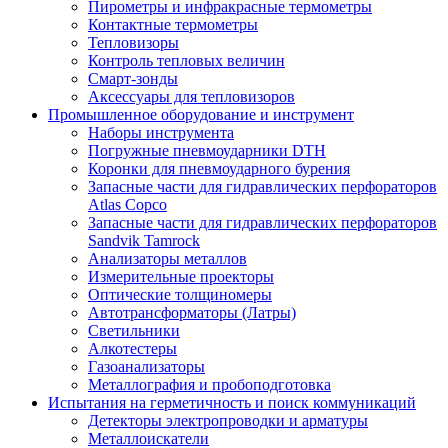
Пирометры и инфракрасные термометры
Контактные термометры
Тепловизоры
Контроль тепловых величин
Смарт-зонды
Аксессуары для тепловизоров
Промышленное оборудование и инструмент
Наборы инструмента
Погружные пневмоударники DTH
Коронки для пневмоударного бурения
Запасные части для гидравлических перфораторов
Atlas Copco
Запасные части для гидравлических перфораторов
Sandvik Tamrock
Анализаторы металлов
Измерительные проекторы
Оптические толщиномеры
Автотрансформаторы (Латры)
Светильники
Алкотестеры
Газоанализаторы
Металлография и пробоподготовка
Испытания на герметичность и поиск коммуникаций
Детекторы электропроводки и арматуры
Металлоискатели