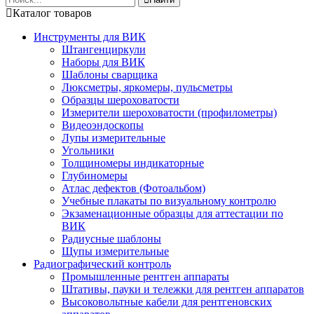
Каталог товаров
Инструменты для ВИК
Штангенциркули
Наборы для ВИК
Шаблоны сварщика
Люксметры, яркомеры, пульсметры
Образцы шероховатости
Измерители шероховатости (профилометры)
Видеоэндоскопы
Лупы измерительные
Угольники
Толщиномеры индикаторные
Глубиномеры
Атлас дефектов (Фотоальбом)
Учебные плакаты по визуальному контролю
Экзаменационные образцы для аттестации по
ВИК
Радиусные шаблоны
Щупы измерительные
Радиографический контроль
Промышленные рентген аппараты
Штативы, пауки и тележки для рентген аппаратов
Высоковольтные кабели для рентгеновских