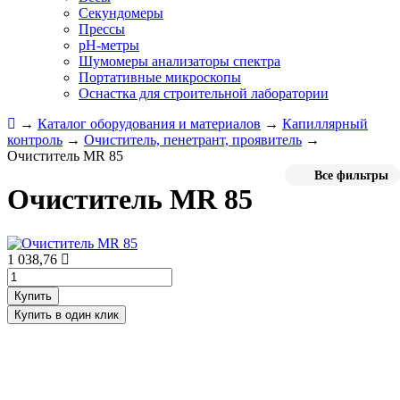
Секундомеры
Прессы
pH-метры
Шумомеры анализаторы спектра
Портативные микроскопы
Оснастка для строительной лаборатории
→
Каталог оборудования и материалов
→
Капиллярный
контроль
→
Очиститель, пенетрант, проявитель
→
Очиститель MR 85
Все фильтры
Очиститель MR 85
1 038,76