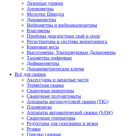
Лазерные уровни
Анемометры
Молотки Шмидта
Динамометры
Виброметры и виброанализаторы
Влагомеры
Приборы диагностики свай и опор
Регистраторы и системы мониторинга
Крановые весы
Высотомеры, Ультразвуковые Дальномеры
Тахометры цифровые
Дифманометры
Динамометрические ключи
Всё для сварки
Аксессуары и запасные части
Термитная сварка
Сварочные инверторы
Сварочные полуавтоматы
Аппараты аргонодуговой сварки (TIG)
Плазморезы
Аппараты автоматической сварки (SAW)
Сварочные генераторы
Редукторы для газосварки и резки
Резаки
Горелки газовые