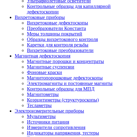
Ультрафиолетовые осветители
Контрольные образцы для капиллярной
дефектоскопии
Вихретоковые приборы
Вихретоковые дефектоскопы
Преобразователи Константа
Меры толщины покрытий
Образцы вихретокового контроля
Каретки для контроля резьбы
Вихретоковые преобразователи
Магнитная дефектоскопия
Магнитные порошки и концентраты
Магнитные суспензии
Фоновые краски
Магнитопорошковые дефектоскопы
Электромагниты и постоянные магниты
Контрольные образцы для МПД
Магнитометры
Коэрцитиметры (структуроскопы)
Тесламетры
Электроизмерительные приборы
Мультиметры
Источники питания
Измерители сопротивления
Индикаторы напряжения, тестеры