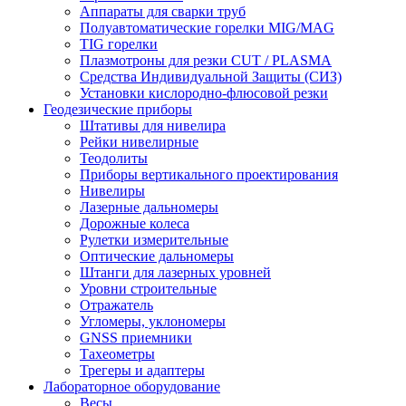
Аппараты для сварки труб
Полуавтоматические горелки MIG/MAG
TIG горелки
Плазмотроны для резки CUT / PLASMA
Средства Индивидуальной Защиты (СИЗ)
Установки кислородно-флюсовой резки
Геодезические приборы
Штативы для нивелира
Рейки нивелирные
Теодолиты
Приборы вертикального проектирования
Нивелиры
Лазерные дальномеры
Дорожные колеса
Рулетки измерительные
Оптические дальномеры
Штанги для лазерных уровней
Уровни строительные
Отражатель
Угломеры, уклономеры
GNSS приемники
Тахеометры
Трегеры и адаптеры
Лабораторное оборудование
Весы