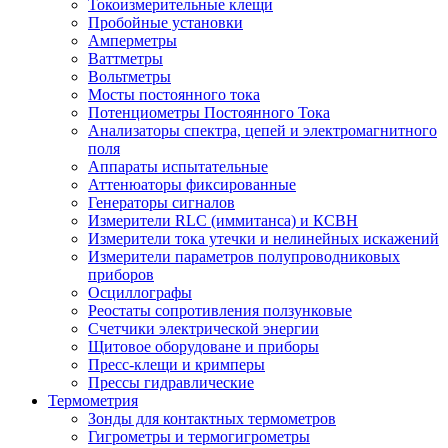
Токоизмерительные клещи
Пробойные установки
Амперметры
Ваттметры
Вольтметры
Мосты постоянного тока
Потенциометры Постоянного Тока
Анализаторы спектра, цепей и электромагнитного
поля
Аппараты испытательные
Аттенюаторы фиксированные
Генераторы сигналов
Измерители RLC (иммитанса) и КСВН
Измерители тока утечки и нелинейных искажений
Измерители параметров полупроводниковых
приборов
Осциллографы
Реостаты сопротивления ползунковые
Счетчики электрической энергии
Щитовое оборудоване и приборы
Пресс-клещи и кримперы
Прессы гидравлические
Термометрия
Зонды для контактных термометров
Гигрометры и термогигрометры