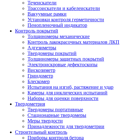
Течеискатели
Трассоискатели и кабелеискатели
Вакуумные рамки
Установки контроля герметичности
Пенопленочный индикатор
Контроль покрытий
Толщиномеры механические
Контроль лакокрасочных материалов ЛКП
Адгезиметры
Твердомеры покрытий
Толщиномеры защитных покрытий
Электроискровые дефектоскопы
Вискозиметр
Гриндометр
Блескомер
Испытания на изгиб, растяжение и удар
Камеры для циклических испытаний
Наборы для оценки поверхности
Твердометрия
Твердомеры портативные
Стационарные твердомеры
Меры твердости
Принадлежности для твердометрии
Строительный контроль
Приборы контроля бетона