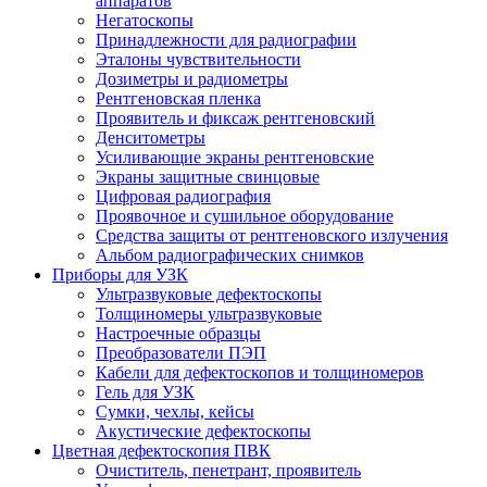
аппаратов
Негатоскопы
Принадлежности для радиографии
Эталоны чувствительности
Дозиметры и радиометры
Рентгеновская пленка
Проявитель и фиксаж рентгеновский
Денситометры
Усиливающие экраны рентгеновские
Экраны защитные свинцовые
Цифровая радиография
Проявочное и сушильное оборудование
Средства защиты от рентгеновского излучения
Альбом радиографических снимков
Приборы для УЗК
Ультразвуковые дефектоскопы
Толщиномеры ультразвуковые
Настроечные образцы
Преобразователи ПЭП
Кабели для дефектоскопов и толщиномеров
Гель для УЗК
Сумки, чехлы, кейсы
Акустические дефектоскопы
Цветная дефектоскопия ПВК
Очиститель, пенетрант, проявитель