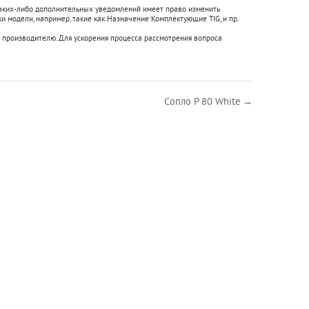
 каких-либо дополнительных уведомлений имеет право изменить
и модели, например, такие как
Назначение:
Комплектующие TIG
, и пр.
 производителю. Для ускорения процесса рассмотрения вопроса
Сопло Р 80 White →