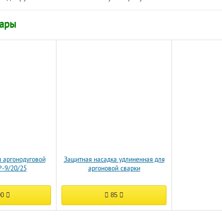
вары
я аргонодуговой
Защитная насадка удлиненная для
P-9/20/25
аргоновой сварки
00
85