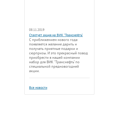
08.11.2019
Стартует акция на ВИК "Транснефть"
С приближением нового года
появляется желание дарить и
получать приятные подарки и
сюрпризы. И это прекрасный повод
приобрести в нашей компании
набор для ВИК "Транснефть" по
специальной предновогодней
акции.
Все новости