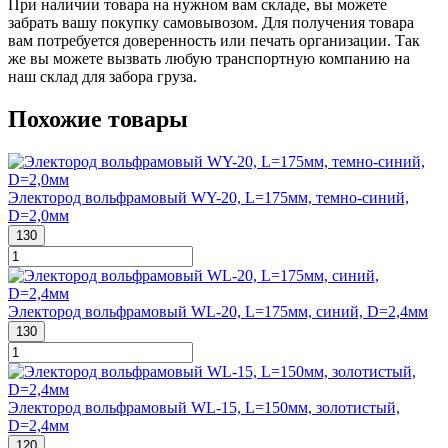
При наличии товара на нужном вам складе, вы можете
забрать вашу покупку самовывозом. Для получения товара
вам потребуется доверенность или печать организации. Так
же вы можете вызвать любую транспортную компанию на
наш склад для забора груза.
Похожие товары
Электород вольфрамовый WY-20, L=175мм, темно-синий,
D=2,0мм
130
Электород вольфрамовый WL-20, L=175мм, синий, D=2,4мм
130
Электород вольфрамовый WL-15, L=150мм, золотистый,
D=2,4мм
120