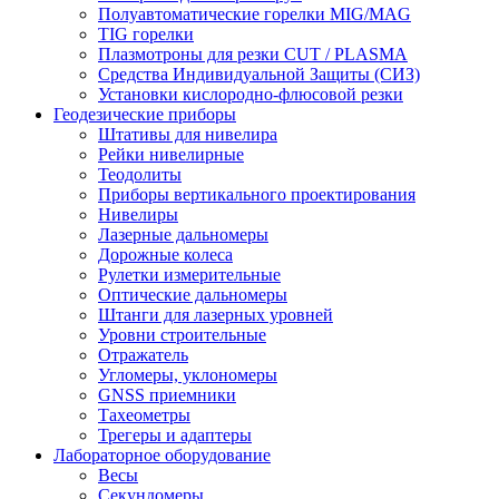
Полуавтоматические горелки MIG/MAG
TIG горелки
Плазмотроны для резки CUT / PLASMA
Средства Индивидуальной Защиты (СИЗ)
Установки кислородно-флюсовой резки
Геодезические приборы
Штативы для нивелира
Рейки нивелирные
Теодолиты
Приборы вертикального проектирования
Нивелиры
Лазерные дальномеры
Дорожные колеса
Рулетки измерительные
Оптические дальномеры
Штанги для лазерных уровней
Уровни строительные
Отражатель
Угломеры, уклономеры
GNSS приемники
Тахеометры
Трегеры и адаптеры
Лабораторное оборудование
Весы
Секундомеры