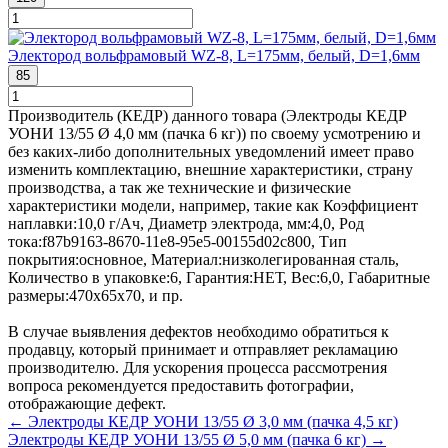
Электород вольфрамовый WZ-8, L=175мм, белый, D=1,6мм
85
Производитель (КЕДР) данного товара (Электроды КЕДР
УОНИ 13/55 Ø 4,0 мм (пачка 6 кг)) по своему усмотрению и
без каких-либо дополнительных уведомлений имеет право
изменить комплектацию, внешние характеристики, страну
производства, а так же технические и физические
характеристики модели, например, такие как
Коэффициент
наплавки:
10,0 г/Ач
,
Диаметр электрода, мм:
4,0
,
Род
тока:
f87b9163-8670-11e8-95e5-00155d02c800
,
Тип
покрытия:
основное
,
Материал:
низколегированная сталь
,
Количество в упаковке:
6
,
Гарантия:
НЕТ
,
Вес:
6,0
,
Габаритные
размеры:
470x65x70
, и пр.
В случае выявления дефектов необходимо обратиться к
продавцу, который принимает и отправляет рекламацию
производителю. Для ускорения процесса рассмотрения
вопроса рекомендуется предоставить фотографии,
отображающие дефект.
← Электроды КЕДР УОНИ 13/55 Ø 3,0 мм (пачка 4,5 кг)
Электроды КЕДР УОНИ 13/55 Ø 5,0 мм (пачка 6 кг) →