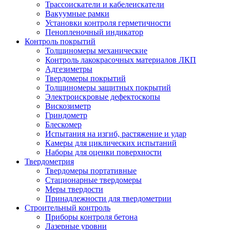
Трассоискатели и кабелеискатели
Вакуумные рамки
Установки контроля герметичности
Пенопленочный индикатор
Контроль покрытий
Толщиномеры механические
Контроль лакокрасочных материалов ЛКП
Адгезиметры
Твердомеры покрытий
Толщиномеры защитных покрытий
Электроискровые дефектоскопы
Вискозиметр
Гриндометр
Блескомер
Испытания на изгиб, растяжение и удар
Камеры для циклических испытаний
Наборы для оценки поверхности
Твердометрия
Твердомеры портативные
Стационарные твердомеры
Меры твердости
Принадлежности для твердометрии
Строительный контроль
Приборы контроля бетона
Лазерные уровни