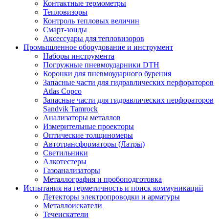
Контактные термометры
Тепловизоры
Контроль тепловых величин
Смарт-зонды
Аксессуары для тепловизоров
Промышленное оборудование и инструмент
Наборы инструмента
Погружные пневмоударники DTH
Коронки для пневмоударного бурения
Запасные части для гидравлических перфораторов
Atlas Copco
Запасные части для гидравлических перфораторов
Sandvik Tamrock
Анализаторы металлов
Измерительные проекторы
Оптические толщиномеры
Автотрансформаторы (Латры)
Светильники
Алкотестеры
Газоанализаторы
Металлография и пробоподготовка
Испытания на герметичность и поиск коммуникаций
Детекторы электропроводки и арматуры
Металлоискатели
Течеискатели