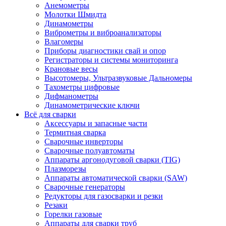
Анемометры
Молотки Шмидта
Динамометры
Виброметры и виброанализаторы
Влагомеры
Приборы диагностики свай и опор
Регистраторы и системы мониторинга
Крановые весы
Высотомеры, Ультразвуковые Дальномеры
Тахометры цифровые
Дифманометры
Динамометрические ключи
Всё для сварки
Аксессуары и запасные части
Термитная сварка
Сварочные инверторы
Сварочные полуавтоматы
Аппараты аргонодуговой сварки (TIG)
Плазморезы
Аппараты автоматической сварки (SAW)
Сварочные генераторы
Редукторы для газосварки и резки
Резаки
Горелки газовые
Аппараты для сварки труб