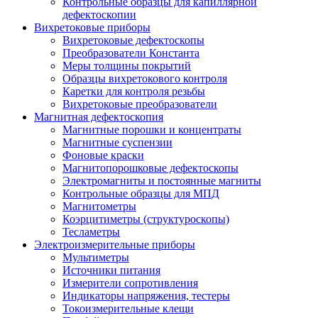
Контрольные образцы для капиллярной
дефектоскопии
Вихретоковые приборы
Вихретоковые дефектоскопы
Преобразователи Константа
Меры толщины покрытий
Образцы вихретокового контроля
Каретки для контроля резьбы
Вихретоковые преобразователи
Магнитная дефектоскопия
Магнитные порошки и концентраты
Магнитные суспензии
Фоновые краски
Магнитопорошковые дефектоскопы
Электромагниты и постоянные магниты
Контрольные образцы для МПД
Магнитометры
Коэрцитиметры (структуроскопы)
Тесламетры
Электроизмерительные приборы
Мультиметры
Источники питания
Измерители сопротивления
Индикаторы напряжения, тестеры
Токоизмерительные клещи