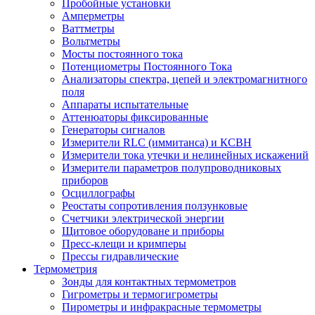
Пробойные установки
Амперметры
Ваттметры
Вольтметры
Мосты постоянного тока
Потенциометры Постоянного Тока
Анализаторы спектра, цепей и электромагнитного
поля
Аппараты испытательные
Аттенюаторы фиксированные
Генераторы сигналов
Измерители RLC (иммитанса) и КСВН
Измерители тока утечки и нелинейных искажений
Измерители параметров полупроводниковых
приборов
Осциллографы
Реостаты сопротивления ползунковые
Счетчики электрической энергии
Щитовое оборудоване и приборы
Пресс-клещи и кримперы
Прессы гидравлические
Термометрия
Зонды для контактных термометров
Гигрометры и термогигрометры
Пирометры и инфракрасные термометры