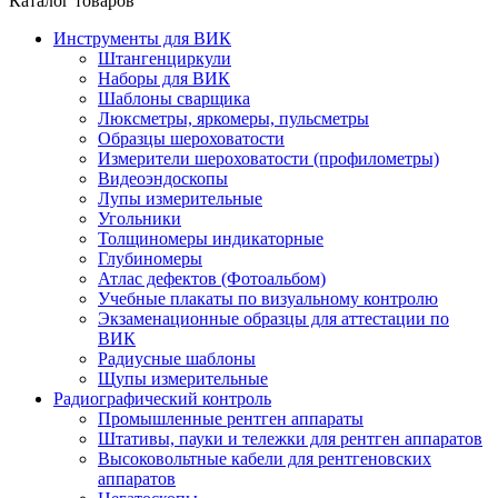
Каталог товаров
Инструменты для ВИК
Штангенциркули
Наборы для ВИК
Шаблоны сварщика
Люксметры, яркомеры, пульсметры
Образцы шероховатости
Измерители шероховатости (профилометры)
Видеоэндоскопы
Лупы измерительные
Угольники
Толщиномеры индикаторные
Глубиномеры
Атлас дефектов (Фотоальбом)
Учебные плакаты по визуальному контролю
Экзаменационные образцы для аттестации по
ВИК
Радиусные шаблоны
Щупы измерительные
Радиографический контроль
Промышленные рентген аппараты
Штативы, пауки и тележки для рентген аппаратов
Высоковольтные кабели для рентгеновских
аппаратов