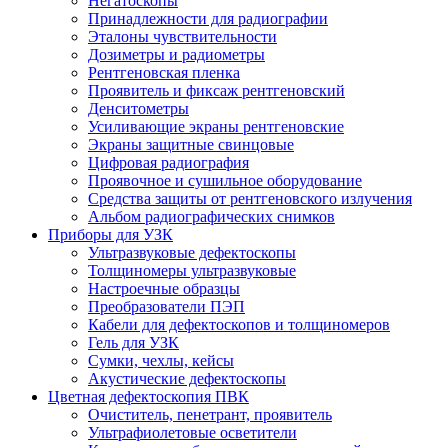
Негатоскопы
Принадлежности для радиографии
Эталоны чувствительности
Дозиметры и радиометры
Рентгеновская пленка
Проявитель и фиксаж рентгеновский
Денситометры
Усиливающие экраны рентгеновские
Экраны защитные свинцовые
Цифровая радиография
Проявочное и сушильное оборудование
Средства защиты от рентгеновского излучения
Альбом радиографических снимков
Приборы для УЗК
Ультразвуковые дефектоскопы
Толщиномеры ультразвуковые
Настроечные образцы
Преобразователи ПЭП
Кабели для дефектоскопов и толщиномеров
Гель для УЗК
Сумки, чехлы, кейсы
Акустические дефектоскопы
Цветная дефектоскопия ПВК
Очиститель, пенетрант, проявитель
Ультрафиолетовые осветители