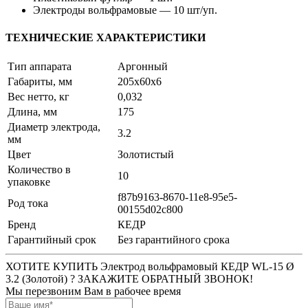
Электроды вольфрамовые — 10 шт/уп.
ТЕХНИЧЕСКИЕ ХАРАКТЕРИСТИКИ
Тип аппарата
Аргонный
Габариты, мм
205х60х6
Вес нетто, кг
0,032
Длина, мм
175
Диаметр электрода,
3.2
мм
Цвет
Золотистый
Количество в
10
упаковке
f87b9163-8670-11e8-95e5-
Род тока
00155d02c800
Бренд
КЕДР
Гарантийный срок
Без гарантийного срока
ХОТИТЕ КУПИТЬ Электрод вольфрамовый КЕДР WL-15 Ø
3.2 (Золотой) ? ЗАКАЖИТЕ ОБРАТНЫЙ ЗВОНОК!
Мы перезвоним Вам в рабочее время