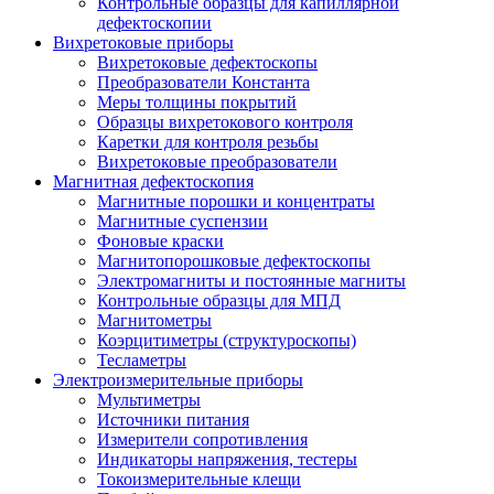
Контрольные образцы для капиллярной
дефектоскопии
Вихретоковые приборы
Вихретоковые дефектоскопы
Преобразователи Константа
Меры толщины покрытий
Образцы вихретокового контроля
Каретки для контроля резьбы
Вихретоковые преобразователи
Магнитная дефектоскопия
Магнитные порошки и концентраты
Магнитные суспензии
Фоновые краски
Магнитопорошковые дефектоскопы
Электромагниты и постоянные магниты
Контрольные образцы для МПД
Магнитометры
Коэрцитиметры (структуроскопы)
Тесламетры
Электроизмерительные приборы
Мультиметры
Источники питания
Измерители сопротивления
Индикаторы напряжения, тестеры
Токоизмерительные клещи