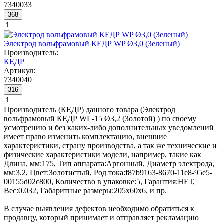
7340033
368
Электрод вольфрамовый КЕДР WP Ø3,0 (Зеленый)
Производитель:
КЕДР
Артикул:
7340040
316
Производитель (КЕДР) данного товара (Электрод
вольфрамовый КЕДР WL-15 Ø3,2 (Золотой) ) по своему
усмотрению и без каких-либо дополнительных уведомлений
имеет право изменить комплектацию, внешние
характеристики, страну производства, а так же технические и
физические характеристики модели, например, такие как
Длина, мм:
175
,
Тип аппарата:
Аргонный
,
Диаметр электрода,
мм:
3.2
,
Цвет:
Золотистый
,
Род тока:
f87b9163-8670-11e8-95e5-
00155d02c800
,
Количество в упаковке:
5
,
Гарантия:
НЕТ
,
Вес:
0.032
,
Габаритные размеры:
205x60x6
, и пр.
В случае выявления дефектов необходимо обратиться к
продавцу, который принимает и отправляет рекламацию