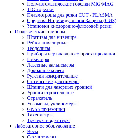
Полуавтоматические горелки MIG/MAG
TIG горелки
Плазмотроны для резки CUT / PLASMA
Средства Индивидуальной Защиты (СИЗ)
Установки кислородно-флюсовой резки
Геодезические приборы
Штативы для нивелира
Рейки нивелирные
Теодолиты
Приборы вертикального проектирования
Нивелиры
Лазерные дальномеры
Дорожные колеса
Рулетки измерительные
Оптические дальномеры
Штанги для лазерных уровней
Уровни строительные
Отражатель
Угломеры, уклономеры
GNSS приемники
Тахеометры
Трегеры и адаптеры
Лабораторное оборудование
Весы
Секундомеры