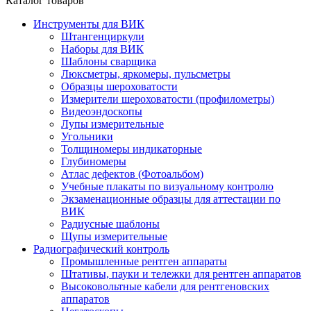
Каталог товаров
Инструменты для ВИК
Штангенциркули
Наборы для ВИК
Шаблоны сварщика
Люксметры, яркомеры, пульсметры
Образцы шероховатости
Измерители шероховатости (профилометры)
Видеоэндоскопы
Лупы измерительные
Угольники
Толщиномеры индикаторные
Глубиномеры
Атлас дефектов (Фотоальбом)
Учебные плакаты по визуальному контролю
Экзаменационные образцы для аттестации по
ВИК
Радиусные шаблоны
Щупы измерительные
Радиографический контроль
Промышленные рентген аппараты
Штативы, пауки и тележки для рентген аппаратов
Высоковольтные кабели для рентгеновских
аппаратов