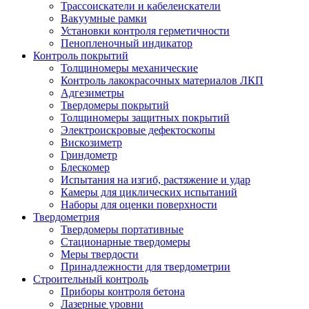
Трассоискатели и кабелеискатели
Вакуумные рамки
Установки контроля герметичности
Пенопленочный индикатор
Контроль покрытий
Толщиномеры механические
Контроль лакокрасочных материалов ЛКП
Адгезиметры
Твердомеры покрытий
Толщиномеры защитных покрытий
Электроискровые дефектоскопы
Вискозиметр
Гриндометр
Блескомер
Испытания на изгиб, растяжение и удар
Камеры для циклических испытаний
Наборы для оценки поверхности
Твердометрия
Твердомеры портативные
Стационарные твердомеры
Меры твердости
Принадлежности для твердометрии
Строительный контроль
Приборы контроля бетона
Лазерные уровни