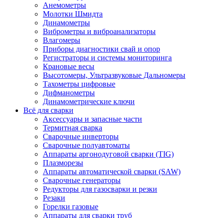
Анемометры
Молотки Шмидта
Динамометры
Виброметры и виброанализаторы
Влагомеры
Приборы диагностики свай и опор
Регистраторы и системы мониторинга
Крановые весы
Высотомеры, Ультразвуковые Дальномеры
Тахометры цифровые
Дифманометры
Динамометрические ключи
Всё для сварки
Аксессуары и запасные части
Термитная сварка
Сварочные инверторы
Сварочные полуавтоматы
Аппараты аргонодуговой сварки (TIG)
Плазморезы
Аппараты автоматической сварки (SAW)
Сварочные генераторы
Редукторы для газосварки и резки
Резаки
Горелки газовые
Аппараты для сварки труб