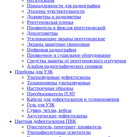
Негатоскопы
Принадлежности для радиографии
Эталоны чувствительности
Дозиметры и радиометры
Рентгеновская пленка
Проявитель и фиксаж рентгеновский
Денситометры
Усиливающие экраны рентгеновские
Экраны защитные свинцовые
Цифровая радиография
Проявочное и сушильное оборудование
Средства защиты от рентгеновского излучения
Альбом радиографических снимков
Приборы для УЗК
Ультразвуковые дефектоскопы
Толщиномеры ультразвуковые
Настроечные образцы
Преобразователи ПЭП
Кабели для дефектоскопов и толщиномеров
Гель для УЗК
Сумки, чехлы, кейсы
Акустические дефектоскопы
Цветная дефектоскопия ПВК
Очиститель, пенетрант, проявитель
Ультрафиолетовые осветители