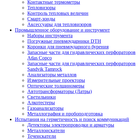
Контактные термометры
Тепловизоры
Контроль тепловых величин
Смарт-зонды
Аксессуары для тепловизоров
Промышленное оборудование и инструмент
Наборы инструмента
Погружные пневмоударники DTH
Коронки для пневмоударного бурения
Запасные части для гидравлических перфораторов
Atlas Copco
Запасные части для гидравлических перфораторов
Sandvik Tamrock
Анализаторы металлов
Измерительные проекторы
Оптические толщиномеры
Автотрансформаторы (Латры)
Светильники
Алкотестеры
Газоанализаторы
Металлография и пробоподготовка
Испытания на герметичность и поиск коммуникаций
Детекторы электропроводки и арматуры
Металлоискатели
Течеискатели