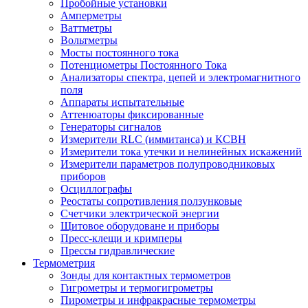
Пробойные установки
Амперметры
Ваттметры
Вольтметры
Мосты постоянного тока
Потенциометры Постоянного Тока
Анализаторы спектра, цепей и электромагнитного
поля
Аппараты испытательные
Аттенюаторы фиксированные
Генераторы сигналов
Измерители RLC (иммитанса) и КСВН
Измерители тока утечки и нелинейных искажений
Измерители параметров полупроводниковых
приборов
Осциллографы
Реостаты сопротивления ползунковые
Счетчики электрической энергии
Щитовое оборудоване и приборы
Пресс-клещи и кримперы
Прессы гидравлические
Термометрия
Зонды для контактных термометров
Гигрометры и термогигрометры
Пирометры и инфракрасные термометры