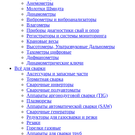
Анемометры
Молотки Шмидта
Динамометры
Виброметры и виброанализаторы
Влагомеры
Приборы диагностики свай и опор
Регистраторы и системы мониторинга
Крановые весы
Высотомеры, Ультразвуковые Дальномеры
Тахометры цифровые
Дифманометры
Динамометрические ключи
Всё для сварки
Аксессуары и запасные части
Термитная сварка
Сварочные инверторы
Сварочные полуавтоматы
Аппараты аргонодуговой сварки (TIG)
Плазморезы
Аппараты автоматической сварки (SAW)
Сварочные генераторы
Редукторы для газосварки и резки
Резаки
Горелки газовые
Аппараты для сварки труб