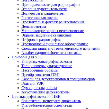
Негатоскопы
Принадлежности для радиографии
Эталоны чувствительности
Дозиметры и радиометры
Рентгеновская пленка
Проявитель и фиксаж рентгеновский
Денситометры
Усиливающие экраны рентгеновские
Экраны защитные свинцовые
Цифровая радиография
Проявочное и сушильное оборудование
Средства защиты от рентгеновского излучения
Альбом радиографических снимков
Приборы для УЗК
Ультразвуковые дефектоскопы
Толщиномеры ультразвуковые
Настроечные образцы
Преобразователи ПЭП
Кабели для дефектоскопов и толщиномеров
Гель для УЗК
Сумки, чехлы, кейсы
Акустические дефектоскопы
Цветная дефектоскопия ПВК
Очиститель, пенетрант, проявитель
Ультрафиолетовые осветители