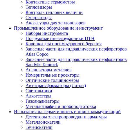
Контактные термометры
Тепловизоры
Контроль тепловых величин
Смарт-зонды
Аксессуары для тепловизоров
Промышленное оборудование и инструмент
Наборы инструмента
Погружные пневмоударники DTH
Коронки для пневмоударного бурения
Запасные части для гидравлических перфораторов
Atlas Copco
Запасные части для гидравлических перфораторов
Sandvik Tamrock
Анализаторы металлов
Измерительные проекторы
Оптические толщиномеры
Автотрансформаторы (Латры)
Светильники
Алкотестеры
Газоанализаторы
Металлография и пробоподготовка
Испытания на герметичность и поиск коммуникаций
Детекторы электропроводки и арматуры
Металлоискатели
Течеискатели