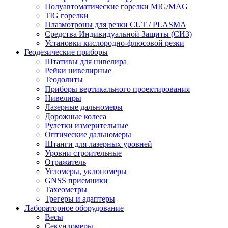
Полуавтоматические горелки MIG/MAG
TIG горелки
Плазмотроны для резки CUT / PLASMA
Средства Индивидуальной Защиты (СИЗ)
Установки кислородно-флюсовой резки
Геодезические приборы
Штативы для нивелира
Рейки нивелирные
Теодолиты
Приборы вертикального проектирования
Нивелиры
Лазерные дальномеры
Дорожные колеса
Рулетки измерительные
Оптические дальномеры
Штанги для лазерных уровней
Уровни строительные
Отражатель
Угломеры, уклономеры
GNSS приемники
Тахеометры
Трегеры и адаптеры
Лабораторное оборудование
Весы
Секундомеры