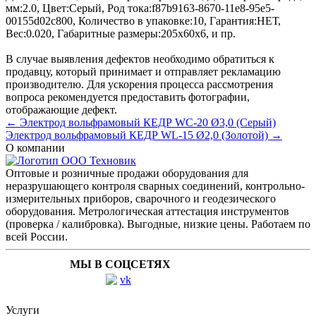
мм:
2.0
,
Цвет:
Серый
,
Род тока:
f87b9163-8670-11e8-95e5-
00155d02c800
,
Количество в упаковке:
10
,
Гарантия:
НЕТ
,
Вес:
0.020
,
Габаритные размеры:
205x60x6
, и пр.
В случае выявления дефектов необходимо обратиться к
продавцу, который принимает и отправляет рекламацию
производителю. Для ускорения процесса рассмотрения
вопроса рекомендуется предоставить фотографии,
отображающие дефект.
← Электрод вольфрамовый КЕДР WC-20 Ø3,0 (Серый)
Электрод вольфрамовый КЕДР WL-15 Ø2,0 (Золотой) →
О компании
Оптовые и розничные продажи оборудования для
неразрушающего контроля сварных соединений, контрольно-
измерительных приборов, сварочного и геодезического
оборудования. Метрологическая аттестация инструментов
(проверка / калибровка). Выгодные, низкие цены. Работаем по
всей России.
МЫ В СОЦСЕТЯХ
Услуги