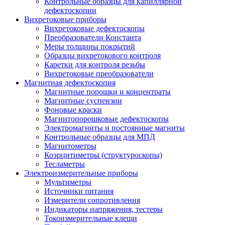
Контрольные образцы для капиллярной
дефектоскопии
Вихретоковые приборы
Вихретоковые дефектоскопы
Преобразователи Константа
Меры толщины покрытий
Образцы вихретокового контроля
Каретки для контроля резьбы
Вихретоковые преобразователи
Магнитная дефектоскопия
Магнитные порошки и концентраты
Магнитные суспензии
Фоновые краски
Магнитопорошковые дефектоскопы
Электромагниты и постоянные магниты
Контрольные образцы для МПД
Магнитометры
Коэрцитиметры (структуроскопы)
Тесламетры
Электроизмерительные приборы
Мультиметры
Источники питания
Измерители сопротивления
Индикаторы напряжения, тестеры
Токоизмерительные клещи