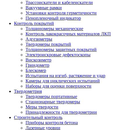
Трассоискатели и кабелеискатели
Вакуумные рамки
Установки контроля герметичности
Пенопленочный индикатор
Контроль покрытий
Толщиномеры механические
Контроль лакокрасочных материалов ЛКП
Адгезиметры
Твердомеры покрытий
Толщиномеры защитных покрытий
Электроискровые дефектоскопы
Вискозиметр
Гриндометр
Блескомер
Испытания на изгиб, растяжение и удар
Камеры для циклических испытаний
Наборы для оценки поверхности
Твердометрия
Твердомеры портативные
Стационарные твердомеры
Меры твердости
Принадлежности для твердометрии
Строительный контроль
Приборы контроля бетона
Лазерные уровни