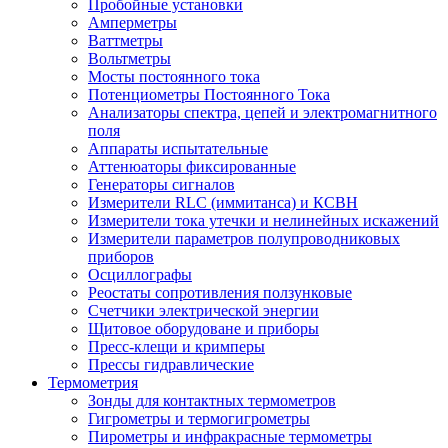
Пробойные установки
Амперметры
Ваттметры
Вольтметры
Мосты постоянного тока
Потенциометры Постоянного Тока
Анализаторы спектра, цепей и электромагнитного
поля
Аппараты испытательные
Аттенюаторы фиксированные
Генераторы сигналов
Измерители RLC (иммитанса) и КСВН
Измерители тока утечки и нелинейных искажений
Измерители параметров полупроводниковых
приборов
Осциллографы
Реостаты сопротивления ползунковые
Счетчики электрической энергии
Щитовое оборудоване и приборы
Пресс-клещи и кримперы
Прессы гидравлические
Термометрия
Зонды для контактных термометров
Гигрометры и термогигрометры
Пирометры и инфракрасные термометры