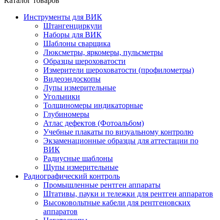
Каталог товаров
Инструменты для ВИК
Штангенциркули
Наборы для ВИК
Шаблоны сварщика
Люксметры, яркомеры, пульсметры
Образцы шероховатости
Измерители шероховатости (профилометры)
Видеоэндоскопы
Лупы измерительные
Угольники
Толщиномеры индикаторные
Глубиномеры
Атлас дефектов (Фотоальбом)
Учебные плакаты по визуальному контролю
Экзаменационные образцы для аттестации по
ВИК
Радиусные шаблоны
Щупы измерительные
Радиографический контроль
Промышленные рентген аппараты
Штативы, пауки и тележки для рентген аппаратов
Высоковольтные кабели для рентгеновских
аппаратов