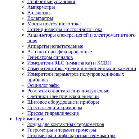
Пробойные установки
Амперметры
Ваттметры
Вольтметры
Мосты постоянного тока
Потенциометры Постоянного Тока
Анализаторы спектра, цепей и электромагнитного
поля
Аппараты испытательные
Аттенюаторы фиксированные
Генераторы сигналов
Измерители RLC (иммитанса) и КСВН
Измерители тока утечки и нелинейных искажений
Измерители параметров полупроводниковых
приборов
Осциллографы
Реостаты сопротивления ползунковые
Счетчики электрической энергии
Щитовое оборудоване и приборы
Пресс-клещи и кримперы
Прессы гидравлические
Термометрия
Зонды для контактных термометров
Гигрометры и термогигрометры
Пирометры и инфракрасные термометры