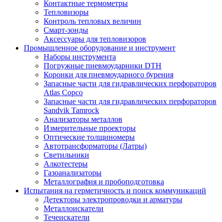
Контактные термометры
Тепловизоры
Контроль тепловых величин
Смарт-зонды
Аксессуары для тепловизоров
Промышленное оборудование и инструмент
Наборы инструмента
Погружные пневмоударники DTH
Коронки для пневмоударного бурения
Запасные части для гидравлических перфораторов
Atlas Copco
Запасные части для гидравлических перфораторов
Sandvik Tamrock
Анализаторы металлов
Измерительные проекторы
Оптические толщиномеры
Автотрансформаторы (Латры)
Светильники
Алкотестеры
Газоанализаторы
Металлография и пробоподготовка
Испытания на герметичность и поиск коммуникаций
Детекторы электропроводки и арматуры
Металлоискатели
Течеискатели