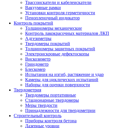
Трассоискатели и кабелеискатели
Вакуумные рамки
Установки контроля герметичности
Пенопленочный индикатор
Контроль покрытий
Толщиномеры механические
Контроль лакокрасочных материалов ЛКП
Адгезиметры
Твердомеры покрытий
Толщиномеры защитных покрытий
Электроискровые дефектоскопы
Вискозиметр
Гриндометр
Блескомер
Испытания на изгиб, растяжение и удар
Камеры для циклических испытаний
Наборы для оценки поверхности
Твердометрия
Твердомеры портативные
Стационарные твердомеры
Меры твердости
Принадлежности для твердометрии
Строительный контроль
Приборы контроля бетона
Лазерные уровни