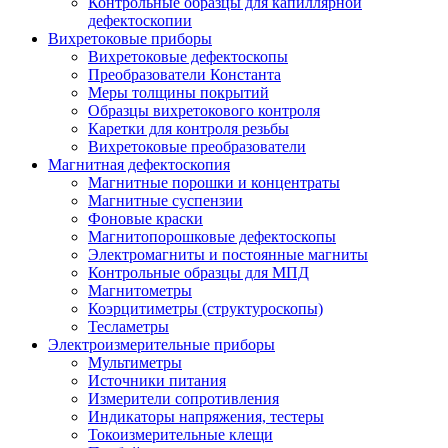
Контрольные образцы для капиллярной
дефектоскопии
Вихретоковые приборы
Вихретоковые дефектоскопы
Преобразователи Константа
Меры толщины покрытий
Образцы вихретокового контроля
Каретки для контроля резьбы
Вихретоковые преобразователи
Магнитная дефектоскопия
Магнитные порошки и концентраты
Магнитные суспензии
Фоновые краски
Магнитопорошковые дефектоскопы
Электромагниты и постоянные магниты
Контрольные образцы для МПД
Магнитометры
Коэрцитиметры (структуроскопы)
Тесламетры
Электроизмерительные приборы
Мультиметры
Источники питания
Измерители сопротивления
Индикаторы напряжения, тестеры
Токоизмерительные клещи