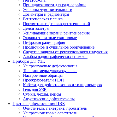
Негатоскопы
Принадлежности для радиографии
Эталоны чувствительности
Дозиметры и радиометры
Рентгеновская пленка
Проявитель и фиксаж рентгеновский
Денситометры
Усиливающие экраны рентгеновские
Экраны защитные свинцовые
Цифровая радиография
Проявочное и сушильное оборудование
Средства защиты от рентгеновского излучения
Альбом радиографических снимков
Приборы для УЗК
Ультразвуковые дефектоскопы
Толщиномеры ультразвуковые
Настроечные образцы
Преобразователи ПЭП
Кабели для дефектоскопов и толщиномеров
Гель для УЗК
Сумки, чехлы, кейсы
Акустические дефектоскопы
Цветная дефектоскопия ПВК
Очиститель, пенетрант, проявитель
Ультрафиолетовые осветители