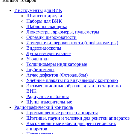
Каталог товаров
Инструменты для ВИК
Штангенциркули
Наборы для ВИК
Шаблоны сварщика
Люксметры, яркомеры, пульсметры
Образцы шероховатости
Измерители шероховатости (профилометры)
Видеоэндоскопы
Лупы измерительные
Угольники
Толщиномеры индикаторные
Глубиномеры
Атлас дефектов (Фотоальбом)
Учебные плакаты по визуальному контролю
Экзаменационные образцы для аттестации по
ВИК
Радиусные шаблоны
Щупы измерительные
Радиографический контроль
Промышленные рентген аппараты
Штативы, пауки и тележки для рентген аппаратов
Высоковольтные кабели для рентгеновских
аппаратов