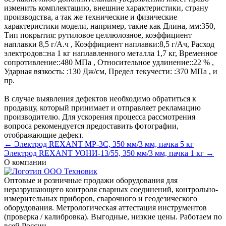
изменить комплектацию, внешние характеристики, страну
производства, а так же технические и физические
характеристики модели, например, такие как
Длина, мм:
350
,
Тип покрытия:
рутиловое целлюлозное, коэффициент
наплавки 8,5 г/А.ч
,
Коэффициент наплавки:
8,5 г/Ач
,
Расход
электродов::
на 1 кг наплавленного металла 1,7 кг
,
Временное
сопротивление::
480 МПа
,
Относительное удлинение::
22 %
,
Ударная вязкость: :
130 Дж/см
,
Предел текучести: :
370 МПа
, и
пр.
В случае выявления дефектов необходимо обратиться к
продавцу, который принимает и отправляет рекламацию
производителю. Для ускорения процесса рассмотрения
вопроса рекомендуется предоставить фотографии,
отображающие дефект.
← Электрод REXANT MP-3C, 350 мм/3 мм, пачка 5 кг
Электрод REXANT УОНИ-13/55, 350 мм/3 мм, пачка 1 кг →
О компании
Оптовые и розничные продажи оборудования для
неразрушающего контроля сварных соединений, контрольно-
измерительных приборов, сварочного и геодезического
оборудования. Метрологическая аттестация инструментов
(проверка / калибровка). Выгодные, низкие цены. Работаем по
всей России.