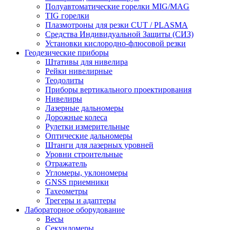
Полуавтоматические горелки MIG/MAG
TIG горелки
Плазмотроны для резки CUT / PLASMA
Средства Индивидуальной Защиты (СИЗ)
Установки кислородно-флюсовой резки
Геодезические приборы
Штативы для нивелира
Рейки нивелирные
Теодолиты
Приборы вертикального проектирования
Нивелиры
Лазерные дальномеры
Дорожные колеса
Рулетки измерительные
Оптические дальномеры
Штанги для лазерных уровней
Уровни строительные
Отражатель
Угломеры, уклономеры
GNSS приемники
Тахеометры
Трегеры и адаптеры
Лабораторное оборудование
Весы
Секундомеры