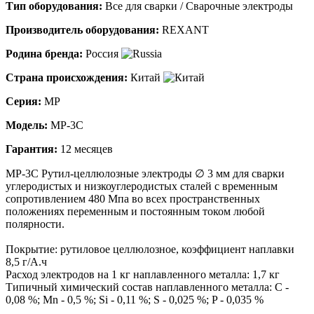
Тип оборудования:
Все для сварки / Сварочные электроды
Производитель оборудования:
REXANT
Родина бренда:
Россия
Страна происхождения:
Китай
Серия:
MP
Модель:
MP-3C
Гарантия:
12 месяцев
МР-3С Рутил-целлюлозные электроды ∅ 3 мм для сварки
углеродистых и низкоуглеродистых сталей с временным
сопротивлением 480 Мпа во всех пространственных
положениях переменным и постоянным током любой
полярности.
Покрытие: рутиловое целлюлозное, коэффициент наплавки
8,5 г/А.ч
Расход электродов на 1 кг наплавленного металла: 1,7 кг
Типичный химический состав наплавленного металла: С -
0,08 %; Mn - 0,5 %; Si - 0,11 %; S - 0,025 %; P - 0,035 %