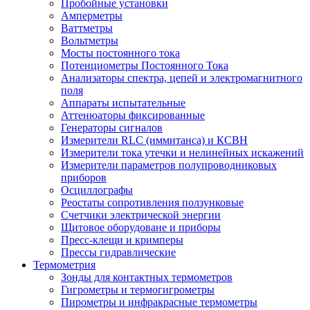
Пробойные установки
Амперметры
Ваттметры
Вольтметры
Мосты постоянного тока
Потенциометры Постоянного Тока
Анализаторы спектра, цепей и электромагнитного
поля
Аппараты испытательные
Аттенюаторы фиксированные
Генераторы сигналов
Измерители RLC (иммитанса) и КСВН
Измерители тока утечки и нелинейных искажений
Измерители параметров полупроводниковых
приборов
Осциллографы
Реостаты сопротивления ползунковые
Счетчики электрической энергии
Щитовое оборудоване и приборы
Пресс-клещи и кримперы
Прессы гидравлические
Термометрия
Зонды для контактных термометров
Гигрометры и термогигрометры
Пирометры и инфракрасные термометры