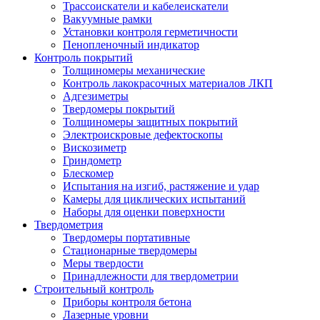
Трассоискатели и кабелеискатели
Вакуумные рамки
Установки контроля герметичности
Пенопленочный индикатор
Контроль покрытий
Толщиномеры механические
Контроль лакокрасочных материалов ЛКП
Адгезиметры
Твердомеры покрытий
Толщиномеры защитных покрытий
Электроискровые дефектоскопы
Вискозиметр
Гриндометр
Блескомер
Испытания на изгиб, растяжение и удар
Камеры для циклических испытаний
Наборы для оценки поверхности
Твердометрия
Твердомеры портативные
Стационарные твердомеры
Меры твердости
Принадлежности для твердометрии
Строительный контроль
Приборы контроля бетона
Лазерные уровни