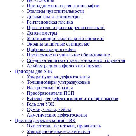
Негатоскопы
Принадлежности для радиографии
Эталоны чувствительности
Дозиметры и радиометры
Рентгеновская пленка
Проявитель и фиксаж рентгеновский
Денситометры
Усиливающие экраны рентгеновские
Экраны защитные свинцовые
Цифровая радиография
Проявочное и сушильное оборудование
Средства защиты от рентгеновского излучения
Альбом радиографических снимков
Приборы для УЗК
Ультразвуковые дефектоскопы
Толщиномеры ультразвуковые
Настроечные образцы
Преобразователи ПЭП
Кабели для дефектоскопов и толщиномеров
Гель для УЗК
Сумки, чехлы, кейсы
Акустические дефектоскопы
Цветная дефектоскопия ПВК
Очиститель, пенетрант, проявитель
Ультрафиолетовые осветители