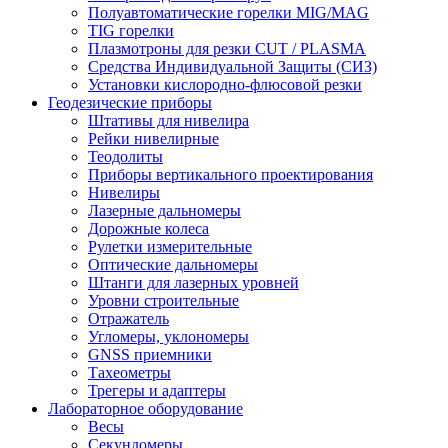
Полуавтоматические горелки MIG/MAG
TIG горелки
Плазмотроны для резки CUT / PLASMA
Средства Индивидуальной Защиты (СИЗ)
Установки кислородно-флюсовой резки
Геодезические приборы
Штативы для нивелира
Рейки нивелирные
Теодолиты
Приборы вертикального проектирования
Нивелиры
Лазерные дальномеры
Дорожные колеса
Рулетки измерительные
Оптические дальномеры
Штанги для лазерных уровней
Уровни строительные
Отражатель
Угломеры, уклономеры
GNSS приемники
Тахеометры
Трегеры и адаптеры
Лабораторное оборудование
Весы
Секундомеры