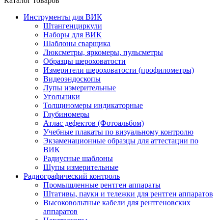
Каталог товаров
Инструменты для ВИК
Штангенциркули
Наборы для ВИК
Шаблоны сварщика
Люксметры, яркомеры, пульсметры
Образцы шероховатости
Измерители шероховатости (профилометры)
Видеоэндоскопы
Лупы измерительные
Угольники
Толщиномеры индикаторные
Глубиномеры
Атлас дефектов (Фотоальбом)
Учебные плакаты по визуальному контролю
Экзаменационные образцы для аттестации по
ВИК
Радиусные шаблоны
Щупы измерительные
Радиографический контроль
Промышленные рентген аппараты
Штативы, пауки и тележки для рентген аппаратов
Высоковольтные кабели для рентгеновских
аппаратов