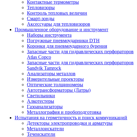
Контактные термометры
Тепловизоры
Контроль тепловых величин
Смарт-зонды
Аксессуары для тепловизоров
Промышленное оборудование и инструмент
Наборы инструмента
Погружные пневмоударники DTH
Коронки для пневмоударного бурения
Запасные части для гидравлических перфораторов
Atlas Copco
Запасные части для гидравлических перфораторов
Sandvik Tamrock
Анализаторы металлов
Измерительные проекторы
Оптические толщиномеры
Автотрансформаторы (Латры)
Светильники
Алкотестеры
Газоанализаторы
Металлография и пробоподготовка
Испытания на герметичность и поиск коммуникаций
Детекторы электропроводки и арматуры
Металлоискатели
Течеискатели