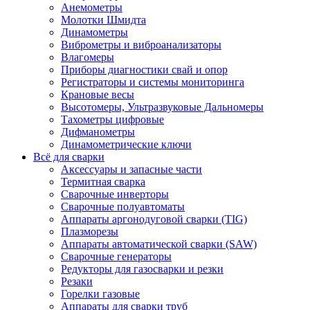
Анемометры
Молотки Шмидта
Динамометры
Виброметры и виброанализаторы
Влагомеры
Приборы диагностики свай и опор
Регистраторы и системы мониторинга
Крановые весы
Высотомеры, Ультразвуковые Дальномеры
Тахометры цифровые
Дифманометры
Динамометрические ключи
Всё для сварки
Аксессуары и запасные части
Термитная сварка
Сварочные инверторы
Сварочные полуавтоматы
Аппараты аргонодуговой сварки (TIG)
Плазморезы
Аппараты автоматической сварки (SAW)
Сварочные генераторы
Редукторы для газосварки и резки
Резаки
Горелки газовые
Аппараты для сварки труб