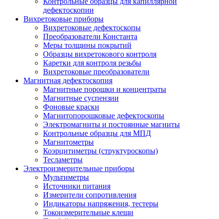
Контрольные образцы для капиллярной
дефектоскопии
Вихретоковые приборы
Вихретоковые дефектоскопы
Преобразователи Константа
Меры толщины покрытий
Образцы вихретокового контроля
Каретки для контроля резьбы
Вихретоковые преобразователи
Магнитная дефектоскопия
Магнитные порошки и концентраты
Магнитные суспензии
Фоновые краски
Магнитопорошковые дефектоскопы
Электромагниты и постоянные магниты
Контрольные образцы для МПД
Магнитометры
Коэрцитиметры (структуроскопы)
Тесламетры
Электроизмерительные приборы
Мультиметры
Источники питания
Измерители сопротивления
Индикаторы напряжения, тестеры
Токоизмерительные клещи