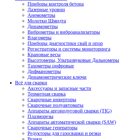
Приборы контроля бетона
Лазерные уровни
Анемометры
Молотки Шмидта
Динамометры
Виброметры и виброанализаторы
Влагомеры
Приборы диагностики свай и опор
Регистраторы и системы мониторинга
Крановые весы
Высотомеры, Ультразвуковые Дальномеры
Тахометры цифровые
Дифманометры
Динамометрические ключи
Всё для сварки
Аксессуары и запасные части
Термитная сварка
Сварочные инверторы
Сварочные полуавтоматы
Аппараты аргонодуговой сварки (TIG)
Плазморезы
Аппараты автоматической сварки (SAW)
Сварочные генераторы
Редукторы для газосварки и резки
Резаки