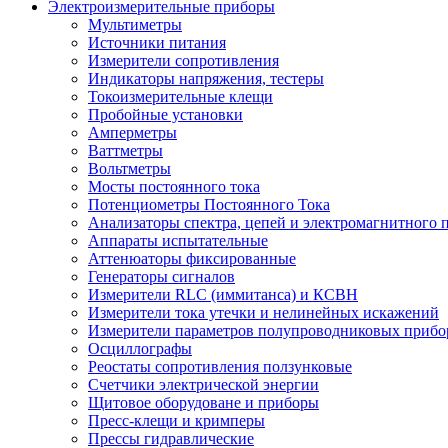
Электроизмерительные приборы
Мультиметры
Источники питания
Измерители сопротивления
Индикаторы напряжения, тестеры
Токоизмерительные клещи
Пробойные установки
Амперметры
Ваттметры
Вольтметры
Мосты постоянного тока
Потенциометры Постоянного Тока
Анализаторы спектра, цепей и электромагнитного 
Аппараты испытательные
Аттенюаторы фиксированные
Генераторы сигналов
Измерители RLC (иммитанса) и КСВН
Измерители тока утечки и нелинейных искажений
Измерители параметров полупроводниковых прибо
Осциллографы
Реостаты сопротивления ползунковые
Счетчики электрической энергии
Щитовое оборудоване и приборы
Пресс-клещи и кримперы
Прессы гидравлические