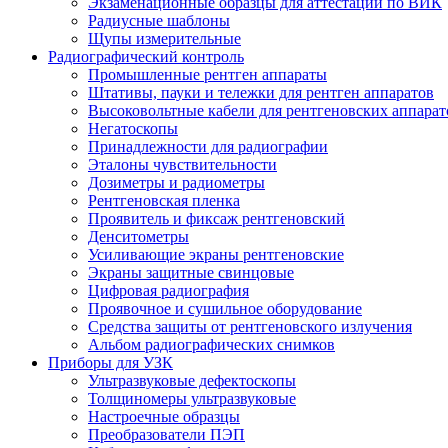
Экзаменационные образцы для аттестации по ВИК
Радиусные шаблоны
Щупы измерительные
Радиографический контроль
Промышленные рентген аппараты
Штативы, пауки и тележки для рентген аппаратов
Высоковольтные кабели для рентгеновских аппарат
Негатоскопы
Принадлежности для радиографии
Эталоны чувствительности
Дозиметры и радиометры
Рентгеновская пленка
Проявитель и фиксаж рентгеновский
Денситометры
Усиливающие экраны рентгеновские
Экраны защитные свинцовые
Цифровая радиография
Проявочное и сушильное оборудование
Средства защиты от рентгеновского излучения
Альбом радиографических снимков
Приборы для УЗК
Ультразвуковые дефектоскопы
Толщиномеры ультразвуковые
Настроечные образцы
Преобразователи ПЭП