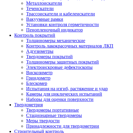
Металлоискатели
Течеискатели
Трассоискатели и кабелеискатели
Вакуумные рамки
Установки контроля герметичности
Пенопленочный индикатор
Контроль покрытий
Толщиномеры механические
Контроль лакокрасочных материалов ЛКП
Адгезиметры
Твердомеры покрытий
Толщиномеры защитных покрытий
Электроискровые дефектоскопы
Вискозиметр
Гриндометр
Блескомер
Испытания на изгиб, растяжение и удар
Камеры для циклических испытаний
Наборы для оценки поверхности
Твердометрия
Твердомеры портативные
Стационарные твердомеры
Меры твердости
Принадлежности для твердометрии
Строительный контроль