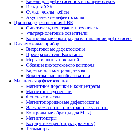
Кабели для дефектоскопов и толщиномеров
Гель для УЗК
Сумки, чехлы, кейсы
Акустические дефектоскопы
Цветная дефектоскопия ПВК
Очиститель, пенетрант, проявитель
Ультрафиолетовые осветители
Контрольные образцы для капиллярной дефектоско
Вихретоковые приборы
Вихретоковые дефектоскопы
Преобразователи Константа
Меры толщины покрытий
Образцы вихретокового контроля
Каретки для контроля резьбы
Вихретоковые преобразователи
Магнитная дефектоскопия
Магнитные порошки и концентраты
Магнитные суспензии
Фоновые краски
Магнитопорошковые дефектоскопы
Электромагниты и постоянные магниты
Контрольные образцы для МПД
Магнитометры
Коэрцитиметры (структуроскопы)
Тесламетры