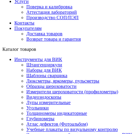
Услуги
Поверка и калибровка
Аттестация лабораторий
Производство СОП/ПЭП
Контакты
Покупателям
Доставка товаров
Возврат товара и гарантия
Каталог товаров
Инструменты для ВИК
Штангенциркули
Наборы для ВИК
Шаблоны сварщика
Люксметры, яркомеры, пульсметры
Образцы шероховатости
Измерители шероховатости (профилометры)
Видеоэндоскопы
Лупы измерительные
Угольники
Толщиномеры индикаторные
Глубиномеры
Атлас дефектов (Фотоальбом)
Учебные плакаты по визуальному контролю