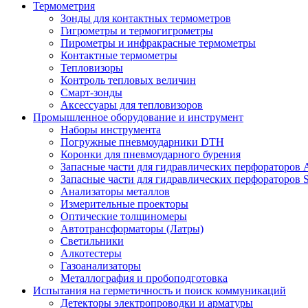
Термометрия
Зонды для контактных термометров
Гигрометры и термогигрометры
Пирометры и инфракрасные термометры
Контактные термометры
Тепловизоры
Контроль тепловых величин
Смарт-зонды
Аксессуары для тепловизоров
Промышленное оборудование и инструмент
Наборы инструмента
Погружные пневмоударники DTH
Коронки для пневмоударного бурения
Запасные части для гидравлических перфораторов A
Запасные части для гидравлических перфораторов S
Анализаторы металлов
Измерительные проекторы
Оптические толщиномеры
Автотрансформаторы (Латры)
Светильники
Алкотестеры
Газоанализаторы
Металлография и пробоподготовка
Испытания на герметичность и поиск коммуникаций
Детекторы электропроводки и арматуры