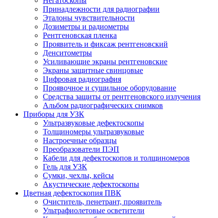
Негатоскопы
Принадлежности для радиографии
Эталоны чувствительности
Дозиметры и радиометры
Рентгеновская пленка
Проявитель и фиксаж рентгеновский
Денситометры
Усиливающие экраны рентгеновские
Экраны защитные свинцовые
Цифровая радиография
Проявочное и сушильное оборудование
Средства защиты от рентгеновского излучения
Альбом радиографических снимков
Приборы для УЗК
Ультразвуковые дефектоскопы
Толщиномеры ультразвуковые
Настроечные образцы
Преобразователи ПЭП
Кабели для дефектоскопов и толщиномеров
Гель для УЗК
Сумки, чехлы, кейсы
Акустические дефектоскопы
Цветная дефектоскопия ПВК
Очиститель, пенетрант, проявитель
Ультрафиолетовые осветители