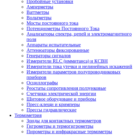
Пробойные установки
Амперметры
Ваттметры
Вольтметры
Мосты постоянного тока
Потенциометры Постоянного Тока
Анализаторы спектра, цепей и электромагнитного
поля
Аппараты испытательные
Аттенюаторы фиксированные
Генераторы сигналов
Измерители RLC (иммитанса) и КСВН
Измерители тока утечки и нелинейных искажений
Измерители параметров полупроводниковых
приборов
Осциллографы
Реостаты сопротивления ползунковые
Счетчики электрической энергии
Щитовое оборудоване и приборы
Пресс-клещи и кримперы
Прессы гидравлические
Термометрия
Зонды для контактных термометров
Гигрометры и термогигрометры
Пирометры и инфракрасные термометры