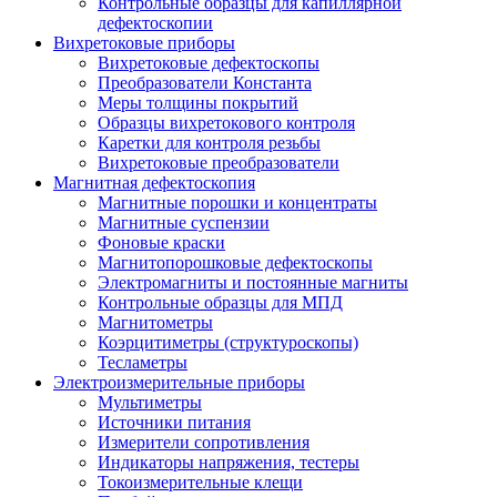
Контрольные образцы для капиллярной
дефектоскопии
Вихретоковые приборы
Вихретоковые дефектоскопы
Преобразователи Константа
Меры толщины покрытий
Образцы вихретокового контроля
Каретки для контроля резьбы
Вихретоковые преобразователи
Магнитная дефектоскопия
Магнитные порошки и концентраты
Магнитные суспензии
Фоновые краски
Магнитопорошковые дефектоскопы
Электромагниты и постоянные магниты
Контрольные образцы для МПД
Магнитометры
Коэрцитиметры (структуроскопы)
Тесламетры
Электроизмерительные приборы
Мультиметры
Источники питания
Измерители сопротивления
Индикаторы напряжения, тестеры
Токоизмерительные клещи