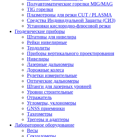
Полуавтоматические горелки MIG/MAG
TIG горелки
Плазмотроны для резки CUT / PLASMA
Средства Индивидуальной Защиты (СИЗ)
Установки кислородно-флюсовой резки
Геодезические приборы
Штативы для нивелира
Рейки нивелирные
Теодолиты
Приборы вертикального проектирования
Нивелиры
Лазерные дальномеры
Дорожные колеса
Рулетки измерительные
Оптические дальномеры
Штанги для лазерных уровней
Уровни строительные
Отражатель
Угломеры, уклономеры
GNSS приемники
Тахеометры
Трегеры и адаптеры
Лабораторное оборудование
Весы
Секундомеры