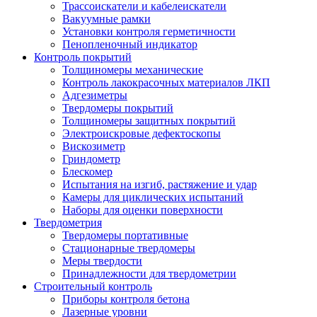
Трассоискатели и кабелеискатели
Вакуумные рамки
Установки контроля герметичности
Пенопленочный индикатор
Контроль покрытий
Толщиномеры механические
Контроль лакокрасочных материалов ЛКП
Адгезиметры
Твердомеры покрытий
Толщиномеры защитных покрытий
Электроискровые дефектоскопы
Вискозиметр
Гриндометр
Блескомер
Испытания на изгиб, растяжение и удар
Камеры для циклических испытаний
Наборы для оценки поверхности
Твердометрия
Твердомеры портативные
Стационарные твердомеры
Меры твердости
Принадлежности для твердометрии
Строительный контроль
Приборы контроля бетона
Лазерные уровни