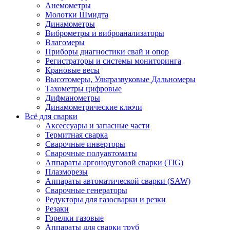
Анемометры
Молотки Шмидта
Динамометры
Виброметры и виброанализаторы
Влагомеры
Приборы диагностики свай и опор
Регистраторы и системы мониторинга
Крановые весы
Высотомеры, Ультразвуковые Дальномеры
Тахометры цифровые
Дифманометры
Динамометрические ключи
Всё для сварки
Аксессуары и запасные части
Термитная сварка
Сварочные инверторы
Сварочные полуавтоматы
Аппараты аргонодуговой сварки (TIG)
Плазморезы
Аппараты автоматической сварки (SAW)
Сварочные генераторы
Редукторы для газосварки и резки
Резаки
Горелки газовые
Аппараты для сварки труб