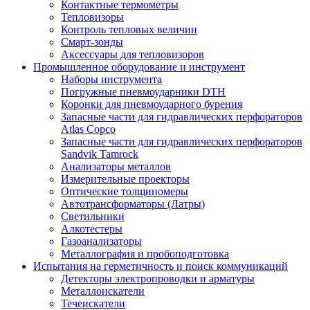
Контактные термометры
Тепловизоры
Контроль тепловых величин
Смарт-зонды
Аксессуары для тепловизоров
Промышленное оборудование и инструмент
Наборы инструмента
Погружные пневмоударники DTH
Коронки для пневмоударного бурения
Запасные части для гидравлических перфораторов
Atlas Copco
Запасные части для гидравлических перфораторов
Sandvik Tamrock
Анализаторы металлов
Измерительные проекторы
Оптические толщиномеры
Автотрансформаторы (Латры)
Светильники
Алкотестеры
Газоанализаторы
Металлография и пробоподготовка
Испытания на герметичность и поиск коммуникаций
Детекторы электропроводки и арматуры
Металлоискатели
Течеискатели