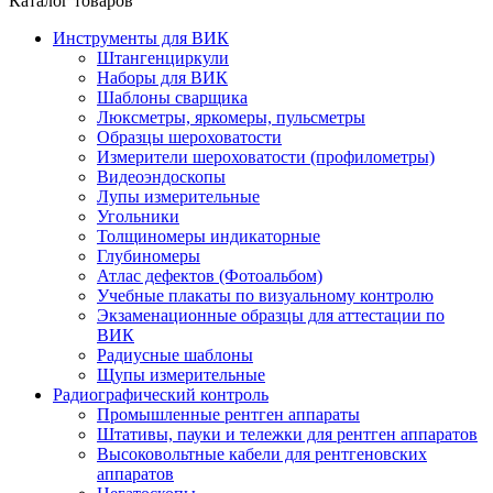
Каталог товаров
Инструменты для ВИК
Штангенциркули
Наборы для ВИК
Шаблоны сварщика
Люксметры, яркомеры, пульсметры
Образцы шероховатости
Измерители шероховатости (профилометры)
Видеоэндоскопы
Лупы измерительные
Угольники
Толщиномеры индикаторные
Глубиномеры
Атлас дефектов (Фотоальбом)
Учебные плакаты по визуальному контролю
Экзаменационные образцы для аттестации по
ВИК
Радиусные шаблоны
Щупы измерительные
Радиографический контроль
Промышленные рентген аппараты
Штативы, пауки и тележки для рентген аппаратов
Высоковольтные кабели для рентгеновских
аппаратов