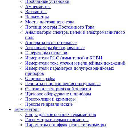
Пробойные установки
Амперметры
Ваттметры
Вольтметры
Мосты постоянного тока
Потенциометры Постоянного Тока
Анализаторы спектра, цепей и электромагнитного
поля
Аппараты испытательные
Аттенюаторы фиксированные
Генераторы сигналов
Измерители RLC (иммитанса) и КСВН
Измерители тока утечки и нелинейных искажений
Измерители параметров полупроводниковых
приборов
Осциллографы
Реостаты сопротивления ползунковые
Счетчики электрической энергии
Щитовое оборудоване и приборы
Пресс-клещи и кримперы
Прессы гидравлические
Термометрия
Зонды для контактных термометров
Гигрометры и термогигрометры
Пирометры и инфракрасные термометры