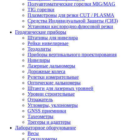
Полуавтоматические горелки MIG/MAG
TIG горелки
Плазмотроны для резки CUT / PLASMA
Средства Индивидуальной Защиты (СИЗ)
Установки кислородно-флюсовой резки
Геодезические приборы
Штативы для нивелира
Рейки нивелирные
Теодолиты
Приборы вертикального проектирования
Нивелиры
Лазерные дальномеры
Дорожные колеса
Рулетки измерительные
Оптические дальномеры
Штанги для лазерных уровней
Уровни строительные
Отражатель
Угломеры, уклономеры
GNSS приемники
Тахеометры
Трегеры и адаптеры
Лабораторное оборудование
Весы
Секундомеры