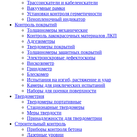
Трассоискатели и кабелеискатели
Вакуумные рамки
Установки контроля герметичности
Пенопленочный индикатор
Контроль покрытий
Толщиномеры механические
Контроль лакокрасочных материалов ЛКП
Адгезиметры
Твердомеры покрытий
Толщиномеры защитных покрытий
Электроискровые дефектоскопы
Вискозиметр
Гриндометр
Блескомер
Испытания на изгиб, растяжение и удар
Камеры для циклических испытаний
Наборы для оценки поверхности
Твердометрия
Твердомеры портативные
Стационарные твердомеры
Меры твердости
Принадлежности для твердометрии
Строительный контроль
Приборы контроля бетона
Лазерные уровни