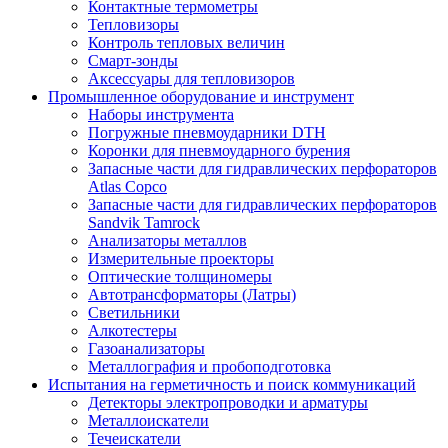
Контактные термометры
Тепловизоры
Контроль тепловых величин
Смарт-зонды
Аксессуары для тепловизоров
Промышленное оборудование и инструмент
Наборы инструмента
Погружные пневмоударники DTH
Коронки для пневмоударного бурения
Запасные части для гидравлических перфораторов
Atlas Copco
Запасные части для гидравлических перфораторов
Sandvik Tamrock
Анализаторы металлов
Измерительные проекторы
Оптические толщиномеры
Автотрансформаторы (Латры)
Светильники
Алкотестеры
Газоанализаторы
Металлография и пробоподготовка
Испытания на герметичность и поиск коммуникаций
Детекторы электропроводки и арматуры
Металлоискатели
Течеискатели