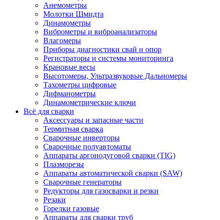
Анемометры
Молотки Шмидта
Динамометры
Виброметры и виброанализаторы
Влагомеры
Приборы диагностики свай и опор
Регистраторы и системы мониторинга
Крановые весы
Высотомеры, Ультразвуковые Дальномеры
Тахометры цифровые
Дифманометры
Динамометрические ключи
Всё для сварки
Аксессуары и запасные части
Термитная сварка
Сварочные инверторы
Сварочные полуавтоматы
Аппараты аргонодуговой сварки (TIG)
Плазморезы
Аппараты автоматической сварки (SAW)
Сварочные генераторы
Редукторы для газосварки и резки
Резаки
Горелки газовые
Аппараты для сварки труб