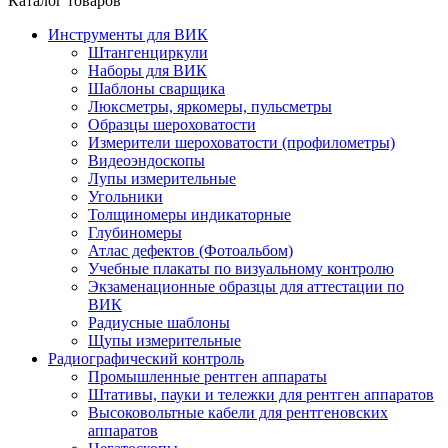
Каталог товаров
Инструменты для ВИК
Штангенциркули
Наборы для ВИК
Шаблоны сварщика
Люксметры, яркомеры, пульсметры
Образцы шероховатости
Измерители шероховатости (профилометры)
Видеоэндоскопы
Лупы измерительные
Угольники
Толщиномеры индикаторные
Глубиномеры
Атлас дефектов (Фотоальбом)
Учебные плакаты по визуальному контролю
Экзаменационные образцы для аттестации по
ВИК
Радиусные шаблоны
Щупы измерительные
Радиографический контроль
Промышленные рентген аппараты
Штативы, пауки и тележки для рентген аппаратов
Высоковольтные кабели для рентгеновских
аппаратов