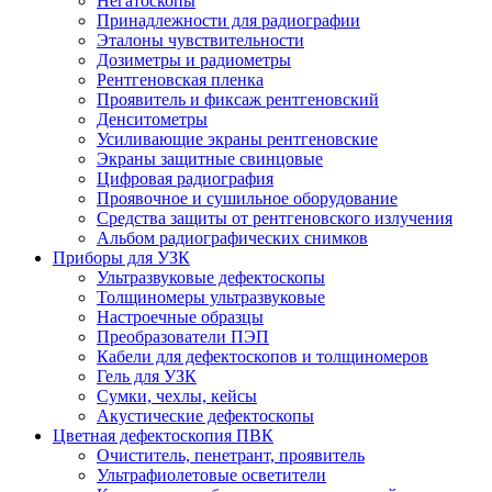
Негатоскопы
Принадлежности для радиографии
Эталоны чувствительности
Дозиметры и радиометры
Рентгеновская пленка
Проявитель и фиксаж рентгеновский
Денситометры
Усиливающие экраны рентгеновские
Экраны защитные свинцовые
Цифровая радиография
Проявочное и сушильное оборудование
Средства защиты от рентгеновского излучения
Альбом радиографических снимков
Приборы для УЗК
Ультразвуковые дефектоскопы
Толщиномеры ультразвуковые
Настроечные образцы
Преобразователи ПЭП
Кабели для дефектоскопов и толщиномеров
Гель для УЗК
Сумки, чехлы, кейсы
Акустические дефектоскопы
Цветная дефектоскопия ПВК
Очиститель, пенетрант, проявитель
Ультрафиолетовые осветители