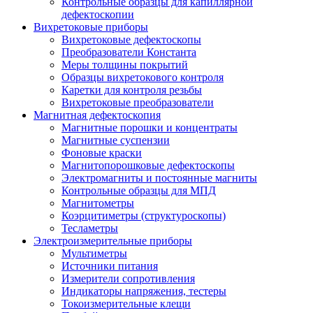
Контрольные образцы для капиллярной
дефектоскопии
Вихретоковые приборы
Вихретоковые дефектоскопы
Преобразователи Константа
Меры толщины покрытий
Образцы вихретокового контроля
Каретки для контроля резьбы
Вихретоковые преобразователи
Магнитная дефектоскопия
Магнитные порошки и концентраты
Магнитные суспензии
Фоновые краски
Магнитопорошковые дефектоскопы
Электромагниты и постоянные магниты
Контрольные образцы для МПД
Магнитометры
Коэрцитиметры (структуроскопы)
Тесламетры
Электроизмерительные приборы
Мультиметры
Источники питания
Измерители сопротивления
Индикаторы напряжения, тестеры
Токоизмерительные клещи