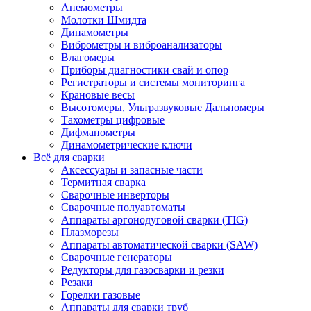
Анемометры
Молотки Шмидта
Динамометры
Виброметры и виброанализаторы
Влагомеры
Приборы диагностики свай и опор
Регистраторы и системы мониторинга
Крановые весы
Высотомеры, Ультразвуковые Дальномеры
Тахометры цифровые
Дифманометры
Динамометрические ключи
Всё для сварки
Аксессуары и запасные части
Термитная сварка
Сварочные инверторы
Сварочные полуавтоматы
Аппараты аргонодуговой сварки (TIG)
Плазморезы
Аппараты автоматической сварки (SAW)
Сварочные генераторы
Редукторы для газосварки и резки
Резаки
Горелки газовые
Аппараты для сварки труб