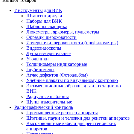
Каталог товаров
Инструменты для ВИК
Штангенциркули
Наборы для ВИК
Шаблоны сварщика
Люксметры, яркомеры, пульсметры
Образцы шероховатости
Измерители шероховатости (профилометры)
Видеоэндоскопы
Лупы измерительные
Угольники
Толщиномеры индикаторные
Глубиномеры
Атлас дефектов (Фотоальбом)
Учебные плакаты по визуальному контролю
Экзаменационные образцы для аттестации по
ВИК
Радиусные шаблоны
Щупы измерительные
Радиографический контроль
Промышленные рентген аппараты
Штативы, пауки и тележки для рентген аппаратов
Высоковольтные кабели для рентгеновских
аппаратов