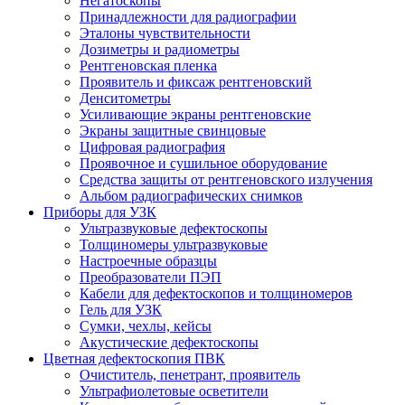
Негатоскопы
Принадлежности для радиографии
Эталоны чувствительности
Дозиметры и радиометры
Рентгеновская пленка
Проявитель и фиксаж рентгеновский
Денситометры
Усиливающие экраны рентгеновские
Экраны защитные свинцовые
Цифровая радиография
Проявочное и сушильное оборудование
Средства защиты от рентгеновского излучения
Альбом радиографических снимков
Приборы для УЗК
Ультразвуковые дефектоскопы
Толщиномеры ультразвуковые
Настроечные образцы
Преобразователи ПЭП
Кабели для дефектоскопов и толщиномеров
Гель для УЗК
Сумки, чехлы, кейсы
Акустические дефектоскопы
Цветная дефектоскопия ПВК
Очиститель, пенетрант, проявитель
Ультрафиолетовые осветители