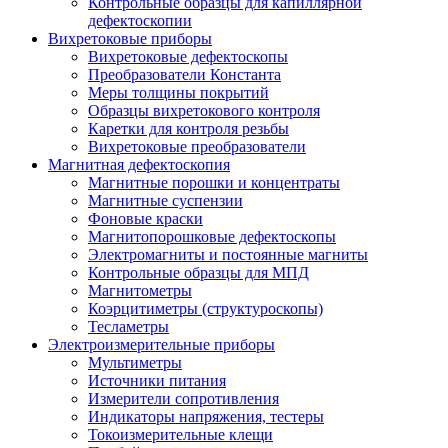
Контрольные образцы для капиллярной
дефектоскопии
Вихретоковые приборы
Вихретоковые дефектоскопы
Преобразователи Константа
Меры толщины покрытий
Образцы вихретокового контроля
Каретки для контроля резьбы
Вихретоковые преобразователи
Магнитная дефектоскопия
Магнитные порошки и концентраты
Магнитные суспензии
Фоновые краски
Магнитопорошковые дефектоскопы
Электромагниты и постоянные магниты
Контрольные образцы для МПД
Магнитометры
Коэрцитиметры (структуроскопы)
Тесламетры
Электроизмерительные приборы
Мультиметры
Источники питания
Измерители сопротивления
Индикаторы напряжения, тестеры
Токоизмерительные клещи