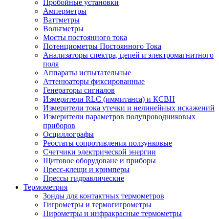
Пробойные установки
Амперметры
Ваттметры
Вольтметры
Мосты постоянного тока
Потенциометры Постоянного Тока
Анализаторы спектра, цепей и электромагнитного
поля
Аппараты испытательные
Аттенюаторы фиксированные
Генераторы сигналов
Измерители RLC (иммитанса) и КСВН
Измерители тока утечки и нелинейных искажений
Измерители параметров полупроводниковых
приборов
Осциллографы
Реостаты сопротивления ползунковые
Счетчики электрической энергии
Щитовое оборудоване и приборы
Пресс-клещи и кримперы
Прессы гидравлические
Термометрия
Зонды для контактных термометров
Гигрометры и термогигрометры
Пирометры и инфракрасные термометры