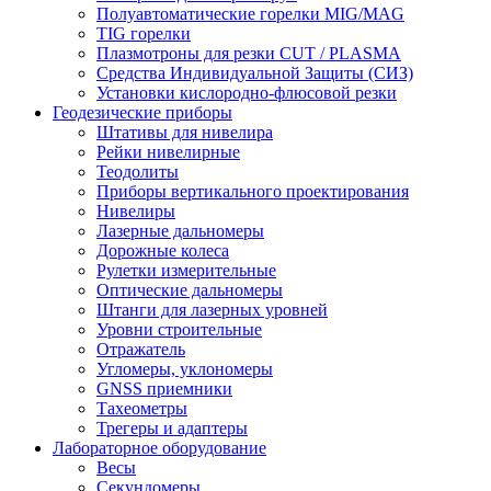
Полуавтоматические горелки MIG/MAG
TIG горелки
Плазмотроны для резки CUT / PLASMA
Средства Индивидуальной Защиты (СИЗ)
Установки кислородно-флюсовой резки
Геодезические приборы
Штативы для нивелира
Рейки нивелирные
Теодолиты
Приборы вертикального проектирования
Нивелиры
Лазерные дальномеры
Дорожные колеса
Рулетки измерительные
Оптические дальномеры
Штанги для лазерных уровней
Уровни строительные
Отражатель
Угломеры, уклономеры
GNSS приемники
Тахеометры
Трегеры и адаптеры
Лабораторное оборудование
Весы
Секундомеры