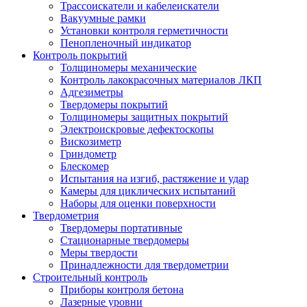
Трассоискатели и кабелеискатели
Вакуумные рамки
Установки контроля герметичности
Пенопленочный индикатор
Контроль покрытий
Толщиномеры механические
Контроль лакокрасочных материалов ЛКП
Адгезиметры
Твердомеры покрытий
Толщиномеры защитных покрытий
Электроискровые дефектоскопы
Вискозиметр
Гриндометр
Блескомер
Испытания на изгиб, растяжение и удар
Камеры для циклических испытаний
Наборы для оценки поверхности
Твердометрия
Твердомеры портативные
Стационарные твердомеры
Меры твердости
Принадлежности для твердометрии
Строительный контроль
Приборы контроля бетона
Лазерные уровни