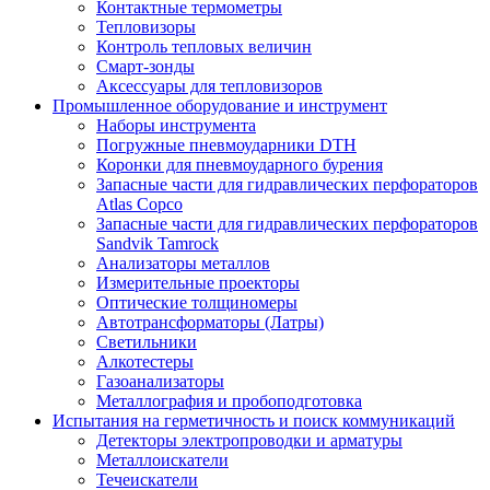
Контактные термометры
Тепловизоры
Контроль тепловых величин
Смарт-зонды
Аксессуары для тепловизоров
Промышленное оборудование и инструмент
Наборы инструмента
Погружные пневмоударники DTH
Коронки для пневмоударного бурения
Запасные части для гидравлических перфораторов
Atlas Copco
Запасные части для гидравлических перфораторов
Sandvik Tamrock
Анализаторы металлов
Измерительные проекторы
Оптические толщиномеры
Автотрансформаторы (Латры)
Светильники
Алкотестеры
Газоанализаторы
Металлография и пробоподготовка
Испытания на герметичность и поиск коммуникаций
Детекторы электропроводки и арматуры
Металлоискатели
Течеискатели