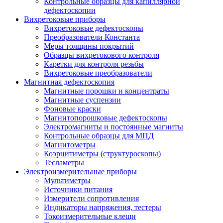
Контрольные образцы для капиллярной
дефектоскопии
Вихретоковые приборы
Вихретоковые дефектоскопы
Преобразователи Константа
Меры толщины покрытий
Образцы вихретокового контроля
Каретки для контроля резьбы
Вихретоковые преобразователи
Магнитная дефектоскопия
Магнитные порошки и концентраты
Магнитные суспензии
Фоновые краски
Магнитопорошковые дефектоскопы
Электромагниты и постоянные магниты
Контрольные образцы для МПД
Магнитометры
Коэрцитиметры (структуроскопы)
Тесламетры
Электроизмерительные приборы
Мультиметры
Источники питания
Измерители сопротивления
Индикаторы напряжения, тестеры
Токоизмерительные клещи