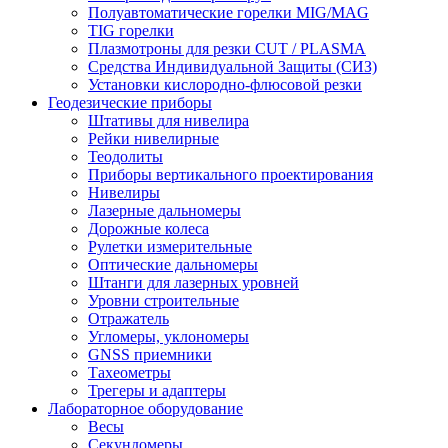
Полуавтоматические горелки MIG/MAG
TIG горелки
Плазмотроны для резки CUT / PLASMA
Средства Индивидуальной Защиты (СИЗ)
Установки кислородно-флюсовой резки
Геодезические приборы
Штативы для нивелира
Рейки нивелирные
Теодолиты
Приборы вертикального проектирования
Нивелиры
Лазерные дальномеры
Дорожные колеса
Рулетки измерительные
Оптические дальномеры
Штанги для лазерных уровней
Уровни строительные
Отражатель
Угломеры, уклономеры
GNSS приемники
Тахеометры
Трегеры и адаптеры
Лабораторное оборудование
Весы
Секундомеры