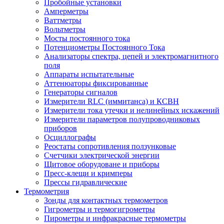
Пробойные установки
Амперметры
Ваттметры
Вольтметры
Мосты постоянного тока
Потенциометры Постоянного Тока
Анализаторы спектра, цепей и электромагнитного
поля
Аппараты испытательные
Аттенюаторы фиксированные
Генераторы сигналов
Измерители RLC (иммитанса) и КСВН
Измерители тока утечки и нелинейных искажений
Измерители параметров полупроводниковых
приборов
Осциллографы
Реостаты сопротивления ползунковые
Счетчики электрической энергии
Щитовое оборудоване и приборы
Пресс-клещи и кримперы
Прессы гидравлические
Термометрия
Зонды для контактных термометров
Гигрометры и термогигрометры
Пирометры и инфракрасные термометры