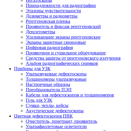
Негатоскопы
Принадлежности для радиографии
Эталоны чувствительности
Дозиметры и радиометры
Рентгеновская пленка
Проявитель и фиксаж рентгеновский
Денситометры
Усиливающие экраны рентгеновские
Экраны защитные свинцовые
Цифровая радиография
Проявочное и сушильное оборудование
Средства защиты от рентгеновского излучения
Альбом радиографических снимков
Приборы для УЗК
Ультразвуковые дефектоскопы
Толщиномеры ультразвуковые
Настроечные образцы
Преобразователи ПЭП
Кабели для дефектоскопов и толщиномеров
Гель для УЗК
Сумки, чехлы, кейсы
Акустические дефектоскопы
Цветная дефектоскопия ПВК
Очиститель, пенетрант, проявитель
Ультрафиолетовые осветители