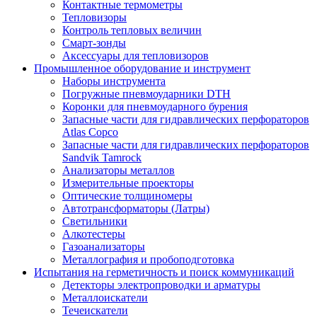
Контактные термометры
Тепловизоры
Контроль тепловых величин
Смарт-зонды
Аксессуары для тепловизоров
Промышленное оборудование и инструмент
Наборы инструмента
Погружные пневмоударники DTH
Коронки для пневмоударного бурения
Запасные части для гидравлических перфораторов
Atlas Copco
Запасные части для гидравлических перфораторов
Sandvik Tamrock
Анализаторы металлов
Измерительные проекторы
Оптические толщиномеры
Автотрансформаторы (Латры)
Светильники
Алкотестеры
Газоанализаторы
Металлография и пробоподготовка
Испытания на герметичность и поиск коммуникаций
Детекторы электропроводки и арматуры
Металлоискатели
Течеискатели