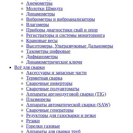
Анемометры
Молотки Шмидта
Динамометры
Виброметры и виброанализаторы
Влагомеры
Приборы диагностики свай и опор
Регистраторы и системы мониторинга
Крановые весы
Высотомеры, Ультразвуковые Дальномеры
Тахометры цифровые
Дифманометры
Динамометрические ключи
Всё для сварки
Аксессуары и запасные части
Термитная сварка
Сварочные инверторы
Сварочные полуавтоматы
Аппараты аргонодуговой сварки (TIG)
Плазморезы
Аппараты автоматической сварки (SAW)
Сварочные генераторы
Редукторы для газосварки и резки
Резаки
Горелки газовые
Аппараты для сварки труб