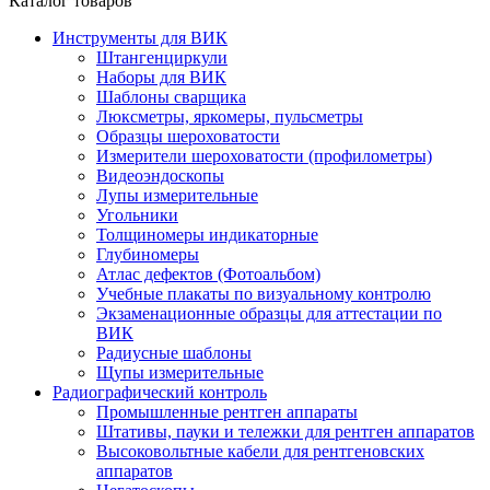
Каталог товаров
Инструменты для ВИК
Штангенциркули
Наборы для ВИК
Шаблоны сварщика
Люксметры, яркомеры, пульсметры
Образцы шероховатости
Измерители шероховатости (профилометры)
Видеоэндоскопы
Лупы измерительные
Угольники
Толщиномеры индикаторные
Глубиномеры
Атлас дефектов (Фотоальбом)
Учебные плакаты по визуальному контролю
Экзаменационные образцы для аттестации по
ВИК
Радиусные шаблоны
Щупы измерительные
Радиографический контроль
Промышленные рентген аппараты
Штативы, пауки и тележки для рентген аппаратов
Высоковольтные кабели для рентгеновских
аппаратов