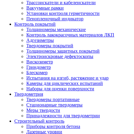
Трассоискатели и кабелеискатели
Вакуумные рамки
Установки контроля герметичности
Пенопленочный индикатор
Контроль покрытий
Толщиномеры механические
Контроль лакокрасочных материалов ЛКП
Адгезиметры
Твердомеры покрытий
Толщиномеры защитных покрытий
Электроискровые дефектоскопы
Вискозиметр
Гриндометр
Блескомер
Испытания на изгиб, растяжение и удар
Камеры для циклических испытаний
Наборы для оценки поверхности
Твердометрия
Твердомеры портативные
Стационарные твердомеры
Меры твердости
Принадлежности для твердометрии
Строительный контроль
Приборы контроля бетона
Лазерные уровни