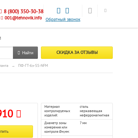
8 (800) 350-30-38
001@tehnovik.info
Обратный звонок
М
СКИДКА ЗА ОТЗЫВЫ
Найти
танта
→
ПФ-ГТ-6э-SS-NFM
Материал
сталь
910
контролируемых
нержавеющая
изделий:
неферромагнитная
Диаметр зоны
7 мм
измерения или
контроля Øм,мм: