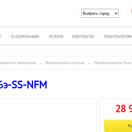
О КОМПАНИИ
УСЛУГИ
КОНТАКТЫ
ПОКУПАТЕЛЯ
дования и материалов
→
Вихретоковый контроль
→
Преобразователи Конс
6э-SS-NFM
28 