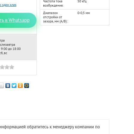
Частота тока
50 кГц
возбуждения:
Диапазон
0-0,5 мм
отстройки от
ть в Whatsapp
зазора, мм (А/В):
тра
ослезавтра
 9:00 до 18:00
б, вс
…
е информацией обратитесь к менеджеру компании по