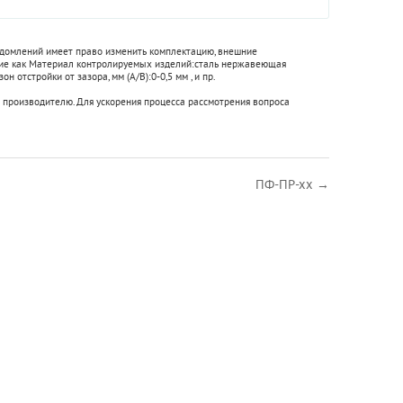
едомлений имеет право изменить комплектацию, внешние
кие как
Материал контролируемых изделий:
сталь нержавеющая
он отстройки от зазора, мм (А/В):
0-0,5 мм
, и пр.
 производителю. Для ускорения процесса рассмотрения вопроса
ПФ-ПР-хх →