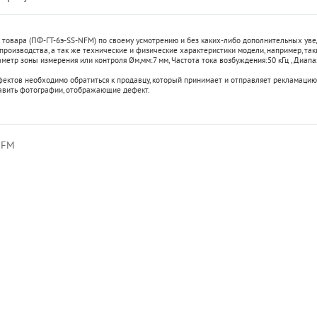
 товара (ПФ-ГТ-6э-SS-NFM) по своему усмотрению и без каких-либо дополнительных ув
 производства, а так же технические и физические характеристики модели, например, та
метр зоны измерения или контроля Øм,мм:
7 мм
,
Частота тока возбуждения:
50 кГц
,
Диапаз
фектов необходимо обратиться к продавцу, который принимает и отправляет рекламацию
авить фотографии, отображающие дефект.
NFM