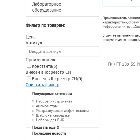
Лабораторное
оборудование
Производитель данного
характеристики, страну
Фильтр по товарам:
неферромагнитная
,
Диа
В случае выявления де
Цена
рекомендуется предост
Артикул
Производитель
← ПФ-ГТ-18э-SS-
Константа
(3)
Внесен в Госреестр СИ
Внесен в Госреестр СИ
(0)
Очистить фильтр
Популярные категории
Наборы инструмента
Анемометры
Ультразвуковые дефектоскопы
Шаблоны сварщика
Наборы для ВИК
Показать еще
Последние новости