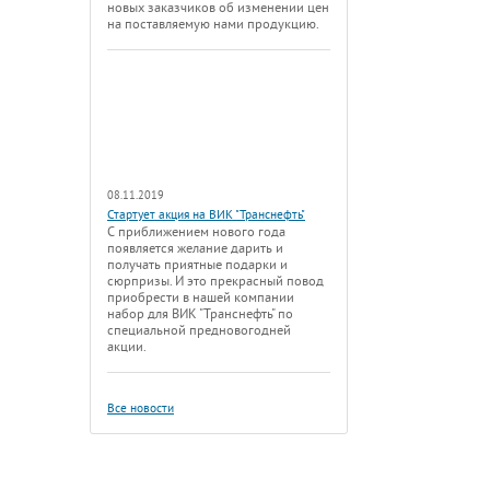
новых заказчиков об изменении цен
на поставляемую нами продукцию.
08.11.2019
Стартует акция на ВИК "Транснефть"
С приближением нового года
появляется желание дарить и
получать приятные подарки и
сюрпризы. И это прекрасный повод
приобрести в нашей компании
набор для ВИК "Транснефть" по
специальной предновогодней
акции.
Все новости