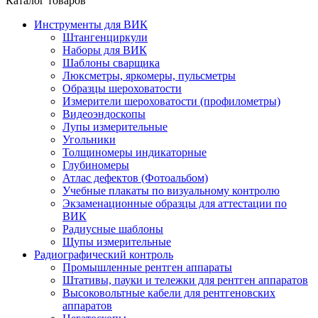
Каталог товаров
Инструменты для ВИК
Штангенциркули
Наборы для ВИК
Шаблоны сварщика
Люксметры, яркомеры, пульсметры
Образцы шероховатости
Измерители шероховатости (профилометры)
Видеоэндоскопы
Лупы измерительные
Угольники
Толщиномеры индикаторные
Глубиномеры
Атлас дефектов (Фотоальбом)
Учебные плакаты по визуальному контролю
Экзаменационные образцы для аттестации по
ВИК
Радиусные шаблоны
Щупы измерительные
Радиографический контроль
Промышленные рентген аппараты
Штативы, пауки и тележки для рентген аппаратов
Высоковольтные кабели для рентгеновских
аппаратов