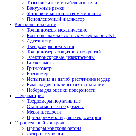
Трассоискатели и кабелеискатели
Вакуумные рамки
Установки контроля герметичности
Пенопленочный индикатор
Контроль покрытий
Толщиномеры механические
Контроль лакокрасочных материалов ЛКП
Адгезиметры
Твердомеры покрытий
Толщиномеры защитных покрытий
Электроискровые дефектоскопы
Вискозиметр
Гриндометр
Блескомер
Испытания на изгиб, растяжение и удар
Камеры для циклических испытаний
Наборы для оценки поверхности
Твердометрия
Твердомеры портативные
Стационарные твердомеры
Меры твердости
Принадлежности для твердометрии
Строительный контроль
Приборы контроля бетона
Лазерные уровни