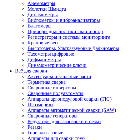
Анемометры
Молотки Шмидта
Динамометры
Виброметры и виброанализаторы
Влагомеры
Приборы диагностики свай и опор
Регистраторы и системы мониторинга
Крановые весы
Высотомеры, Ультразвуковые Дальномеры
Тахометры цифровые
Дифманометры
Динамометрические ключи
Всё для сварки
Аксессуары и запасные части
Термитная сварка
Сварочные инверторы
Сварочные полуавтоматы
Аппараты аргонодуговой сварки (TIG)
Плазморезы
Аппараты автоматической сварки (SAW)
Сварочные генераторы
Редукторы для газосварки и резки
Резаки
Горелки газовые
Аппараты для сварки труб