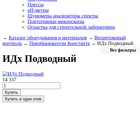
Прессы
pH-метры
Шумомеры анализаторы спектра
Портативные микроскопы
Оснастка для строительной лаборатории
→
Каталог оборудования и материалов
→
Вихретоковый
контроль
→
Преобразователи Константа
→
ИДх Подводный
Все фильтры
ИДх Подводный
14 337