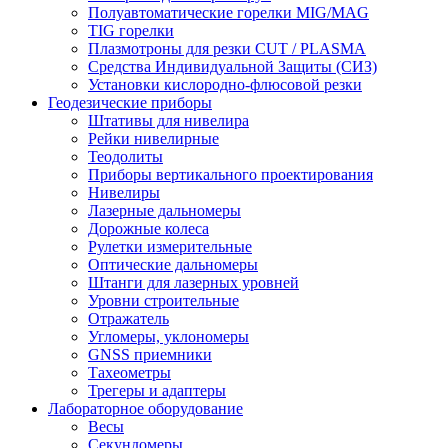
Полуавтоматические горелки MIG/MAG
TIG горелки
Плазмотроны для резки CUT / PLASMA
Средства Индивидуальной Защиты (СИЗ)
Установки кислородно-флюсовой резки
Геодезические приборы
Штативы для нивелира
Рейки нивелирные
Теодолиты
Приборы вертикального проектирования
Нивелиры
Лазерные дальномеры
Дорожные колеса
Рулетки измерительные
Оптические дальномеры
Штанги для лазерных уровней
Уровни строительные
Отражатель
Угломеры, уклономеры
GNSS приемники
Тахеометры
Трегеры и адаптеры
Лабораторное оборудование
Весы
Секундомеры