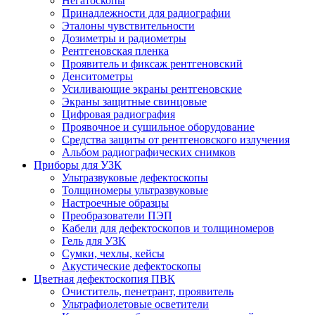
Негатоскопы
Принадлежности для радиографии
Эталоны чувствительности
Дозиметры и радиометры
Рентгеновская пленка
Проявитель и фиксаж рентгеновский
Денситометры
Усиливающие экраны рентгеновские
Экраны защитные свинцовые
Цифровая радиография
Проявочное и сушильное оборудование
Средства защиты от рентгеновского излучения
Альбом радиографических снимков
Приборы для УЗК
Ультразвуковые дефектоскопы
Толщиномеры ультразвуковые
Настроечные образцы
Преобразователи ПЭП
Кабели для дефектоскопов и толщиномеров
Гель для УЗК
Сумки, чехлы, кейсы
Акустические дефектоскопы
Цветная дефектоскопия ПВК
Очиститель, пенетрант, проявитель
Ультрафиолетовые осветители