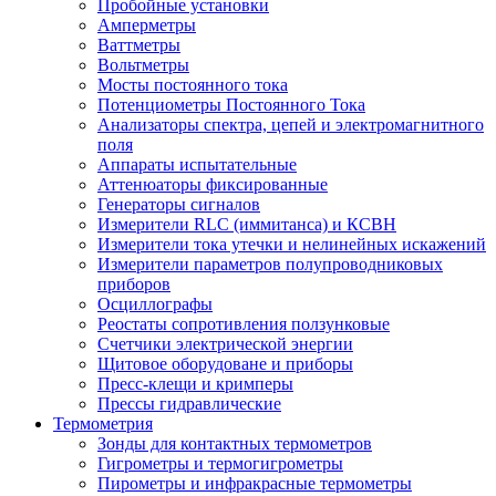
Пробойные установки
Амперметры
Ваттметры
Вольтметры
Мосты постоянного тока
Потенциометры Постоянного Тока
Анализаторы спектра, цепей и электромагнитного
поля
Аппараты испытательные
Аттенюаторы фиксированные
Генераторы сигналов
Измерители RLC (иммитанса) и КСВН
Измерители тока утечки и нелинейных искажений
Измерители параметров полупроводниковых
приборов
Осциллографы
Реостаты сопротивления ползунковые
Счетчики электрической энергии
Щитовое оборудоване и приборы
Пресс-клещи и кримперы
Прессы гидравлические
Термометрия
Зонды для контактных термометров
Гигрометры и термогигрометры
Пирометры и инфракрасные термометры