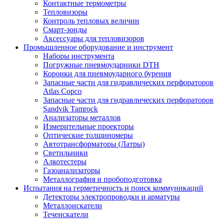
Контактные термометры
Тепловизоры
Контроль тепловых величин
Смарт-зонды
Аксессуары для тепловизоров
Промышленное оборудование и инструмент
Наборы инструмента
Погружные пневмоударники DTH
Коронки для пневмоударного бурения
Запасные части для гидравлических перфораторов
Atlas Copco
Запасные части для гидравлических перфораторов
Sandvik Tamrock
Анализаторы металлов
Измерительные проекторы
Оптические толщиномеры
Автотрансформаторы (Латры)
Светильники
Алкотестеры
Газоанализаторы
Металлография и пробоподготовка
Испытания на герметичность и поиск коммуникаций
Детекторы электропроводки и арматуры
Металлоискатели
Течеискатели