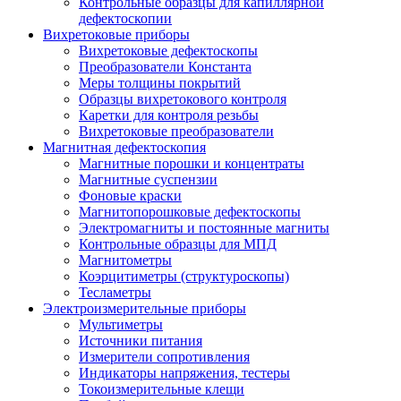
Контрольные образцы для капиллярной
дефектоскопии
Вихретоковые приборы
Вихретоковые дефектоскопы
Преобразователи Константа
Меры толщины покрытий
Образцы вихретокового контроля
Каретки для контроля резьбы
Вихретоковые преобразователи
Магнитная дефектоскопия
Магнитные порошки и концентраты
Магнитные суспензии
Фоновые краски
Магнитопорошковые дефектоскопы
Электромагниты и постоянные магниты
Контрольные образцы для МПД
Магнитометры
Коэрцитиметры (структуроскопы)
Тесламетры
Электроизмерительные приборы
Мультиметры
Источники питания
Измерители сопротивления
Индикаторы напряжения, тестеры
Токоизмерительные клещи