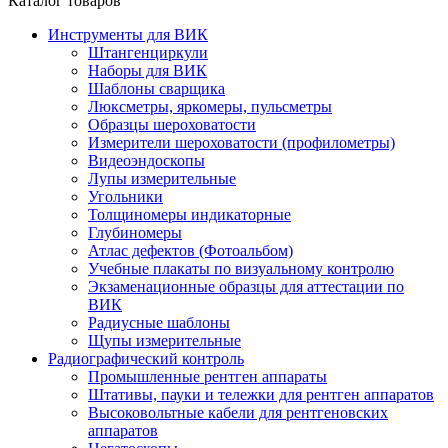
Каталог товаров
Инструменты для ВИК
Штангенциркули
Наборы для ВИК
Шаблоны сварщика
Люксметры, яркомеры, пульсметры
Образцы шероховатости
Измерители шероховатости (профилометры)
Видеоэндоскопы
Лупы измерительные
Угольники
Толщиномеры индикаторные
Глубиномеры
Атлас дефектов (Фотоальбом)
Учебные плакаты по визуальному контролю
Экзаменационные образцы для аттестации по
ВИК
Радиусные шаблоны
Щупы измерительные
Радиографический контроль
Промышленные рентген аппараты
Штативы, пауки и тележки для рентген аппаратов
Высоковольтные кабели для рентгеновских
аппаратов