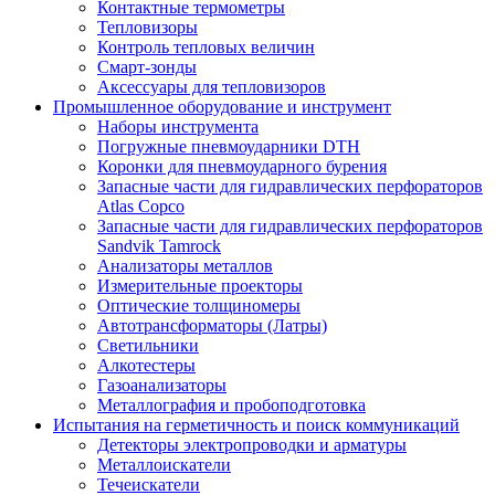
Контактные термометры
Тепловизоры
Контроль тепловых величин
Смарт-зонды
Аксессуары для тепловизоров
Промышленное оборудование и инструмент
Наборы инструмента
Погружные пневмоударники DTH
Коронки для пневмоударного бурения
Запасные части для гидравлических перфораторов
Atlas Copco
Запасные части для гидравлических перфораторов
Sandvik Tamrock
Анализаторы металлов
Измерительные проекторы
Оптические толщиномеры
Автотрансформаторы (Латры)
Светильники
Алкотестеры
Газоанализаторы
Металлография и пробоподготовка
Испытания на герметичность и поиск коммуникаций
Детекторы электропроводки и арматуры
Металлоискатели
Течеискатели