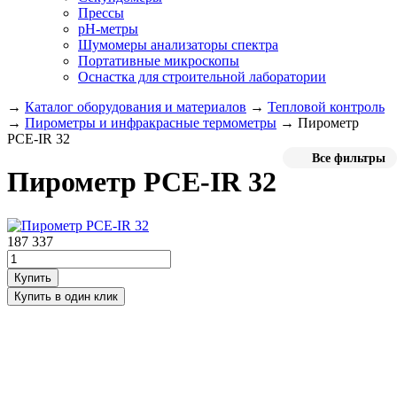
Прессы
pH-метры
Шумомеры анализаторы спектра
Портативные микроскопы
Оснастка для строительной лаборатории
→
Каталог оборудования и материалов
→
Тепловой контроль
→
Пирометры и инфракрасные термометры
→
Пирометр
PCE-IR 32
Все фильтры
Пирометр PCE-IR 32
187 337