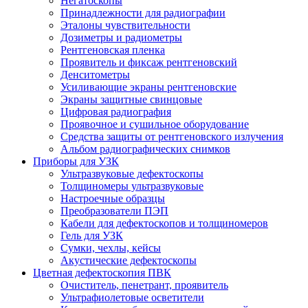
Негатоскопы
Принадлежности для радиографии
Эталоны чувствительности
Дозиметры и радиометры
Рентгеновская пленка
Проявитель и фиксаж рентгеновский
Денситометры
Усиливающие экраны рентгеновские
Экраны защитные свинцовые
Цифровая радиография
Проявочное и сушильное оборудование
Средства защиты от рентгеновского излучения
Альбом радиографических снимков
Приборы для УЗК
Ультразвуковые дефектоскопы
Толщиномеры ультразвуковые
Настроечные образцы
Преобразователи ПЭП
Кабели для дефектоскопов и толщиномеров
Гель для УЗК
Сумки, чехлы, кейсы
Акустические дефектоскопы
Цветная дефектоскопия ПВК
Очиститель, пенетрант, проявитель
Ультрафиолетовые осветители