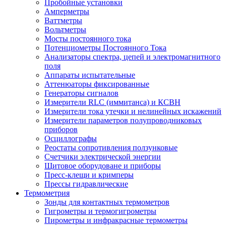
Пробойные установки
Амперметры
Ваттметры
Вольтметры
Мосты постоянного тока
Потенциометры Постоянного Тока
Анализаторы спектра, цепей и электромагнитного
поля
Аппараты испытательные
Аттенюаторы фиксированные
Генераторы сигналов
Измерители RLC (иммитанса) и КСВН
Измерители тока утечки и нелинейных искажений
Измерители параметров полупроводниковых
приборов
Осциллографы
Реостаты сопротивления ползунковые
Счетчики электрической энергии
Щитовое оборудоване и приборы
Пресс-клещи и кримперы
Прессы гидравлические
Термометрия
Зонды для контактных термометров
Гигрометры и термогигрометры
Пирометры и инфракрасные термометры