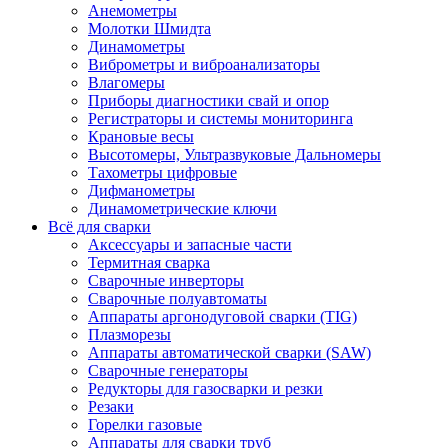
Анемометры
Молотки Шмидта
Динамометры
Виброметры и виброанализаторы
Влагомеры
Приборы диагностики свай и опор
Регистраторы и системы мониторинга
Крановые весы
Высотомеры, Ультразвуковые Дальномеры
Тахометры цифровые
Дифманометры
Динамометрические ключи
Всё для сварки
Аксессуары и запасные части
Термитная сварка
Сварочные инверторы
Сварочные полуавтоматы
Аппараты аргонодуговой сварки (TIG)
Плазморезы
Аппараты автоматической сварки (SAW)
Сварочные генераторы
Редукторы для газосварки и резки
Резаки
Горелки газовые
Аппараты для сварки труб