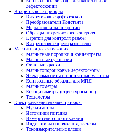
Контрольные образцы для капиллярной
дефектоскопии
Вихретоковые приборы
Вихретоковые дефектоскопы
Преобразователи Константа
Меры толщины покрытий
Образцы вихретокового контроля
Каретки для контроля резьбы
Вихретоковые преобразователи
Магнитная дефектоскопия
Магнитные порошки и концентраты
Магнитные суспензии
Фоновые краски
Магнитопорошковые дефектоскопы
Электромагниты и постоянные магниты
Контрольные образцы для МПД
Магнитометры
Коэрцитиметры (структуроскопы)
Тесламетры
Электроизмерительные приборы
Мультиметры
Источники питания
Измерители сопротивления
Индикаторы напряжения, тестеры
Токоизмерительные клещи