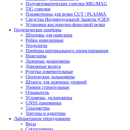
Полуавтоматические горелки MIG/MAG
TIG горелки
Плазмотроны для резки CUT / PLASMA
Средства Индивидуальной Защиты (СИЗ)
Установки кислородно-флюсовой резки
Геодезические приборы
Штативы для нивелира
Рейки нивелирные
Теодолиты
Приборы вертикального проектирования
Нивелиры
Лазерные дальномеры
Дорожные колеса
Рулетки измерительные
Оптические дальномеры
Штанги для лазерных уровней
Уровни строительные
Отражатель
Угломеры, уклономеры
GNSS приемники
Тахеометры
Трегеры и адаптеры
Лабораторное оборудование
Весы
Секундомеры