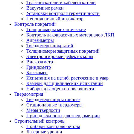
Трассоискатели и кабелеискатели
Вакуумные рамки
Установки контроля герметичности
Пенопленочный индикатор
Контроль покрытий
Толщиномеры механические
Контроль лакокрасочных материалов ЛКП
Адгезиметры
Твердомеры покрытий
Толщиномеры защитных покрытий
Электроискровые дефектоскопы
Вискозиметр
Гриндометр
Блескомер
Испытания на изгиб, растяжение и удар
Камеры для циклических испытаний
Наборы для оценки поверхности
Твердометрия
Твердомеры портативные
Стационарные твердомеры
Меры твердости
Принадлежности для твердометрии
Строительный контроль
Приборы контроля бетона
Лазерные уровни