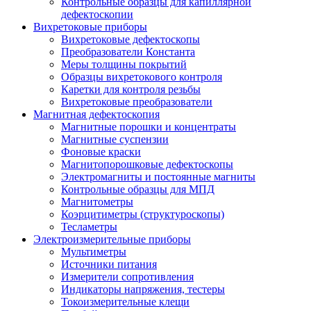
Контрольные образцы для капиллярной
дефектоскопии
Вихретоковые приборы
Вихретоковые дефектоскопы
Преобразователи Константа
Меры толщины покрытий
Образцы вихретокового контроля
Каретки для контроля резьбы
Вихретоковые преобразователи
Магнитная дефектоскопия
Магнитные порошки и концентраты
Магнитные суспензии
Фоновые краски
Магнитопорошковые дефектоскопы
Электромагниты и постоянные магниты
Контрольные образцы для МПД
Магнитометры
Коэрцитиметры (структуроскопы)
Тесламетры
Электроизмерительные приборы
Мультиметры
Источники питания
Измерители сопротивления
Индикаторы напряжения, тестеры
Токоизмерительные клещи