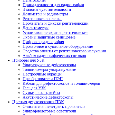
Негатоскопы
Принадлежности для радиографии
Эталоны чувствительности
Дозиметры и радиометры
Рентгеновская пленка
Проявитель и фиксаж рентгеновский
Денситометры
Усиливающие экраны рентгеновские
Экраны защитные свинцовые
Цифровая радиография
Проявочное и сушильное оборудование
Средства защиты от рентгеновского излучения
Альбом радиографических снимков
Приборы для УЗК
Ультразвуковые дефектоскопы
Толщиномеры ультразвуковые
Настроечные образцы
Преобразователи ПЭП
Кабели для дефектоскопов и толщиномеров
Гель для УЗК
Сумки, чехлы, кейсы
Акустические дефектоскопы
Цветная дефектоскопия ПВК
Очиститель, пенетрант, проявитель
Ультрафиолетовые осветители