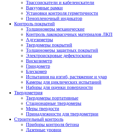
Трассоискатели и кабелеискатели
Вакуумные рамки
Установки контроля герметичности
Пенопленочный индикатор
Контроль покрытий
Толщиномеры механические
Контроль лакокрасочных материалов ЛКП
Адгезиметры
Твердомеры покрытий
Толщиномеры защитных покрытий
Электроискровые дефектоскопы
Вискозиметр
Гриндометр
Блескомер
Испытания на изгиб, растяжение и удар
Камеры для циклических испытаний
Наборы для оценки поверхности
Твердометрия
Твердомеры портативные
Стационарные твердомеры
Меры твердости
Принадлежности для твердометрии
Строительный контроль
Приборы контроля бетона
Лазерные уровни