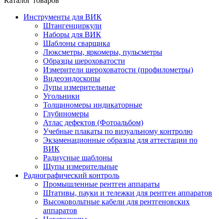
Каталог товаров
Инструменты для ВИК
Штангенциркули
Наборы для ВИК
Шаблоны сварщика
Люксметры, яркомеры, пульсметры
Образцы шероховатости
Измерители шероховатости (профилометры)
Видеоэндоскопы
Лупы измерительные
Угольники
Толщиномеры индикаторные
Глубиномеры
Атлас дефектов (Фотоальбом)
Учебные плакаты по визуальному контролю
Экзаменационные образцы для аттестации по
ВИК
Радиусные шаблоны
Щупы измерительные
Радиографический контроль
Промышленные рентген аппараты
Штативы, пауки и тележки для рентген аппаратов
Высоковольтные кабели для рентгеновских
аппаратов