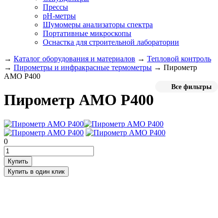
Прессы
pH-метры
Шумомеры анализаторы спектра
Портативные микроскопы
Оснастка для строительной лаборатории
→
Каталог оборудования и материалов
→
Тепловой контроль
→
Пирометры и инфракрасные термометры
→
Пирометр
AMO P400
Все фильтры
Пирометр AMO P400
0