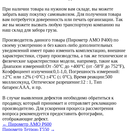
При наличии товара на нужном вам складе, вы можете
забрать вашу покупку самовывозом. Для получения товара
вам потребуется доверенность или печать организации. Так
же вы можете вызвать любую транспортную компанию на
наш склад для забора груза.
Производитель данного товара (Пирометр AMO P400) по
своему усмотрению и без каких-либо дополнительных
уведомлений имеет право изменить комплектацию, внешние
характеристики, страну производства, а так же технические и
физические характеристики модели, например, такие как
Диапазон измерений:
От -50°С до +400°С (от -58°F до 752°F)
,
Коэффициент излучения:
0,1-1,0
,
Погрешность измерений:
±2°С или ±2% (>0°С) ±4°С (≤ 0°С)
,
Время реакции:
500
миллисекунд
,
Оптическое разрешение:
12 : 1
,
Тип
батареи:
ААА
, и пр.
В случае выявления дефектов необходимо обратиться к
продавцу, который принимает и отправляет рекламацию
производителю. Для ускорения процесса рассмотрения
вопроса рекомендуется предоставить фотографии,
отображающие дефект.
← Пирометр AMO P600
Пирометр Тетрон-Т550 →