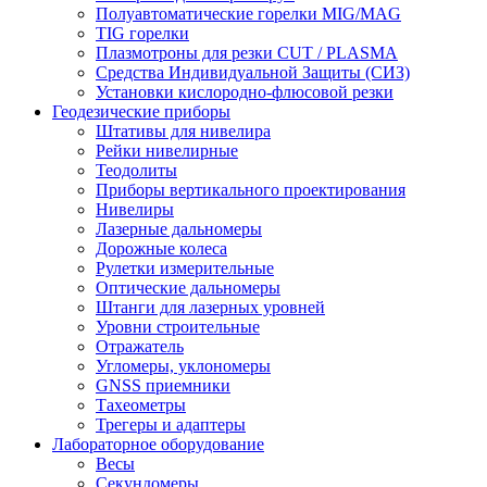
Полуавтоматические горелки MIG/MAG
TIG горелки
Плазмотроны для резки CUT / PLASMA
Средства Индивидуальной Защиты (СИЗ)
Установки кислородно-флюсовой резки
Геодезические приборы
Штативы для нивелира
Рейки нивелирные
Теодолиты
Приборы вертикального проектирования
Нивелиры
Лазерные дальномеры
Дорожные колеса
Рулетки измерительные
Оптические дальномеры
Штанги для лазерных уровней
Уровни строительные
Отражатель
Угломеры, уклономеры
GNSS приемники
Тахеометры
Трегеры и адаптеры
Лабораторное оборудование
Весы
Секундомеры