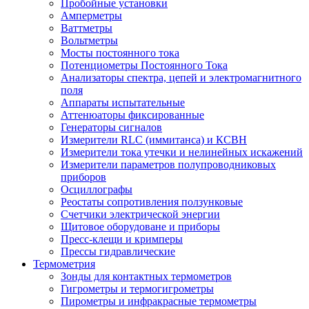
Пробойные установки
Амперметры
Ваттметры
Вольтметры
Мосты постоянного тока
Потенциометры Постоянного Тока
Анализаторы спектра, цепей и электромагнитного
поля
Аппараты испытательные
Аттенюаторы фиксированные
Генераторы сигналов
Измерители RLC (иммитанса) и КСВН
Измерители тока утечки и нелинейных искажений
Измерители параметров полупроводниковых
приборов
Осциллографы
Реостаты сопротивления ползунковые
Счетчики электрической энергии
Щитовое оборудоване и приборы
Пресс-клещи и кримперы
Прессы гидравлические
Термометрия
Зонды для контактных термометров
Гигрометры и термогигрометры
Пирометры и инфракрасные термометры