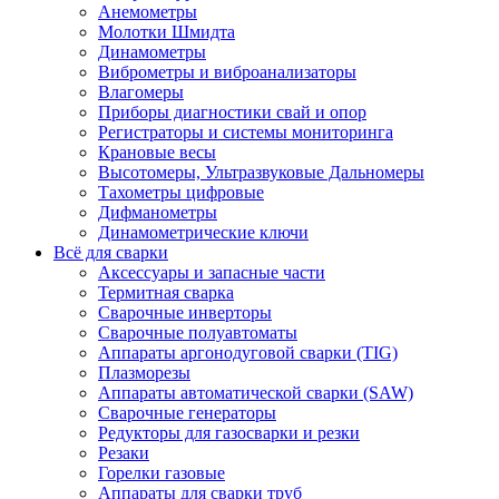
Анемометры
Молотки Шмидта
Динамометры
Виброметры и виброанализаторы
Влагомеры
Приборы диагностики свай и опор
Регистраторы и системы мониторинга
Крановые весы
Высотомеры, Ультразвуковые Дальномеры
Тахометры цифровые
Дифманометры
Динамометрические ключи
Всё для сварки
Аксессуары и запасные части
Термитная сварка
Сварочные инверторы
Сварочные полуавтоматы
Аппараты аргонодуговой сварки (TIG)
Плазморезы
Аппараты автоматической сварки (SAW)
Сварочные генераторы
Редукторы для газосварки и резки
Резаки
Горелки газовые
Аппараты для сварки труб