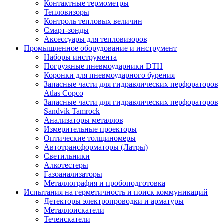
Контактные термометры
Тепловизоры
Контроль тепловых величин
Смарт-зонды
Аксессуары для тепловизоров
Промышленное оборудование и инструмент
Наборы инструмента
Погружные пневмоударники DTH
Коронки для пневмоударного бурения
Запасные части для гидравлических перфораторов
Atlas Copco
Запасные части для гидравлических перфораторов
Sandvik Tamrock
Анализаторы металлов
Измерительные проекторы
Оптические толщиномеры
Автотрансформаторы (Латры)
Светильники
Алкотестеры
Газоанализаторы
Металлография и пробоподготовка
Испытания на герметичность и поиск коммуникаций
Детекторы электропроводки и арматуры
Металлоискатели
Течеискатели