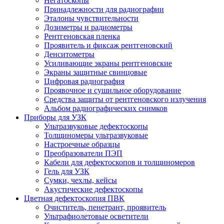
Негатоскопы
Принадлежности для радиографии
Эталоны чувствительности
Дозиметры и радиометры
Рентгеновская пленка
Проявитель и фиксаж рентгеновский
Денситометры
Усиливающие экраны рентгеновские
Экраны защитные свинцовые
Цифровая радиография
Проявочное и сушильное оборудование
Средства защиты от рентгеновского излучения
Альбом радиографических снимков
Приборы для УЗК
Ультразвуковые дефектоскопы
Толщиномеры ультразвуковые
Настроечные образцы
Преобразователи ПЭП
Кабели для дефектоскопов и толщиномеров
Гель для УЗК
Сумки, чехлы, кейсы
Акустические дефектоскопы
Цветная дефектоскопия ПВК
Очиститель, пенетрант, проявитель
Ультрафиолетовые осветители