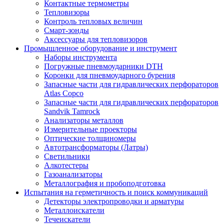
Контактные термометры
Тепловизоры
Контроль тепловых величин
Смарт-зонды
Аксессуары для тепловизоров
Промышленное оборудование и инструмент
Наборы инструмента
Погружные пневмоударники DTH
Коронки для пневмоударного бурения
Запасные части для гидравлических перфораторов
Atlas Copco
Запасные части для гидравлических перфораторов
Sandvik Tamrock
Анализаторы металлов
Измерительные проекторы
Оптические толщиномеры
Автотрансформаторы (Латры)
Светильники
Алкотестеры
Газоанализаторы
Металлография и пробоподготовка
Испытания на герметичность и поиск коммуникаций
Детекторы электропроводки и арматуры
Металлоискатели
Течеискатели