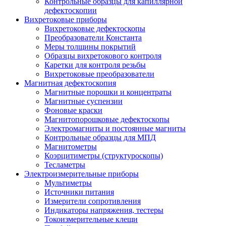
Контрольные образцы для капиллярной
дефектоскопии
Вихретоковые приборы
Вихретоковые дефектоскопы
Преобразователи Константа
Меры толщины покрытий
Образцы вихретокового контроля
Каретки для контроля резьбы
Вихретоковые преобразователи
Магнитная дефектоскопия
Магнитные порошки и концентраты
Магнитные суспензии
Фоновые краски
Магнитопорошковые дефектоскопы
Электромагниты и постоянные магниты
Контрольные образцы для МПД
Магнитометры
Коэрцитиметры (структуроскопы)
Тесламетры
Электроизмерительные приборы
Мультиметры
Источники питания
Измерители сопротивления
Индикаторы напряжения, тестеры
Токоизмерительные клещи