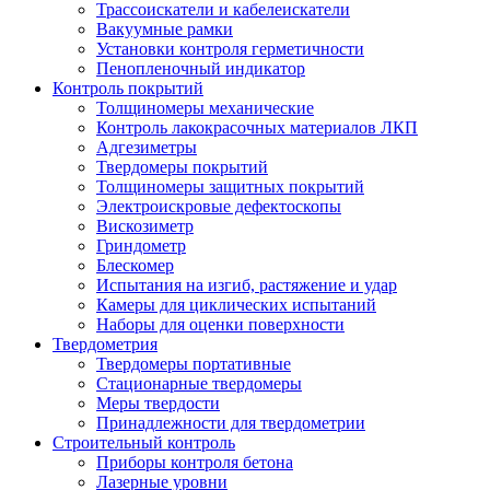
Трассоискатели и кабелеискатели
Вакуумные рамки
Установки контроля герметичности
Пенопленочный индикатор
Контроль покрытий
Толщиномеры механические
Контроль лакокрасочных материалов ЛКП
Адгезиметры
Твердомеры покрытий
Толщиномеры защитных покрытий
Электроискровые дефектоскопы
Вискозиметр
Гриндометр
Блескомер
Испытания на изгиб, растяжение и удар
Камеры для циклических испытаний
Наборы для оценки поверхности
Твердометрия
Твердомеры портативные
Стационарные твердомеры
Меры твердости
Принадлежности для твердометрии
Строительный контроль
Приборы контроля бетона
Лазерные уровни