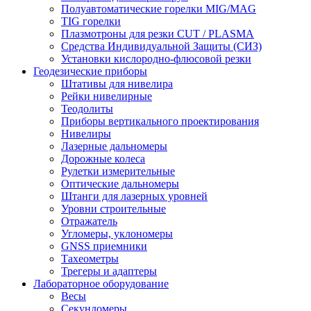
Полуавтоматические горелки MIG/MAG
TIG горелки
Плазмотроны для резки CUT / PLASMA
Средства Индивидуальной Защиты (СИЗ)
Установки кислородно-флюсовой резки
Геодезические приборы
Штативы для нивелира
Рейки нивелирные
Теодолиты
Приборы вертикального проектирования
Нивелиры
Лазерные дальномеры
Дорожные колеса
Рулетки измерительные
Оптические дальномеры
Штанги для лазерных уровней
Уровни строительные
Отражатель
Угломеры, уклономеры
GNSS приемники
Тахеометры
Трегеры и адаптеры
Лабораторное оборудование
Весы
Секундомеры