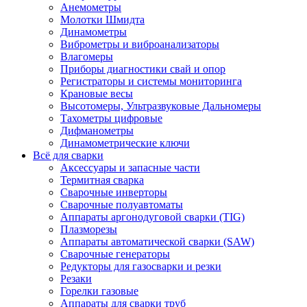
Анемометры
Молотки Шмидта
Динамометры
Виброметры и виброанализаторы
Влагомеры
Приборы диагностики свай и опор
Регистраторы и системы мониторинга
Крановые весы
Высотомеры, Ультразвуковые Дальномеры
Тахометры цифровые
Дифманометры
Динамометрические ключи
Всё для сварки
Аксессуары и запасные части
Термитная сварка
Сварочные инверторы
Сварочные полуавтоматы
Аппараты аргонодуговой сварки (TIG)
Плазморезы
Аппараты автоматической сварки (SAW)
Сварочные генераторы
Редукторы для газосварки и резки
Резаки
Горелки газовые
Аппараты для сварки труб