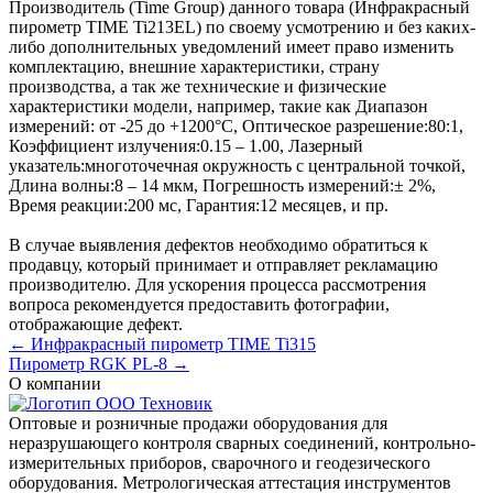
Производитель (Time Group) данного товара (Инфракрасный
пирометр TIME Ti213EL) по своему усмотрению и без каких-
либо дополнительных уведомлений имеет право изменить
комплектацию, внешние характеристики, страну
производства, а так же технические и физические
характеристики модели, например, такие как
Диапазон
измерений:
от -25 до +1200°С
,
Оптическое разрешение:
80:1
,
Коэффициент излучения:
0.15 – 1.00
,
Лазерный
указатель:
многоточечная окружность с центральной точкой
,
Длина волны:
8 – 14 мкм
,
Погрешность измерений:
± 2%
,
Время реакции:
200 мс
,
Гарантия:
12 месяцев
, и пр.
В случае выявления дефектов необходимо обратиться к
продавцу, который принимает и отправляет рекламацию
производителю. Для ускорения процесса рассмотрения
вопроса рекомендуется предоставить фотографии,
отображающие дефект.
← Инфракрасный пирометр TIME Ti315
Пирометр RGK PL-8 →
О компании
Оптовые и розничные продажи оборудования для
неразрушающего контроля сварных соединений, контрольно-
измерительных приборов, сварочного и геодезического
оборудования. Метрологическая аттестация инструментов