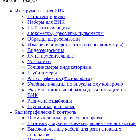
Каталог товаров
Инструменты для ВИК
Штангенциркули
Наборы для ВИК
Шаблоны сварщика
Люксметры, яркомеры, пульсметры
Образцы шероховатости
Измерители шероховатости (профилометры)
Видеоэндоскопы
Лупы измерительные
Угольники
Толщиномеры индикаторные
Глубиномеры
Атлас дефектов (Фотоальбом)
Учебные плакаты по визуальному контролю
Экзаменационные образцы для аттестации по
ВИК
Радиусные шаблоны
Щупы измерительные
Радиографический контроль
Промышленные рентген аппараты
Штативы, пауки и тележки для рентген аппаратов
Высоковольтные кабели для рентгеновских
аппаратов