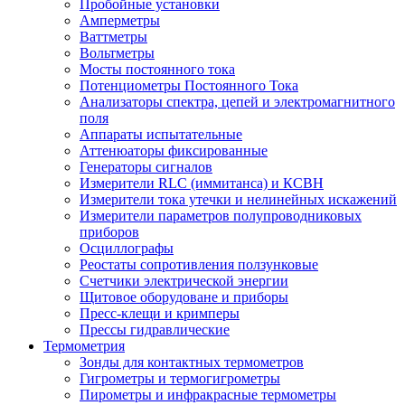
Пробойные установки
Амперметры
Ваттметры
Вольтметры
Мосты постоянного тока
Потенциометры Постоянного Тока
Анализаторы спектра, цепей и электромагнитного
поля
Аппараты испытательные
Аттенюаторы фиксированные
Генераторы сигналов
Измерители RLC (иммитанса) и КСВН
Измерители тока утечки и нелинейных искажений
Измерители параметров полупроводниковых
приборов
Осциллографы
Реостаты сопротивления ползунковые
Счетчики электрической энергии
Щитовое оборудоване и приборы
Пресс-клещи и кримперы
Прессы гидравлические
Термометрия
Зонды для контактных термометров
Гигрометры и термогигрометры
Пирометры и инфракрасные термометры