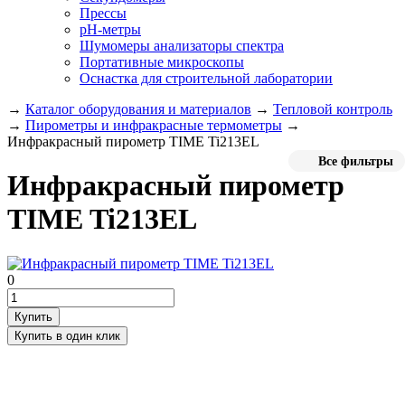
Прессы
pH-метры
Шумомеры анализаторы спектра
Портативные микроскопы
Оснастка для строительной лаборатории
→
Каталог оборудования и материалов
→
Тепловой контроль
→
Пирометры и инфракрасные термометры
→
Инфракрасный пирометр TIME Ti213EL
Все фильтры
Инфракрасный пирометр
TIME Ti213EL
0