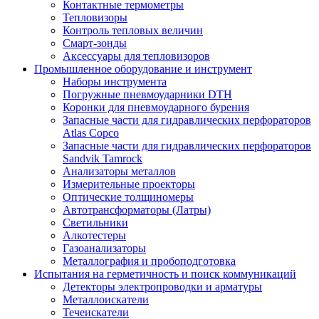
Контактные термометры
Тепловизоры
Контроль тепловых величин
Смарт-зонды
Аксессуары для тепловизоров
Промышленное оборудование и инструмент
Наборы инструмента
Погружные пневмоударники DTH
Коронки для пневмоударного бурения
Запасные части для гидравлических перфораторов
Atlas Copco
Запасные части для гидравлических перфораторов
Sandvik Tamrock
Анализаторы металлов
Измерительные проекторы
Оптические толщиномеры
Автотрансформаторы (Латры)
Светильники
Алкотестеры
Газоанализаторы
Металлография и пробоподготовка
Испытания на герметичность и поиск коммуникаций
Детекторы электропроводки и арматуры
Металлоискатели
Течеискатели