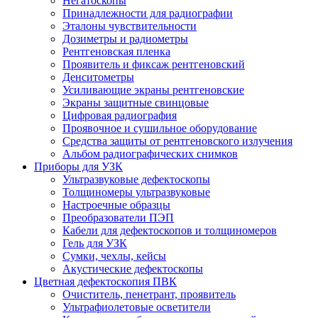
Негатоскопы
Принадлежности для радиографии
Эталоны чувствительности
Дозиметры и радиометры
Рентгеновская пленка
Проявитель и фиксаж рентгеновский
Денситометры
Усиливающие экраны рентгеновские
Экраны защитные свинцовые
Цифровая радиография
Проявочное и сушильное оборудование
Средства защиты от рентгеновского излучения
Альбом радиографических снимков
Приборы для УЗК
Ультразвуковые дефектоскопы
Толщиномеры ультразвуковые
Настроечные образцы
Преобразователи ПЭП
Кабели для дефектоскопов и толщиномеров
Гель для УЗК
Сумки, чехлы, кейсы
Акустические дефектоскопы
Цветная дефектоскопия ПВК
Очиститель, пенетрант, проявитель
Ультрафиолетовые осветители