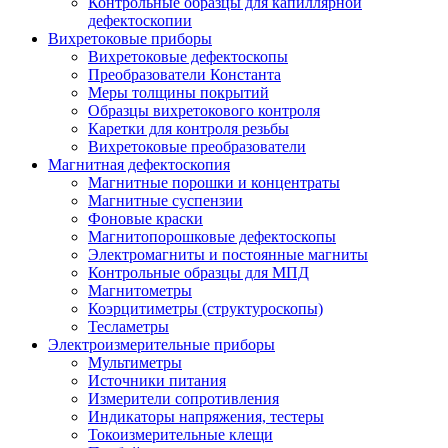
Контрольные образцы для капиллярной
дефектоскопии
Вихретоковые приборы
Вихретоковые дефектоскопы
Преобразователи Константа
Меры толщины покрытий
Образцы вихретокового контроля
Каретки для контроля резьбы
Вихретоковые преобразователи
Магнитная дефектоскопия
Магнитные порошки и концентраты
Магнитные суспензии
Фоновые краски
Магнитопорошковые дефектоскопы
Электромагниты и постоянные магниты
Контрольные образцы для МПД
Магнитометры
Коэрцитиметры (структуроскопы)
Тесламетры
Электроизмерительные приборы
Мультиметры
Источники питания
Измерители сопротивления
Индикаторы напряжения, тестеры
Токоизмерительные клещи