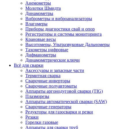
Анемометры
Молотки Шмидта
Динамометры
Виброметры и виброанализаторы
Влагомеры
Приборы диагностики свай и опор
Регистраторы и системы мониторинга
Крановые весы
Высотомеры, Ультразвуковые Дальномеры
Тахометры цифровые
Дифманометры
Динамометрические ключи
Всё для сварки
Аксессуары и запасные части
Термитная сварка
Сварочные инверторы
Сварочные полуавтоматы
Аппараты аргонодуговой сварки (TIG)
Плазморезы
Аппараты автоматической сварки (SAW)
Сварочные генераторы
Редукторы для газосварки и резки
Резаки
Горелки газовые
Аппараты для сварки труб