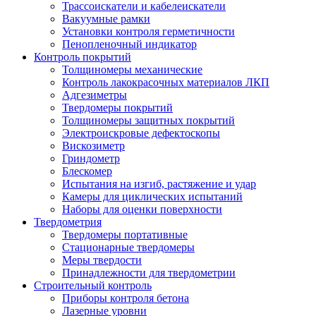
Трассоискатели и кабелеискатели
Вакуумные рамки
Установки контроля герметичности
Пенопленочный индикатор
Контроль покрытий
Толщиномеры механические
Контроль лакокрасочных материалов ЛКП
Адгезиметры
Твердомеры покрытий
Толщиномеры защитных покрытий
Электроискровые дефектоскопы
Вискозиметр
Гриндометр
Блескомер
Испытания на изгиб, растяжение и удар
Камеры для циклических испытаний
Наборы для оценки поверхности
Твердометрия
Твердомеры портативные
Стационарные твердомеры
Меры твердости
Принадлежности для твердометрии
Строительный контроль
Приборы контроля бетона
Лазерные уровни