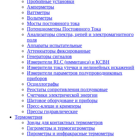
Пробойные установки
Амперметры
Ваттметры
Вольтметры
Мосты постоянного тока
Потенциометры Постоянного Тока
Анализаторы спектра, цепей и электромагнитного
поля
Аппараты испытательные
Аттенюаторы фиксированные
Генераторы сигналов
Измерители RLC (иммитанса) и КСВН
Измерители тока утечки и нелинейных искажений
Измерители параметров полупроводниковых
приборов
Осциллографы
Реостаты сопротивления ползунковые
Счетчики электрической энергии
Щитовое оборудоване и приборы
Пресс-клещи и кримперы
Прессы гидравлические
Термометрия
Зонды для контактных термометров
Гигрометры и термогигрометры
Пирометры и инфракрасные термометры