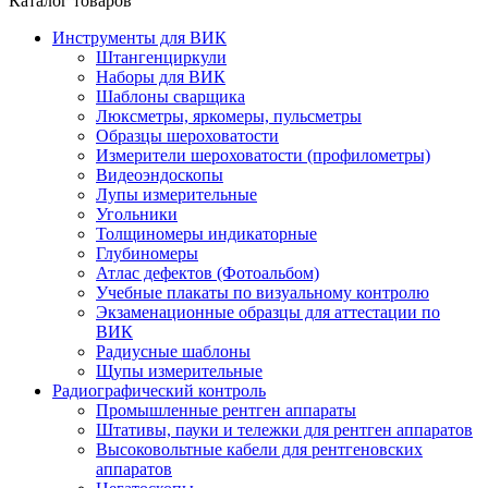
Каталог товаров
Инструменты для ВИК
Штангенциркули
Наборы для ВИК
Шаблоны сварщика
Люксметры, яркомеры, пульсметры
Образцы шероховатости
Измерители шероховатости (профилометры)
Видеоэндоскопы
Лупы измерительные
Угольники
Толщиномеры индикаторные
Глубиномеры
Атлас дефектов (Фотоальбом)
Учебные плакаты по визуальному контролю
Экзаменационные образцы для аттестации по
ВИК
Радиусные шаблоны
Щупы измерительные
Радиографический контроль
Промышленные рентген аппараты
Штативы, пауки и тележки для рентген аппаратов
Высоковольтные кабели для рентгеновских
аппаратов