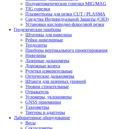
Полуавтоматические горелки MIG/MAG
TIG горелки
Плазмотроны для резки CUT / PLASMA
Средства Индивидуальной Защиты (СИЗ)
Установки кислородно-флюсовой резки
Геодезические приборы
Штативы для нивелира
Рейки нивелирные
Теодолиты
Приборы вертикального проектирования
Нивелиры
Лазерные дальномеры
Дорожные колеса
Рулетки измерительные
Оптические дальномеры
Штанги для лазерных уровней
Уровни строительные
Отражатель
Угломеры, уклономеры
GNSS приемники
Тахеометры
Трегеры и адаптеры
Лабораторное оборудование
Весы
Секундомеры