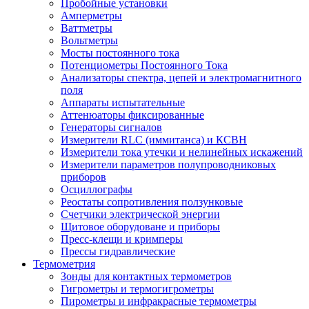
Пробойные установки
Амперметры
Ваттметры
Вольтметры
Мосты постоянного тока
Потенциометры Постоянного Тока
Анализаторы спектра, цепей и электромагнитного
поля
Аппараты испытательные
Аттенюаторы фиксированные
Генераторы сигналов
Измерители RLC (иммитанса) и КСВН
Измерители тока утечки и нелинейных искажений
Измерители параметров полупроводниковых
приборов
Осциллографы
Реостаты сопротивления ползунковые
Счетчики электрической энергии
Щитовое оборудоване и приборы
Пресс-клещи и кримперы
Прессы гидравлические
Термометрия
Зонды для контактных термометров
Гигрометры и термогигрометры
Пирометры и инфракрасные термометры