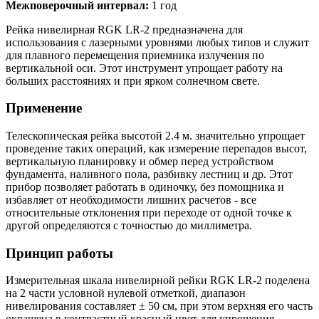
Межповерочный интервал:
1 год
Рейка нивелирная RGK LR-2 предназначена для
использования с лазерными уровнями любых типов и служит
для плавного перемещения приемника излучения по
вертикальной оси. Этот инструмент упрощает работу на
больших расстояниях и при ярком солнечном свете.
Применение
Телескопическая рейка высотой 2.4 м. значительно упрощает
проведение таких операций, как измерение перепадов высот,
вертикальную планировку и обмер перед устройством
фундамента, наливного пола, разбивку лестниц и др. Этот
прибор позволяет работать в одиночку, без помощника и
избавляет от необходимости лишних расчетов - все
относительные отклонения при переходе от одной точке к
другой определяются с точностью до миллиметра.
Принцип работы
Измерительная шкала нивелирной рейки RGK LR-2 поделена
на 2 части условной нулевой отметкой, диапазон
нивелирования составляет ± 50 см, при этом верхняя его часть
окрашена в контрастный красный цвет для упрощения