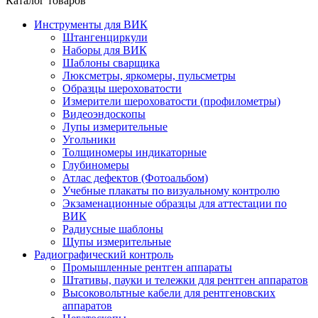
Каталог товаров
Инструменты для ВИК
Штангенциркули
Наборы для ВИК
Шаблоны сварщика
Люксметры, яркомеры, пульсметры
Образцы шероховатости
Измерители шероховатости (профилометры)
Видеоэндоскопы
Лупы измерительные
Угольники
Толщиномеры индикаторные
Глубиномеры
Атлас дефектов (Фотоальбом)
Учебные плакаты по визуальному контролю
Экзаменационные образцы для аттестации по
ВИК
Радиусные шаблоны
Щупы измерительные
Радиографический контроль
Промышленные рентген аппараты
Штативы, пауки и тележки для рентген аппаратов
Высоковольтные кабели для рентгеновских
аппаратов