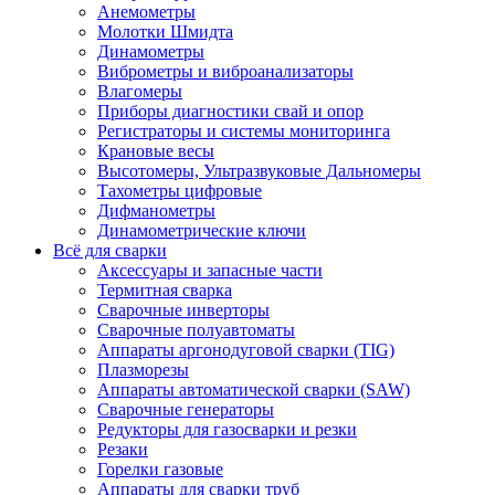
Анемометры
Молотки Шмидта
Динамометры
Виброметры и виброанализаторы
Влагомеры
Приборы диагностики свай и опор
Регистраторы и системы мониторинга
Крановые весы
Высотомеры, Ультразвуковые Дальномеры
Тахометры цифровые
Дифманометры
Динамометрические ключи
Всё для сварки
Аксессуары и запасные части
Термитная сварка
Сварочные инверторы
Сварочные полуавтоматы
Аппараты аргонодуговой сварки (TIG)
Плазморезы
Аппараты автоматической сварки (SAW)
Сварочные генераторы
Редукторы для газосварки и резки
Резаки
Горелки газовые
Аппараты для сварки труб