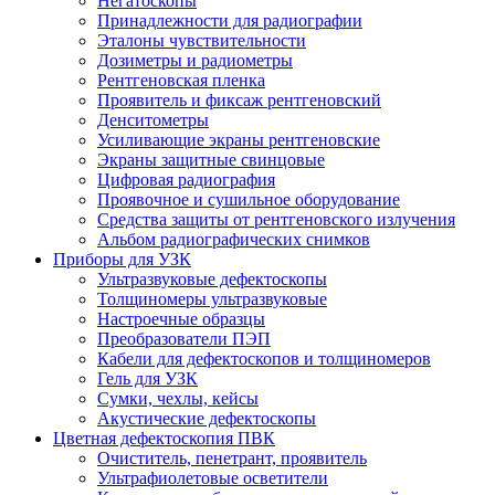
Негатоскопы
Принадлежности для радиографии
Эталоны чувствительности
Дозиметры и радиометры
Рентгеновская пленка
Проявитель и фиксаж рентгеновский
Денситометры
Усиливающие экраны рентгеновские
Экраны защитные свинцовые
Цифровая радиография
Проявочное и сушильное оборудование
Средства защиты от рентгеновского излучения
Альбом радиографических снимков
Приборы для УЗК
Ультразвуковые дефектоскопы
Толщиномеры ультразвуковые
Настроечные образцы
Преобразователи ПЭП
Кабели для дефектоскопов и толщиномеров
Гель для УЗК
Сумки, чехлы, кейсы
Акустические дефектоскопы
Цветная дефектоскопия ПВК
Очиститель, пенетрант, проявитель
Ультрафиолетовые осветители