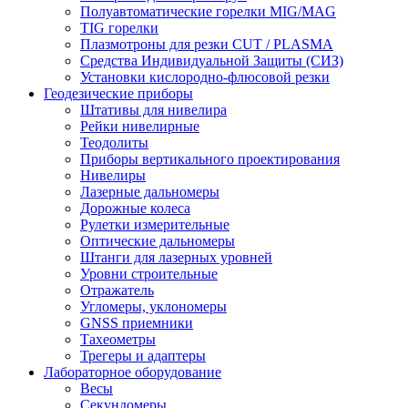
Полуавтоматические горелки MIG/MAG
TIG горелки
Плазмотроны для резки CUT / PLASMA
Средства Индивидуальной Защиты (СИЗ)
Установки кислородно-флюсовой резки
Геодезические приборы
Штативы для нивелира
Рейки нивелирные
Теодолиты
Приборы вертикального проектирования
Нивелиры
Лазерные дальномеры
Дорожные колеса
Рулетки измерительные
Оптические дальномеры
Штанги для лазерных уровней
Уровни строительные
Отражатель
Угломеры, уклономеры
GNSS приемники
Тахеометры
Трегеры и адаптеры
Лабораторное оборудование
Весы
Секундомеры