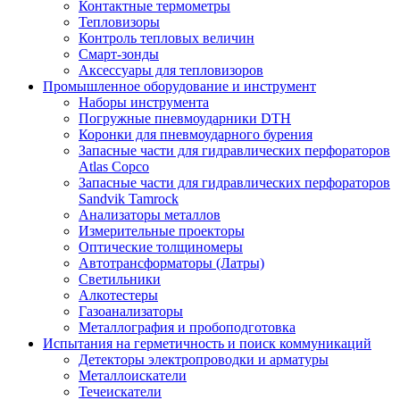
Контактные термометры
Тепловизоры
Контроль тепловых величин
Смарт-зонды
Аксессуары для тепловизоров
Промышленное оборудование и инструмент
Наборы инструмента
Погружные пневмоударники DTH
Коронки для пневмоударного бурения
Запасные части для гидравлических перфораторов
Atlas Copco
Запасные части для гидравлических перфораторов
Sandvik Tamrock
Анализаторы металлов
Измерительные проекторы
Оптические толщиномеры
Автотрансформаторы (Латры)
Светильники
Алкотестеры
Газоанализаторы
Металлография и пробоподготовка
Испытания на герметичность и поиск коммуникаций
Детекторы электропроводки и арматуры
Металлоискатели
Течеискатели