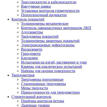
Трассоискатели и кабелеискатели
Вакуумные рамки
Установки контроля герметичности
Пенопленочный индикатор
Контроль покрытий
Толщиномеры механические
Контроль лакокрасочных материалов ЛКП
Адгезиметры
Твердомеры покрытий
Толщиномеры защитных покрытий
Электроискровые дефектоскопы
Вискозиметр
Гриндометр
Блескомер
Испытания на изгиб, растяжение и удар
Камеры для циклических испытаний
Наборы для оценки поверхности
Твердометрия
Твердомеры портативные
Стационарные твердомеры
Меры твердости
Принадлежности для твердометрии
Строительный контроль
Приборы контроля бетона
Лазерные уровни