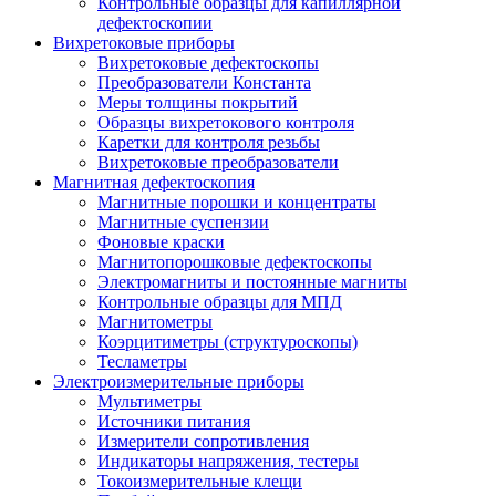
Контрольные образцы для капиллярной
дефектоскопии
Вихретоковые приборы
Вихретоковые дефектоскопы
Преобразователи Константа
Меры толщины покрытий
Образцы вихретокового контроля
Каретки для контроля резьбы
Вихретоковые преобразователи
Магнитная дефектоскопия
Магнитные порошки и концентраты
Магнитные суспензии
Фоновые краски
Магнитопорошковые дефектоскопы
Электромагниты и постоянные магниты
Контрольные образцы для МПД
Магнитометры
Коэрцитиметры (структуроскопы)
Тесламетры
Электроизмерительные приборы
Мультиметры
Источники питания
Измерители сопротивления
Индикаторы напряжения, тестеры
Токоизмерительные клещи