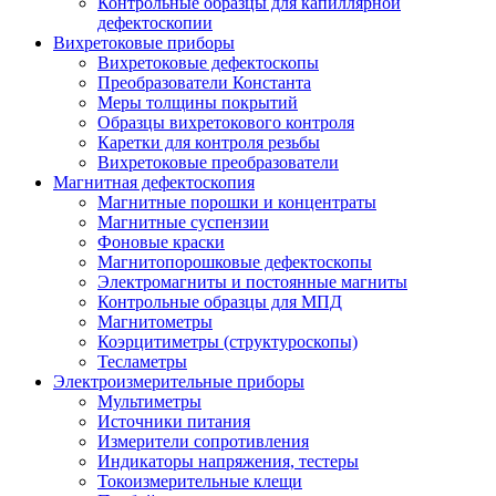
Контрольные образцы для капиллярной
дефектоскопии
Вихретоковые приборы
Вихретоковые дефектоскопы
Преобразователи Константа
Меры толщины покрытий
Образцы вихретокового контроля
Каретки для контроля резьбы
Вихретоковые преобразователи
Магнитная дефектоскопия
Магнитные порошки и концентраты
Магнитные суспензии
Фоновые краски
Магнитопорошковые дефектоскопы
Электромагниты и постоянные магниты
Контрольные образцы для МПД
Магнитометры
Коэрцитиметры (структуроскопы)
Тесламетры
Электроизмерительные приборы
Мультиметры
Источники питания
Измерители сопротивления
Индикаторы напряжения, тестеры
Токоизмерительные клещи