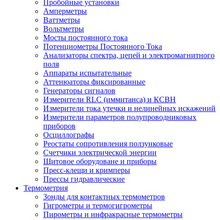
Пробойные установки
Амперметры
Ваттметры
Вольтметры
Мосты постоянного тока
Потенциометры Постоянного Тока
Анализаторы спектра, цепей и электромагнитного
поля
Аппараты испытательные
Аттенюаторы фиксированные
Генераторы сигналов
Измерители RLC (иммитанса) и КСВН
Измерители тока утечки и нелинейных искажений
Измерители параметров полупроводниковых
приборов
Осциллографы
Реостаты сопротивления ползунковые
Счетчики электрической энергии
Щитовое оборудоване и приборы
Пресс-клещи и кримперы
Прессы гидравлические
Термометрия
Зонды для контактных термометров
Гигрометры и термогигрометры
Пирометры и инфракрасные термометры