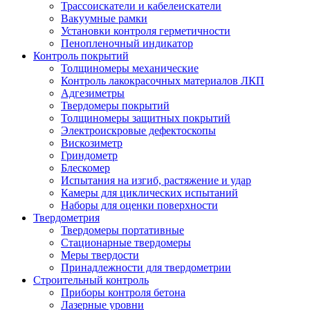
Трассоискатели и кабелеискатели
Вакуумные рамки
Установки контроля герметичности
Пенопленочный индикатор
Контроль покрытий
Толщиномеры механические
Контроль лакокрасочных материалов ЛКП
Адгезиметры
Твердомеры покрытий
Толщиномеры защитных покрытий
Электроискровые дефектоскопы
Вискозиметр
Гриндометр
Блескомер
Испытания на изгиб, растяжение и удар
Камеры для циклических испытаний
Наборы для оценки поверхности
Твердометрия
Твердомеры портативные
Стационарные твердомеры
Меры твердости
Принадлежности для твердометрии
Строительный контроль
Приборы контроля бетона
Лазерные уровни