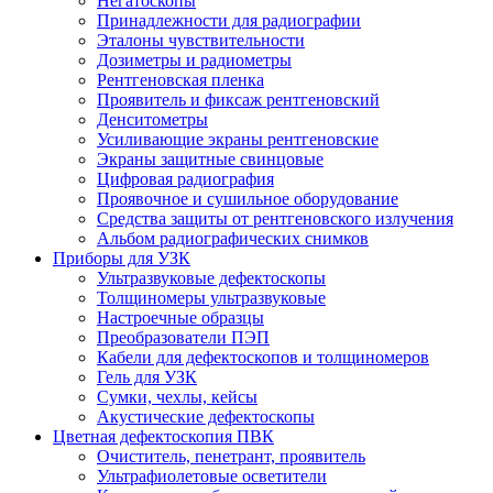
Негатоскопы
Принадлежности для радиографии
Эталоны чувствительности
Дозиметры и радиометры
Рентгеновская пленка
Проявитель и фиксаж рентгеновский
Денситометры
Усиливающие экраны рентгеновские
Экраны защитные свинцовые
Цифровая радиография
Проявочное и сушильное оборудование
Средства защиты от рентгеновского излучения
Альбом радиографических снимков
Приборы для УЗК
Ультразвуковые дефектоскопы
Толщиномеры ультразвуковые
Настроечные образцы
Преобразователи ПЭП
Кабели для дефектоскопов и толщиномеров
Гель для УЗК
Сумки, чехлы, кейсы
Акустические дефектоскопы
Цветная дефектоскопия ПВК
Очиститель, пенетрант, проявитель
Ультрафиолетовые осветители