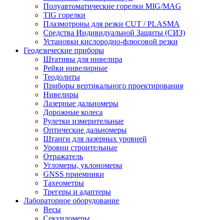
Полуавтоматические горелки MIG/MAG
TIG горелки
Плазмотроны для резки CUT / PLASMA
Средства Индивидуальной Защиты (СИЗ)
Установки кислородно-флюсовой резки
Геодезические приборы
Штативы для нивелира
Рейки нивелирные
Теодолиты
Приборы вертикального проектирования
Нивелиры
Лазерные дальномеры
Дорожные колеса
Рулетки измерительные
Оптические дальномеры
Штанги для лазерных уровней
Уровни строительные
Отражатель
Угломеры, уклономеры
GNSS приемники
Тахеометры
Трегеры и адаптеры
Лабораторное оборудование
Весы
Секундомеры