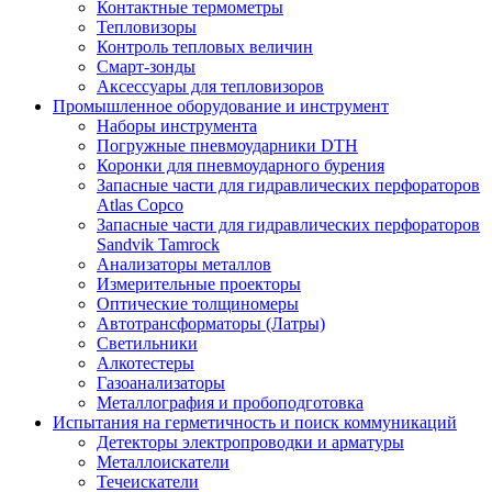
Контактные термометры
Тепловизоры
Контроль тепловых величин
Смарт-зонды
Аксессуары для тепловизоров
Промышленное оборудование и инструмент
Наборы инструмента
Погружные пневмоударники DTH
Коронки для пневмоударного бурения
Запасные части для гидравлических перфораторов
Atlas Copco
Запасные части для гидравлических перфораторов
Sandvik Tamrock
Анализаторы металлов
Измерительные проекторы
Оптические толщиномеры
Автотрансформаторы (Латры)
Светильники
Алкотестеры
Газоанализаторы
Металлография и пробоподготовка
Испытания на герметичность и поиск коммуникаций
Детекторы электропроводки и арматуры
Металлоискатели
Течеискатели