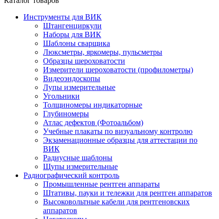
Каталог товаров
Инструменты для ВИК
Штангенциркули
Наборы для ВИК
Шаблоны сварщика
Люксметры, яркомеры, пульсметры
Образцы шероховатости
Измерители шероховатости (профилометры)
Видеоэндоскопы
Лупы измерительные
Угольники
Толщиномеры индикаторные
Глубиномеры
Атлас дефектов (Фотоальбом)
Учебные плакаты по визуальному контролю
Экзаменационные образцы для аттестации по
ВИК
Радиусные шаблоны
Щупы измерительные
Радиографический контроль
Промышленные рентген аппараты
Штативы, пауки и тележки для рентген аппаратов
Высоковольтные кабели для рентгеновских
аппаратов