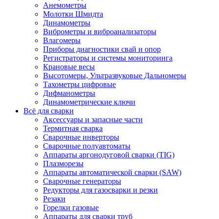
Анемометры
Молотки Шмидта
Динамометры
Виброметры и виброанализаторы
Влагомеры
Приборы диагностики свай и опор
Регистраторы и системы мониторинга
Крановые весы
Высотомеры, Ультразвуковые Дальномеры
Тахометры цифровые
Дифманометры
Динамометрические ключи
Всё для сварки
Аксессуары и запасные части
Термитная сварка
Сварочные инверторы
Сварочные полуавтоматы
Аппараты аргонодуговой сварки (TIG)
Плазморезы
Аппараты автоматической сварки (SAW)
Сварочные генераторы
Редукторы для газосварки и резки
Резаки
Горелки газовые
Аппараты для сварки труб