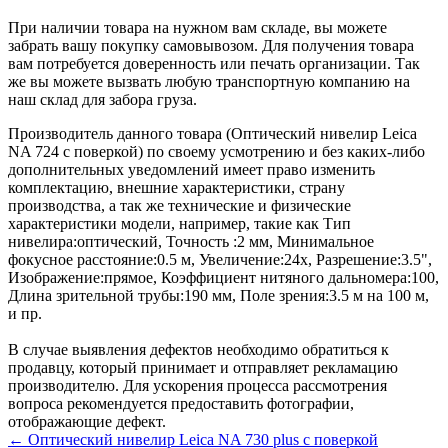
При наличии товара на нужном вам складе, вы можете
забрать вашу покупку самовывозом. Для получения товара
вам потребуется доверенность или печать организации. Так
же вы можете вызвать любую транспортную компанию на
наш склад для забора груза.
Производитель данного товара (Оптический нивелир Leica
NA 724 с поверкой) по своему усмотрению и без каких-либо
дополнительных уведомлений имеет право изменить
комплектацию, внешние характеристики, страну
производства, а так же технические и физические
характеристики модели, например, такие как
Тип
нивелира:
оптический
,
Точность :
2 мм
,
Минимальное
фокусное расстояние:
0.5 м
,
Увеличение:
24x
,
Разрешение:
3.5"
,
Изображение:
прямое
,
Коэффициент нитяного дальномера:
100
,
Длина зрительной трубы:
190 мм
,
Поле зрения:
3.5 м на 100 м
,
и пр.
В случае выявления дефектов необходимо обратиться к
продавцу, который принимает и отправляет рекламацию
производителю. Для ускорения процесса рассмотрения
вопроса рекомендуется предоставить фотографии,
отображающие дефект.
← Оптический нивелир Leica NA 730 plus с поверкой