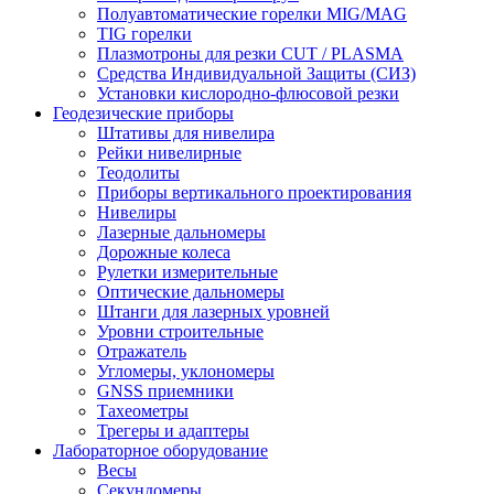
Полуавтоматические горелки MIG/MAG
TIG горелки
Плазмотроны для резки CUT / PLASMA
Средства Индивидуальной Защиты (СИЗ)
Установки кислородно-флюсовой резки
Геодезические приборы
Штативы для нивелира
Рейки нивелирные
Теодолиты
Приборы вертикального проектирования
Нивелиры
Лазерные дальномеры
Дорожные колеса
Рулетки измерительные
Оптические дальномеры
Штанги для лазерных уровней
Уровни строительные
Отражатель
Угломеры, уклономеры
GNSS приемники
Тахеометры
Трегеры и адаптеры
Лабораторное оборудование
Весы
Секундомеры