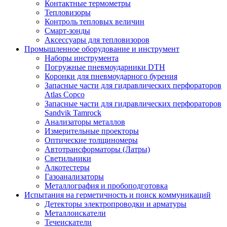
Контактные термометры
Тепловизоры
Контроль тепловых величин
Смарт-зонды
Аксессуары для тепловизоров
Промышленное оборудование и инструмент
Наборы инструмента
Погружные пневмоударники DTH
Коронки для пневмоударного бурения
Запасные части для гидравлических перфораторов
Atlas Copco
Запасные части для гидравлических перфораторов
Sandvik Tamrock
Анализаторы металлов
Измерительные проекторы
Оптические толщиномеры
Автотрансформаторы (Латры)
Светильники
Алкотестеры
Газоанализаторы
Металлография и пробоподготовка
Испытания на герметичность и поиск коммуникаций
Детекторы электропроводки и арматуры
Металлоискатели
Течеискатели