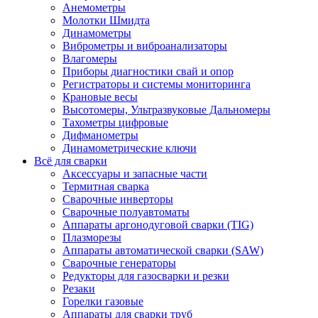
Анемометры
Молотки Шмидта
Динамометры
Виброметры и виброанализаторы
Влагомеры
Приборы диагностики свай и опор
Регистраторы и системы мониторинга
Крановые весы
Высотомеры, Ультразвуковые Дальномеры
Тахометры цифровые
Дифманометры
Динамометрические ключи
Всё для сварки
Аксессуары и запасные части
Термитная сварка
Сварочные инверторы
Сварочные полуавтоматы
Аппараты аргонодуговой сварки (TIG)
Плазморезы
Аппараты автоматической сварки (SAW)
Сварочные генераторы
Редукторы для газосварки и резки
Резаки
Горелки газовые
Аппараты для сварки труб