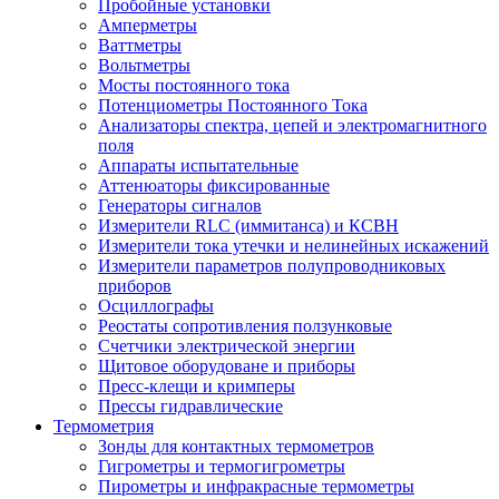
Пробойные установки
Амперметры
Ваттметры
Вольтметры
Мосты постоянного тока
Потенциометры Постоянного Тока
Анализаторы спектра, цепей и электромагнитного
поля
Аппараты испытательные
Аттенюаторы фиксированные
Генераторы сигналов
Измерители RLC (иммитанса) и КСВН
Измерители тока утечки и нелинейных искажений
Измерители параметров полупроводниковых
приборов
Осциллографы
Реостаты сопротивления ползунковые
Счетчики электрической энергии
Щитовое оборудоване и приборы
Пресс-клещи и кримперы
Прессы гидравлические
Термометрия
Зонды для контактных термометров
Гигрометры и термогигрометры
Пирометры и инфракрасные термометры