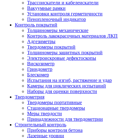
Трассоискатели и кабелеискатели
Вакуумные рамки
Установки контроля герметичности
Пенопленочный индикатор
Контроль покрытий
Толщиномеры механические
Контроль лакокрасочных материалов ЛКП
Адгезиметры
Твердомеры покрытий
Толщиномеры защитных покрытий
Электроискровые дефектоскопы
Вискозиметр
Гриндометр
Блескомер
Испытания на изгиб, растяжение и удар
Камеры для циклических испытаний
Наборы для оценки поверхности
Твердометрия
Твердомеры портативные
Стационарные твердомеры
Меры твердости
Принадлежности для твердометрии
Строительный контроль
Приборы контроля бетона
Лазерные уровни