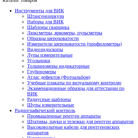
Каталог товаров
Инструменты для ВИК
Штангенциркули
Наборы для ВИК
Шаблоны сварщика
Люксметры, яркомеры, пульсметры
Образцы шероховатости
Измерители шероховатости (профилометры)
Видеоэндоскопы
Лупы измерительные
Угольники
Толщиномеры индикаторные
Глубиномеры
Атлас дефектов (Фотоальбом)
Учебные плакаты по визуальному контролю
Экзаменационные образцы для аттестации по
ВИК
Радиусные шаблоны
Щупы измерительные
Радиографический контроль
Промышленные рентген аппараты
Штативы, пауки и тележки для рентген аппаратов
Высоковольтные кабели для рентгеновских
аппаратов