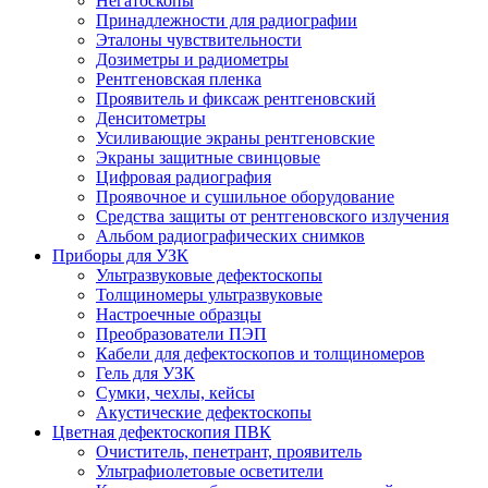
Негатоскопы
Принадлежности для радиографии
Эталоны чувствительности
Дозиметры и радиометры
Рентгеновская пленка
Проявитель и фиксаж рентгеновский
Денситометры
Усиливающие экраны рентгеновские
Экраны защитные свинцовые
Цифровая радиография
Проявочное и сушильное оборудование
Средства защиты от рентгеновского излучения
Альбом радиографических снимков
Приборы для УЗК
Ультразвуковые дефектоскопы
Толщиномеры ультразвуковые
Настроечные образцы
Преобразователи ПЭП
Кабели для дефектоскопов и толщиномеров
Гель для УЗК
Сумки, чехлы, кейсы
Акустические дефектоскопы
Цветная дефектоскопия ПВК
Очиститель, пенетрант, проявитель
Ультрафиолетовые осветители