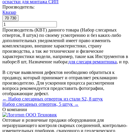
оснастки для монтажа СИП
Производитель:
Квазар
70 730
Производитель (КВТ) данного товара (Набор слесарных
отверток, 8 штук) по своему усмотрению и без каких-либо
дополнительных уведомлений имеет право изменить
комплектацию, внешние характеристики, страну
производства, а так же технические и физические
характеристики модели, например, такие как
Инструментов в
наборе:
8 шт
,
Назначение набора:
для слесаря ремонтника
, и пр.
В случае выявления дефектов необходимо обратиться к
продавцу, который принимает и отправляет рекламацию
производителю. Для ускорения процесса рассмотрения
вопроса рекомендуется предоставить фотографии,
отображающие дефект.
← Набор слесарных отверток из стали S2, 8 штук
Набор слесарных отверток, 5 штук →
О компании
Оптовые и розничные продажи оборудования для
неразрушающего контроля сварных соединений, контрольно-
измерительных приборов, сварочного и геодезического