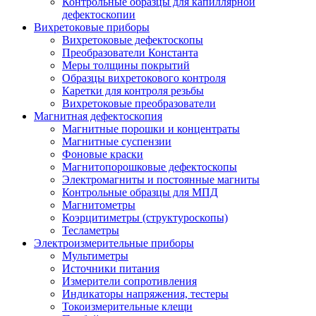
Контрольные образцы для капиллярной
дефектоскопии
Вихретоковые приборы
Вихретоковые дефектоскопы
Преобразователи Константа
Меры толщины покрытий
Образцы вихретокового контроля
Каретки для контроля резьбы
Вихретоковые преобразователи
Магнитная дефектоскопия
Магнитные порошки и концентраты
Магнитные суспензии
Фоновые краски
Магнитопорошковые дефектоскопы
Электромагниты и постоянные магниты
Контрольные образцы для МПД
Магнитометры
Коэрцитиметры (структуроскопы)
Тесламетры
Электроизмерительные приборы
Мультиметры
Источники питания
Измерители сопротивления
Индикаторы напряжения, тестеры
Токоизмерительные клещи