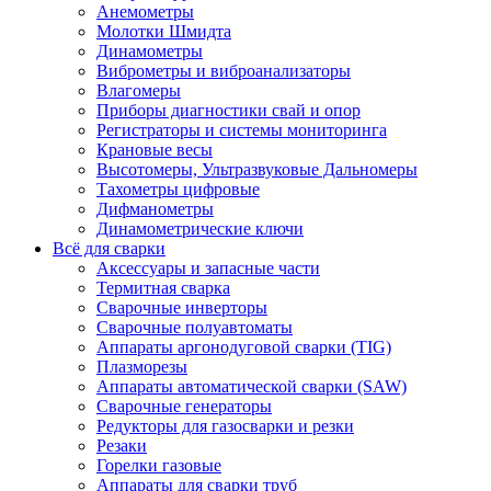
Анемометры
Молотки Шмидта
Динамометры
Виброметры и виброанализаторы
Влагомеры
Приборы диагностики свай и опор
Регистраторы и системы мониторинга
Крановые весы
Высотомеры, Ультразвуковые Дальномеры
Тахометры цифровые
Дифманометры
Динамометрические ключи
Всё для сварки
Аксессуары и запасные части
Термитная сварка
Сварочные инверторы
Сварочные полуавтоматы
Аппараты аргонодуговой сварки (TIG)
Плазморезы
Аппараты автоматической сварки (SAW)
Сварочные генераторы
Редукторы для газосварки и резки
Резаки
Горелки газовые
Аппараты для сварки труб