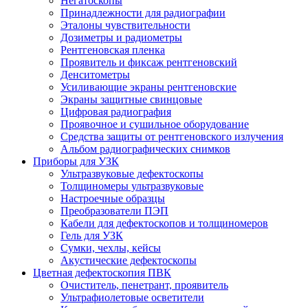
Негатоскопы
Принадлежности для радиографии
Эталоны чувствительности
Дозиметры и радиометры
Рентгеновская пленка
Проявитель и фиксаж рентгеновский
Денситометры
Усиливающие экраны рентгеновские
Экраны защитные свинцовые
Цифровая радиография
Проявочное и сушильное оборудование
Средства защиты от рентгеновского излучения
Альбом радиографических снимков
Приборы для УЗК
Ультразвуковые дефектоскопы
Толщиномеры ультразвуковые
Настроечные образцы
Преобразователи ПЭП
Кабели для дефектоскопов и толщиномеров
Гель для УЗК
Сумки, чехлы, кейсы
Акустические дефектоскопы
Цветная дефектоскопия ПВК
Очиститель, пенетрант, проявитель
Ультрафиолетовые осветители