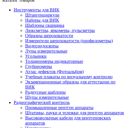
Каталог товаров
Инструменты для ВИК
Штангенциркули
Наборы для ВИК
Шаблоны сварщика
Люксметры, яркомеры, пульсметры
Образцы шероховатости
Измерители шероховатости (профилометры)
Видеоэндоскопы
Лупы измерительные
Угольники
Толщиномеры индикаторные
Глубиномеры
Атлас дефектов (Фотоальбом)
Учебные плакаты по визуальному контролю
Экзаменационные образцы для аттестации по
ВИК
Радиусные шаблоны
Щупы измерительные
Радиографический контроль
Промышленные рентген аппараты
Штативы, пауки и тележки для рентген аппаратов
Высоковольтные кабели для рентгеновских
аппаратов