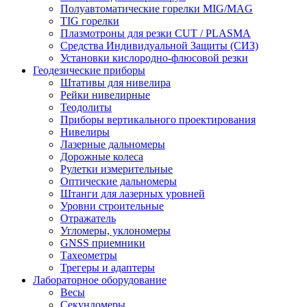
Полуавтоматические горелки MIG/MAG
TIG горелки
Плазмотроны для резки CUT / PLASMA
Средства Индивидуальной Защиты (СИЗ)
Установки кислородно-флюсовой резки
Геодезические приборы
Штативы для нивелира
Рейки нивелирные
Теодолиты
Приборы вертикального проектирования
Нивелиры
Лазерные дальномеры
Дорожные колеса
Рулетки измерительные
Оптические дальномеры
Штанги для лазерных уровней
Уровни строительные
Отражатель
Угломеры, уклономеры
GNSS приемники
Тахеометры
Трегеры и адаптеры
Лабораторное оборудование
Весы
Секундомеры