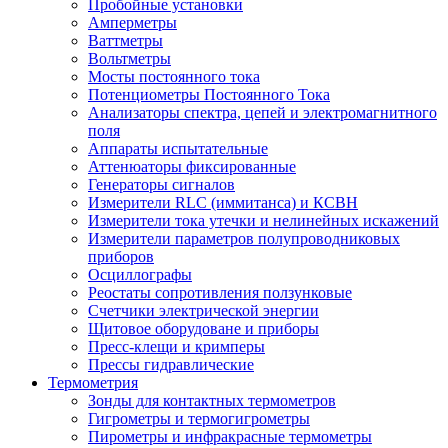
Пробойные установки
Амперметры
Ваттметры
Вольтметры
Мосты постоянного тока
Потенциометры Постоянного Тока
Анализаторы спектра, цепей и электромагнитного
поля
Аппараты испытательные
Аттенюаторы фиксированные
Генераторы сигналов
Измерители RLC (иммитанса) и КСВН
Измерители тока утечки и нелинейных искажений
Измерители параметров полупроводниковых
приборов
Осциллографы
Реостаты сопротивления ползунковые
Счетчики электрической энергии
Щитовое оборудоване и приборы
Пресс-клещи и кримперы
Прессы гидравлические
Термометрия
Зонды для контактных термометров
Гигрометры и термогигрометры
Пирометры и инфракрасные термометры