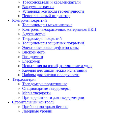
Трассоискатели и кабелеискатели
Вакуумные рамки
Установки контроля герметичности
Пенопленочный индикатор
Контроль покрытий
Толщиномеры механические
Контроль лакокрасочных материалов ЛКП
Адгезиметры
Твердомеры покрытий
Толщиномеры защитных покрытий
Электроискровые дефектоскопы
Вискозиметр
Гриндометр
Блескомер
Испытания на изгиб, растяжение и удар
Камеры для циклических испытаний
Наборы для оценки поверхности
Твердометрия
Твердомеры портативные
Стационарные твердомеры
Меры твердости
Принадлежности для твердометрии
Строительный контроль
Приборы контроля бетона
Лазерные уровни