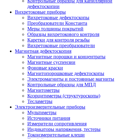
Контрольные образцы для капиллярной
дефектоскопии
Вихретоковые приборы
Вихретоковые дефектоскопы
Преобразователи Константа
Меры толщины покрытий
Образцы вихретокового контроля
Каретки для контроля резьбы
Вихретоковые преобразователи
Магнитная дефектоскопия
Магнитные порошки и концентраты
Магнитные суспензии
Фоновые краски
Магнитопорошковые дефектоскопы
Электромагниты и постоянные магниты
Контрольные образцы для МПД
Магнитометры
Коэрцитиметры (структуроскопы)
Тесламетры
Электроизмерительные приборы
Мультиметры
Источники питания
Измерители сопротивления
Индикаторы напряжения, тестеры
Токоизмерительные клещи