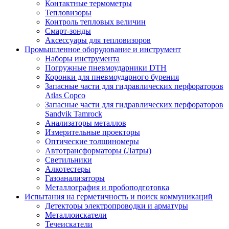
Контактные термометры
Тепловизоры
Контроль тепловых величин
Смарт-зонды
Аксессуары для тепловизоров
Промышленное оборудование и инструмент
Наборы инструмента
Погружные пневмоударники DTH
Коронки для пневмоударного бурения
Запасные части для гидравлических перфораторов
Atlas Copco
Запасные части для гидравлических перфораторов
Sandvik Tamrock
Анализаторы металлов
Измерительные проекторы
Оптические толщиномеры
Автотрансформаторы (Латры)
Светильники
Алкотестеры
Газоанализаторы
Металлография и пробоподготовка
Испытания на герметичность и поиск коммуникаций
Детекторы электропроводки и арматуры
Металлоискатели
Течеискатели